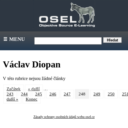
MENU
III
Václav Diopan
V této rubrice nejsou žádné články
…
Začátek
« další
243
244
245
246
247
248
249
250
25
další »
Konec
Zásady ochrany osobních údajů webu osel.cz