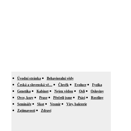
Úvodní stránka
Behavioralni vědy
Česká a slovenská vě…
Člověk
Evoluce
Fyzika
Genetika
Kabinet
Nejen vědou
Osli
Osloviny
Ovce, kozy
Prase
Přečetli jsme
Ptáci
Rostliny
Semináře
Skot
Vesmír
Viry, bakterie
Zajímavosti
Zdraví