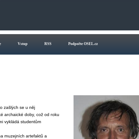
e
Vstup
RSS
Podpořte OSEL.cz
o zašlých se u něj
ké archaické doby, což od roku
mi vykládá studentům
ma muzejních artefaktů a