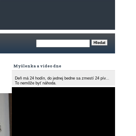
Myšlenka a video dne
Deň má 24 hodín, do jednej bedne sa zmestí 24 pív...
To nemôže byť náhoda.