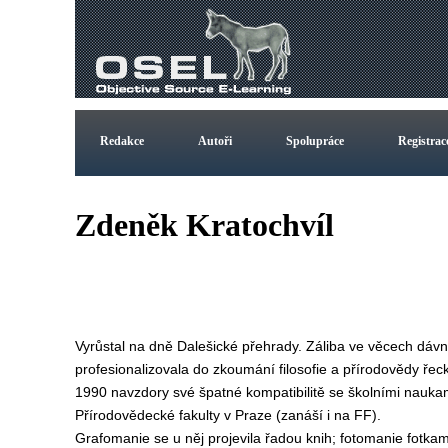
Redakce
Autoři
Spolupráce
Registrac
Zdeněk Kratochvíl
Vyrůstal na dně Dalešické přehrady. Záliba ve věcech dávn
profesionalizovala do zkoumání filosofie a přírodovědy řec
1990 navzdory své špatné kompatibilitě se školními nauka
Přírodovědecké fakulty v Praze (zanáší i na FF).
Grafomanie se u něj projevila řadou knih; fotomanie fotka