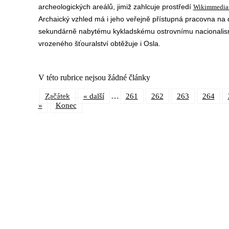
archeologických areálů, jimiž zahlcuje prostředí
Wikimmedi
Archaický vzhled má i jeho veřejně přístupná pracovna n
sekundárně nabytému kykladskému ostrovnímu nacionalis
vrozeného šťouralství obtěžuje i Osla.
V této rubrice nejsou žádné články
…
Začátek
« další
261
262
263
264
»
Konec