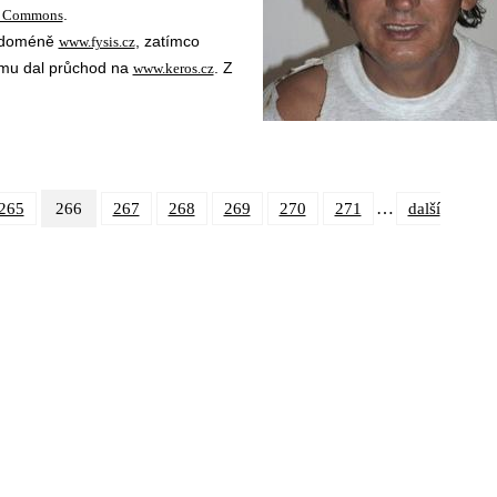
.
a Commons
a doméně
, zatímco
www.fysis.cz
mu dal průchod na
. Z
www.keros.cz
…
265
266
267
268
269
270
271
další