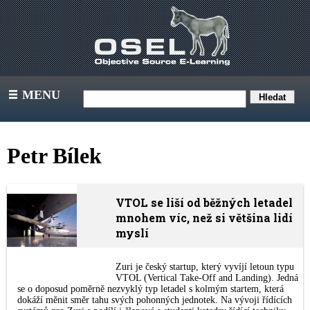
MENU
III
Petr Bílek
VTOL se liší od běžných letadel
mnohem víc, než si většina lidí
myslí
Zuri je český startup, který vyvíjí letoun typu
VTOL (Vertical Take-Off and Landing). Jedná
se o doposud poměrně nezvyklý typ letadel s kolmým startem, která
dokáží měnit směr tahu svých pohonných jednotek. Na vývoji řídících