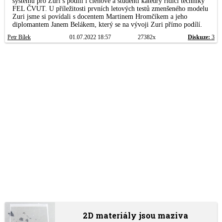
systémů pro Zuri s podílí i členové a studenti katedry řídící techniky
FEL ČVUT. U příležitosti prvních letových testů zmenšeného modelu
Zuri jsme si povídali s docentem Martinem Hromčíkem a jeho
diplomantem Janem Belákem, který se na vývoji Zuri přímo podílí.
Petr Bílek
01.07.2022 18:57
27382x
Diskuze:
3
2D materiály jsou maziva