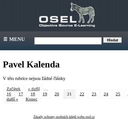
MENU
III
Pavel Kalenda
V této rubrice nejsou žádné články
…
Začátek
« další
16
17
18
19
20
21
22
23
24
25
další »
Konec
Zásady ochrany osobních údajů webu osel.cz