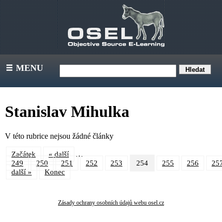
MENU
III
Stanislav Mihulka
V této rubrice nejsou žádné články
…
Začátek
« další
249
250
251
252
253
254
255
256
25
další »
Konec
Zásady ochrany osobních údajů webu osel.cz