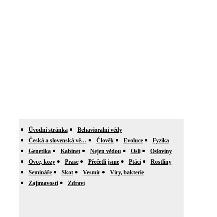
Úvodní stránka
Behavioralni vědy
Česká a slovenská vě…
Člověk
Evoluce
Fyzika
Genetika
Kabinet
Nejen vědou
Osli
Osloviny
Ovce, kozy
Prase
Přečetli jsme
Ptáci
Rostliny
Semináře
Skot
Vesmír
Viry, bakterie
Zajímavosti
Zdraví