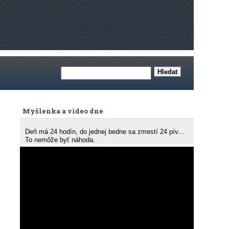
Myšlenka a video dne
Deň má 24 hodín, do jednej bedne sa zmestí 24 pív...
To nemôže byť náhoda.