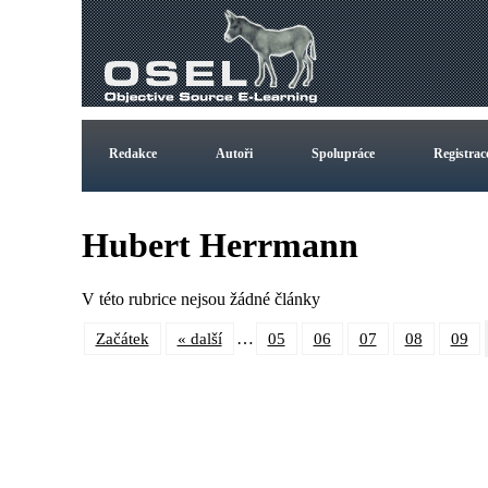
Redakce
Autoři
Spolupráce
Registrac
Hubert Herrmann
V této rubrice nejsou žádné články
…
Začátek
« další
05
06
07
08
09