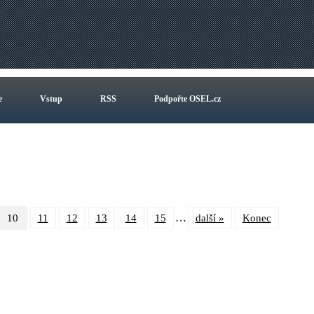
e
Vstup
RSS
Podpořte OSEL.cz
…
10
11
12
13
14
15
další »
Konec