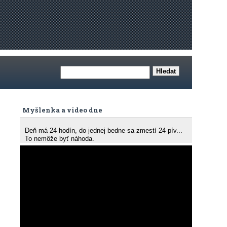
Myšlenka a video dne
Deň má 24 hodín, do jednej bedne sa zmestí 24 pív...
To nemôže byť náhoda.