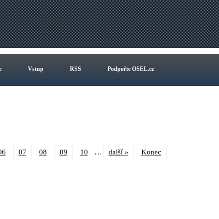
e
Vstup
RSS
Podpořte OSEL.cz
…
06
07
08
09
10
další »
Konec