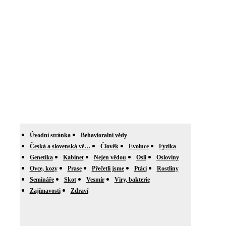
Úvodní stránka
Behavioralni vědy
Česká a slovenská vě…
Člověk
Evoluce
Fyzika
Genetika
Kabinet
Nejen vědou
Osli
Osloviny
Ovce, kozy
Prase
Přečetli jsme
Ptáci
Rostliny
Semináře
Skot
Vesmír
Viry, bakterie
Zajímavosti
Zdraví