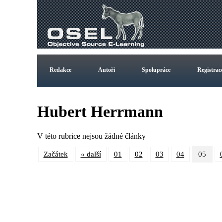
Redakce
Autoři
Spolupráce
Registrac
Hubert Herrmann
V této rubrice nejsou žádné články
Začátek
« další
01
02
03
04
05