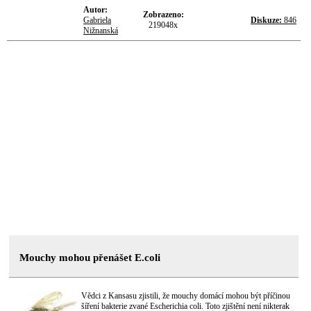
Autor:
Zobrazeno:
Gabriela
Diskuze:
846
219048x
Nižnanská
Mouchy mohou přenášet E.coli
Vědci z Kansasu zjistili, že mouchy domácí mohou být příčinou
šíření bakterie zvané Escherichia coli. Toto zjištění není nikterak