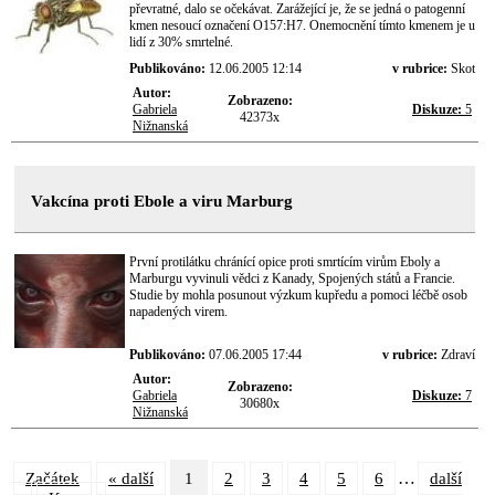
převratné, dalo se očekávat. Zarážející je, že se jedná o patogenní
kmen nesoucí označení O157:H7. Onemocnění tímto kmenem je u
lidí z 30% smrtelné.
Publikováno:
12.06.2005 12:14
v rubrice:
Skot
Autor:
Zobrazeno:
Gabriela
Diskuze:
5
42373x
Nižnanská
Vakcína proti Ebole a viru Marburg
První protilátku chránící opice proti smrtícím virům Eboly a
Marburgu vyvinuli vědci z Kanady, Spojených států a Francie.
Studie by mohla posunout výzkum kupředu a pomoci léčbě osob
napadených virem.
Publikováno:
07.06.2005 17:44
v rubrice:
Zdraví
Autor:
Zobrazeno:
Gabriela
Diskuze:
7
30680x
Nižnanská
…
Začátek
« další
1
2
3
4
5
6
další