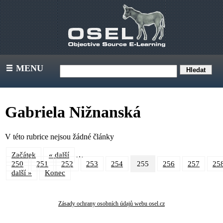
MENU
III
Gabriela Nižnanská
V této rubrice nejsou žádné články
…
Začátek
« další
250
251
252
253
254
255
256
257
25
další »
Konec
Zásady ochrany osobních údajů webu osel.cz