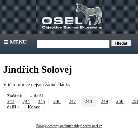
MENU
III
Jindřich Solovej
V této rubrice nejsou žádné články
…
Začátek
« další
243
244
245
246
247
248
249
250
25
další »
Konec
Zásady ochrany osobních údajů webu osel.cz