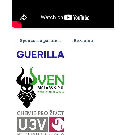
Sponzoři a partneři
Reklama