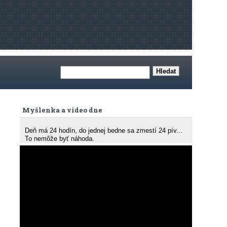
Myšlenka a video dne
Deň má 24 hodín, do jednej bedne sa zmestí 24 pív...
To nemôže byť náhoda.