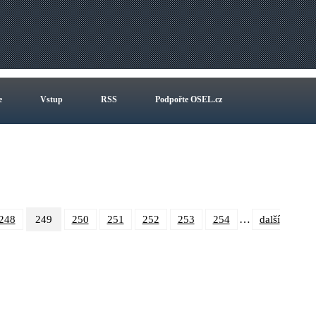
e
Vstup
RSS
Podpořte OSEL.cz
…
248
249
250
251
252
253
254
další