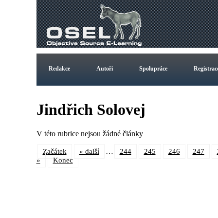
Redakce
Autoři
Spolupráce
Registrac
Jindřich Solovej
V této rubrice nejsou žádné články
…
Začátek
« další
244
245
246
247
»
Konec