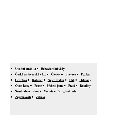
Úvodní stránka
Behavioralni vědy
Česká a slovenská vě…
Člověk
Evoluce
Fyzika
Genetika
Kabinet
Nejen vědou
Osli
Osloviny
Ovce, kozy
Prase
Přečetli jsme
Ptáci
Rostliny
Semináře
Skot
Vesmír
Viry, bakterie
Zajímavosti
Zdraví