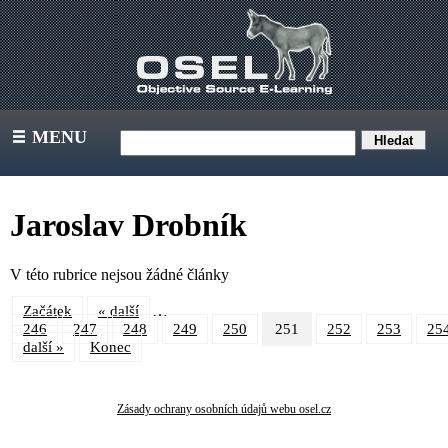
MENU
III
Jaroslav Drobník
V této rubrice nejsou žádné články
…
Začátek
« další
246
247
248
249
250
251
252
253
25
další »
Konec
Zásady ochrany osobních údajů webu osel.cz