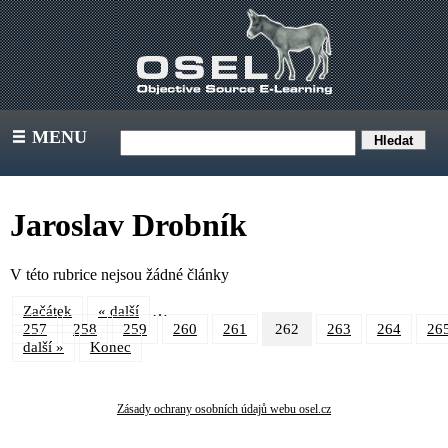
MENU
III
Jaroslav Drobník
V této rubrice nejsou žádné články
…
Začátek
« další
257
258
259
260
261
262
263
264
26
další »
Konec
Zásady ochrany osobních údajů webu osel.cz