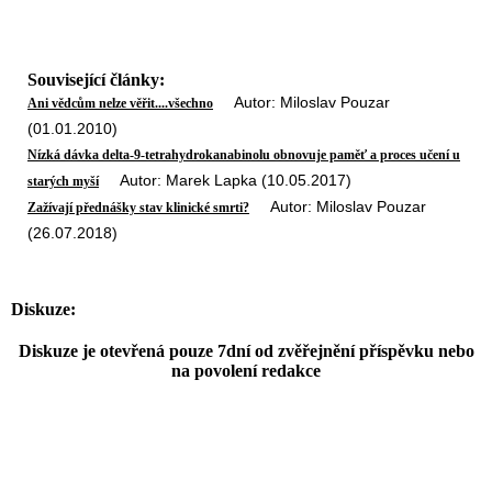
Související články:
Autor: Miloslav Pouzar
Ani vědcům nelze věřit....všechno
(01.01.2010)
Nízká dávka delta-9-tetrahydrokanabinolu obnovuje paměť a proces učení u
Autor: Marek Lapka (10.05.2017)
starých myší
Autor: Miloslav Pouzar
Zažívají přednášky stav klinické smrti?
(26.07.2018)
Diskuze:
Diskuze je otevřená pouze 7dní od zvěřejnění příspěvku nebo
na povolení redakce