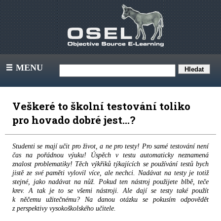
MENU
III
Veškeré to školní testování toliko
pro hovado dobré jest…?
Studenti se mají učit pro život, a ne pro testy! Pro samé testování není
čas na pořádnou výuku! Úspěch v testu automaticky neznamená
znalost problematiky! Těch výkřiků týkajících se používání testů bych
jistě ze své paměti vylovil více, ale nechci. Nadávat na testy je totiž
stejné, jako nadávat na nůž. Pokud ten nástroj použijete blbě, teče
krev. A tak je to se všemi nástroji. Ale dají se testy také použít
k něčemu užitečnému? Na danou otázku se pokusím odpovědět
z perspektivy vysokoškolského učitele.