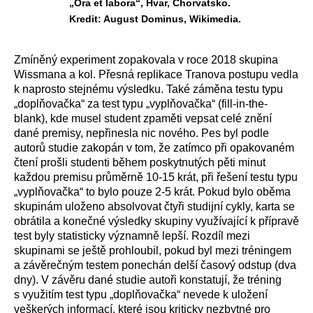
„Ora et labora“, Hvar, Chorvatsko.
Kredit: August Dominus, Wikimedia.
Zmíněný experiment zopakovala v roce 2018 skupina
Wissmana a kol. Přesná replikace Tranova postupu vedla
k naprosto stejnému výsledku. Také záměna testu typu
„doplňovačka“ za test typu „vyplňovačka“ (fill-in-the-
blank), kde musel student zpaměti vepsat celé znění
dané premisy, nepřinesla nic nového. Pes byl podle
autorů studie zakopán v tom, že zatímco při opakovaném
čtení prošli studenti během poskytnutých pěti minut
každou premisu průměrně 10-15 krát, při řešení testu typu
„vyplňovačka“ to bylo pouze 2-5 krát. Pokud bylo oběma
skupinám uloženo absolvovat čtyři studijní cykly, karta se
obrátila a konečné výsledky skupiny využívající k přípravě
test byly statisticky významně lepší. Rozdíl mezi
skupinami se ještě prohloubil, pokud byl mezi tréningem
a závěrečným testem ponechán delší časový odstup (dva
dny). V závěru dané studie autoři konstatují, že tréning
s využitím test typu „doplňovačka“ nevede k uložení
veškerých informací, které jsou kriticky nezbytné pro