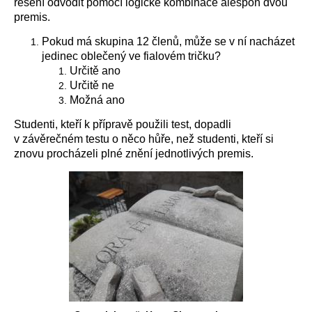
řešení odvodit pomocí logické kombinace alespoň dvou
premis.
Pokud má skupina 12 členů, může se v ní nacházet
jedinec oblečený ve fialovém tričku?
Určitě ano
Určitě ne
Možná ano
Studenti, kteří k přípravě použili test, dopadli
v závěrečném testu o něco hůře, než studenti, kteří si
znovu procházeli plné znění jednotlivých premis.