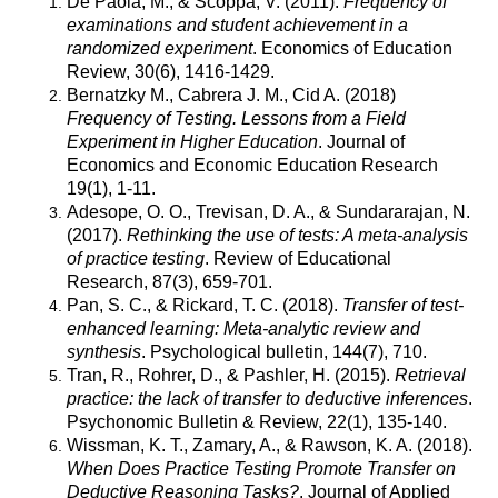
De Paola, M., & Scoppa, V. (2011).
Frequency of
examinations and student achievement in a
randomized experiment
. Economics of Education
Review, 30(6), 1416-1429.
Bernatzky M., Cabrera J. M., Cid A. (2018)
Frequency of Testing. Lessons from a Field
Experiment in Higher Education
. Journal of
Economics and Economic Education Research
19(1), 1-11.
Adesope, O. O., Trevisan, D. A., & Sundararajan, N.
(2017).
Rethinking the use of tests: A meta-analysis
of practice testing
. Review of Educational
Research, 87(3), 659-701.
Pan, S. C., & Rickard, T. C. (2018).
Transfer of test-
enhanced learning: Meta-analytic review and
synthesis
. Psychological bulletin, 144(7), 710.
Tran, R., Rohrer, D., & Pashler, H. (2015).
Retrieval
practice: the lack of transfer to deductive inferences
.
Psychonomic Bulletin & Review, 22(1), 135-140.
Wissman, K. T., Zamary, A., & Rawson, K. A. (2018).
When Does Practice Testing Promote Transfer on
Deductive Reasoning Tasks?
. Journal of Applied