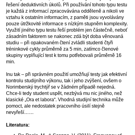
řešení deduktivních úkolů. Při používání tohoto typu testu
je každá z informací zpracovávána odděleně a nikoli ve
vztahu k ostatním informacím, z paměti jsou vyvolávány
pouze útržkovité informace s nízkým stupněm komplexity.
Využití jiného typu testu řeší problém jen částečně, neboť
zásadním faktorem se nakonec zdá být doba věnovaná
studiu – při opakovaném čtení zvládli studenti čtyři
tréninkové cykly průměrně za 5 min, zatímco členové
skupiny vyplňující test k tomu potřebovali průměrně 16
min.
Inu tak – při správném použití umožňují testy jak efektivní
kontrolu studijního výkonu, tak i jeho zvýšení, ovšem o
Norimberský trychtýř se v žádném případě nejedná.
Chce-li tedy student uspět, nezbývá mu nic jiného, než
klasické „Ora et labora“. Vhodná studijní technika může
pomoct, ale nedostatek pracovního úsilí stejně
nevyřeší……
Literatura: