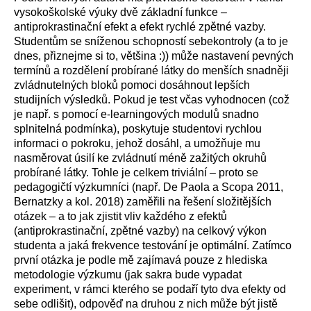
vysokoškolské výuky dvě základní funkce –
antiprokrastinační efekt a efekt rychlé zpětné vazby.
Studentům se sníženou schopností sebekontroly (a to je
dnes, přiznejme si to, většina :)) může nastavení pevných
termínů a rozdělení probírané látky do menších snadněji
zvládnutelných bloků pomoci dosáhnout lepších
studijních výsledků. Pokud je test včas vyhodnocen (což
je např. s pomocí e-learningových modulů snadno
splnitelná podmínka), poskytuje studentovi rychlou
informaci o pokroku, jehož dosáhl, a umožňuje mu
nasměrovat úsilí ke zvládnutí méně zažitých okruhů
probírané látky. Tohle je celkem triviální – proto se
pedagogičtí výzkumníci (např. De Paola a Scopa 2011,
Bernatzky a kol. 2018) zaměřili na řešení složitějších
otázek – a to jak zjistit vliv každého z efektů
(antiprokrastinační, zpětné vazby) na celkový výkon
studenta a jaká frekvence testování je optimální. Zatímco
první otázka je podle mě zajímavá pouze z hlediska
metodologie výzkumu (jak sakra bude vypadat
experiment, v rámci kterého se podaří tyto dva efekty od
sebe odlišit), odpověď na druhou z nich může být jistě