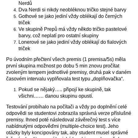
Nerdů
Dva Nerdi si nikdy neobléknou tričko stejné barvy
Gothové se jako jediní vždy oblékají do černých
triček
Ve skupině Prepů má vždy někdo tričko pastelové
barvy, což neplatí pro ostatní skupiny
Lonerové se jako jediní vždy oblékají do fialových
triček
Po úvodním přečtení všech premis (1 premisa/5s) měla
první skupina možnost po dobu 5 min znovu pročítat
zvoleným tempem jednotlivé premisy, druhá pak v daném
časovém intervalu vyplňovala test typu „doplňovačka“.
Pokud se nějaký….. připojí ke skupině, tak
všichni…… danou skupinu opustí.
Testování probíhalo na počítači a vždy po doplnění celé
odpovědi se studentovi zobrazila správná verze příslušné
premisy. Ihned poté následoval závěrečný test s více
nabídnutými odpověďmi (multiple-choice test). Jeho
otázky byly koncipovány tak, aby student musel správné