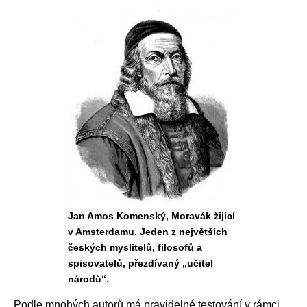
Jan Amos Komenský, Moravák žijící
v Amsterdamu. Jeden z největších
českých myslitelů, filosofů a
spisovatelů, přezdívaný „učitel
národů“.
Podle mnohých autorů má pravidelné testování v rámci