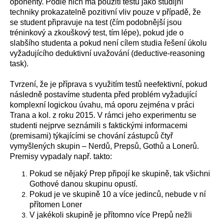
oponenty. Podle nich má použití testu jako studijní
techniky prokazatelně pozitivní vliv pouze v případě, že
se student připravuje na test (čím podobnější jsou
tréninkový a zkouškový test, tím lépe), pokud jde o
slabšího studenta a pokud není cílem studia řešení úkolu
vyžadujícího deduktivní uvažování (deductive-reasoning
task).
Tvrzení, že je příprava s využitím testů neefektivní, pokud
následně postavíme studenta před problém vyžadující
komplexní logickou úvahu, má oporu zejména v práci
Trana a kol. z roku 2015. V rámci jeho experimentu se
studenti nejprve seznámili s faktickými informacemi
(premisami) týkajícími se chování zástupců čtyř
vymyšlených skupin – Nerdů, Prepsů, Gothů a Lonerů.
Premisy vypadaly např. takto:
Pokud se nějaký Prep připojí ke skupině, tak všichni
Gothové danou skupinu opustí.
Pokud je ve skupině 10 a více jedinců, nebude v ní
přítomen Loner
V jakékoli skupině je přítomno více Prepů nežli