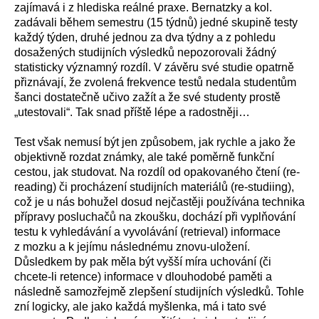
zajímavá i z hlediska reálné praxe. Bernatzky a kol.
zadávali během semestru (15 týdnů) jedné skupině testy
každý týden, druhé jednou za dva týdny a z pohledu
dosažených studijních výsledků nepozorovali žádný
statisticky významný rozdíl. V závěru své studie opatrně
přiznávají, že zvolená frekvence testů nedala studentům
šanci dostatečně učivo zažít a že své studenty prostě
„utestovali“. Tak snad příště lépe a radostněji…
Test však nemusí být jen způsobem, jak rychle a jako že
objektivně rozdat známky, ale také poměrně funkční
cestou, jak studovat. Na rozdíl od opakovaného čtení (re-
reading) či procházení studijních materiálů (re-studiing),
což je u nás bohužel dosud nejčastěji používána technika
přípravy posluchačů na zkoušku, dochází při vyplňování
testu k vyhledávání a vyvolávání (retrieval) informace
z mozku a k jejímu následnému znovu-uložení.
Důsledkem by pak měla být vyšší míra uchování (či
chcete-li retence) informace v dlouhodobé paměti a
následně samozřejmě zlepšení studijních výsledků. Tohle
zní logicky, ale jako každá myšlenka, má i tato své