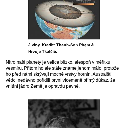
J vlny. Kredit: Thanh-Son Phạm &
Hrvoje Tkalčić.
Nitro naší planety je velice blízko, alespoň v měřítku
vesmíru. Přitom ho ale stále známe jenom málo, protože
ho před námi skrývají mocné vrstvy hornin. Australští
vědci nedávno pořídili první víceméně přímý důkaz, že
vnitřní jádro Země je opravdu pevné.