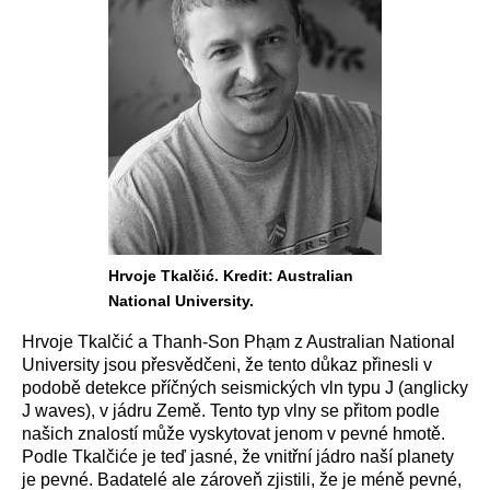
Hrvoje Tkalčić. Kredit: Australian
National University.
Hrvoje Tkalčić a Thanh-Son Phạm z Australian National
University jsou přesvědčeni, že tento důkaz přinesli v
podobě detekce příčných seismických vln typu J (anglicky
J waves), v jádru Země. Tento typ vlny se přitom podle
našich znalostí může vyskytovat jenom v pevné hmotě.
Podle Tkalčiće je teď jasné, že vnitřní jádro naší planety
je pevné. Badatelé ale zároveň zjistili, že je méně pevné,