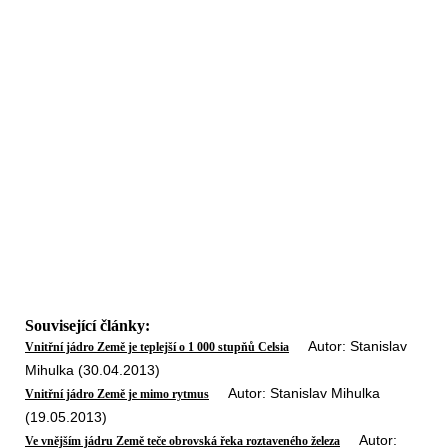
Související články:
Autor: Stanislav
Vnitřní jádro Země je teplejší o 1 000 stupňů Celsia
Mihulka (30.04.2013)
Autor: Stanislav Mihulka
Vnitřní jádro Země je mimo rytmus
(19.05.2013)
Autor:
Ve vnějším jádru Země teče obrovská řeka roztaveného železa