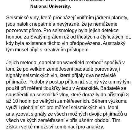
National University.
Seismické vlny, které procházejí vnitřním jádrem planety,
jsou natolik nepatrné a nevýrazné, že je nemůžeme
pozorovat přímo. Pro seismology byla jejich detekce
honbou za Svatým grálem už od třicátých a čtyřicátých let,
kdy byla existence těchto vln předpovězena. Australský
tým musel přijít s kreativním přístupem.
Jejich metoda „correlation wavefield method“ spočívá v
tom, že po velkém zemětřesení badatelé porovnávají
signály seismických vln, které přijaly dva nezávislé
přijímače. Podobný postup přitom již stejný výzkumný tým
použil při měření tloušťky ledu v Antarktidě. Badatelé se
soustředili na seismické vlny, které dorazily do přístrojů 3
až 10 hodin po velkých zemětřeseních. Během výzkumu
využili globální síť pro měření seismických vln. Mohli
analyzovat signály ze všech možných dvojic přijímačů u
všech velkých zemětřesení v příslušném období. Tím
získali velké množství kombinací pro analýzy.