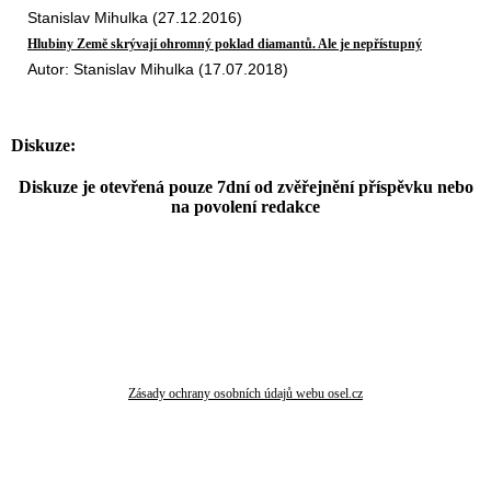
Stanislav Mihulka (27.12.2016)
Hlubiny Země skrývají ohromný poklad diamantů. Ale je nepřístupný
Autor: Stanislav Mihulka (17.07.2018)
Diskuze:
Diskuze je otevřená pouze 7dní od zvěřejnění příspěvku nebo
na povolení redakce
Zásady ochrany osobních údajů webu osel.cz