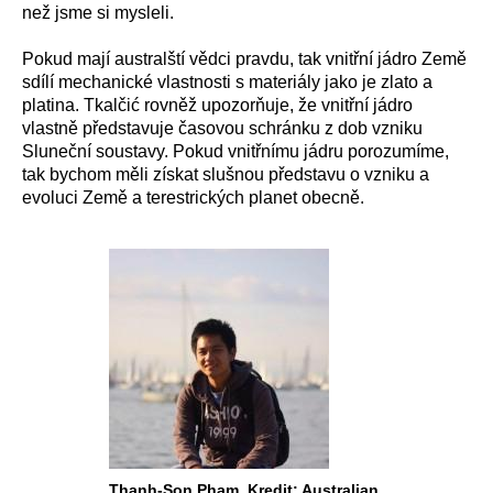
než jsme si mysleli.
Pokud mají australští vědci pravdu, tak vnitřní jádro Země
sdílí mechanické vlastnosti s materiály jako je zlato a
platina. Tkalčić rovněž upozorňuje, že vnitřní jádro
vlastně představuje časovou schránku z dob vzniku
Sluneční soustavy. Pokud vnitřnímu jádru porozumíme,
tak bychom měli získat slušnou představu o vzniku a
evoluci Země a terestrických planet obecně.
Thanh-Son Phạm. Kredit: Australian