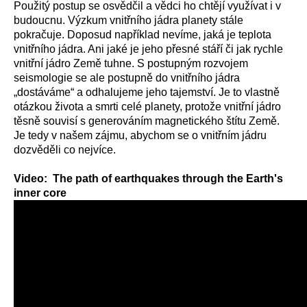
Použitý postup se osvědčil a vědci ho chtějí využívat i v
budoucnu. Výzkum vnitřního jádra planety stále
pokračuje. Doposud například nevíme, jaká je teplota
vnitřního jádra. Ani jaké je jeho přesné stáří či jak rychle
vnitřní jádro Země tuhne. S postupným rozvojem
seismologie se ale postupně do vnitřního jádra
„dostáváme“ a odhalujeme jeho tajemství. Je to vlastně
otázkou života a smrti celé planety, protože vnitřní jádro
těsně souvisí s generováním magnetického štítu Země.
Je tedy v našem zájmu, abychom se o vnitřním jádru
dozvěděli co nejvíce.
Video: The path of earthquakes through the Earth's
inner core