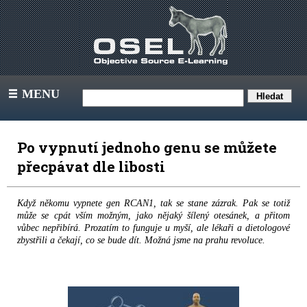
MENU
III
Po vypnutí jednoho genu se můžete
přecpávat dle libosti
Když někomu vypnete gen RCAN1, tak se stane zázrak. Pak se totiž
může se cpát vším možným, jako nějaký šílený otesánek, a přitom
vůbec nepřibírá. Prozatím to funguje u myší, ale lékaři a dietologové
zbystřili a čekají, co se bude dít. Možná jsme na prahu revoluce.