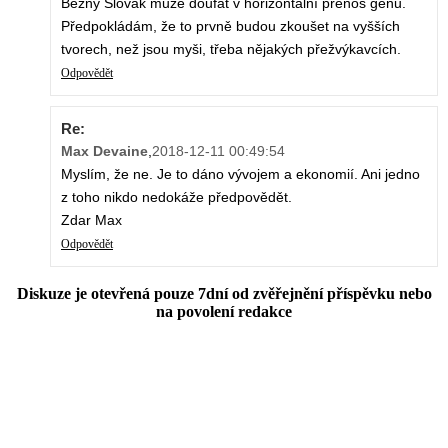
Bezny Slovak může doufat v horizontální přenos genů.
Předpokládám, že to prvně budou zkoušet na vyšších
tvorech, než jsou myši, třeba nějakých přežvýkavcích.
Odpovědět
Re:
Max Devaine
,
2018-12-11 00:49:54
Myslím, že ne. Je to dáno vývojem a ekonomií. Ani jedno
z toho nikdo nedokáže předpovědět.
Zdar Max
Odpovědět
Diskuze je otevřená pouze 7dní od zvěřejnění příspěvku nebo
na povolení redakce