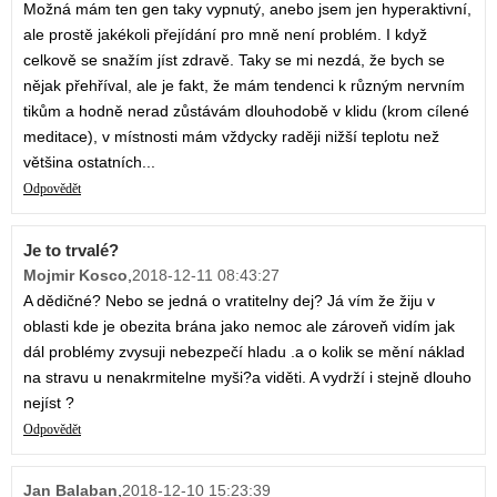
Možná mám ten gen taky vypnutý, anebo jsem jen hyperaktivní,
ale prostě jakékoli přejídání pro mně není problém. I když
celkově se snažím jíst zdravě. Taky se mi nezdá, že bych se
nějak přehříval, ale je fakt, že mám tendenci k různým nervním
tikům a hodně nerad zůstávám dlouhodobě v klidu (krom cílené
meditace), v místnosti mám vždycky raději nižší teplotu než
většina ostatních...
Odpovědět
Je to trvalé?
Mojmir Kosco
,
2018-12-11 08:43:27
A dědičné? Nebo se jedná o vratitelny dej? Já vím že žiju v
oblasti kde je obezita brána jako nemoc ale zároveň vidím jak
dál problémy zvysuji nebezpečí hladu .a o kolik se mění náklad
na stravu u nenakrmitelne myši?a viděti. A vydrží i stejně dlouho
nejíst ?
Odpovědět
Jan Balaban
,
2018-12-10 15:23:39