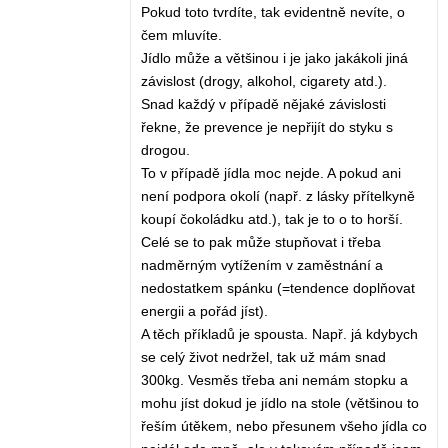
Pokud toto tvrdíte, tak evidentně nevíte, o
čem mluvíte.
Jídlo může a většinou i je jako jakákoli jiná
závislost (drogy, alkohol, cigarety atd.).
Snad každý v případě nějaké závislosti
řekne, že prevence je nepřijít do styku s
drogou.
To v případě jídla moc nejde. A pokud ani
není podpora okolí (např. z lásky přítelkyně
koupí čokoládku atd.), tak je to o to horší.
Celé se to pak může stupňovat i třeba
nadměrným vytížením v zaměstnání a
nedostatkem spánku (=tendence doplňovat
energii a pořád jíst).
A těch příkladů je spousta. Např. já kdybych
se celý život nedržel, tak už mám snad
300kg. Vesměs třeba ani nemám stopku a
mohu jíst dokud je jídlo na stole (většinou to
řeším útěkem, nebo přesunem všeho jídla co