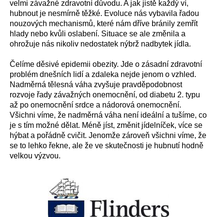
velmi závažné zdravotní důvodu. A jak jistě každý ví,
hubnout je nesmírně těžké. Evoluce nás vybavila řadou
nouzových mechanismů, které nám dříve bránily zemřít
hlady nebo kvůli oslabení. Situace se ale změnila a
ohrožuje nás nikoliv nedostatek nýbrž nadbytek jídla.
Čelíme děsivé epidemii obezity. Jde o zásadní zdravotní
problém dnešních lidí a zdaleka nejde jenom o vzhled.
Nadměrná tělesná váha zvyšuje pravděpodobnost
rozvoje řady závažných onemocnění, od diabetu 2. typu
až po onemocnění srdce a nádorová onemocnění.
Všichni víme, že nadměrná váha není ideální a tušíme, co
je s tím možné dělat. Méně jíst, změnit jídelníček, více se
hýbat a pořádně cvičit. Jenomže zároveň všichni víme, že
se to lehko řekne, ale že ve skutečnosti je hubnutí hodně
velkou výzvou.