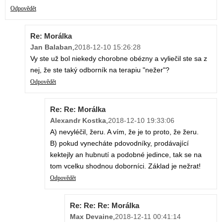
Odpovědět
Re: Morálka
Jan Balaban
,
2018-12-10 15:26:28
Vy ste už bol niekedy chorobne obézny a vyliečil ste sa z
nej, že ste taký odborník na terapiu "nežer"?
Odpovědět
Re: Re: Morálka
Alexandr Kostka
,
2018-12-10 19:33:06
A) nevyléčil, žeru. A vím, že je to proto, že žeru.
B) pokud vynecháte pdovodníky, prodávající
kektejly an hubnutí a podobné jedince, tak se na
tom vcelku shodnou doborníci. Základ je nežrat!
Odpovědět
Re: Re: Re: Morálka
Max Devaine
,
2018-12-11 00:41:14