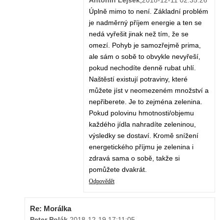
Antonín Lejsek
,
2018-12-11 02:35:26
Úplně mimo to není. Základní problém
je nadměrný příjem energie a ten se
nedá vyřešit jinak než tím, že se
omezí. Pohyb je samozřejmě prima,
ale sám o sobě to obvykle nevyřeší,
pokud nechodíte denně rubat uhlí.
Naštěstí existují potraviny, které
můžete jíst v neomezeném množství a
nepřiberete. Je to zejména zelenina.
Pokud polovinu hmotnosti/objemu
každého jídla nahradíte zeleninou,
výsledky se dostaví. Kromě snížení
energetického příjmu je zelenina i
zdravá sama o sobě, takže si
pomůžete dvakrát.
Odpovědět
Re: Morálka
Peter Polák
,
2018-12-19 17:11:05