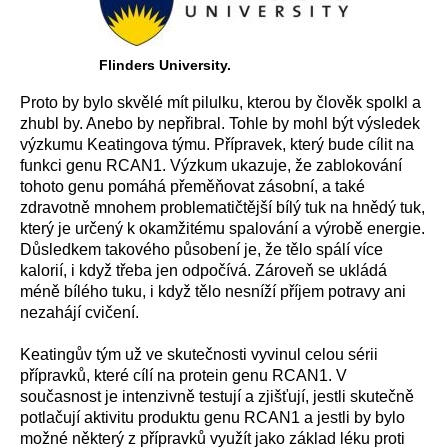
Flinders University.
Proto by bylo skvělé mít pilulku, kterou by člověk spolkl a
zhubl by. Anebo by nepřibral. Tohle by mohl být výsledek
výzkumu Keatingova týmu. Přípravek, který bude cílit na
funkci genu RCAN1. Výzkum ukazuje, že zablokování
tohoto genu pomáhá přeměňovat zásobní, a také
zdravotně mnohem problematičtější bílý tuk na hnědý tuk,
který je určený k okamžitému spalování a výrobě energie.
Důsledkem takového působení je, že tělo spálí více
kalorií, i když třeba jen odpočívá. Zároveň se ukládá
méně bílého tuku, i když tělo nesníží příjem potravy ani
nezahájí cvičení.
Keatingův tým už ve skutečnosti vyvinul celou sérii
přípravků, které cílí na protein genu RCAN1. V
současnost je intenzivně testují a zjišťují, jestli skutečně
potlačují aktivitu produktu genu RCAN1 a jestli by bylo
možné některý z přípravků využít jako základ léku proti