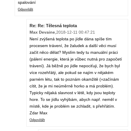
spalování
Odpovědět
Re: Re: Tělesná teplota
Max Devaine
,
2018-12-11 00:47:21
Není zvýšená teplota po jídle dána spíše tím
procesem trávení, že žaludek a další věci musí
začít něco dělat? Myslím tedy tu manuální práci
(pálení energie, která je vůbec nutná pro započetí
trávení). Já běžně po jídle nepociťuji, že bych byl
více rozehřátý, ale pokud se najím v nějakém
parném létu, tak to poznám okamžitě (=začínám
cítit, že je mi neúměrně horko a má problém).
Typicky nějaká slavnost v létě, kdy jsou teploty
hore. To se jídlu vyhýbám, abych např. neměl v
místě, kde je problém se zchladit, s přehřátím.
Zdar Max
Odpovědět