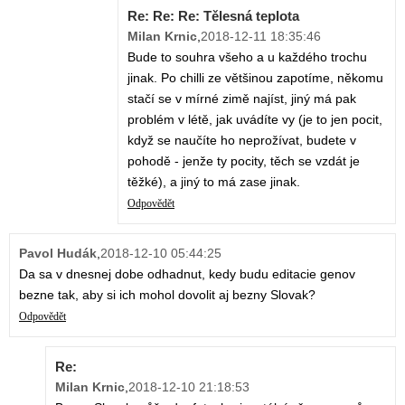
Re: Re: Re: Tělesná teplota
Milan Krnic
,
2018-12-11 18:35:46
Bude to souhra všeho a u každého trochu
jinak. Po chilli ze většinou zapotíme, někomu
stačí se v mírné zimě najíst, jiný má pak
problém v létě, jak uvádíte vy (je to jen pocit,
když se naučíte ho neprožívat, budete v
pohodě - jenže ty pocity, těch se vzdát je
těžké), a jiný to má zase jinak.
Odpovědět
Pavol Hudák
,
2018-12-10 05:44:25
Da sa v dnesnej dobe odhadnut, kedy budu editacie genov
bezne tak, aby si ich mohol dovolit aj bezny Slovak?
Odpovědět
Re:
Milan Krnic
,
2018-12-10 21:18:53