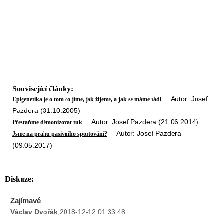
Související články:
Autor: Josef
Epigenetika je o tom co jíme, jak žijeme, a jak se máme rádi
Pazdera (31.10.2005)
Autor: Josef Pazdera (21.06.2014)
Přestaňme démonizovat tuk
Autor: Josef Pazdera
Jsme na prahu pasivního sportování?
(09.05.2017)
Diskuze:
Zajímavé
Václav Dvořák
,
2018-12-12 01:33:48