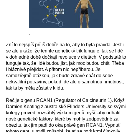
.
Zní to nejspíš příliš dobře na to, aby to byla pravda. Jestli
se ale ukáže, že tenhle genetický trik funguje, tak se lidé
v dohledné době dočkají revoluce v dietách. V podstatě to
funguje tak, že lidé budou jíst, jak moc budou chtít. Třeba
i bláznivě přejídat. A přitom nic nepřiberou. Je
samozřejmě otázkou, jak bude zdravé cpát do sebe
nekvalitní potraviny, pokud jde ale o samotnou hmotnost,
tak ta by měla zůstat v klidu.
Řeč je o genu RCAN1 (Regulator of Calcineurin 1). Když
Damien Keating z australské Flinders University se svými
kolegy provedl rozsáhlý výzkum genů myší, aby odhalil
nové genetické faktory, které by mohly zodpovědné za
obezitu, tak jim padl do oka právě gen RCAN1. Vypnutí
tohoto genu u myši způsobí, že ať se myš krmí čímkoliv,