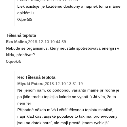
Liek existuje, je každému dostupný a napriek tomu máme
epidémiu.
Odpovědět
Tělesná teplota
Exa Malina
,
2018-12-10 10:44:59
Nebude se organismus, který neustále spotřebovává energii i v
klidu, přehřívat?
Odpovědět
Re: Tělesná teplota
Miyuki Pateru
,
2018-12-10 13:31:19
Ne, jenom nám, co podobnou variantu máme přírodně je
po jídle trochu tepleji a kalorie se vypotí :) Já vím, že to
není fér
Případně někdo mívá i větší tělesnou teplotu stabilně,
například část asijské populace to tak má, pro evropany
jsou na dotek horcí, ale mají prostě jenom rychlejší