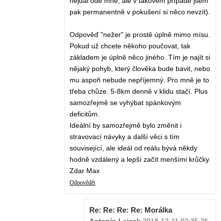
nejdál ode mně, ale v takovém případě jsem
pak permanentně v pokušení si něco nevzít).
Odpověď "nežer" je prostě úplně mimo mísu.
Pokud už chcete někoho poučovat, tak
základem je úplně něco jiného. Tím je najít si
nějaký pohyb, který člověka bude bavit, nebo
mu aspoň nebude nepříjemný. Pro mně je to
třeba chůze. 5-8km denně v klidu stačí. Plus
samozřejmě se vyhýbat spánkovým
deficitům.
Ideální by samozřejmě bylo změnit i
stravovací návyky a další věci s tím
související, ale ideál od reálu bývá někdy
hodně vzdálený a lepší začít menšími krůčky.
Zdar Max
Odpovědět
Re: Re: Re: Re: Morálka