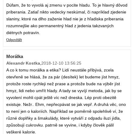
Dúfam, že to vyvolá aj zmenu v pocite hladu. To je hlavný dôvod
priberania. Zatiaľ nikto vedecky neskúmal, či napríklad zjedenie
slaniny, ktoré na dlho zaženie hlad nie je z hľadiska priberania
rozumnejšie ako permanentný hlad z jedenia takzvaných
diétnych potravín.
Odpovědět
Morálka
Alexandr Kostka
,
2018-12-10 13:56:25
A co k tomu morálka a etika? Lidí neustále přibývá, zcela
otevřeně se hlásá, že za pár (desítek) let budeme jíst hmyz,
protože roste rychleji než prase a protože bude na výběr jíst
hmyz, lidi nebo umřít hlady. A tady se vyvíjí metoda, jak by se
vyvolení mohli cpát ještě víc než dneska. Lép proti obezitě
existuje. Nežr.. Ehm, nepřecpávat se jak vepř. A druhá věc, ono
to není jen o kaloriích. Například se poměrně spolehlivě ví, že
různé doplňky a šmakulády, které vytváří z odpadu iluzi jídla,
způsobují cukrovku. patrně se vyvine, i kdyby člověk pálil
veškeré kalorie.