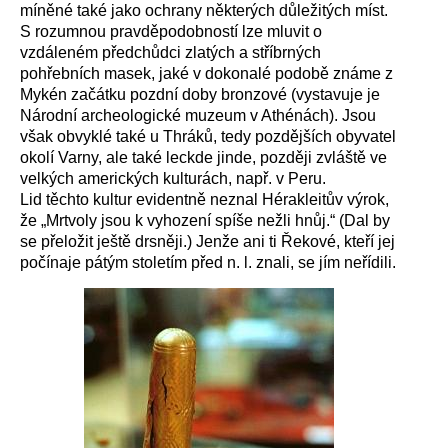
míněné také jako ochrany některých důležitých míst.
S rozumnou pravděpodobností lze mluvit o
vzdáleném předchůdci zlatých a stříbrných
pohřebních masek, jaké v dokonalé podobě známe z
Mykén začátku pozdní doby bronzové (vystavuje je
Národní archeologické muzeum v Athénách). Jsou
však obvyklé také u Thráků, tedy pozdějších obyvatel
okolí Varny, ale také leckde jinde, později zvláště ve
velkých amerických kulturách, např. v Peru.
Lid těchto kultur evidentně neznal Hérakleitův výrok,
že „Mrtvoly jsou k vyhození spíše nežli hnůj.“ (Dal by
se přeložit ještě drsněji.) Jenže ani ti Řekové, kteří jej
počínaje pátým stoletím před n. l. znali, se jím neřídili.