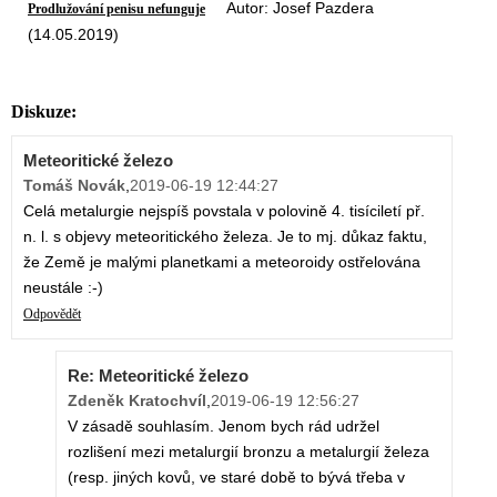
Autor: Josef Pazdera
Prodlužování penisu nefunguje
(14.05.2019)
Diskuze:
Meteoritické železo
Tomáš Novák
,
2019-06-19 12:44:27
Celá metalurgie nejspíš povstala v polovině 4. tisíciletí př.
n. l. s objevy meteoritického železa. Je to mj. důkaz faktu,
že Země je malými planetkami a meteoroidy ostřelována
neustále :-)
Odpovědět
Re: Meteoritické železo
Zdeněk Kratochvíl
,
2019-06-19 12:56:27
V zásadě souhlasím. Jenom bych rád udržel
rozlišení mezi metalurgií bronzu a metalurgií železa
(resp. jiných kovů, ve staré době to bývá třeba v