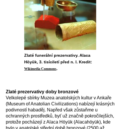
Zlaté funerální prezervativy. Alaca
Höyük, 3. tisíciletí před n. l. Kredit:
.
Wikimedia Commons
Zlaté prezervativy doby bronzové
Velkolepé sbírky Muzea anatolských kultur v Ankaře
(Museum of Anatolian Civilizations) nabízejí krásných
podivností habaděj. Napřed však zůstaňme u
ochranných prostředků, byť už značně pokročilejších,
protože pocházejí z Alaca Höyük (Alacahöyük), kde
bylo v anatolské střední době bronzové (2500 až