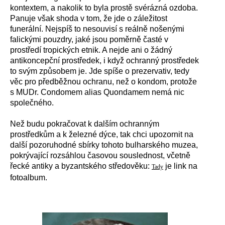
kontextem, a nakolik to byla prostě svérázná ozdoba.
Panuje však shoda v tom, že jde o záležitost
funerální. Nejspíš to nesouvisí s reálně nošenými
falickými pouzdry, jaké jsou poměrně časté v
prostředí tropických etnik. A nejde ani o žádný
antikoncepční prostředek, i když ochranný prostředek
to svým způsobem je. Jde spíše o prezervativ, tedy
věc pro předběžnou ochranu, než o kondom, protože
s MUDr. Condomem alias Quondamem nemá nic
společného.
Než budu pokračovat k dalším ochranným
prostředkům a k železné dýce, tak chci upozornit na
další pozoruhodné sbírky tohoto bulharského muzea,
pokrývající rozsáhlou časovou souslednost, včetně
řecké antiky a byzantského středověku:
je link na
Tady
fotoalbum.