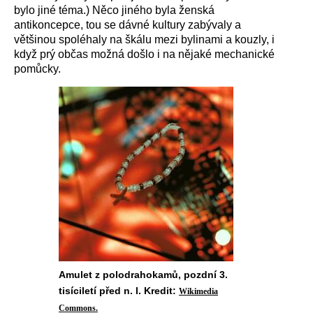
bylo jiné téma.) Něco jiného byla ženská
antikoncepce, tou se dávné kultury zabývaly a
většinou spoléhaly na škálu mezi bylinami a kouzly, i
když prý občas možná došlo i na nějaké mechanické
pomůcky.
Amulet z polodrahokamů, pozdní 3.
tisíciletí před n. l. Kredit:
Wikimedia
Commons.