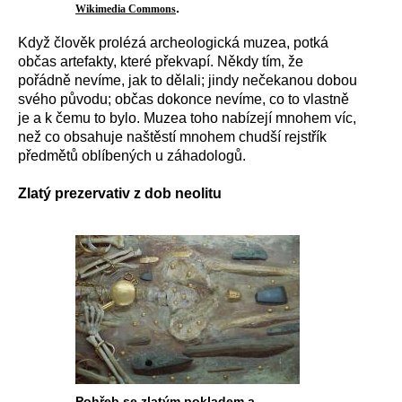
.
Wikimedia Commons
Když člověk prolézá archeologická muzea, potká
občas artefakty, které překvapí. Někdy tím, že
pořádně nevíme, jak to dělali; jindy nečekanou dobou
svého původu; občas dokonce nevíme, co to vlastně
je a k čemu to bylo. Muzea toho nabízejí mnohem víc,
než co obsahuje naštěstí mnohem chudší rejstřík
předmětů oblíbených u záhadologů.
Zlatý prezervativ z dob neolitu
Pohřeb se zlatým pokladem a