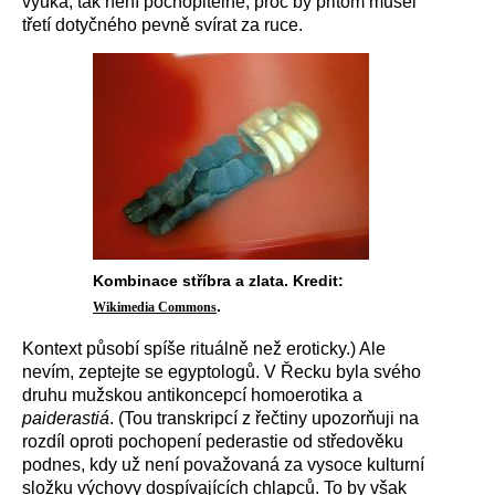
výuka, tak není pochopitelné, proč by přitom musel
třetí dotyčného pevně svírat za ruce.
Kombinace stříbra a zlata. Kredit:
.
Wikimedia Commons
Kontext působí spíše rituálně než eroticky.) Ale
nevím, zeptejte se egyptologů. V Řecku byla svého
druhu mužskou antikoncepcí homoerotika a
paiderastiá
. (Tou transkripcí z řečtiny upozorňuji na
rozdíl oproti pochopení pederastie od středověku
podnes, kdy už není považovaná za vysoce kulturní
složku výchovy dospívajících chlapců. To by však