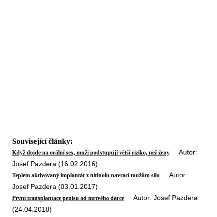
Související články:
Autor:
Když dojde na orální sex, muži podstupují větší riziko, než ženy
Josef Pazdera (16.02.2016)
Autor:
Teplem aktivovaný implantát z nitinolu navrací mužům sílu
Josef Pazdera (03.01.2017)
Autor: Josef Pazdera
První transplantace penisu od mrtvého dárce
(24.04.2018)