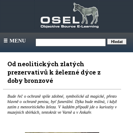
MENU
III
Od neolitických zlatých
prezervativů k železné dýce z
doby bronzové
Bude řeč o ochraně spíše zdobné, symbolické až magické, přesto
hlavně o ochraně penisu, byť funerální. Dýka bude reálná, i když
zatím z meteoritického železa. V každém případě jde o kuriozity v
muzejních sbírkách, tentokrát ve Varně a v Ankaře.