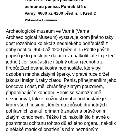
ochranou penisu. Pohřebiště u
Varny, 4600 až 4200 před n. l. Kredit:
Wikimedia Commons
Archeologické muzeum ve Varně (Varna
Archaeological Museum) vystavuje krom jiného taky
dost rozsáhlou kolekci z nedalekého pohřebiště z
doby neolitu, 4600 až 4200 před n. l. (Podle jiných
popisů je to při stejné dataci už chalkolit, ale to je teď
jedno.) Její součástí je i úplný obsah jednoho z
hrobů: Zachovaná kostra hodnostáře, který byl
ozdoben mnoha zlatými šperky, v pravé ruce držel
jakousi insignii, taky zlatou. Penis, přinejmenším jeho
koncovou část, měl chráněný zlatým pouzdrem,
připomínajícím kondom. Penis se samozřejmě
nezachoval, takže mužnost onoho hodnostáře je
krom všech insignií, téměř na způsob druhotných
pohlavních znaků, primárně značena právě oním
zlatým kondomem. Těžko říct, nakolik šlo hlavně o
posmrtnou ochranu tohoto důležitého orgánu, nakolik
o nějaké magické opatření s nám neznámým