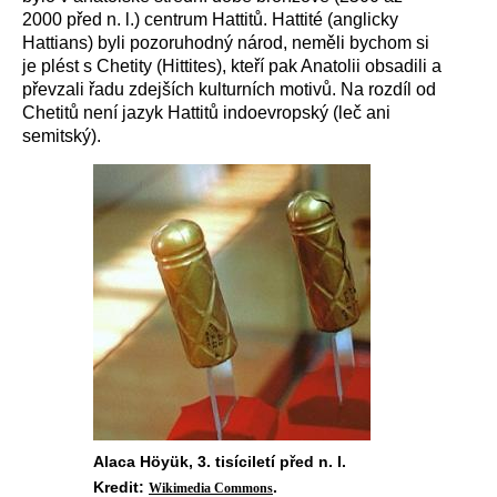
2000 před n. l.) centrum Hattitů. Hattité (anglicky
Hattians) byli pozoruhodný národ, neměli bychom si
je plést s Chetity (Hittites), kteří pak Anatolii obsadili a
převzali řadu zdejších kulturních motivů. Na rozdíl od
Chetitů není jazyk Hattitů indoevropský (leč ani
semitský).
Alaca Höyük, 3. tisíciletí před n. l.
Kredit:
.
Wikimedia Commons