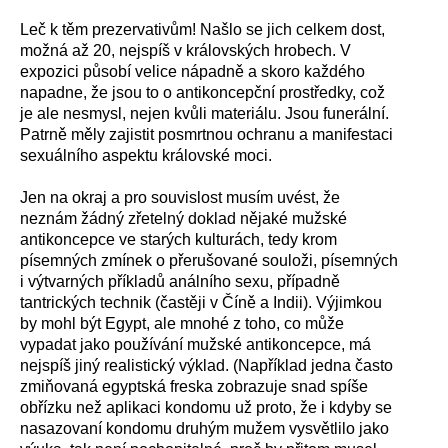
Leč k těm prezervativům! Našlo se jich celkem dost,
možná až 20, nejspíš v královských hrobech. V
expozici působí velice nápadně a skoro každého
napadne, že jsou to o antikoncepční prostředky, což
je ale nesmysl, nejen kvůli materiálu. Jsou funerální.
Patrně měly zajistit posmrtnou ochranu a manifestaci
sexuálního aspektu královské moci.
Jen na okraj a pro souvislost musím uvést, že
neznám žádný zřetelný doklad nějaké mužské
antikoncepce ve starých kulturách, tedy krom
písemných zmínek o přerušované souloži, písemných
i výtvarných příkladů análního sexu, případně
tantrických technik (častěji v Číně a Indii). Výjimkou
by mohl být Egypt, ale mnohé z toho, co může
vypadat jako používání mužské antikoncepce, má
nejspíš jiný realistický výklad. (Například jedna často
zmiňovaná egyptská freska zobrazuje snad spíše
obřízku než aplikaci kondomu už proto, že i kdyby se
nasazovaní kondomu druhým mužem vysvětlilo jako