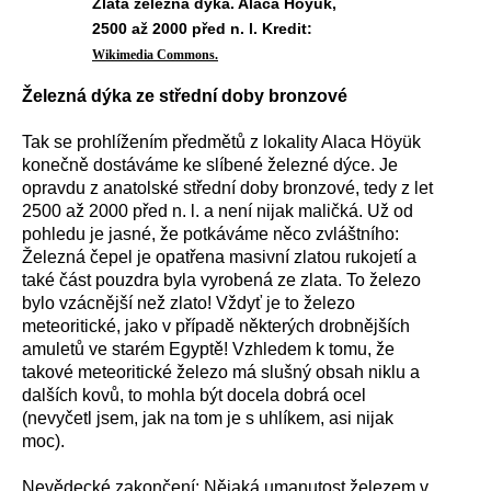
Zlatá železná dýka. Alaca Höyük,
2500 až 2000 před n. l. Kredit:
Wikimedia Commons.
Železná dýka ze střední doby bronzové
Tak se prohlížením předmětů z lokality Alaca Höyük
konečně dostáváme ke slíbené železné dýce. Je
opravdu z anatolské střední doby bronzové, tedy z let
2500 až 2000 před n. l. a není nijak maličká. Už od
pohledu je jasné, že potkáváme něco zvláštního:
Železná čepel je opatřena masivní zlatou rukojetí a
také část pouzdra byla vyrobená ze zlata. To železo
bylo vzácnější než zlato! Vždyť je to železo
meteoritické, jako v případě některých drobnějších
amuletů ve starém Egyptě! Vzhledem k tomu, že
takové meteoritické železo má slušný obsah niklu a
dalších kovů, to mohla být docela dobrá ocel
(nevyčetl jsem, jak na tom je s uhlíkem, asi nijak
moc).
Nevědecké zakončení: Nějaká umanutost železem v