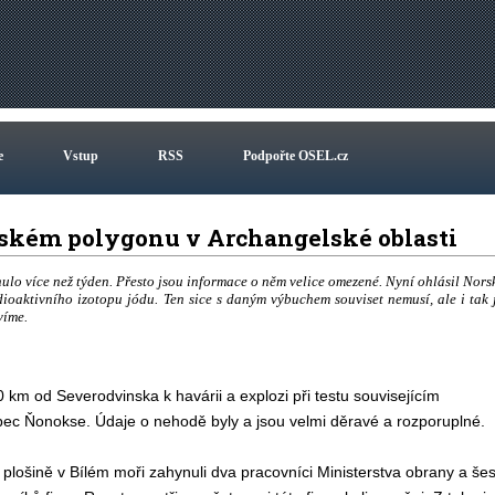
e
Vstup
RSS
Podpořte OSEL.cz
nském polygonu v Archangelské oblasti
ulo více než týden. Přesto jsou informace o něm velice omezené. Nyní ohlásil Nors
oaktivního izotopu jódu. Ten sice s daným výbuchem souviset nemusí, ale i tak 
víme.
m od Severodvinska k havárii a explozi při testu souvisejícím
bec Ňonokse. Údaje o nehodě byly a jsou velmi děravé a rozporuplné.
 plošině v Bílém moři zahynuli dva pracovníci Ministerstva obrany a šes