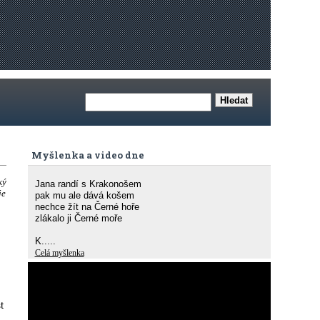
Myšlenka a video dne
ký
Jana randí s Krakonošem
je
pak mu ale dává košem
nechce žít na Černé hoře
zlákalo ji Černé moře
K.....
Celá myšlenka
t