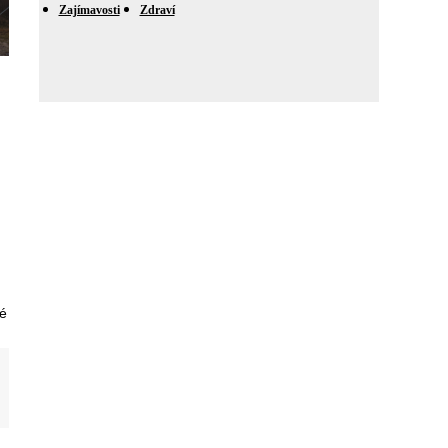
Zajímavosti
Zdraví
mé