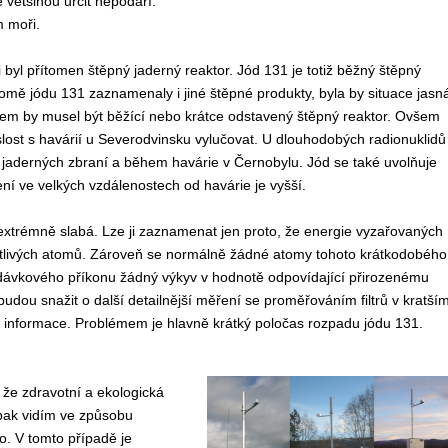
 většinou určit nepodaří.
m moři.
i byl přítomen štěpný jaderný reaktor. Jód 131 je totiž běžný štěpný
romě jódu 131 zaznamenaly i jiné štěpné produkty, byla by situace jasn
ojem by musel být běžící nebo krátce odstavený štěpný reaktor. Ovšem
ost s havárií u Severodvinsku vylučovat. U dlouhodobých radionuklidů
h jaderných zbraní a během havárie v Černobylu. Jód se také uvolňuje
ní ve velkých vzdálenostech od havárie je vyšší.
extrémně slabá. Lze ji zaznamenat jen proto, že energie vyzařovaných
otlivých atomů. Zároveň se normálně žádné atomy tohoto krátkodobého
 dávkového příkonu žádný výkyv v hodnotě odpovídající přirozenému
budou snažit o další detailnější měření se proměřováním filtrů v kratší
vé informace. Problémem je hlavně krátký poločas rozpadu jódu 131.
 že zdravotní a ekologická
opak vidím ve způsobu
o. V tomto případě je