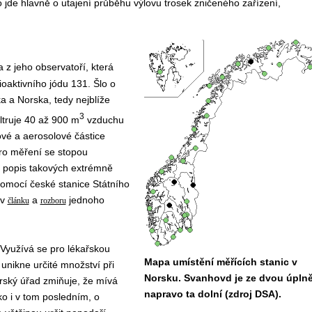
 jde hlavně o utajení průběhu výlovu trosek zničeného zařízení,
a z jeho observatoří, která
ioaktivního jódu 131. Šlo o
a a Norska, tedy nejblíže
3
ltruje 40 až 900 m
vzduchu
ové a aerosolové částice
pro měření se stopou
ý popis takových extrémně
pomocí české stanice Státního
 v
a
jednoho
článku
rozboru
Využívá se pro lékařskou
Mapa umístění měřících stanic v
 unikne určité množství při
Norsku. Svanhovd je ze dvou úpln
orský úřad zmiňuje, že mívá
napravo ta dolní (zdroj DSA).
ko i v tom posledním, o