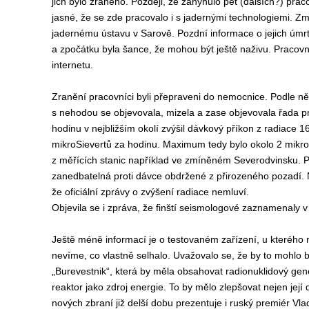
jich bylo zraněno. Později, že zahynulo pět (dalších?) praco
jasné, že se zde pracovalo i s jadernými technologiemi.
jadernému ústavu v Sarově. Pozdní informace o jejich úmrt
a zpočátku byla šance, že mohou být ještě naživu. Pracovní
internetu.
Zranění pracovníci byli přepraveni do nemocnice. Podle někt
s nehodou se objevovala, mizela a zase objevovala řada pro
hodinu v nejbližším okolí zvýšil dávkový příkon z radiace 1
mikroSievertů za hodinu. Maximum tedy bylo okolo 2 mikro
z měřících stanic například ve zmíněném Severodvinsku. P
zanedbatelná proti dávce obdržené z přirozeného pozadí. N
že oficiální zprávy o zvýšení radiace nemluví.
Objevila se i zpráva, že finští seismologové zaznamenaly v 
Ještě méně informací je o testovaném zařízení, u kterého 
nevíme, co vlastně selhalo. Uvažovalo se, že by to mohlo b
„Burevestnik“, která by měla obsahovat radionuklidový ge
reaktor jako zdroj energie. To by mělo zlepšovat nejen její 
nových zbraní již delší dobu prezentuje i ruský premiér Vlad