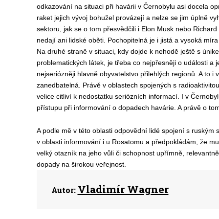
odkazování na situaci při havárii v Černobylu asi docela o
raket jejich vývoj bohužel provázejí a nelze se jim úplně vyhn
sektoru, jak se o tom přesvědčili i Elon Musk nebo Richard 
nedají ani lidské oběti. Pochopitelná je i jistá a vysoká mír
Na druhé straně v situaci, kdy dojde k nehodě ještě s únik
problematických látek, je třeba co nejpřesněji o události a
nejseriózněji hlavně obyvatelstvo přilehlých regionů. A to i
zanedbatelná. Právě v oblastech spojených s radioaktivitou
velice citliví k nedostatku seriózních informací. I v Černoby
přístupu při informování o dopadech havárie. A právě o to
A podle mě v této oblasti odpovědní lidé spojení s ruským 
v oblasti informování i u Rosatomu a předpokládám, že mu to 
velký otazník na jeho vůli či schopnost upřímně, relevantně
dopady na širokou veřejnost.
Vladimír Wagner
Autor: