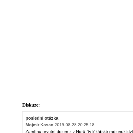
Diskuze:
poslední otázka
Mojmir Kosco
,
2019-08-28 20:25:18
Zamítnu prvotní dojem z z Norů (ty lékářské radionuklidy