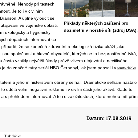
právněné. Nehody při testech
out. Je to i v civilním
Branson. A úplně vyloučit se
Příklady některých zařízení pro
a utajování ve vojenské oblasti.
dozimetrii v norské síti (zdroj DSA).
em ekologicky a hygienicky
 jejich dopadech informovat co
 v případě, že se konečná zdravotní a ekologická rizika ukáží jako
 jsou společnost a hlavně obyvatelé, kterých se to bezprostředně týká,
lu často vznikly největší škody právě vlivem utajování a necitlivého
m je do značné míry seriál HBO Černobyl, jak jsem popsal i v
.
tomto článku
státem a jeho ministerstvem obrany selhali. Dramatické selhání nastalo
udělá velmi negativní reklamu i v civilní části jeho aktivit. Klade to
 a s přehledem informovat. A to i o záležitostech, které mohou mít pří
Datum:
17.08.2019
Tisk článku