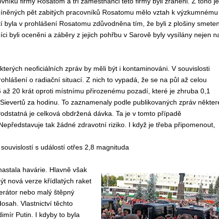
vníků firmy Rosatom a tři zaměstnanci této firmy byli zraněni. Z toho je
 Zmíněných pět zabitých pracovníků Rosatomu mělo vztah k výzkumnému
í byla v prohlášení Rosatomu zdůvodněna tím, že byli z plošiny smeten
ci byli oceněni a záběry z jejich pohřbu v Sarově byly vysílány nejen n
erých neoficiálních zpráv by měli být i kontaminováni. V souvislosti
hlášení o radiační situací. Z nich to vypadá, že se na půl až celou
6 až 20 krát oproti místnímu přirozenému pozadí, které je zhruba 0,1
Sievertů za hodinu. To zaznamenaly podle publikovaných zpráv někter
odstatná je celková obdržená dávka. Ta je v tomto případě
epředstavuje tak žádné zdravotní riziko. I když je třeba připomenout,
souvislostí s událostí otřes 2,8 magnituda
nastala havárie. Hlavně však
ýt nová verze křídlatých raket
nerátor nebo malý štěpný
dosah. Vlastnictví těchto
imír Putin. I kdyby to byla