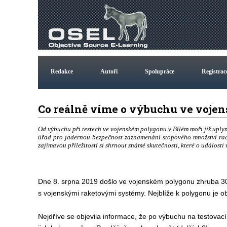
Redakce
Autoři
Spolupráce
Registrac
Co reálně víme o výbuchu ve voje
Od výbuchu při testech ve vojenském polygonu v Bílém moři již uplyn
úřad pro jadernou bezpečnost zaznamenání stopového množství radi
zajímavou příležitostí si shrnout známé skutečnosti, které o události 
Dne 8. srpna 2019 došlo ve vojenském polygonu zhruba 30 k
s vojenskými raketovými systémy. Nejblíže k polygonu je o
Nejdříve se objevila informace, že po výbuchu na testovací