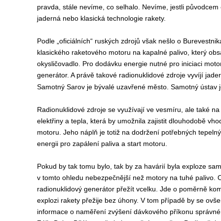
pravda, stále nevíme, co selhalo. Nevíme, jestli původcem 
jaderná nebo klasická technologie rakety.
Podle „oficiálních“ ruských zdrojů však nešlo o Burevestnik
klasického raketového motoru na kapalné palivo, který obs
okysličovadlo. Pro dodávku energie nutné pro iniciaci moto
generátor. A právě takové radionuklidové zdroje vyvíjí jad
Samotný Sarov je bývalé uzavřené město. Samotný ústav j
Radionuklidové zdroje se využívají ve vesmíru, ale také n
elektřiny a tepla, která by umožnila zajistit dlouhodobě 
motoru. Jeho náplň je totiž na dodržení potřebných tepeln
energii pro zapálení paliva a start motoru.
Pokud by tak tomu bylo, tak by za havárií byla exploze s
v tomto ohledu nebezpečnější než motory na tuhé palivo. Otá
radionuklidový generátor přežít vcelku. Jde o poměrně kom
explozi rakety přežije bez úhony. V tom případě by se ovše
informace o naměření zvýšení dávkového příkonu správné, ta