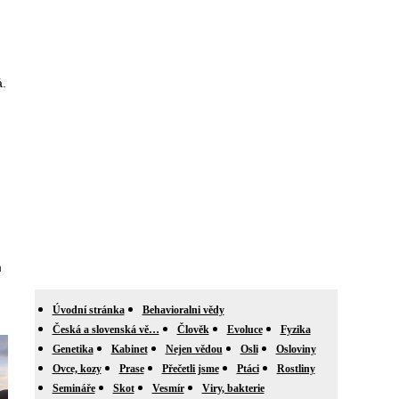
á.
m
Úvodní stránka
Behavioralni vědy
Česká a slovenská vě…
Člověk
Evoluce
Fyzika
Genetika
Kabinet
Nejen vědou
Osli
Osloviny
Ovce, kozy
Prase
Přečetli jsme
Ptáci
Rostliny
Semináře
Skot
Vesmír
Viry, bakterie