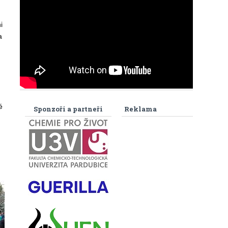
i
a
é
Sponzoři a partneři
Reklama