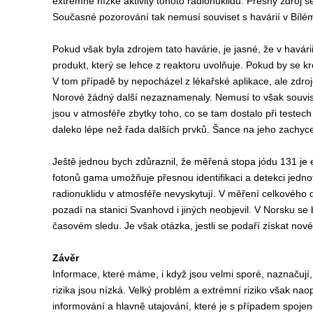
extrémně nízké aktivity tohoto radionuklidu. Přesný zdroj se
Současné pozorování tak nemusí souviset s havárií v Bílé
Pokud však byla zdrojem tato havárie, je jasné, že v havári
produkt, který se lehce z reaktoru uvolňuje. Pokud by se k
V tom případě by nepocházel z lékařské aplikace, ale zdr
Norové žádný další nezaznamenaly. Nemusí to však souvisl
jsou v atmosféře zbytky toho, co se tam dostalo při testec
daleko lépe než řada dalších prvků. Šance na jeho zachyce
Ještě jednou bych zdůraznil, že měřená stopa jódu 131 je 
fotonů gama umožňuje přesnou identifikaci a detekci jedn
radionuklidu v atmosféře nevyskytují. V měření celkového
pozadí na stanici Svanhovd i jiných neobjevil. V Norsku se 
časovém sledu. Je však otázka, jestli se podaří získat no
Závěr
Informace, které máme, i když jsou velmi sporé, naznačují,
rizika jsou nízká. Velký problém a extrémní riziko však na
informování a hlavně utajování, které je s případem spojen