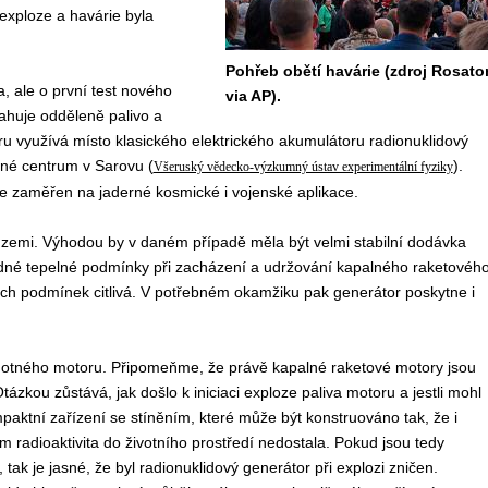
exploze a havárie byla
Pohřeb obětí havárie (zdroj Rosat
a, ale o první test nového
via AP).
ahuje odděleně palivo a
ru využívá místo klasického elektrického akumulátoru radionuklidový
erné centrum v Sarovu (
).
Všeruský vědecko-výzkumný ústav experimentální fyziky
e zaměřen na jaderné kosmické i vojenské aplikace.
a zemi. Výhodou by v daném případě měla být velmi stabilní dodávka
vhodné tepelné podmínky při zacházení a udržování kapalného raketovéh
ých podmínek citlivá. V potřebném okamžiku pak generátor poskytne i
amotného motoru. Připomeňme, že právě kapalné raketové motory jsou
zkou zůstává, jak došlo k iniciaci exploze paliva motoru a jestli mohl
paktní zařízení se stíněním, které může být konstruováno tak, že i
m radioaktivita do životního prostředí nedostala. Pokud jsou tedy
k je jasné, že byl radionuklidový generátor při explozi zničen.