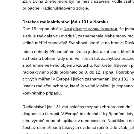
Záliv Dvina Bílého moře byl na měsíc uzavřen. Podle všeho
případně i radionuklidového zdroje.
Detekce radioaktivního jódu 131 v Norsku
Dne 15. srpna ohlásil
, že jedn
Norský úřad pro jadernou bezpečnost
sleduje radioaktivitu ovzduší, zaznamenala slabé stopy rad
jediné měřící stanoviště Svanhovd, které je na hranici Rusk
místu nehody. Připomeňme, že se jedná o zařízení, které fi
za hodinu během řady dní. Ve filtrech tak zachytává prach
z extrémně velkého objemu vzduchu. Konkrétní filtrování 
radioaktivního jódu probíhalo od 9. do 12. srpna. Podrobn
citlivých měření v Evropě i jiných zaznamenání jódu 131 i 
ústavu radiační ochrany, která je velmi kvalitní, je popsáno
konkrétního případu.
Radioaktivní jód 131 má poločas rozpadu zhruba osm dní. 
diagnostiku i terapii. V Evropě tak dochází k případům, kdy
jeho výrobě nebo při aplikaci v nemocnicích. Například i n
šest až osm případů takových evidencí ročně. Jde však, ja