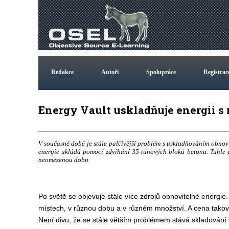
Redakce
Autoři
Spolupráce
Registrac
Energy Vault uskladňuje energii s
V současné době je stále palčivější problém s uskladňováním obnovi
energie ukládá pomocí zdvihání 35-tunových bloků betonu. Tuhle gr
neomezenou dobu.
Po světě se objevuje stále více zdrojů obnovitelné energie.
místech, v různou dobu a v různém množství. A cena takov
Není divu, že se stále větším problémem stává skladování