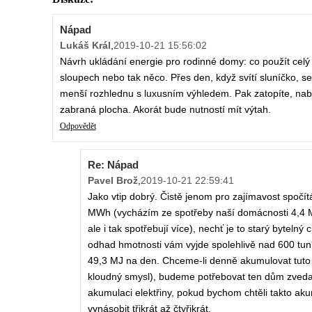
Nápad
Lukáš Král
,
2019-10-21 15:56:02
Návrh ukládání energie pro rodinné domy: co použít celý 
sloupech nebo tak něco. Přes den, když svítí sluníčko,
menší rozhlednu s luxusním výhledem. Pak zatopíte, nabi
zabraná plocha. Akorát bude nutností mít výtah.
Odpovědět
Re: Nápad
Pavel Brož
,
2019-10-21 22:59:41
Jako vtip dobrý. Čistě jenom pro zajímavost spočí
MWh (vycházím ze spotřeby naší domácnosti 4,4 M
ale i tak spotřebují více), nechť je to starý bytel
odhad hmotnosti vám vyjde spolehlivě nad 600 tun
49,3 MJ na den. Chceme-li denně akumulovat tuto 
kloudný smysl), budeme potřebovat ten dům zveda
akumulaci elektřiny, pokud bychom chtěli takto ak
vynásobit třikrát až čtyřikrát.