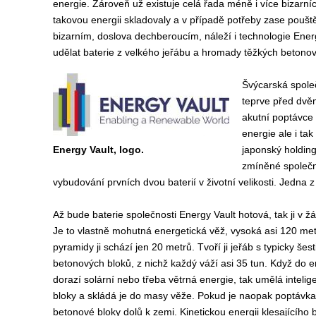
energie. Zároveň už existuje celá řada méně i více bizarních
takovou energii skladovaly a v případě potřeby zase poušt
bizarním, doslova dechberoucím, náleží i technologie Ener
udělat baterie z velkého jeřábu a hromady těžkých betono
Švýcarská společ
teprve před dvě
akutní poptávce 
energie ale i tak
Energy Vault, logo.
japonský holding
zmíněné společno
vybudování prvních dvou baterií v životní velikosti. Jedna z ni
Až bude baterie společnosti Energy Vault hotová, tak ji v
Je to vlastně mohutná energetická věž, vysoká asi 120 me
pyramidy ji schází jen 20 metrů. Tvoří ji jeřáb s typicky š
betonových bloků, z nichž každý váží asi 35 tun. Když do 
dorazí solární nebo třeba větrná energie, tak umělá inteli
bloky a skládá je do masy věže. Pokud je naopak poptávka 
betonové bloky dolů k zemi. Kinetickou energii klesajícího