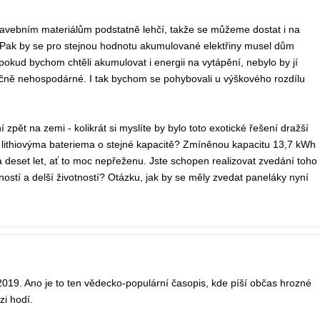
avebním materiálům podstatně lehčí, takže se můžeme dostat i na
. Pak by se pro stejnou hodnotu akumulované elektřiny musel dům
okud bychom chtěli akumulovat i energii na vytápění, nebylo by jí
značně nehospodárné. I tak bychom se pohybovali u výškového rozdílu
í zpět na zemi - kolikrát si myslíte by bylo toto exotické řešení dražší
ep lithiovýma bateriema o stejné kapacitě? Zmíněnou kapacitu 13,7 kWh
ca deset let, ať to moc nepřeženu. Jste schopen realizovat zvedání toho
ností a delší životností? Otázku, jak by se měly zvedat paneláky nyní
 2019. Ano je to ten vědecko-populární časopis, kde píší občas hrozné
zi hodí.