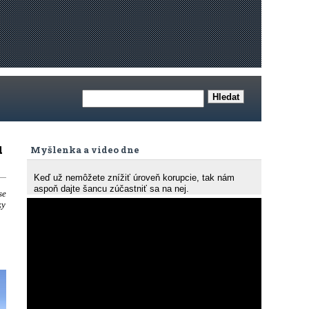
u
Myšlenka a video dne
Keď už nemôžete znížiť úroveň korupcie, tak nám
aspoň dajte šancu zúčastniť sa na nej.
se
ky