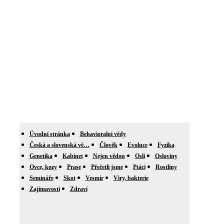
Úvodní stránka
Behavioralni vědy
Česká a slovenská vě…
Člověk
Evoluce
Fyzika
Genetika
Kabinet
Nejen vědou
Osli
Osloviny
Ovce, kozy
Prase
Přečetli jsme
Ptáci
Rostliny
Semináře
Skot
Vesmír
Viry, bakterie
Zajímavosti
Zdraví