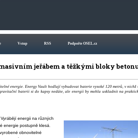
e
Vstup
RSS
Podpořte OSEL.cz
 masivním jeřábem a těžkými bloky beton
telné energie. Energy Vault hodlají vybudovat baterie vysoké 120 metrů, v nichž 
avitační baterii si do kapsy nedáte, ale energii by mohla uskladnit na praktic
 Vyrábějí energii na různých
é energie postupně klesá.
 vyrobené obnovitelné