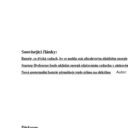
Související články:
Baterie, co dýchá vzduch, by se mohla stát ultralevným úložištěm energie
Startup Hydrostor bude ukládat energii stlačováním vzduchu v zinkové
Autor: S
Nová geotermální baterie přeměňuje teplo přímo na elektřinu
Diskuze: