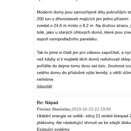
Moderní domy jsou samozřejmě díky pokročilým st
200 tun u dřevostaveb majících jen jedno přízemí
zvedat o 24,6 m místo o 8,2 m. Na druhou stranu, p
tolik, jako u starých cihlových domů, které jsou 
aspoň osmipodlažního paneláku.
Tak to jsme si čistě jen pro zábavu započítali, a nyn
než kdyby si ti majitelé těch domů nafutrovali skl
pořídíte do dejme tomu dvou set tisíc, životnost c
celého domu do příslušné výše levněji, s větší účin
neřešme.
Odpovědět
Re: Nápad
Florian Stanislav
,
2019-10-23 22:19:09
Ukládní energie ve světě- zdroj 21.století-listopad
ptákoviny. Ale následující shrnutí se ke zdejší disku
Existující systémy