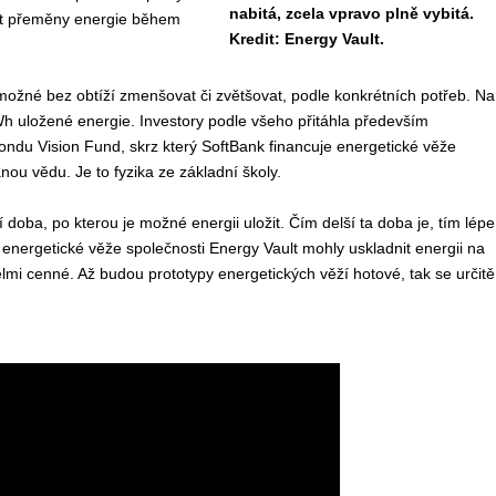
nabitá, zcela vpravo plně vybitá.
ost přeměny energie během
Kredit: Energy Vault.
e možné bez obtíží zmenšovat či zvětšovat, podle konkrétních potřeb. Na
h uložené energie. Investory podle všeho přitáhla především
ondu Vision Fund, skrz který SoftBank financuje energetické věže
nou vědu. Je to fyzika ze základní školy.
doba, po kterou je možné energii uložit. Čím delší ta doba je, tím lépe
nergetické věže společnosti Energy Vault mohly uskladnit energii na
elmi cenné. Až budou prototypy energetických věží hotové, tak se určitě