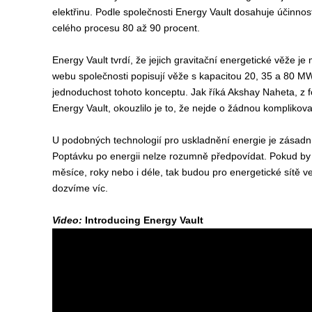
elektřinu. Podle společnosti Energy Vault dosahuje účinn
celého procesu 80 až 90 procent.
Energy Vault tvrdí, že jejich gravitační energetické věže j
webu společnosti popisují věže s kapacitou 20, 35 a 80 MW
jednoduchost tohoto konceptu. Jak říká Akshay Naheta, z f
Energy Vault, okouzlilo je to, že nejde o žádnou komplikova
U podobných technologií pro uskladnění energie je zásadní 
Poptávku po energii nelze rozumně předpovídat. Pokud by e
měsíce, roky nebo i déle, tak budou pro energetické sítě v
dozvíme víc.
Video:
Introducing Energy Vault