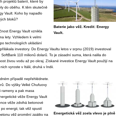
 projektů baterií, které by
ěly do oběhu. K těm skutečně
gy Vault. Koho by napadlo
vých bloků?
Baterie jako věž. Kredit: Energy
nost Energy Vault vznikla
Vault.
ma lety. Vzhledem k velmi
po technologiích ukládání
 přilákala investory. Do Energy Vaultu letos v srpnu (2019) investoval
 SoftBank 110 milionů dolarů. To je zásadní suma, která nalila do
st živou vodu až po okraj. Získané investice Energy Vault použijí na
ch vyroste v Itálii, druhá v Indii.
 žádném případě nepřehlédnete.
trů. Do výšky Velké Chufuovy
esti rameny a pak masa
energetické věže Energy Vault
gence věže zdvihá betonové
po energii, tak věž spustí
Energetická věž zcela vlevo je plně
 betonu věž promění zpátky na