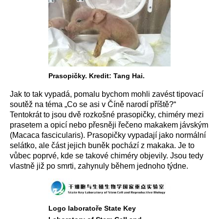
Prasopičky. Kredit: Tang Hai.
Jak to tak vypadá, pomalu bychom mohli zavést tipovací
soutěž na téma „Co se asi v Číně narodí příště?“
Tentokrát to jsou dvě rozkošné prasopičky, chiméry mezi
prasetem a opicí nebo přesněji řečeno makakem jávským
(Macaca fascicularis). Prasopičky vypadají jako normální
selátko, ale část jejich buněk pochází z makaka. Je to
vůbec poprvé, kde se takové chiméry objevily. Jsou tedy
vlastně již po smrti, zahynuly během jednoho týdne.
Logo laboratoře State Key