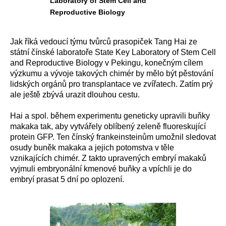
Laboratory of Stem Cell and
Reproductive Biology
Jak říká vedoucí týmu tvůrců prasopiček Tang Hai ze
státní čínské laboratoře State Key Laboratory of Stem Cell
and Reproductive Biology v Pekingu, konečným cílem
výzkumu a vývoje takových chimér by mělo být pěstování
lidských orgánů pro transplantace ve zvířatech. Zatím prý
ale ještě zbývá urazit dlouhou cestu.
Hai a spol. během experimentu geneticky upravili buňky
makaka tak, aby vytvářely oblíbený zeleně fluoreskující
protein GFP. Ten čínský frankeinsteinům umožnil sledovat
osudy buněk makaka a jejich potomstva v těle
vznikajících chimér. Z takto upravených embryí makaků
vyjmuli embryonální kmenové buňky a vpíchli je do
embryí prasat 5 dní po oplození.