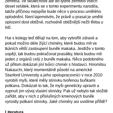
zemřela. Ve skutečnosti ale do týdne zemřelo všech
deset selátek, která se v tomto experimentu narodila,
takže příčinou nejspíše bude něco v procesu umělého
oplodnění. Není tajemstvím, že právě u prasat je umělé
oplození dost obtížné, rozhodně obtížnější nežli třeba u
lidí.
Hai s kolegy teď dělají na tom, aby vytvořili zdravé a
pokud možno déle žijící chiméry, které budou mít ve
tkáních větší zastoupení buněk makaka. Jestliže v tomto
uspějí, tak budou pokračovat prasátky, která budou mít
jeden z orgánů celý z buněk makaka. Něco podobného
už přitom dokázali jiní tvůrci chimér s hlodavci. Hiromitsu
Nakauchi, který momentálně působí na americké
Stanford University a jeho spolupracovníci v roce 2010
vyrobili myši, které měly slinivku tvořenou buňkami
potkana. Dokázali to tak, že myši geneticky upravili a
vypnuli jim vývoj vlastní slinivky. Pak už nebylo tak složité
zařídit, aby v nich z příslušných kmenových buněk
vyrostly potkaní slinivky. Jaké chiméry asi uvidíme příště?
Literatura