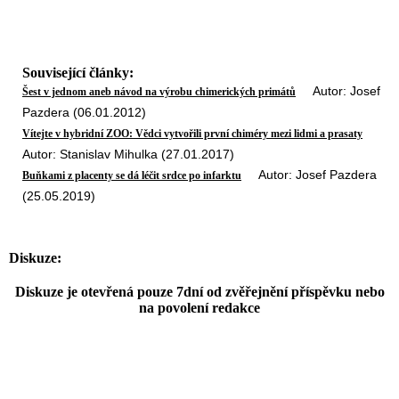
Související články:
Autor: Josef
Šest v jednom aneb návod na výrobu chimerických primátů
Pazdera (06.01.2012)
Vítejte v hybridní ZOO: Vědci vytvořili první chiméry mezi lidmi a prasaty
Autor: Stanislav Mihulka (27.01.2017)
Autor: Josef Pazdera
Buňkami z placenty se dá léčit srdce po infarktu
(25.05.2019)
Diskuze:
Diskuze je otevřená pouze 7dní od zvěřejnění příspěvku nebo
na povolení redakce