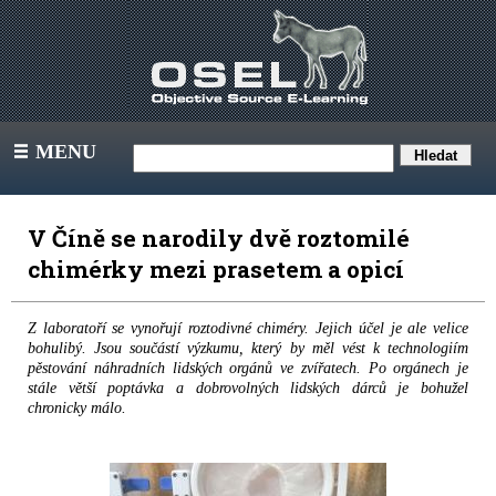
MENU
III
V Číně se narodily dvě roztomilé
chimérky mezi prasetem a opicí
Z laboratoří se vynořují roztodivné chiméry. Jejich účel je ale velice
bohulibý. Jsou součástí výzkumu, který by měl vést k technologiím
pěstování náhradních lidských orgánů ve zvířatech. Po orgánech je
stále větší poptávka a dobrovolných lidských dárců je bohužel
chronicky málo.