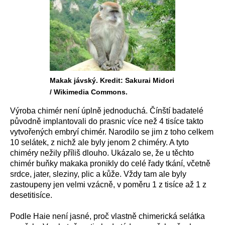
Makak jávský. Kredit: Sakurai Midori
/ Wikimedia Commons.
Výroba chimér není úplně jednoduchá. Čínští badatelé
původně implantovali do prasnic více než 4 tisíce takto
vytvořených embryí chimér. Narodilo se jim z toho celkem
10 selátek, z nichž ale byly jenom 2 chiméry. A tyto
chiméry nežily příliš dlouho. Ukázalo se, že u těchto
chimér buňky makaka pronikly do celé řady tkání, včetně
srdce, jater, sleziny, plic a kůže. Vždy tam ale byly
zastoupeny jen velmi vzácně, v poměru 1 z tisíce až 1 z
desetitisíce.
Podle Haie není jasné, proč vlastně chimerická selátka