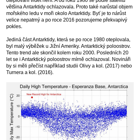
oteplování vidět není. A od roku 1980 se podle satelitů
v
ětšina Antarktidy ochlazovala. Proto také narůstal objem
mořského ledu v moři okolo Antarktidy. Byť je to nárůst
velice nepatrný a po roce 2016 pozorujeme překvapivý
pokles.
Jediná část Antarktidy, která se po roce 1980 oteplovala,
byl malý výběžek u Jižní Ameriky. Antarktický poloostrov.
Tento trend ale skončil kolem roku 2000. Posledních 20
let se i Antarktický poloostrov mírně ochlazoval. Novináři
by si měli přečíst například studii Olivy a kol. (2017) nebo
Turnera a kol. (2016).