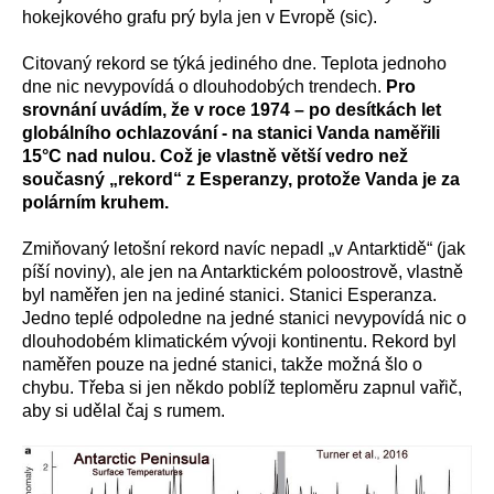
hokejkového grafu prý byla jen v Evropě (sic).
Citovaný rekord se týká jediného dne. Teplota jednoho
dne nic nevypovídá o dlouhodobých trendech.
Pro
srovnání uvádím, že v roce 1974 – po desítkách let
globálního ochlazování - na stanici Vanda naměřili
15°C nad nulou. Což je vlastně větší vedro než
současný „rekord“ z Esperanzy, protože Vanda je za
polárním kruhem.
Zmiňovaný letošní rekord navíc nepadl „v Antarktidě“ (jak
píší noviny), ale jen na Antarktickém poloostrově, vlastně
byl naměřen jen na jediné stanici. Stanici Esperanza.
Jedno teplé odpoledne na jedné stanici nevypovídá nic o
dlouhodobém klimatickém vývoji kontinentu. Rekord byl
naměřen pouze na jedné stanici, takže možná šlo o
chybu. Třeba si jen někdo poblíž teploměru zapnul vařič,
aby si udělal čaj s rumem.