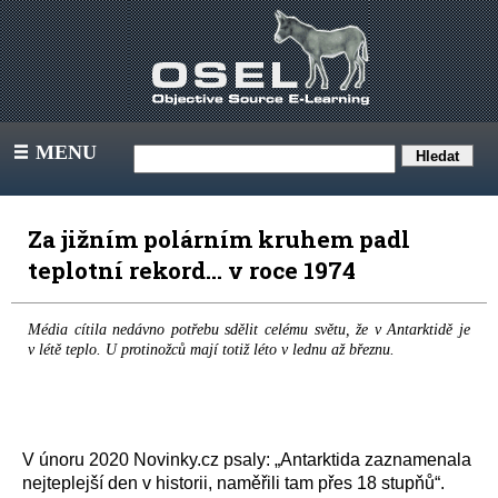
MENU
III
Za jižním polárním kruhem padl
teplotní rekord... v roce 1974
Média cítila nedávno potřebu sdělit celému světu, že v Antarktidě je
v létě teplo. U protinožců mají totiž léto v lednu až březnu.
V únoru 2020 Novinky.cz psaly: „
Antarktida zaznamenala
nejteplejší den v historii, naměřili tam přes 18 stupňů“.