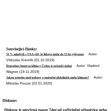
Související články:
Autor:
51 % mladých v USA věří, že lidstvo může do 15 let vyhynout
Vítězslav Kremlík (01.10.2019)
Autor: Vladimír
Degradace hnutí za klima v Česku je nejspíše úplná
Wagner (19.11.2019)
Autor:
Jakou prioritu mají pokusy o zmírnění globálních změn klimatu?
Miloslav Pouzar (02.01.2020)
Diskuze:
Diskuze je otevřená pouze 7dní od zvěřejnění příspěvku nebo