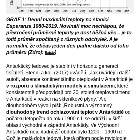
GRAF 1: Denní maximální teploty na stanici
Esperanza 1980-2019. Novináři moc nechápou, že
překročení průměrné teploty je dost běžná věc – je to
totiž průměr spočítaný z různých odchylek. A je
normální, že občas jeden den padne daleko od toho
průměru (Zdroj:
)
Rohde
Antarktický ledovec je stabilní v horizontu generací i
tisíciletí. Stenni a kol. (2017) uvádějí. „Jak uvádějí i další
autoři, absence kontinentálního oteplování v Antarktidě je
v rozporu s klimatickými modely a simulacemi
, které
konsistentně předpovídají pro 20. století oteplovací trend
v Antarktidě v reakci na skleníkové plyny.“ A o
dlouhodobém vývoji píší: „Robustní a významný
dlouhodobý trend ochlazování teplot v Antarktidě
od
počátku letopočtu do roku 1900 n.l. se odráží i v širší
oblasti východní a západní Antarktidy. Ve Východní
Antarktidě nejchladnější období bylo 1200 – 1900 n.l.“
Což je malá doba ledová, která přitom podle mytologie