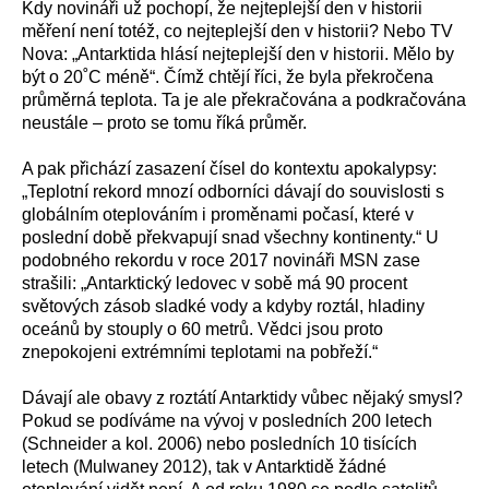
Kdy novináři už pochopí, že
nejteplejší den v historii
měření není totéž, co nejteplejší den v historii? Nebo
TV
Nova: „Antarktida hlásí nejteplejší den v historii. Mělo by
být o 20˚C méně“. Čímž chtějí říci, že byla překročena
průměrná teplota. Ta je ale překračována a podkračována
neustále – proto se tomu říká průměr.
A pak přichází zasazení čísel do kontextu apokalypsy:
„
Teplotní rekord mnozí odborníci dávají do souvislosti s
globálním oteplováním i proměnami počasí, které v
poslední době překvapují snad všechny kontinenty.“ U
podobného rekordu v roce 2017 novináři MSN zase
strašili:
„Antarktický ledovec v sobě má 90 procent
světových zásob sladké vody a kdyby roztál, hladiny
oceánů by stouply o 60 metrů. Vědci jsou proto
znepokojeni extrémními teplotami na pobřeží.“
Dávají ale obavy z roztátí Antarktidy vůbec nějaký smysl?
Pokud se podíváme na vývoj v posledních 200 letech
(Schneider a kol. 2006) nebo posledních 10 tisících
letech (Mulwaney 2012), tak v Antarktidě žádné