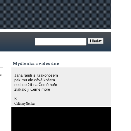
Myšlenka a video dne
e.
Jana randí s Krakonošem
pak mu ale dává košem
nechce žít na Černé hoře
zlákalo ji Černé moře
K.....
Celá myšlenka