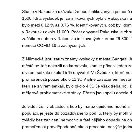
Studie v Rakousku ukázala, že podíl infikovaných je méně
1500 lidí a výsledek je, že infikovaných bylo v Rakousku
bylo mezi 0,12 % až 0,76 %. Identifikovaných, což byli do
v Rakousku okolo 11 000. Počet obyvatel Rakouska je zhrub
začátkem dubna v Rakousku infikovaných zhruba 29 300. Ted
nemocí COFID-19 a zachycených.
Z Německá jsou zatím známy výsledky z města Gangelt. Je
městě se lidé nakazili na karnevalu, kam je přinesl jeden
s virem setkalo okolo 15 % obyvatel. Ve Švédsku, které ne
promořenosti pouze okolo 11 %. V silně zasaženém městě Los
kteří se s virem setkali, bylo okolo 4 %. Je však třeba říc
měly své problematické stránky. Přesto jsou spolu docela 
Je vidět, že i v oblastech, kde byl náraz epidemie hodně s
populaci, je ještě do požadovaného podílu, který by mohl vé
zvládly bez zahlcení nemocnic a fatálnějšího dopadu na oh
promořenost pravděpodobně okolo procenta, nejvýše jedno