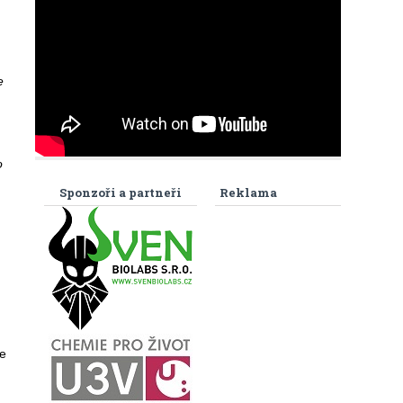
e
o
Sponzoři a partneři
Reklama
se