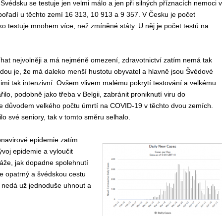
 Švédsku se testuje jen velmi málo a jen při silných příznacích nemoci 
 pořadí u těchto zemí 16 313, 10 913 a 9 357. V Česku je počet
ko testuje mnohem více, než zmíněné státy. U něj je počet testů na
bíhat nejvolněji a má nejméně omezení, zdravotnictví zatím nemá tak
hodou je, že má daleko menší hustotu obyvatel a hlavně jsou Švédové
 nimi tak intenzivní. Ovšem vlivem malému pokrytí testování a velkému
o, podobně jako třeba v Belgii, zabránit proniknutí viru do
o je důvodem velkého počtu úmrtí na COVID-19 v těchto dvou zemích.
o své seniory, tak v tomto směru selhalo.
ronavirové epidemie zatím
voj epidemie a vyloučit
káže, jak dopadne spolehnutí
ce opatrný a švédskou cestu
ní nedá už jednoduše uhnout a