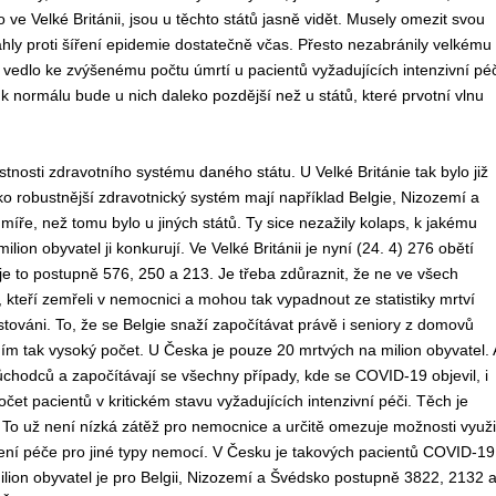
e Velké Británii, jsou u těchto států jasně vidět. Musely omezit svou
sáhly proti šíření epidemie dostatečně včas. Přesto nezabránily velkému
 vedlo ke zvýšenému počtu úmrtí u pacientů vyžadujících intenzivní péč
 normálu bude u nich daleko pozdější než u států, které prvotní vlnu
tnosti zdravotního systému daného státu. U Velké Británie tak bylo již
o robustnější zdravotnický systém mají například Belgie, Nizozemí a
míře, než tomu bylo u jiných států. Ty sice nezažily kolaps, k jakému
lion obyvatel ji konkurují. Ve Velké Británii je nyní (24. 4) 276 obětí
je to postupně 576, 250 a 213. Je třeba zdůraznit, že ne ve všech
, kteří zemřeli v nemocnici a mohou tak vypadnout ze statistiky mrtví
továni. To, že se Belgie snaží započítávat právě i seniory z domovů
ním tak vysoký počet. U Česka je pouze 20 mrtvých na milion obyvatel. 
ůchodců a započítávají se všechny případy, kde se COVID-19 objevil, i
čet pacientů v kritickém stavu vyžadujících intenzivní péči. Těch je
To už není nízká zátěž pro nemocnice a určitě omezuje možnosti využi
ršení péče pro jiné typy nemocí. V Česku je takových pacientů COVID-19
lion obyvatel je pro Belgii, Nizozemí a Švédsko postupně 3822, 2132 