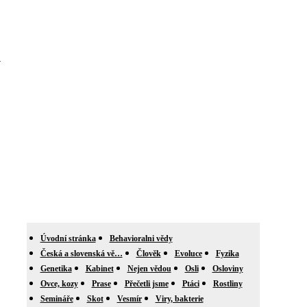
a
Úvodní stránka
Behavioralni vědy
Česká a slovenská vě…
Člověk
Evoluce
Fyzika
Genetika
Kabinet
Nejen vědou
Osli
Osloviny
Ovce, kozy
Prase
Přečetli jsme
Ptáci
Rostliny
Semináře
Skot
Vesmír
Viry, bakterie