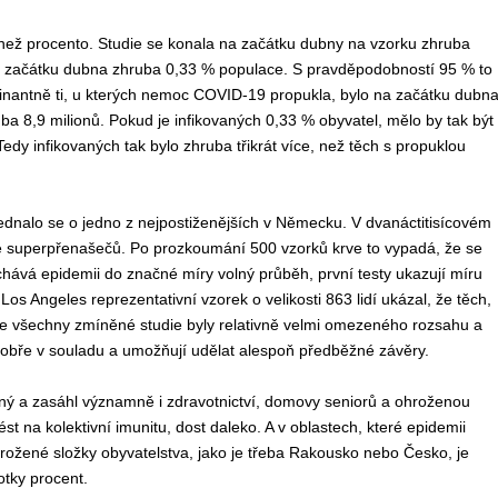
 než procento. Studie se konala na začátku dubny na vzorku zhruba
 na začátku dubna zhruba 0,33 % populace. S pravděpodobností 95 % to
minantně ti, u kterých nemoc COVID-19 propukla, bylo na začátku dubn
a 8,9 milionů. Pokud je infikovaných 0,33 % obyvatel, mělo by tak být
y infikovaných tak bylo zhruba třikrát více, než těch s propuklou
dnalo se o jedno z nejpostiženějších v Německu. V dvanáctitisícovém
 ze superpřenašečů. Po prozkoumání 500 vzorků krve to vypadá, že se
chává epidemii do značné míry volný průběh, první testy ukazují míru
 Angeles reprezentativní vzorek o velikosti 863 lidí ukázal, že těch,
i, že všechny zmíněné studie byly relativně velmi omezeného rozsahu a
dobře v souladu a umožňují udělat alespoň předběžné závěry.
ilný a zasáhl významně i zdravotnictví, domovy seniorů a ohroženou
st na kolektivní imunitu, dost daleko. A v oblastech, které epidemii
rožené složky obyvatelstva, jako je třeba Rakousko nebo Česko, je
tky procent.