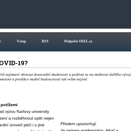
e
Vstup
RSS
Podpořte OSEL.cz
COVID-19?
itě zajímavé shrnout dosavadní zkušenosti a podívat se na možnosti dalšího vývoj
e omezené a predikce možné budoucnosti tak velmi nejisté.
 potížemi
ad výzvu Karlovy university
zení a rozběhnout opět nejen
Předem upozorňuji,
rdní úroveň péči i o jiné
že nejsem epidemiolog, lékař a