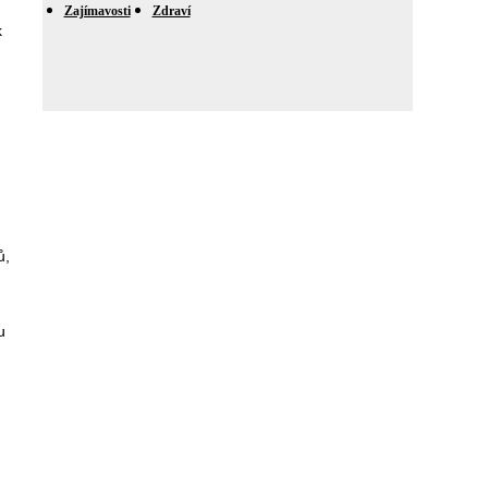
Zajímavosti
Zdraví
k
ů,
u