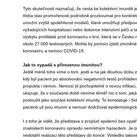
Tyto skutečnosti naznačují, že cesta ke kolektivní imunitě 
třeba stav promořenosti podrobně prozkoumat pro konkrétní
umožní zvýšit spolehlivost modelů, které umožňují předpov
vyžadujících hospitalizaci nebo dokonce intenzivní péči a 
výskytu protilátek proti koronaviru v krvi, která se v Česk
okolo 27 000 testovaných. Mohla by pomoci zjistit zmíněné 
koronaviru a nemoci COVID-19.
Jak to vypadá s přirozenou imunitou?
Ještě méně toho víme o tom, jestli a na jak dlouhou dobu z
kdy byl pacient po absolvování negativních testů prohlášen 
propukla i nemoc. Nemusí jít pochopitelně o novou infika
ukazuje, že v současné době nevíme téměř nic o tom, jaká čá
posloužit jako součást kolektivní imunity. To konstatuje i 
pacienti už jsou imunní a nemusí dodržovat epidemiologick
I z toho je vidět, že představa o proplutí epidemií bez opat
znalostech koronaviru opravdu nemístným hazardem. Je také
nedotáhl realizaci této představy do konce. Výsledky takové