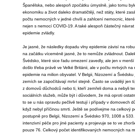
Španělska, nebo alespoň zpočátku úmyslně, jako tomu bylo v
ekonomiku a život daleko dramatičtěji, než státy, které za
počtu nemocných v jedné chvíli a zahlcení nemocnic, které
nejen s nemocí COVID-19. A také alespoň částečný návrat k
epidemie zvládly.
Je jasné, že následky dopadu vlny epidemie závisí na robus
na začátku víceméně jasné, že to nemůže zvládnout. Dalek
Švédsko, které sice řadu omezení zavedly, ale jen v menší 
došlo třeba právě ve Velké Británii, ale v počtu mrtvých na mi
epidemie na milion obyvatel. V Belgii, Nizozemí a Švédsku 
zemích se započítávají mrtví stejně. Často se uvádějí jen ti
z domovů důchodců nebo ti, kteří zemřeli doma a nebyli tes
sociálních služeb, může být i důvodem, že má oproti ostat
to se u nás opravdu pečlivě testují i případy v domovech d
když nebyl příčinou smrti. Ještě se podívejme na celkový po
postupně pro Belgii, Nizozemí a Švédsko 970, 1008 a 533. 
intenzivní péče pro jiné pacienty a projevuje se to ve zho
pouze 76. Celkový počet identifikovaných nemocných na mi