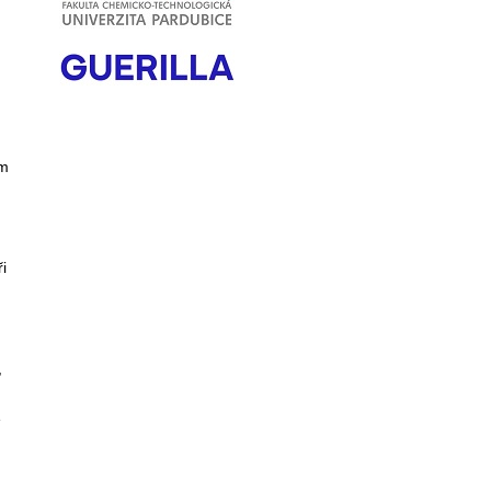
om
i
,
e