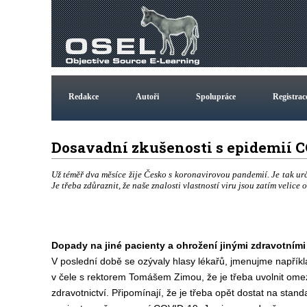
Redakce
Autoři
Spolupráce
Registrac
Dosavadní zkušenosti s epidemií 
Už téměř dva měsíce žije Česko s koronavirovou pandemií. Je tak urč
Je třeba zdůraznit, že naše znalosti vlastností viru jsou zatím velic
Dopady na jiné pacienty a ohrožení jinými zdravotními
V poslední době se ozývaly hlasy lékařů, jmenujme napříkl
v čele s rektorem Tomášem Zimou, že je třeba uvolnit ome
zdravotnictví. Připomínají, že je třeba opět dostat na standa