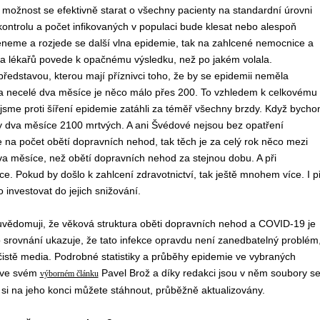
možnost se efektivně starat o všechny pacienty na standardní úrovni
 kontrolu a počet infikovaných v populaci bude klesat nebo alespoň
eneme a rozjede se další vlna epidemie, tak na zahlcené nemocnice a
zva lékařů povede k opačnému výsledku, než po jakém volala.
představou, kterou mají příznivci toho, že by se epidemii neměla
za necelé dva měsíce je něco málo přes 200. To vzhledem k celkovému
jsme proti šíření epidemie zatáhli za téměř všechny brzdy. Když bych
ty dva měsíce 2100 mrtvých. A ani Švédové nejsou bez opatření
počet obětí dopravních nehod, tak těch je za celý rok něco mezi
va měsíce, než obětí dopravních nehod za stejnou dobu. A při
e. Pokud by došlo k zahlcení zdravotnictví, tak ještě mnohem více. I př
 investovat do jejich snižování.
uvědomuji, že věková struktura oběti dopravních nehod a COVID-19 je
oto srovnání ukazuje, že tato infekce opravdu není zanedbatelný problém
 čistě media. Podrobné statistiky a průběhy epidemie ve vybraných
l ve svém
Pavel Brož a díky redakci jsou v něm soubory s
výborném článku
ré si na jeho konci můžete stáhnout, průběžně aktualizovány.