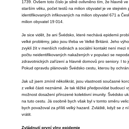
1739. Ovšem toto číslo je silně ovlivněno tím, že hlavně ve
starším věku, počet testů na milion obyvatel je ve stejném
identifikovaných infikovaných na milion obyvatel 671 a Čes
milion obyvatel 19 014.
Je sice vidět, že ani Švédsko, které nechává epidemii pro
velké problémy, jako jsou třeba ve Velké Británii. Jeho vý
zvyklí žít v menších rodinách a sociální kontakt není mezi
počtu neidentifikovaných nakažených v populaci se nepodařil
zdravotnických zařízení a hlavně domovů pro seniory. I t
Pokud opravdu plánovalo Švédsko cestu, kterou by ochránil
Jak už jsem zmínil několikrát, jsou vlastnosti současné ko
z velké části neznámé. Je tak těžké předpovídat budoucí vý
možnost dosažení přirozené kolektivní imunity. Švédsko u
na tuto cestu. Já osobně bych však byl v tomto směru veli
bych považoval za příliš velký hazard. Zvláště, když se z 
vrátit.
Zvládnutí první vlny epidemie