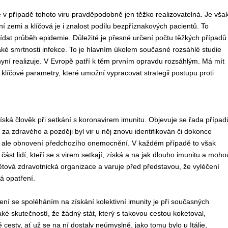
je v případě tohoto viru pravděpodobně jen těžko realizovatelná. Je vša
 zemi a klíčová je i znalost podílu bezpříznakových pacientů. To
ídat průběh epidemie. Důležité je přesné určení počtu těžkých případů
také smrtnosti infekce. To je hlavním úkolem současné rozsáhlé studie
u nyní realizuje. V Evropě patří k těm prvním opravdu rozsáhlým. Má mít
klíčové parametry, které umožní vypracovat strategii postupu proti
íská člověk při setkání s koronavirem imunitu. Objevuje se řada případ
za zdravého a později byl vir u něj znovu identifikován či dokonce
ci, ale obnovení předchozího onemocnění. V každém případě to však
st lidí, kteří se s virem setkají, získá a na jak dlouho imunitu a moho
Světová zdravotnická organizace a varuje před představou, že vyléčení
á opatření.
ření se spoléháním na získání kolektivní imunity je při současných
 skutečností, že žádný stát, který s takovou cestou koketoval,
 cesty, ať už se na ní dostaly neúmyslně, jako tomu bylo u Itálie,