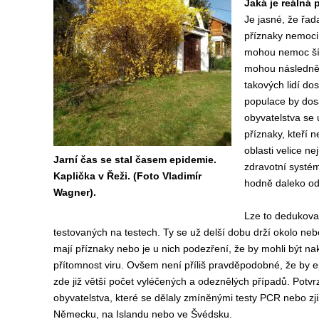
Jaká je reálná
Je jasné, že řa
příznaky nemoci 
mohou nemoc šíři
mohou následně p
takových lidí do
populace by dosá
obyvatelstva se 
příznaky, kteří n
oblasti velice ne
Jarní čas se stal časem epidemie.
zdravotní systém
Kaplička v Řeži. (Foto Vladimír
hodně daleko od 
Wagner).
Lze to dedukovat
testovaných na testech. Ty se už delší dobu drží okolo nebo 
mají příznaky nebo je u nich podezření, že by mohli být naka
přítomnost viru. Ovšem není příliš pravděpodobné, že by
zde již větší počet vyléčených a odeznělých případů. Potvr
obyvatelstva, které se dělaly zmíněnými testy PCR nebo zji
Německu, na Islandu nebo ve Švédsku.