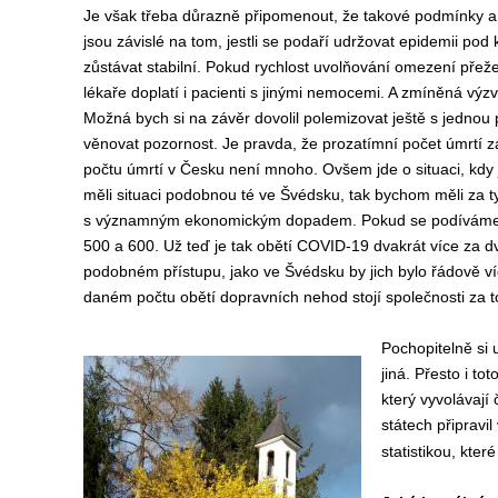
Je však třeba důrazně připomenout, že takové podmínky a 
jsou závislé na tom, jestli se podaří udržovat epidemii pod
zůstávat stabilní. Pokud rychlost uvolňování omezení přež
lékaře doplatí i pacienti s jinými nemocemi. A zmíněná vý
Možná bych si na závěr dovolil polemizovat ještě s jednou 
věnovat pozornost. Je pravda, že prozatímní počet úmrtí 
počtu úmrtí v Česku není mnoho. Ovšem jde o situaci, kdy 
měli situaci podobnou té ve Švédsku, tak bychom měli za 
s významným ekonomickým dopadem. Pokud se podíváme na 
500 a 600. Už teď je tak obětí COVID-19 dvakrát více za d
podobném přístupu, jako ve Švédsku by jich bylo řádově víc
daném počtu obětí dopravních nehod stojí společnosti za to
Pochopitelně si 
jiná. Přesto i t
který vyvolávají
státech připravi
statistikou, kte