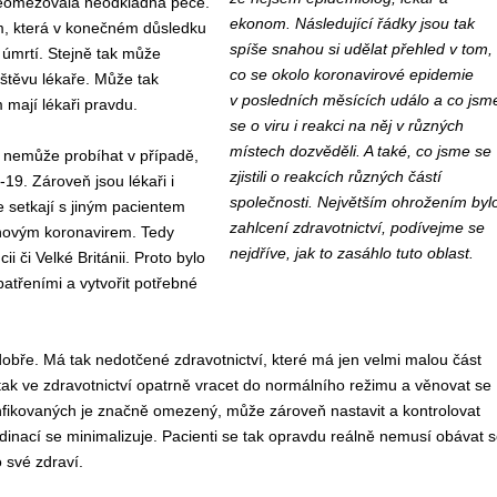
neomezovala neodkladná péče.
ekonom. Následující řádky jsou tak
m, která v konečném důsledku
spíše snahou si udělat přehled v tom,
 úmrtí. Stejně tak může
co se okolo koronavirové epidemie
štěvu lékaře. Může tak
v posledních měsících událo a co jsm
mají lékaři pravdu.
se o viru i reakci na něj v různých
místech dozvěděli. A také, co jsme se
 nemůže probíhat v případě,
zjistili o reakcích různých částí
19. Zároveň jsou lékaři i
společnosti. Největším ohrožením byl
 setkají s jiným pacientem
zahlcení zdravotnictví, podívejme se
 novým koronavirem. Tedy
nejdříve, jak to zasáhlo tuto oblast.
cii či Velké Británii. Proto bylo
patřeními a vytvořit potřebné
obře. Má tak nedotčené zdravotnictví, které má jen velmi malou část
ak ve zdravotnictví opatrně vracet do normálního režimu a věnovat se
nfikovaných je značně omezený, může zároveň nastavit a kontrolovat
dinací se minimalizuje. Pacienti se tak opravdu reálně nemusí obávat 
 své zdraví.