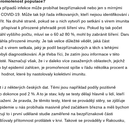
 promořenost populace?
da případů infekce může probíhat bezpříznakově nebo jen s mírnými
COVID-19. Může tak být řada infikovaných, kteří nejsou identifikování 
t. Na druhé straně, pokud se u nich vytvoří po setkání s virem imunita
řispívat k přirozené přehradě proti šíření viru. Pokud by tak počet
sáhl vyššího počtu, mluví se o 60 až 80 %, mohl by zabránit šíření. Dan
hla přirozené imunity. Je tak velice důležité vědět, jaká část
už s virem setkala, jaký je podíl bezpříznakových a těch s lehkými
ebyli diagnostikováni. A je třeba říci, že zatím jsou informace v této
jisté. Naznačují však, že i v daleko více zasažených oblastech, jejichž
 byl epidemií zahlcen, je promořenost spíše v řádu několika procent a
hodnot, které by nastolovaly kolektivní imunitu.
 i z některých českých dat. Těmi jsou například podíly pozitivně
dokonce pod 2 %. A to je stav, kdy se testy dělají hlavně u lidí, kteří
ženi. Je pravda, že těmito testy, které se provádějí stěry, se zjišťuje
 epidemie u nás probíhala masivně před začátkem března a měli bycho
zují to i první udělané studie zaměřené na bezpříznakové části
šťovaly přítomnost protilátek v krvi. Takové se prováděly v Rakousku,