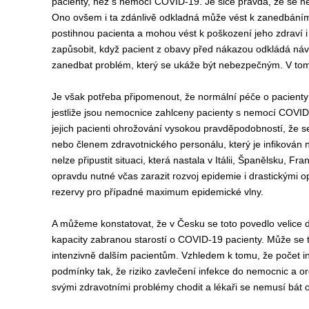
pacienty, než s nemocí COVID-19. Je sice pravda, že se 
Ono ovšem i ta zdánlivě odkladná může vést k zanedbání
postihnou pacienta a mohou vést k poškození jeho zdraví i
zapůsobit, když pacient z obavy před nákazou odkládá náv
zanedbat problém, který se ukáže být nebezpečným. V tom 
Je však potřeba připomenout, že normální péče o pacienty
jestliže jsou nemocnice zahlceny pacienty s nemocí COVID-
jejich pacienti ohrožování vysokou pravděpodobností, že se
nebo členem zdravotnického personálu, který je infikován
nelze připustit situaci, která nastala v Itálii, Španělsku, Fran
opravdu nutné včas zarazit rozvoj epidemie i drastickými o
rezervy pro případné maximum epidemické vlny.
A můžeme konstatovat, že v Česku se toto povedlo velice d
kapacity zabranou starostí o COVID-19 pacienty. Může se t
intenzivně dalším pacientům. Vzhledem k tomu, že počet i
podmínky tak, že riziko zavlečení infekce do nemocnic a or
svými zdravotními problémy chodit a lékaři se nemusí bát o