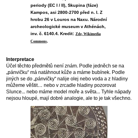
periody (EC I / II), Skupina (fáze)
Kampos, asi 2800-2700 před n. l. Z
hrobu 26 v Louros na Naxu. Národní
archeologické museum v Athénách,
inv. č. 6140.4. Kredit:
Zde, Wikimedia
.
Commons
Interpretace
Účel těchto předmětů není znám. Podle jedněch se na
„pánvičku“ má natáhnout kůže a máme bubínek. Podle
jiných se do „pánvičky“ nalije olej nebo voda a z hladiny
můžeme věštit… nebo v zrcadle hladiny pozorovat
Slunce... nebo máme model moře a světa... Tyhle nápady
nejsou hloupé, mají dobré analogie, ale to je tak všechno.