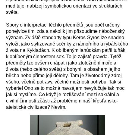
medituje, nabízejí symbolickou orientaci ve strukturách
světa.
Spory o interpretaci těchto předmětů jsou opět určeny
ponejvíce tím, zda a nakolik jim přisoudíme náboženský
význam. Zvláště standarty typu Keros-Syros lze snadno
vyložit jako stylizované scénky z námořního a rybářského
života na Kykladách. K oblíbeným lahůdkám patřil tuňák,
k oblíbeným činnostem sex. To je zajisté pravda. Tytéž
předměty lze ovšem chápat i jako ztotožnění moře a
života (nebo celého světa) s bohyní, s obsahem jejího
břicha nebo přímo její dělohy. Tam je životodárný zdroj
všeho, včetně potravy, včetně možnosti pohybu. Tak si
vyberte! Ono se to možná navzájem nevylučuje tak moc,
jak si myslíme. Co když je rozlišování mezi sakrální a
civilní činností zčásti až problémem naší křesťansko-
ateistické civilizace? Nevím.