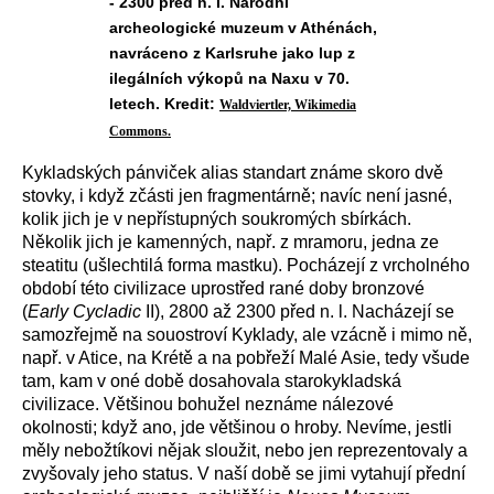
- 2300 před n. l. Národní
archeologické muzeum v Athénách,
navráceno z Karlsruhe jako lup z
ilegálních výkopů na Naxu v 70.
letech. Kredit:
Waldviertler, Wikimedia
Commons.
Kykladských pánviček alias standart známe skoro dvě
stovky, i když zčásti jen fragmentárně; navíc není jasné,
kolik jich je v nepřístupných soukromých sbírkách.
Několik jich je kamenných, např. z mramoru, jedna ze
steatitu (ušlechtilá forma mastku). Pocházejí z vrcholného
období této civilizace uprostřed rané doby bronzové
(
Early Cycladic
II), 2800 až 2300 před n. l. Nacházejí se
samozřejmě na souostroví Kyklady, ale vzácně i mimo ně,
např. v Atice, na Krétě a na pobřeží Malé Asie, tedy všude
tam, kam v oné době dosahovala starokykladská
civilizace. Většinou bohužel neznáme nálezové
okolnosti; když ano, jde většinou o hroby. Nevíme, jestli
měly nebožtíkovi nějak sloužit, nebo jen reprezentovaly a
zvyšovaly jeho status. V naší době se jimi vytahují přední