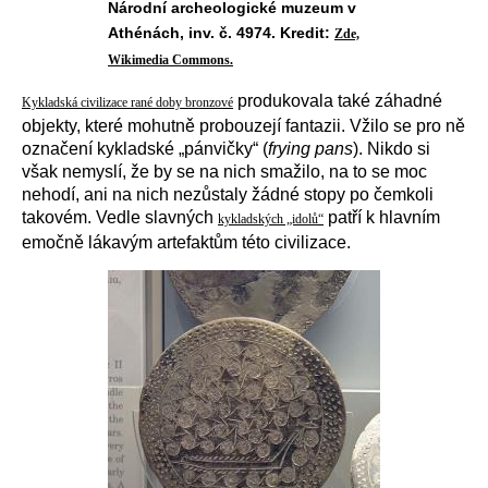
Národní archeologické muzeum v
Athénách, inv. č. 4974. Kredit:
Zde,
Wikimedia Commons.
produkovala také záhadné
Kykladská civilizace rané doby bronzové
objekty, které mohutně probouzejí fantazii. Vžilo se pro ně
označení kykladské „pánvičky“ (
frying pans
). Nikdo si
však nemyslí, že by se na nich smažilo, na to se moc
nehodí, ani na nich nezůstaly žádné stopy po čemkoli
takovém. Vedle slavných
patří k hlavním
kykladských „idolů“
emočně lákavým artefaktům této civilizace.