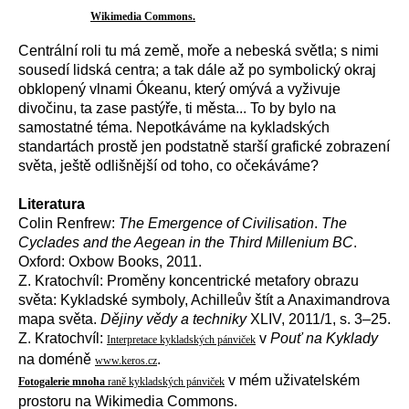
Wikimedia Commons.
Centrální roli tu má země, moře a nebeská světla; s nimi
sousedí lidská centra; a tak dále až po symbolický okraj
obklopený vlnami Ókeanu, který omývá a vyživuje
divočinu, ta zase pastýře, ti města... To by bylo na
samostatné téma. Nepotkáváme na kykladských
standartách prostě jen podstatně starší grafické zobrazení
světa, ještě odlišnější od toho, co očekáváme?
Literatura
Colin Renfrew:
The Emergence of Civilisation
.
The
Cyclades and the Aegean in the Third Millenium BC
.
Oxford: Oxbow Books, 2011.
Z. Kratochvíl: Proměny koncentrické metafory obrazu
světa: Kykladské symboly, Achilleův štít a Anaximandrova
mapa světa.
Dějiny vědy a techniky
XLIV, 2011/1, s. 3–25.
Z. Kratochvíl:
v
Pouť na Kyklady
Interpretace kykladských pánviček
na doméně
.
www.keros.cz
v mém uživatelském
Fotogalerie mnoha
raně kykladských pánviček
prostoru na Wikimedia Commons.