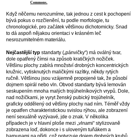
Commons.
Když něčemu nerozumíme, tak jednou z cest k pochopení
bývá pokus o rozčlenění, tu podle morfologie, tu
chronologické, pro začátek většinou dichotomicky. Snad
to dá aspoň nějakou orientaci v krásném leč
nesrozumitelném materiálu.
Nejčastější typ
standarty („pánvičky“) má oválný tvar,
dole opatřený čímsi na způsob kratičkých nožiček.
Většinu plochy zabírá množství drobných koncentrických
kružnic, vytisknutých maličkými razítky, někdy rytých
ručně. Většinou jsou vzájemně propojené tak, že působí
dojmem spirál nebo vln. Obvod standarty bývá lemován
seskupením mnoha malých trojúhelníkových vrypů. Dole,
nad nožičkami, je vyryt ženský pubický trojúhelník,
graficky oddělený od většiny plochy nad ním. Téměř vždy
je opatřen charakteristickou svislou rýhou, ale zobrazení
není sexuálně vyzývavé, jde o znak. V několika
případech je v hlavní ploše mezi „vlnami“ stylizovaně
zobrazena loď, dokonce i s uloveným tuňákem a
harpunami na přídi, což potvrzuje dojem drobných kruhů