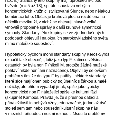
/ EC II.) Standarty této skupiny mají uprostřed n-cípou
hvězdu (n = 5 až 13), spirálu, soustavu velkých
koncentrických kružnic, stylizované Slunce, nebo nějakou
kombinaci toho. Občas je kruhová plocha rozdělena na
několik mezikruží, v nichž se objevují hlavně velké
vlnovitě propojené spirály a další kruhově symetrické
symboly. Standarty této skupiny se ve zjednodušených
podobách objevují i na okrajích starokoykladského světa
mimo mateřské souostroví.
Hypoteticky bychom mohli standarty skupiny Keros-Syros
označit také obecněji, totiž jako typ F, zatímco většina
ostatních by byla non F (nikoli M, protože žádné mužské
pohlaví nikde není ani naznačeno). Objevil by se ovšem
problém s tím, že do typu F by patřily i některé standarty,
které sice mají onen pubický trojúhelník s čárkou a malé
nožičky, ale přitom vypadají jinak, spíše jako typicky
koncentrické non F, náležející spíše ke kulturní fázi
(skupině) Kampos. Pravda je, že s přesnou datací a
přináležitostí to nebývá vždy jednoznačné, jedno až dvě
století sem tam nebo sousední kulturní skupina nás
v mezních případech nesmí rozhodit. (Jsou to problémy