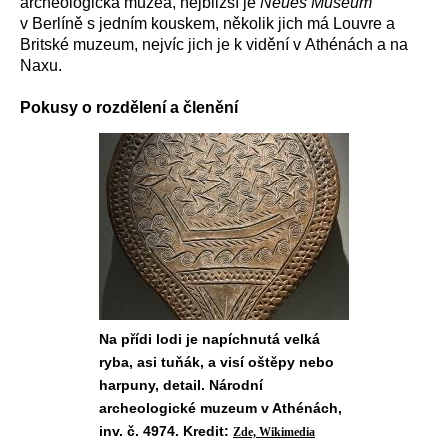
archeologická muzea, nejbližší je
Neues Museum
v Berlíně s jedním kouskem, několik jich má Louvre a
Britské muzeum, nejvíc jich je k vidění v Athénách a na
Naxu.
Pokusy o rozdělení a členění
Na přídi lodi je napíchnutá velká
ryba, asi tuňák, a visí oštěpy nebo
harpuny, detail. Národní
archeologické muzeum v Athénách,
inv. č. 4974. Kredit:
Zde, Wikimedia