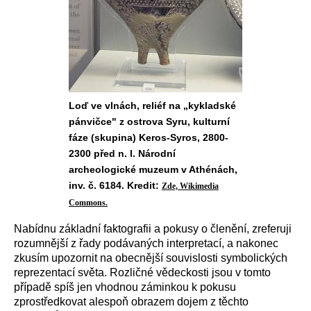
Loď ve vlnách, reliéf na „kykladské
pánvičce" z ostrova Syru, kulturní
fáze (skupina) Keros-Syros, 2800-
2300 před n. l. Národní
archeologické muzeum v Athénách,
inv. č. 6184. Kredit:
Zde, Wikimedia
Commons.
Nabídnu základní faktografii a pokusy o členění, zreferuji
rozumnější z řady podávaných interpretací, a nakonec
zkusím upozornit na obecnější souvislosti symbolických
reprezentací světa. Rozličné vědeckosti jsou v tomto
případě spíš jen vhodnou záminkou k pokusu
zprostředkovat alespoň obrazem dojem z těchto