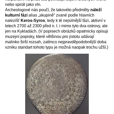
nebo spirál jako vln.
Archeologové nás poučí, že takovéto předměty
náleží
kulturní fázi
alias „skupině“ zvané podle hlavních
nalezišť
Keros-Syros
, tedy k té nejsilnější fázi, aktivní v
letech 2700 až 2300 před n. l. i mimo tyto dva ostrovy, ale
jen na Kykladách. (V popisech obrázků opatrnicky opisuji
muzejní popisky, které většinou pro jistotu udávají
malinko širší rozsah, zatímco nejpravděpodobnější doba
vzniku standart tohoto typu je možná naopak trochu užší.)