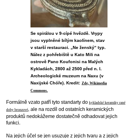
Se spirálou v 9-cípé hvězdě. Vrypy
jsou vyplněné bílým kaolínem, stav
v starší restauraci. „Ne ženský“ typ.
Nález z pohřebiště u Kato Mili na
ostrově Pano Koufonisi na Malých
Kykladách, 2800 až 2500 před n. l.
Archeologické muzeum na Naxu (v
Naxijské Chóře). Kredit:
Zde, Wikimedia
Commons.
Formálně vzato patří tyto standarty do
kykladské keramiky rané
, ale na rozdíl od ostatních keramických
doby bronzové
produktů nedokážeme dostatečně odhadovat jejich
funkci.
Na jejich účel se jen usuzuje z jejich tvaru a z jejich