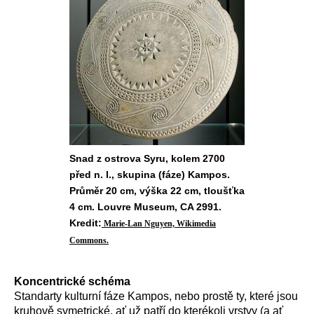
Snad z ostrova Syru, kolem 2700
před n. l., skupina (fáze) Kampos.
Průměr 20 cm, výška 22 cm, tloušťka
4 cm. Louvre Museum, CA 2991.
Kredit:
Marie-Lan Nguyen, Wikimedia
Commons.
Koncentrické schéma
Standarty kulturní fáze Kampos, nebo prostě ty, které jsou
kruhově symetrické, ať už patří do kterékoli vrstvy (a ať