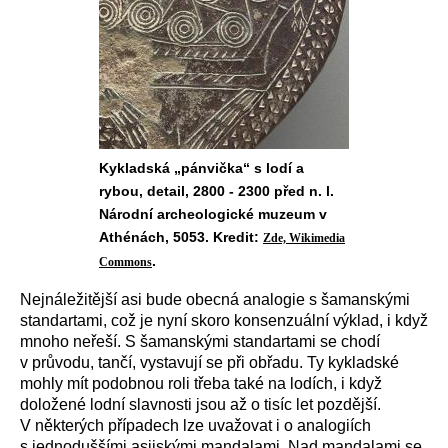
Kykladská „pánvička“ s lodí a
rybou, detail, 2800 - 2300 před n. l.
Národní archeologické muzeum v
Athénách, 5053. Kredit:
Zde, Wikimedia
.
Commons
Nejnáležitější asi bude obecná analogie s šamanskými
standartami, což je nyní skoro konsenzuální výklad, i když
mnoho neřeší. S šamanskými standartami se chodí
v průvodu, tančí, vystavují se při obřadu. Ty kykladské
mohly mít podobnou roli třeba také na lodích, i když
doložené lodní slavnosti jsou až o tisíc let pozdější.
V některých případech lze uvažovat i o analogiích
s jednoduššími asijskými mandalami. Nad mandalami se