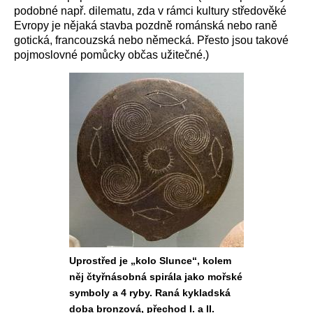
podobné např. dilematu, zda v rámci kultury středověké
Evropy je nějaká stavba pozdně románská nebo raně
gotická, francouzská nebo německá. Přesto jsou takové
pojmoslovné pomůcky občas užitečné.)
Uprostřed je „kolo Slunce“, kolem
něj čtyřnásobná spirála jako mořské
symboly a 4 ryby. Raná kykladská
doba bronzová, přechod I. a II.