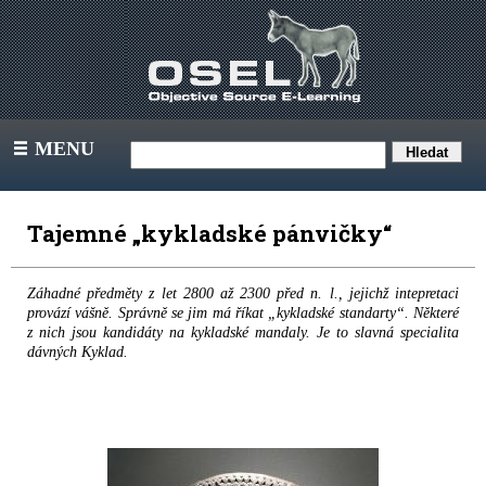
MENU
III
Tajemné „kykladské pánvičky“
Záhadné předměty z let 2800 až 2300 před n. l., jejichž intepretaci
provází vášně. Správně se jim má říkat „kykladské standarty“. Některé
z nich jsou kandidáty na kykladské mandaly. Je to slavná specialita
dávných Kyklad.