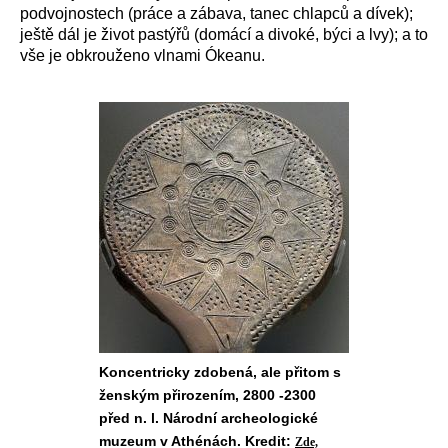
podvojnostech (práce a zábava, tanec chlapců a dívek);
ještě dál je život pastýřů (domácí a divoké, býci a lvy); a to
vše je obkrouženo vlnami Ókeanu.
Koncentricky zdobená, ale přitom s
ženským přirozením, 2800 -2300
před n. l. Národní archeologické
muzeum v Athénách. Kredit:
Zde,