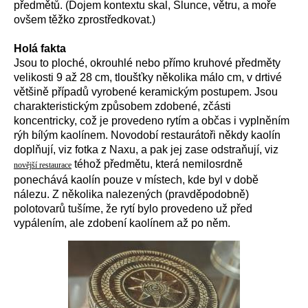
předmětů. (Dojem kontextu skal, Slunce, větru, a moře
ovšem těžko zprostředkovat.)
Holá fakta
Jsou to ploché, okrouhlé nebo přímo kruhové předměty
velikosti 9 až 28 cm, tloušťky několika málo cm, v drtivé
většině případů vyrobené keramickým postupem. Jsou
charakteristickým způsobem zdobené, zčásti
koncentricky, což je provedeno rytím a občas i vyplněním
rýh bílým kaolínem. Novodobí restaurátoři někdy kaolín
doplňují, viz fotka z Naxu, a pak jej zase odstraňují, viz
téhož předmětu, která nemilosrdně
novější restaurace
ponechává kaolín pouze v místech, kde byl v době
nálezu. Z několika nalezených (pravděpodobně)
polotovarů tušíme, že rytí bylo provedeno už před
vypálením, ale zdobení kaolínem až po něm.