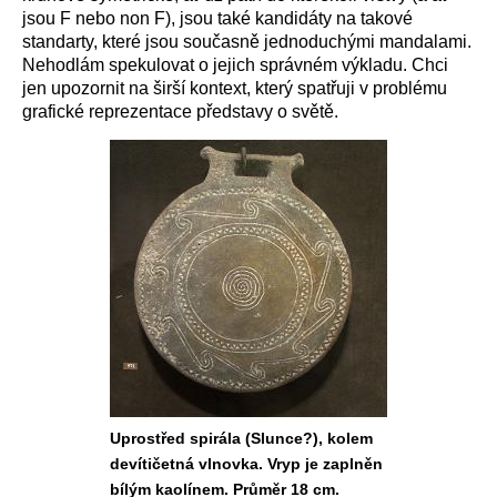
jsou F nebo non F), jsou také kandidáty na takové
standarty, které jsou současně jednoduchými mandalami.
Nehodlám spekulovat o jejich správném výkladu. Chci
jen upozornit na širší kontext, který spatřuji v problému
grafické reprezentace představy o světě.
Uprostřed spirála (Slunce?), kolem
devítičetná vlnovka. Vryp je zaplněn
bílým kaolínem. Průměr 18 cm.