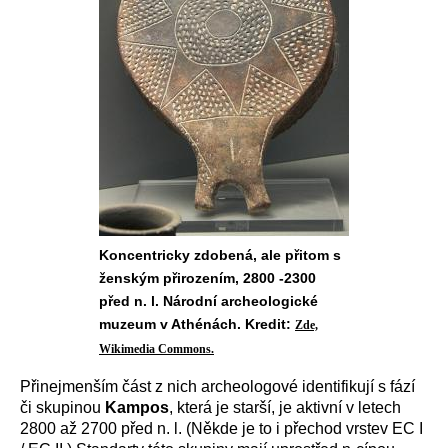
Koncentricky zdobená, ale přitom s
ženským přirozením, 2800 -2300
před n. l. Národní archeologické
muzeum v Athénách. Kredit:
Zde,
Wikimedia Commons.
Přinejmenším část z nich archeologové identifikují s fází
či skupinou
Kampos
, která je starší, je aktivní v letech
2800 až 2700 před n. l. (Někde je to i přechod vrstev EC I