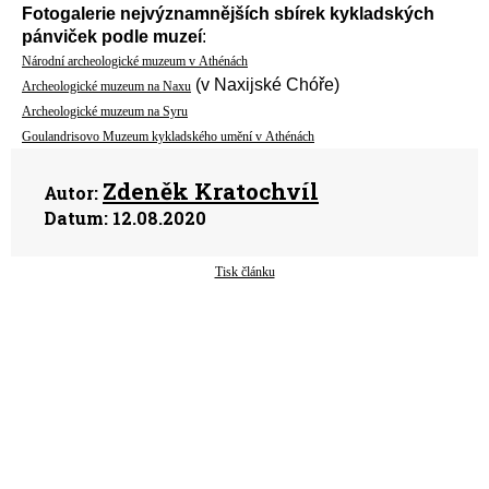
Fotogalerie
nejvýznamnějších sbírek kykladských
pánviček
podle muzeí
:
Národní archeologické muzeum v Athénách
(v Naxijské Chóře)
Archeologické muzeum na Naxu
Archeologické muzeum na Syru
Goulandrisovo Muzeum kykladského umění v Athénách
Zdeněk Kratochvíl
Autor:
Datum:
12.08.2020
Tisk článku