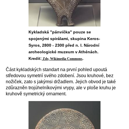
Kykladská "pánvička" pouze se
spojenými spirálami, skupina Keros-
Syros, 2800 - 2300 před n. l. Národní
archeologické muzeum v Athénách.
Kredit:
.
Zde, Wikimedia Commons
Část kykladských standart na první pohled upoutá
středovou symetrií svého zdobení. Jsou kruhové, bez
nožiček, zato s jakýmsi držadlem. Jejich obvod je také
zdůrazněn trojúhelníkovými vrypy, ale v ploše kruhu je
kruhově symetrický ornament.