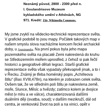
Neznámý původ, 2800 - 2300 před n.
l. Goulandrisovo Muzeum
kykladského umění v Athénách, NG
971. Kredit:
Zde, Wikimedia Commons.
My jsme zvyklí na vědecko-technické reprezentace světa.
V grafické podobě to jsou mapy. Počátek takových map v
našem smyslu slova nacházíme koncem řecké archaické
doby, u
. Na první pokus byla jeho mapa
Anaximandra
pozemského světa na placaté Zemi nakreslená do kruhu
se Středozemním mořem uprostřed, z čehož si pak řečtí
historici a geografové dělali legraci. Starší grafické
reprezentace světa však vypadaly překvapivě jinak, a to i
v Řecku. Známý je třeba homérský popis „Achilleova
štítu“ (
Ílias
XVIII,478n), na kterém je zobrazen celek světa.
Ovšem tak, že ve středním poli štítu je nakreslena země,
moře, Slunce, Měsíc a hvězdy; zatímco kolem je dvojice
měst (v míru a ve válce), charakterizovaná dalšími
duálními ději (svatba, soud); v dalším mezikruží, dál od
centra, je venkovský život na poli a na vinici, opět v