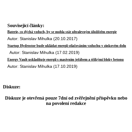
Související články:
Baterie, co dýchá vzduch, by se mohla stát ultralevným úložištěm energie
Autor: Stanislav Mihulka (20.10.2017)
Startup Hydrostor bude ukládat energii stlačováním vzduchu v zinkovém dolu
Autor: Stanislav Mihulka (17.02.2019)
Energy Vault uskladňuje energii s masivním jeřábem a těžkými bloky betonu
Autor: Stanislav Mihulka (17.10.2019)
Diskuze:
Diskuze je otevřená pouze 7dní od zvěřejnění příspěvku nebo
na povolení redakce