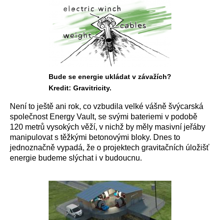
Bude se energie ukládat v závažích?
Kredit: Gravitricity.
Není to ještě ani rok, co vzbudila velké vášně švýcarská
společnost Energy Vault, se svými bateriemi v podobě
120 metrů vysokých věží, v nichž by měly masivní jeřáby
manipulovat s těžkými betonovými bloky. Dnes to
jednoznačně vypadá, že o projektech gravitačních úložišť
energie budeme slýchat i v budoucnu.