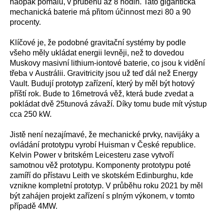
naopak pomalu, v průběhu až 8 hodin. Tato gigantická
mechanická baterie má přitom účinnost mezi 80 a 90
procenty.
Klíčové je, že podobné gravitační systémy by podle
všeho měly ukládat energii levněji, než to dovedou
Muskovy masivní lithium-iontové baterie, co jsou k vidění
třeba v Austrálii. Gravitricity jsou už teď dál než Energy
Vault. Budují prototyp zařízení, který by měl být hotový
příští rok. Bude to 16metrová věž, která bude zvedat a
pokládat dvě 25tunová závaží. Díky tomu bude mít výstup
cca 250 kW.
Jistě není nezajímavé, že mechanické prvky, navijáky a
ovládání prototypu vyrobí Huisman v České republice.
Kelvin Power v britském Leicesteru zase vytvoří
samotnou věž prototypu. Komponenty prototypu poté
zamíří do přístavu Leith ve skotském Edinburghu, kde
vznikne kompletní prototyp. V průběhu roku 2021 by měl
být zahájen projekt zařízení s plným výkonem, v tomto
případě 4MW.