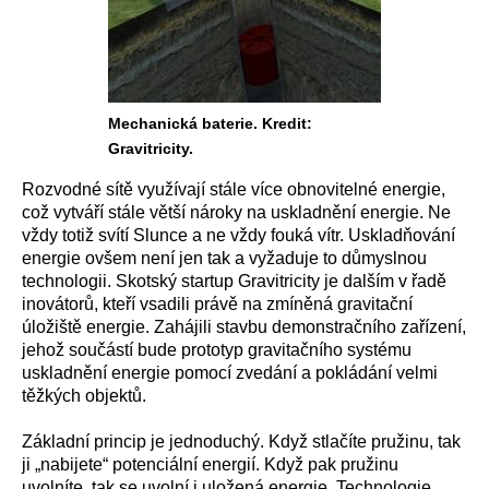
Mechanická baterie. Kredit:
Gravitricity.
Rozvodné sítě využívají stále více obnovitelné energie,
což vytváří stále větší nároky na uskladnění energie. Ne
vždy totiž svítí Slunce a ne vždy fouká vítr. Uskladňování
energie ovšem není jen tak a vyžaduje to důmyslnou
technologii. Skotský startup Gravitricity je dalším v řadě
inovátorů, kteří vsadili právě na zmíněná gravitační
úložiště energie. Zahájili stavbu demonstračního zařízení,
jehož součástí bude prototyp gravitačního systému
uskladnění energie pomocí zvedání a pokládání velmi
těžkých objektů.
Základní princip je jednoduchý. Když stlačíte pružinu, tak
ji „nabijete“ potenciální energií. Když pak pružinu
uvolníte, tak se uvolní i uložená energie. Technologie