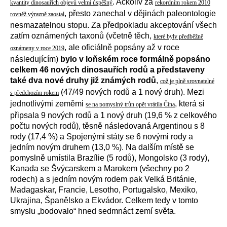
. Ačkoliv za
kvantity dinosauřích objevů velmi úspěšný
rekordním rokem 2010
, přesto zanechal v dějinách paleontologie
rovněž výrazně zaostal
nesmazatelnou stopu. Za předpokladu akceptování všech
zatím oznámených taxonů (včetně těch,
které byly předběžně
, ale oficiálně popsány až v roce
oznámeny v roce 2019
následujícím)
bylo v loňském roce formálně popsáno
celkem 46 nových dinosauřích rodů a představeny
také dva nové druhy již známých rodů
,
což je plně srovnatelné
(47/49 nových rodů a 1 nový druh). Mezi
s předchozím rokem
jednotlivými zeměmi
, která si
se na pomyslný trůn opět vrátila Čína
připsala 9 nových rodů a 1 nový druh (19,6 % z celkového
počtu nových rodů), těsně následovaná Argentinou s 8
rody (17,4 %) a Spojenými státy se 6 novými rody a
jedním novým druhem (13,0 %). Na dalším místě se
pomyslně umístila Brazílie (5 rodů), Mongolsko (3 rody),
Kanada se Švýcarskem a Marokem (všechny po 2
rodech) a s jedním novým rodem pak Velká Británie,
Madagaskar, Francie, Lesotho, Portugalsko, Mexiko,
Ukrajina, Španělsko a Ekvádor. Celkem tedy v tomto
smyslu „bodovalo“ hned sedmnáct zemí světa.