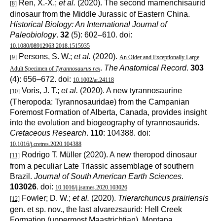
Ren, X.-X.;
et al.
(2020). The second mamenchisaurid
[8]
dinosaur from the Middle Jurassic of Eastern China.
Historical Biology: An International Journal of
Paleobiology
.
32
(5): 602–610. doi:
10.1080/08912963.2018.1515935
Persons, S. W.;
et al.
(2020).
[9]
An Older and Exceptionally Large
.
The Anatomical Record
.
303
Adult Specimen of
Tyrannosaurus rex
(4): 656–672. doi:
10.1002/ar.24118
Voris, J. T.;
et al.
(2020). A new tyrannosaurine
[10]
(Theropoda: Tyrannosauridae) from the Campanian
Foremost Formation of Alberta, Canada, provides insight
into the evolution and biogeography of tyrannosaurids.
Cretaceous Research
.
110
: 104388. doi:
10.1016/j.cretres.2020.104388
Rodrigo T. Müller (2020). A new theropod dinosaur
[11]
from a peculiar Late Triassic assemblage of southern
Brazil.
Journal of South American Earth Sciences
.
103026
. doi:
10.1016/j.jsames.2020.103026
Fowler; D. W.;
et al.
(2020).
Trierarchuncus prairiensis
[12]
gen. et sp. nov., the last alvarezsaurid: Hell Creek
Formation (uppermost Maastrichtian), Montana.