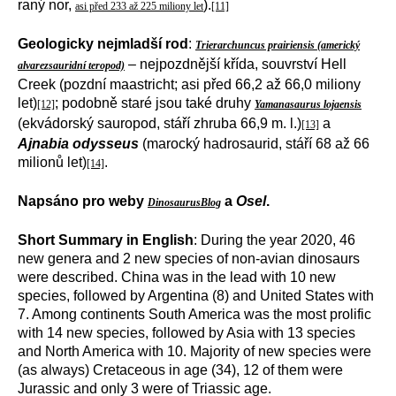
raný nor,
).
asi před 233 až 225 miliony let
[11]
Geologicky nejmladší rod
:
Trierarchuncus prairiensis (americký
– nejpozdnější křída, souvrství Hell
alvarezsauridní teropod)
Creek (pozdní maastricht; asi před 66,2 až 66,0 miliony
let)
; podobně staré jsou také druhy
[12]
Yamanasaurus lojaensis
(ekvádorský sauropod, stáří zhruba 66,9 m. l.)
a
[13]
Ajnabia odysseus
(marocký hadrosaurid, stáří 68 až 66
milionů let)
.
[14]
Napsáno pro weby
a
Osel
.
DinosaurusBlog
Short Summary in English
: During the year 2020, 46
new genera and 2 new species of non-avian dinosaurs
were described. China was in the lead with 10 new
species, followed by Argentina (8) and United States with
7. Among continents South America was the most prolific
with 14 new species, followed by Asia with 13 species
and North America with 10. Majority of new species were
(as always) Cretaceous in age (34), 12 of them were
Jurassic and only 3 were of Triassic age.