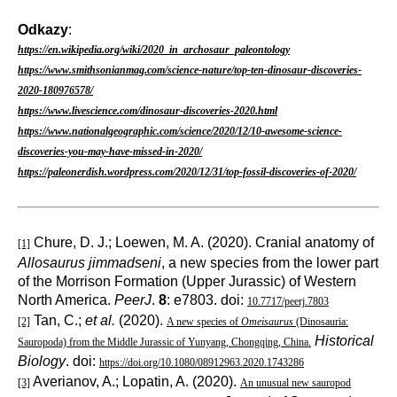
Odkazy
:
https://en.wikipedia.org/wiki/2020_in_archosaur_paleontology
https://www.smithsonianmag.com/science-nature/top-ten-dinosaur-discoveries-
2020-180976578/
https://www.livescience.com/dinosaur-discoveries-2020.html
https://www.nationalgeographic.com/science/2020/12/10-awesome-science-
discoveries-you-may-have-missed-in-2020/
https://paleonerdish.wordpress.com/2020/12/31/top-fossil-discoveries-of-2020/
Chure, D. J.; Loewen, M. A. (2020). Cranial anatomy of
[1]
Allosaurus jimmadseni
, a new species from the lower part
of the Morrison Formation (Upper Jurassic) of Western
North America.
PeerJ
.
8
: e7803. doi:
10.7717/peerj.7803
Tan, C.;
et al.
(2020).
[2]
A new species of
Omeisaurus
(Dinosauria:
Historical
Sauropoda) from the Middle Jurassic of Yunyang, Chongqing, China.
Biology
. doi:
https://doi.org/10.1080/08912963.2020.1743286
Averianov, A.; Lopatin, A. (2020).
[3]
An unusual new sauropod