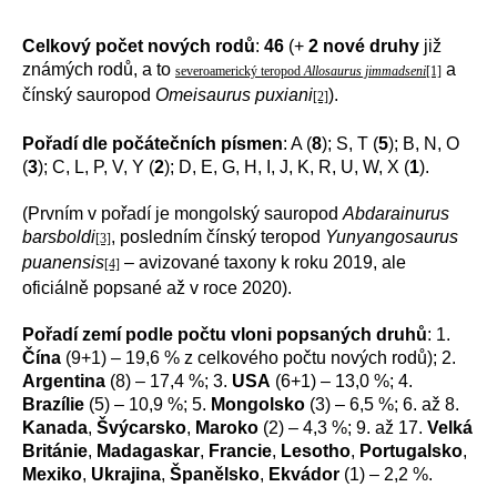
Celkový počet nových rodů
:
46
(+
2 nové druhy
již
známých rodů, a to
a
severoamerický teropod
Allosaurus jimmadseni
[1]
čínský sauropod
Omeisaurus puxiani
).
[2]
Pořadí dle počátečních písmen
: A (
8
); S, T (
5
); B, N, O
(
3
); C, L, P, V, Y (
2
); D, E, G, H, I, J, K, R, U, W, X (
1
).
(Prvním v pořadí je mongolský sauropod
Abdarainurus
barsboldi
, posledním čínský teropod
Yunyangosaurus
[3]
puanensis
– avizované taxony k roku 2019, ale
[4]
oficiálně popsané až v roce 2020).
Pořadí zemí podle počtu vloni popsaných druhů
: 1.
Čína
(9+1) – 19,6 % z celkového počtu nových rodů); 2.
Argentina
(8) – 17,4 %; 3.
USA
(6+1) – 13,0 %; 4.
Brazílie
(5) – 10,9 %; 5.
Mongolsko
(3) – 6,5 %; 6. až 8.
Kanada
,
Švýcarsko
,
Maroko
(2) – 4,3 %; 9. až 17.
Velká
Británie
,
Madagaskar
,
Francie
,
Lesotho
,
Portugalsko
,
Mexiko
,
Ukrajina
,
Španělsko
,
Ekvádor
(1) – 2,2 %.