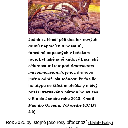
Jedním z téměř pěti desítek nových
druhů neptačích dinosaurů,
formálně popsaných v loňském
roce, byl také raně křídový brazilský
célurosaurní teropod
Aratasaurus
museumnacionali
, jehož druhové
jméno odráží skutečnost, že fosilie
holotypu se štěstím přečkaly ničivý
požár Brazilského národního muzea
v Rio de Janeiru roku 2018. Kredit:
Maurilio Oliveira; Wikipedie
(CC BY
4.0)
Rok 2020 byl stejně jako roky předchozí
z hlediska kvality i