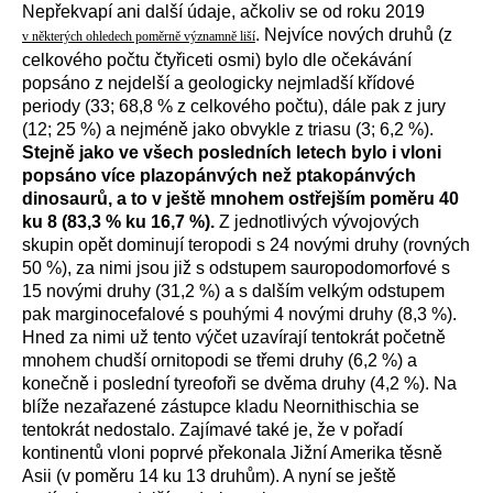
Nepřekvapí ani další údaje, ačkoliv se od roku 2019
. Nejvíce nových druhů (z
v některých ohledech poměrně významně liší
celkového počtu čtyřiceti osmi) bylo dle očekávání
popsáno z nejdelší a geologicky nejmladší křídové
periody (33; 68,8 % z celkového počtu), dále pak z jury
(12; 25 %) a nejméně jako obvykle z triasu (3; 6,2 %).
Stejně jako ve všech posledních letech bylo i vloni
popsáno více plazopánvých než ptakopánvých
dinosaurů, a to v ještě mnohem ostřejším poměru 40
ku 8 (83,3 % ku 16,7 %).
Z jednotlivých vývojových
skupin opět dominují teropodi s 24 novými druhy (rovných
50 %), za nimi jsou již s odstupem sauropodomorfové s
15 novými druhy (31,2 %) a s dalším velkým odstupem
pak marginocefalové s pouhými 4 novými druhy (8,3 %).
Hned za nimi už tento výčet uzavírají tentokrát početně
mnohem chudší ornitopodi se třemi druhy (6,2 %) a
konečně i poslední tyreofoři se dvěma druhy (4,2 %). Na
blíže nezařazené zástupce kladu Neornithischia se
tentokrát nedostalo. Zajímavé také je, že v pořadí
kontinentů vloni poprvé překonala Jižní Amerika těsně
Asii (v poměru 14 ku 13 druhům). A nyní se ještě