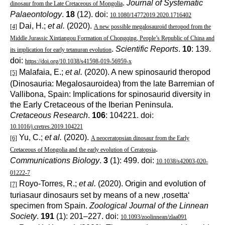
.
Journal of Systematic
dinosaur from the Late Cretaceous of Mongolia
Palaeontology
.
18
(12). doi:
10.1080/14772019.2020.1716402
Dai, H.;
et al.
(2020).
[4]
A new possible megalosauroid theropod from the
Middle Jurassic Xintiangou Formation of Chongqing, People’s Republic of China and
.
Scientific Reports
.
10
: 139.
its implication for early tetanuran evolution
doi:
https://doi.org/10.1038/s41598-019-56959-x
Malafaia, E.;
et al.
(2020). A new spinosaurid theropod
[5]
(Dinosauria: Megalosauroidea) from the late Barremian of
Vallibona, Spain: Implications for spinosaurid diversity in
the Early Cretaceous of the Iberian Peninsula.
Cretaceous Research
.
106
: 104221. doi:
10.1016/j.cretres.2019.104221
Yu, C.;
et al.
(2020).
[6]
A neoceratopsian dinosaur from the Early
.
Cretaceous of Mongolia and the early evolution of Ceratopsia
Communications Biology
.
3
(1): 499. doi:
10.1038/s42003-020-
01222-7
Royo-Torres, R.;
et al.
(2020). Origin and evolution of
[7]
turiasaur dinosaurs set by means of a new ‚rosetta‘
specimen from Spain.
Zoological Journal of the Linnean
Society
.
191
(1): 201–227. doi:
10.1093/zoolinnean/zlaa091