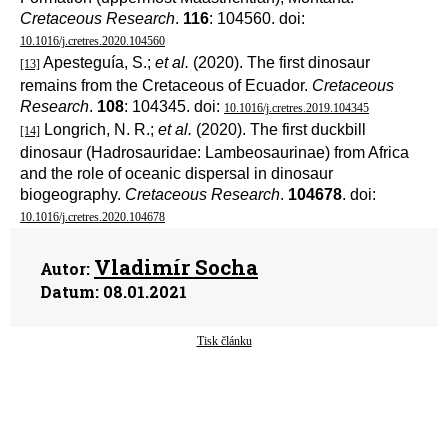
Cretaceous Research
.
116
: 104560. doi:
10.1016/j.cretres.2020.104560
Apesteguía, S.;
et al.
(2020). The first dinosaur
[13]
remains from the Cretaceous of Ecuador.
Cretaceous
Research
.
108
: 104345. doi:
10.1016/j.cretres.2019.104345
Longrich, N. R.;
et al.
(2020). The first duckbill
[14]
dinosaur (Hadrosauridae: Lambeosaurinae) from Africa
and the role of oceanic dispersal in dinosaur
biogeography.
Cretaceous Research
.
104678
. doi:
10.1016/j.cretres.2020.104678
Vladimír Socha
Autor:
Datum:
08.01.2021
Tisk článku