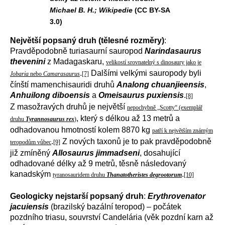
Michael B. H.; Wikipedie
(CC BY-SA
3.0)
Největší popsaný druh (tělesné rozměry)
:
Pravděpodobně turiasaurní sauropod
Narindasaurus
thevenini
z Madagaskaru,
velikostí srovnatelný s dinosaury jako je
.
Dalšími velkými sauropody byli
Jobaria
nebo
Camarasaurus
[7]
čínští mamenchisauridi druhů
Analong chuanjieensis
,
Anhuilong diboensis
a
Omeisaurus puxiensis
.
[8]
Z masožravých druhů je největší
nepochybně „Scotty“ (exemplář
, který s délkou až 13 metrů a
druhu
Tyrannosaurus rex
)
odhadovanou hmotností kolem 8870 kg
patří k největším známým
.
Z nových taxonů je to pak pravděpodobně
teropodům vůbec
[9]
již zmíněný
Allosaurus jimmadseni
, dosahující
odhadované délky až 9 metrů, těsně následovaný
kanadským
.
tyranosauridem druhu
Thanatotheristes degrootorum
[10]
Geologicky nejstarší popsaný druh
:
Erythrovenator
jacuiensis
(brazilský bazální teropod) – počátek
pozdního triasu, souvrství Candelária (věk pozdní karn až