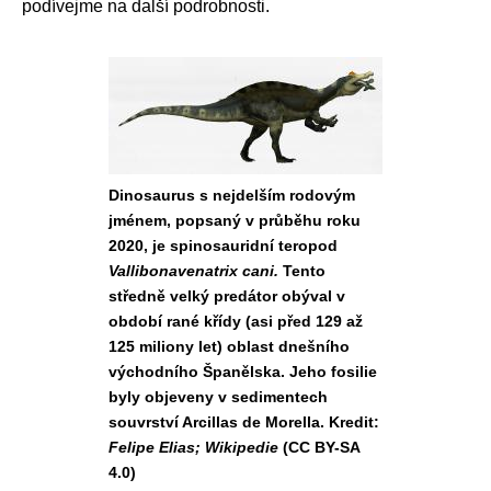
podívejme na další podrobnosti.
Dinosaurus s nejdelším rodovým
jménem, popsaný v průběhu roku
2020, je spinosauridní teropod
Vallibonavenatrix cani.
Tento
středně velký predátor obýval v
období rané křídy (asi před 129 až
125 miliony let) oblast dnešního
východního Španělska. Jeho fosilie
byly objeveny v sedimentech
souvrství Arcillas de Morella. Kredit:
Felipe Elias; Wikipedie
(CC BY-SA
4.0)