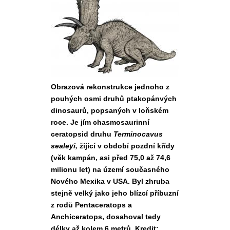
Obrazová rekonstrukce jednoho z
pouhých osmi druhů ptakopánvých
dinosaurů, popsaných v loňském
roce. Je jím chasmosaurinní
ceratopsid druhu
Terminocavus
sealeyi,
žijící v období pozdní křídy
(věk kampán, asi před 75,0 až 74,6
milionu let) na území současného
Nového Mexika v USA. Byl zhruba
stejně velký jako jeho blízcí příbuzní
z rodů Pentaceratops a
Anchiceratops, dosahoval tedy
délky až kolem 6 metrů. Kredit: