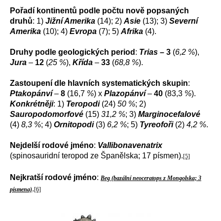
Pořadí kontinentů podle počtu nově popsaných
druhů
: 1)
Jižní Amerika
(14); 2)
Asie
(13); 3)
Severní
Amerika
(10); 4)
Evropa
(7); 5)
Afrika
(4).
Druhy podle geologických period
:
Trias –
3
(
6,2 %
),
Jura
–
12
(
25 %
),
Křída
–
33
(
68,8 %
).
Zastoupení dle hlavních systematických skupin
:
Ptakopánví
–
8
(16,7
%
) x
Plazopánví
–
40
(83,3
%
).
Konkrétněji
: 1)
Teropodi
(24)
50 %
; 2)
Sauropodomorfové
(15)
31,2 %
; 3)
Marginocefalové
(4)
8,3 %
; 4)
Ornitopodi
(3)
6,2 %
; 5)
Tyreofoři
(2)
4,2 %
.
Nejdelší rodové jméno
:
Vallibonavenatrix
(spinosauridní teropod ze Španělska; 17 písmen).
[5]
Nejkratší rodové jméno
:
Beg (bazální neoceratops z Mongolska; 3
.
písmena)
[6]