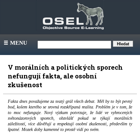
MENU
III
V morálních a politických sporech
nefungují fakta, ale osobní
zkušenost
Fakta dnes považujeme za svatý grál všech debat. Měl by to být pevný
bod, kolem kterého se srovná rozskřípaná realita. Problém je v tom, že
to moc nefunguje. Nový výzkum potvrzuje, že lidé ve vyhrocených
světonázorových sporech, obzvlášť pokud se týkají morálních
záležitostí, více důvěřují a respektují osobní zkušenosti, především ty
špatné. Mozek doby kamenné to prostě vidí po svém.