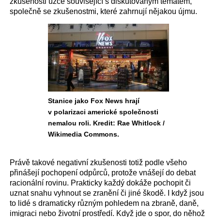
zkušenosti úzce související s diskutovaným tématem,
společně se zkušenostmi, které zahrnují nějakou újmu.
Stanice jako Fox News hrají
v polarizaci americké společnosti
nemalou roli. Kredit: Rae Whitlock /
Wikimedia Commons.
Právě takové negativní zkušenosti totiž podle všeho
přinášejí pochopení odpůrců, protože vnášejí do debat
racionální rovinu. Prakticky každý dokáže pochopit či
uznat snahu vyhnout se zranění či jiné škodě. I když jsou
to lidé s dramaticky různým pohledem na zbraně, daně,
imigraci nebo životní prostředí. Když jde o spor, do něhož