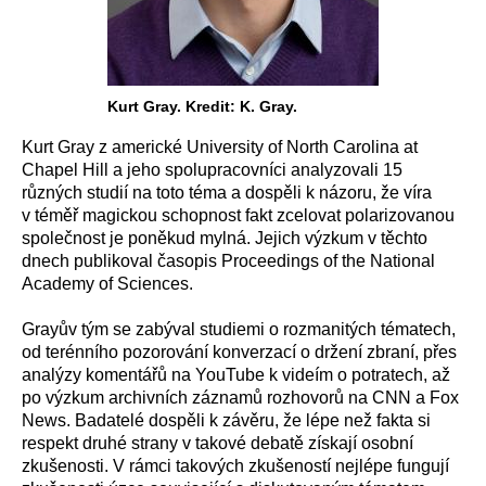
Kurt Gray. Kredit: K. Gray.
Kurt Gray z americké University of North Carolina at
Chapel Hill a jeho spolupracovníci analyzovali 15
různých studií na toto téma a dospěli k názoru, že víra
v téměř magickou schopnost fakt zcelovat polarizovanou
společnost je poněkud mylná. Jejich výzkum v těchto
dnech publikoval časopis Proceedings of the National
Academy of Sciences.
Grayův tým se zabýval studiemi o rozmanitých tématech,
od terénního pozorování konverzací o držení zbraní, přes
analýzy komentářů na YouTube k videím o potratech, až
po výzkum archivních záznamů rozhovorů na CNN a Fox
News. Badatelé dospěli k závěru, že lépe než fakta si
respekt druhé strany v takové debatě získají osobní
zkušenosti. V rámci takových zkušeností nejlépe fungují