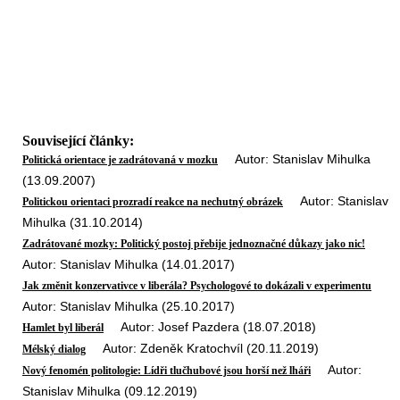
Související články:
Autor: Stanislav Mihulka
Politická orientace je zadrátovaná v mozku
(13.09.2007)
Autor: Stanislav
Politickou orientaci prozradí reakce na nechutný obrázek
Mihulka (31.10.2014)
Zadrátované mozky: Politický postoj přebije jednoznačné důkazy jako nic!
Autor: Stanislav Mihulka (14.01.2017)
Jak změnit konzervativce v liberála? Psychologové to dokázali v experimentu
Autor: Stanislav Mihulka (25.10.2017)
Autor: Josef Pazdera (18.07.2018)
Hamlet byl liberál
Autor: Zdeněk Kratochvíl (20.11.2019)
Mélský dialog
Autor:
Nový fenomén politologie: Lídři tlučhubové jsou horší než lháři
Stanislav Mihulka (09.12.2019)