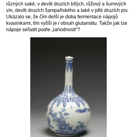
různých saké, v devíti druzích bílých, růžový a šumivých
vín, devíti druzích šampaňského a také v pěti druzích piv.
Ukázalo se, že čím delší je doba fermentace nápojů
kvasinkami, tím vyšší je i obsah glutamátu. Takže jak lze
nápoje seřadit podle „lahodnosti“?