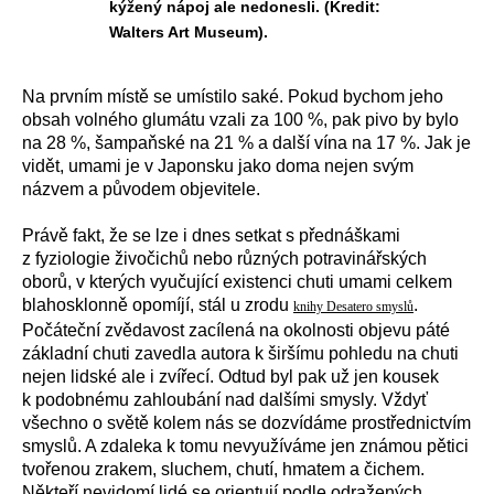
kýžený nápoj ale nedonesli. (Kredit:
Walters Art Museum).
Na prvním místě se umístilo saké. Pokud bychom jeho
obsah volného glumátu vzali za 100 %, pak pivo by bylo
na 28 %, šampaňské na 21 % a další vína na 17 %. Jak je
vidět, umami je v Japonsku jako doma nejen svým
názvem a původem objevitele.
Právě fakt, že se lze i dnes setkat s přednáškami
z fyziologie živočichů nebo různých potravinářských
oborů, v kterých vyučující existenci chuti umami celkem
blahosklonně opomíjí, stál u zrodu
.
knihy Desatero smyslů
Počáteční zvědavost zacílená na okolnosti objevu páté
základní chuti zavedla autora k širšímu pohledu na chuti
nejen lidské ale i zvířecí. Odtud byl pak už jen kousek
k podobnému zahloubání nad dalšími smysly. Vždyť
všechno o světě kolem nás se dozvídáme prostřednictvím
smyslů. A zdaleka k tomu nevyužíváme jen známou pětici
tvořenou zrakem, sluchem, chutí, hmatem a čichem.
Někteří nevidomí lidé se orientují podle odražených