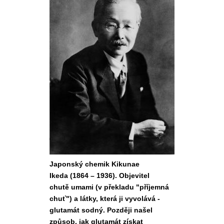
Japonský chemik Kikunae
Ikeda (1864 – 1936). Objevitel
chutě umami (v překladu "příjemná
chuť") a látky, která ji vyvolává -
glutamát sodný. Později našel
způsob, jak glutamát získat