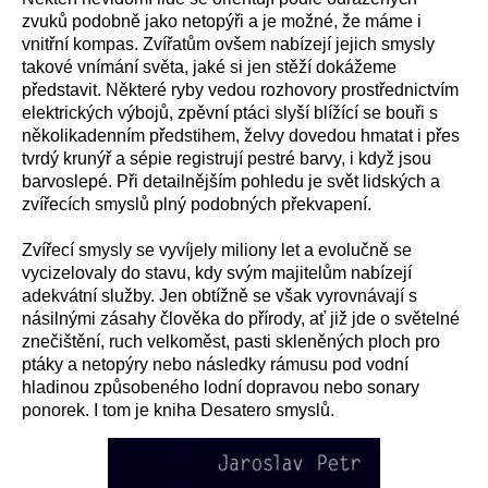
zvuků podobně jako netopýři a je možné, že máme i
vnitřní kompas. Zvířatům ovšem nabízejí jejich smysly
takové vnímání světa, jaké si jen stěží dokážeme
představit. Některé ryby vedou rozhovory prostřednictvím
elektrických výbojů, zpěvní ptáci slyší blížící se bouři s
několikadenním předstihem, želvy dovedou hmatat i přes
tvrdý krunýř a sépie registrují pestré barvy, i když jsou
barvoslepé. Při detailnějším pohledu je svět lidských a
zvířecích smyslů plný podobných překvapení.
Zvířecí smysly se vyvíjely miliony let a evolučně se
vycizelovaly do stavu, kdy svým majitelům nabízejí
adekvátní služby. Jen obtížně se však vyrovnávají s
násilnými zásahy člověka do přírody, ať již jde o světelné
znečištění, ruch velkoměst, pasti skleněných ploch pro
ptáky a netopýry nebo následky rámusu pod vodní
hladinou způsobeného lodní dopravou nebo sonary
ponorek. I tom je kniha Desatero smyslů.