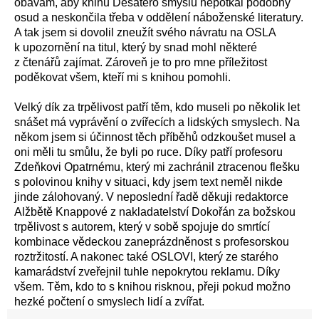
obávám, aby knihu Desatero smyslů nepotkal podobný
osud a neskončila třeba v oddělení náboženské literatury.
A tak jsem si dovolil zneužít svého návratu na OSLA
k upozornění na titul, který by snad mohl některé
z čtenářů zajímat. Zároveň je to pro mne příležitost
poděkovat všem, kteří mi s knihou pomohli.
Velký dík za trpělivost patří těm, kdo museli po několik let
snášet má vyprávění o zvířecích a lidských smyslech. Na
někom jsem si účinnost těch příběhů odzkoušet musel a
oni měli tu smůlu, že byli po ruce. Díky patří profesoru
Zdeňkovi Opatrnému, který mi zachránil ztracenou flešku
s polovinou knihy v situaci, kdy jsem text neměl nikde
jinde zálohovaný. V neposlední řadě děkuji redaktorce
Alžbětě Knappové z nakladatelství Dokořán za božskou
trpělivost s autorem, který v sobě spojuje do smrtící
kombinace vědeckou zaneprázdněnost s profesorskou
roztržitostí. A nakonec také OSLOVI, který ze starého
kamarádství zveřejnil tuhle nepokrytou reklamu. Díky
všem. Těm, kdo to s knihou risknou, přeji pokud možno
hezké počtení o smyslech lidí a zvířat.