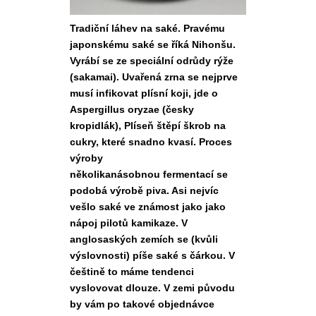
Tradiční láhev na saké. Pravému
japonskému saké se říká Nihonšu.
Vyrábí se ze speciální odrůdy rýže
(sakamai). Uvařená zrna se nejprve
musí infikovat plísní koji, jde o
Aspergillus oryzae (česky
kropidlák), Plíseň štěpí škrob na
cukry, které snadno kvasí. Proces
výroby
několikanásobnou fermentací se
podobá výrobě piva. Asi nejvíc
vešlo saké ve známost jako jako
nápoj pilotů kamikaze. V
anglosaských zemích se (kvůli
výslovnosti) píše saké s čárkou. V
češtině to máme tendenci
vyslovovat dlouze. V zemi původu
by vám po takové objednávce