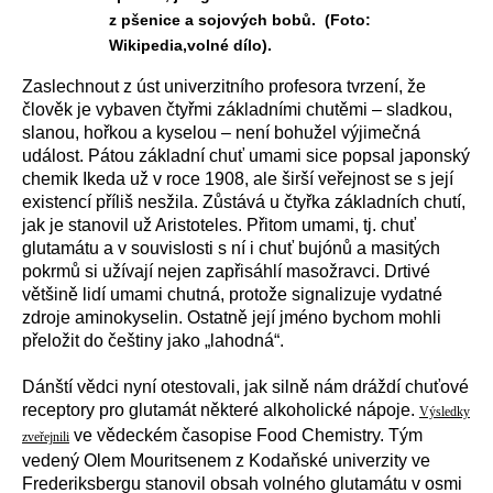
z pšenice a sojových bobů. (Foto:
Wikipedia,volné dílo).
Zaslechnout z úst univerzitního profesora tvrzení, že
člověk je vybaven čtyřmi základními chutěmi – sladkou,
slanou, hořkou a kyselou – není bohužel výjimečná
událost. Pátou základní chuť umami sice popsal japonský
chemik Ikeda už v roce 1908, ale širší veřejnost se s její
existencí příliš nesžila. Zůstává u čtyřka základních chutí,
jak je stanovil už Aristoteles. Přitom umami, tj. chuť
glutamátu a v souvislosti s ní i chuť bujónů a masitých
pokrmů si užívají nejen zapřisáhlí masožravci. Drtivé
většině lidí umami chutná, protože signalizuje vydatné
zdroje aminokyselin. Ostatně její jméno bychom mohli
přeložit do češtiny jako „lahodná“.
Dánští vědci nyní otestovali, jak silně nám dráždí chuťové
receptory pro glutamát některé alkoholické nápoje.
Výsledky
ve vědeckém časopise Food Chemistry. Tým
zveřejnili
vedený Olem Mouritsenem z Kodaňské univerzity ve
Frederiksbergu stanovil obsah volného glutamátu v osmi