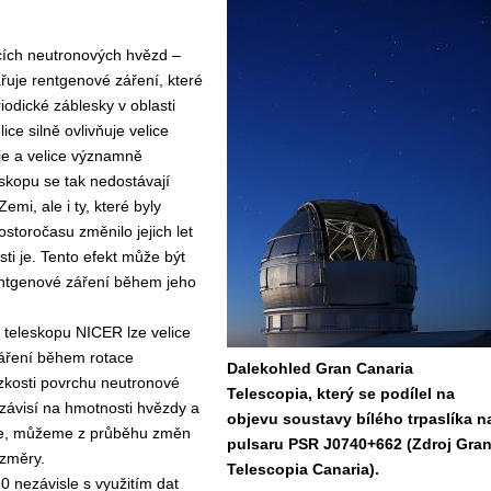
ících neutronových hvězd –
ařuje rentgenové záření, které
iodické záblesky v oblasti
ce silně ovlivňuje velice
 je a velice významně
eskopu se tak nedostávají
mi, ale i ty, které byly
storočasu změnilo jejich let
ti je. Tento efekt může být
rentgenové záření během jeho
 teleskopu NICER lze velice
áření během rotace
Dalekohled Gran Canaria
ízkosti povrchu neutronové
Telescopia, který se podílel na
závisí na hmotnosti hvězdy a
objevu soustavy bílého trpaslíka n
me, můžeme z průběhu změn
pulsaru PSR J0740+662 (Zdroj Gra
ozměry.
Telescopia Canaria).
20
nezávisle s využitím dat