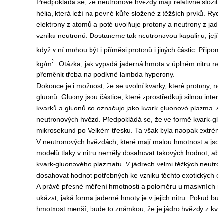
Předpokládá se, že neutronové hvězdy mají relativně složi
hélia, která leží na pevné kůře složené z těžších prvků. Ry
elektrony z atomů a poté uvolňuje protony a neutrony z jade
vzniku neutronů. Dostaneme tak neutronovou kapalinu, jej
když v ní mohou být i příměsi protonů i jiných částic. Př
3
kg/m
. Otázka, jak vypadá jaderná hmota v úplném nitru 
přeměnit třeba na podivné lambda hyperony.
Dokonce je i možnost, že se uvolní kvarky, které protony,
gluonů. Gluony jsou částice, které zprostředkují silnou in
kvarků a gluonů se označuje jako kvark-gluonové plazma. A
neutronových hvězd. Předpokládá se, že ve formě kvark-g
mikrosekund po Velkém třesku. Ta však byla naopak extré
V neutronových hvězdách, které mají malou hmotnost a jsou
modelů tlaky v nitru neměly dosahovat takových hodnot, 
kvark-gluonového plazmatu. V jádrech velmi těžkých neutr
dosahovat hodnot potřebných ke vzniku těchto exotických 
A právě přesné měření hmotnosti a poloměru u masivních
ukázat, jaká forma jaderné hmoty je v jejich nitru. Pokud 
hmotnost menší, bude to známkou, že je jádro hvězdy z k