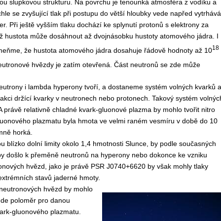
tou slupkovou strukturu. Na povrchu je tenounká atmosféra z vodíku a
chle se zvyšující tlak při postupu do větší hloubky vede napřed vytrhává
r. Při ještě vyšším tlaku dochází ke splynutí protonů s elektrony za
íž hustota může dosáhnout až dvojnásobku hustoty atomového jádra. I
18
ipomeňme, že hustota atomového jádra dosahuje řádově hodnoty až 10
neutronové hvězdy je zatím otevřená. Část neutronů se zde může
 neutrony i lambda hyperony tvoří, a dostaneme systém volných kvarků 
terakci držící kvarky v neutronech nebo protonech. Takový systém volnýc
 právě relativně chladné kvark-gluonové plazma by mohlo tvořit nitro
luonového plazmatu byla hmota ve velmi raném vesmíru v době do 10
mně horká.
 blízko dolní limity okolo 1,4 hmotnosti Slunce, by podle současných
aby došlo k přeměně neutronů na hyperony nebo dokonce ke vzniku
onových hvězd, jako je právě
PSR J0740+6620 by však mohly tlaky
extrémních stavů jaderné hmoty.
 neutronových hvězd by mohlo
bude poloměr pro danou
vark-gluonového plazmatu.