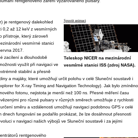
 zkoumání rentgenového záření vyzařovaného pulsary.
Spustit animaci
r
) je rentgenový dalekohled
i 0,2 až 12 keV z vesmírných
 přístroje, který zároveň
ezinárodní vesmírné stanici
 června 2017.
né zacílení a dlouhodobě
Teleskop NICER na mezinárodní
ožnosti využít při navigaci ve
vesmírné stanici ISS (zdroj NASA).
extrémně stabilní a přesně
diny a majáky, které umožňují určit polohu v celé Sluneční soustavě i
Explorer for X-ray Timing and Navigation Technology
). Jak bylo zmíněno
enového fotonu, nejistota je menší než 100 ns. Přesné měření času
vězenými pro různé pulsary v různých směrech umožňuje z rychlosti
mu určení směru a vzdálenosti umožňují navigaci podobnou GPS v celé
 dnech fungování se podařilo prokázat, že lze dosáhnout přesnosti
oluci v navigaci našich výbojů ve Sluneční soustavě i za jejími
centrátorů rentgenového