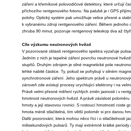
záření a křemíkové polovodičové detektory, které určují ča
příchozího rentgenového fotonu. Na palubě je i GPS přijím
polohy. Optický systém pak umožňuje velice přesné a stabi
k vybranému zdroji rentgenového záření. Během jednoho ob
zhruba 90 minut, pozoruje rentgenový teleskop dva až čtyři
Cíle výzkumu neutronových hvězd
V pozorované oblasti rentgenového spektra vyzařuje pulsa
Jedním z nich je tepelné záření povrchu neutronové hvězdy
stupňů. Druhým zdrojem je silné magnetické pole neutrono
lehké nabité částice. Ty, pokud se pohybují v silném magne
synchrotronové záření. Jeho spektrum právě u neutronovýc
zároveň zde existují procesy urychlující elektrony i na vel
Právě velmi přesné měření rychlých změn jasnosti i v rent
hmotnost neutronových hvězd. A právě závislost poloměru 
hmoty a její stavovou rovnici. S rostoucí hmotností roste g
hmota méně stlačitelná, tím větší poloměr si pro danou hm
Další pozorování, která mohou něco říci i o stlačitelnosti j
milisekundových pulsarů. Ty mají extrémně krátké periody ro