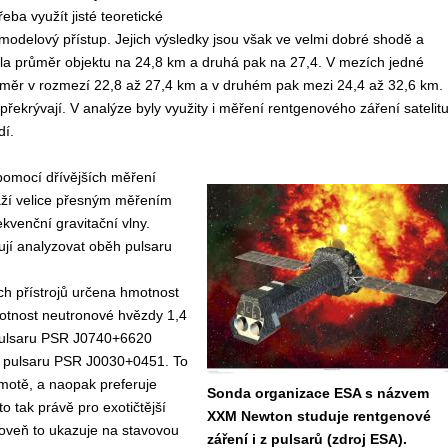
ba využít jisté teoretické
modelový přístup. Jejich výsledky jsou však ve velmi dobré shodě a
čila průměr objektu na 24,8 km a druhá pak na 27,4. V mezích jedné
ůměr v rozmezí 22,8 až 27,4 km a v druhém pak mezi 24,4 až 32,6 km.
řekrývají. V analýze byly využity i měření rentgenového záření satelit
í.
omocí dřívějších měření
ží velice přesným měřením
kvenční gravitační vlny.
jí analyzovat oběh pulsaru
ch přístrojů určena hmotnost
otnost neutronové hvězdy 1,4
 pulsaru PSR J0740+6620
 pulsaru
PSR
J0030+0451. To
hmotě, a naopak preferuje
Sonda organizace ESA s názvem
o tak právě pro exotičtější
XXM Newton studuje rentgenové
roveň to ukazuje na stavovou
záření i z pulsarů (zdroj ESA).