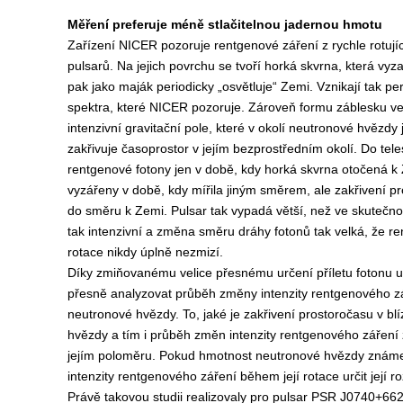
Měření preferuje méně stlačitelnou jadernou hmotu
Zařízení NICER pozoruje rentgenové záření z rychle rotuj
pulsarů. Na jejich povrchu se tvoří horká skvrna, která vyz
pak jako maják periodicky „osvětluje“ Zemi. Vznikají tak per
spektra, které NICER pozoruje. Zároveň formu záblesku veli
intenzivní gravitační pole, které v okolí neutronové hvězdy
zakřivuje časoprostor v jejím bezprostředním okolí. Do tel
rentgenové fotony jen v době, kdy horká skvrna otočená k Ze
vyzářeny v době, kdy mířila jiným směrem, ale zakřivení pro
do směru k Zemi. Pulsar tak vypadá větší, než ve skutečnos
tak intenzivní a změna směru dráhy fotonů tak velká, že 
rotace nikdy úplně nezmizí.
Díky zmiňovanému velice přesnému určení příletu fotonu u
přesně analyzovat průběh změny intenzity rentgenového z
neutronové hvězdy. To, jaké je zakřivení prostoročasu v bl
hvězdy a tím i průběh změn intenzity rentgenového záření 
jejím poloměru. Pokud hmotnost neutronové hvězdy zná
intenzity rentgenového záření během její rotace určit její r
Právě takovou studii realizovaly pro pulsar
PSR J0740+66