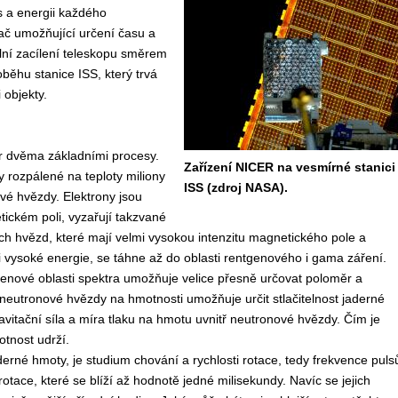
s a energii každého
ač umožňující určení času a
lní zacílení teleskopu směrem
ěhu stanice ISS, který trvá
 objekty.
r dvěma základními procesy.
Zařízení NICER na vesmírné stanici
 rozpálené na teploty miliony
ISS (zdroj NASA).
vé hvězdy. Elektrony jsou
tickém poli, vyzařují takzvané
h hvězd, které mají velmi vysokou intenzitu magnetického pole a
mi vysoké energie, se táhne až do oblasti rentgenového i gama záření.
genové oblasti spektra umožňuje velice přesně určovat poloměr a
neutronové hvězdy na hmotnosti umožňuje určit stlačitelnost jaderné
ravitační síla a míra tlaku na hmotu uvnitř neutronové hvězdy. Čím je
otnost udrží.
aderné hmoty, je studium chování a rychlosti rotace, tedy frekvence puls
tace, které se blíží až hodnotě jedné milisekundy. Navíc se jejich