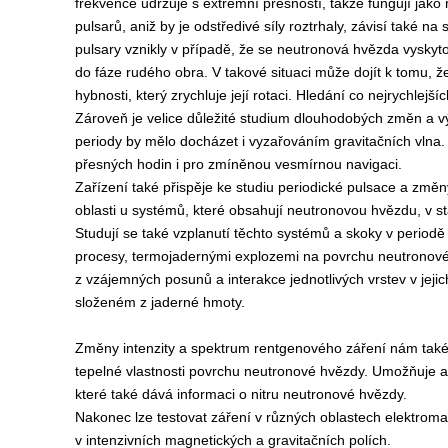
frekvence udržuje s extrémní přesností, takže fungují jako 
pulsarů, aniž by je odstředivé síly roztrhaly, závisí také na 
pulsary vznikly v případě, že se neutronová hvězda vyskyto
do fáze rudého obra. V takové situaci může dojít k tomu,
hybnosti, který zrychluje její rotaci. Hledání co nejrychlej
Zároveň je velice důležité studium dlouhodobých změn a vý
periody by mělo docházet i vyzařováním gravitačních vlna. Zár
přesných hodin i pro zmíněnou vesmírnou navigaci.
Zařízení také přispěje ke studiu periodické pulsace a změn
oblasti u systémů, které obsahují neutronovou hvězdu, v s
Studují se také vzplanutí těchto systémů a skoky v perio
procesy, termojadernými explozemi na povrchu neutronové
z vzájemných posunů a interakce jednotlivých vrstev v jeji
složeném z jaderné hmoty.
Změny intenzity a spektrum rentgenového záření nám tak
tepelné vlastnosti povrchu neutronové hvězdy. Umožňuje a
které také dává informaci o nitru neutronové hvězdy.
Nakonec lze testovat záření v různých oblastech elektrom
v intenzivních magnetických a gravitačních polích.