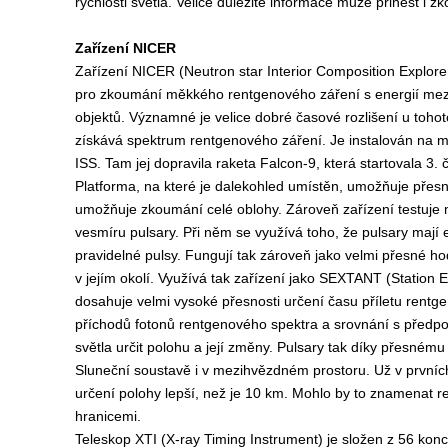
rychlosti světla. Velice důležité informace může přinést i
Zařízení NICER
Zařízení NICER
(Neutron star Interior Composition Explore
pro zkoumání měkkého rentgenového záření s energií mez
objektů. Významné je velice dobré časové rozlišení u tohoto
získává spektrum rentgenového záření. Je instalován na m
ISS. Tam jej dopravila raketa Falcon-9, která startovala 3.
Platforma, na které je dalekohled umístěn, umožňuje přes
umožňuje zkoumání celé oblohy. Zároveň zařízení testuje m
vesmíru pulsary. Při něm se využívá toho, že pulsary mají 
pravidelné pulsy. Fungují tak zároveň jako velmi přesné ho
v jejím okolí. Využívá tak zařízení jako SEXTANT (
Station 
dosahuje velmi vysoké přesnosti určení času příletu rentg
příchodů fotonů rentgenového spektra a srovnání s předpo
světla určit polohu a její změny. Pulsary tak díky přesné
Sluneční soustavě i v mezihvězdném prostoru. Už v prvních
určení polohy lepší, než je 10 km. Mohlo by to znamenat rev
hranicemi.
Teleskop XTI (
X-ray Timing Instrument
) je složen z 56 kon