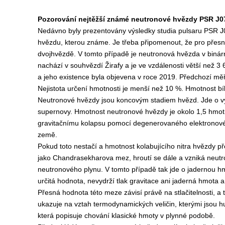
Pozorování nejtěžší známé neutronové hvězdy
PSR J0
Nedávno byly prezentovány výsledky studia pulsaru
PSR J
hvězdu, kterou známe. Je třeba připomenout, že pro přesn
dvojhvězdě. V tomto případě je neutronová hvězda v binár
nachází v souhvězdí Žirafy a je ve vzdálenosti větší než 3
a jeho existence byla objevena v roce 2019. Předchozí mě
Nejistota určení hmotnosti je menší než 10 %. Hmotnost bíl
Neutronové hvězdy jsou koncovým stadiem hvězd. Jde o výs
supernovy. Hmotnost neutronové hvězdy je okolo 1,5 hmotn
gravitačnímu kolapsu pomocí degenerovaného elektronovéh
země.
Pokud toto nestačí a hmotnost kolabujícího nitra hvězdy pře
jako Chandrasekharova mez, hroutí se dále a vzniká neu
neutronového plynu. V tomto případě tak jde o jadernou h
určitá hodnota, nevydrží tlak gravitace ani jaderná hmota a
Přesná hodnota této meze závisí právě na stlačitelnosti, a
ukazuje na vztah termodynamických veličin, kterými jsou hus
která popisuje chování klasické hmoty v plynné podobě.