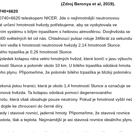
(Zdroj Beronya et al, 2019).
740+6620
0740+6620 teleskopem NICER. Jde o nejhmotnější neutronovou
é určení hmotnosti hvězdy potřebujeme, aby se vyskytovala ve
ním systému s bílým trpaslíkem s heliovou atmosférou. Dvojhvězda se
 600 světelných let od nás. Chladnoucí pulsar rotuje 346krát za sekundu
ření vedla k hmotnosti neutronové hvězdy 2,14 hmotnosti Slunce.
ého trpaslíka je 0,26 hmotnosti Slunce.
ledek kolapsu nitra velmi hmotných hvězd, které končí v jasu výbuch
ostí Slunce a poloměr okolo 10 km. U bílého trpaslíka odolává hmota
o plynu. Připomeňme, že poloměr bílého trpaslíka je blízký poloměru
koná jistou hranici, která je okolo 1,4 hmotností Slunce a označuje se
tronová hvězda. Ta kolapsu odolává pomocí degenerovaného
motu, která však obsahuje pouze neutrony. Pokud je hmotnost vyšší ne
 dojde ke zhroucení do černé díry.
 tedy i stavové rovnici, jaderné hmoty. Připomeňme, že stavová rovnice
tota, tlak a teplota. Nejznámější je asi stavová rovnice ideálního plynu