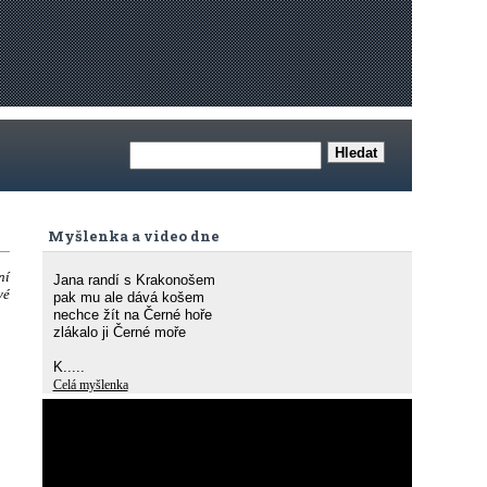
Myšlenka a video dne
ní
Jana randí s Krakonošem
vé
pak mu ale dává košem
nechce žít na Černé hoře
zlákalo ji Černé moře
K.....
Celá myšlenka