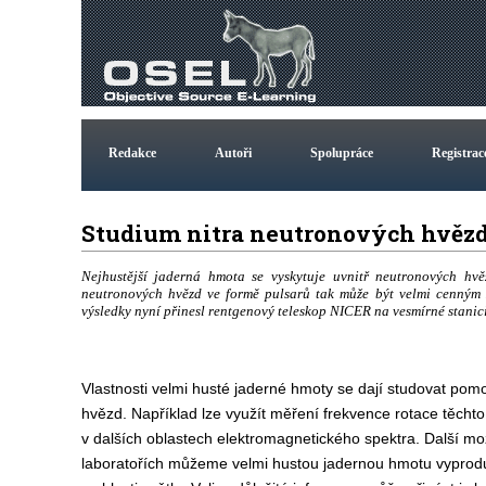
Redakce
Autoři
Spolupráce
Registrac
Studium nitra neutronových hvě
Nejhustější jaderná hmota se vyskytuje uvnitř neutronových hv
neutronových hvězd ve formě pulsarů tak může být velmi cenným 
výsledky nyní přinesl rentgenový teleskop NICER na vesmírné stanici
Vlastnosti velmi husté jaderné hmoty se dají studovat pom
hvězd. Například lze využít měření frekvence rotace těchto
v dalších oblastech elektromagnetického spektra. Další 
laboratořích můžeme velmi hustou jadernou hmotu vyproduk