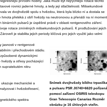
nejpřesnější přírodní hodiny. Jaká může být nejrychlejší rotace těchto
stavové rovnici jaderné hmoty, a tedy její stlačitelnosti. Milisekundové
vala ve dvojhvězdě spolu s hvězdou, která byla blízko ní a dostala se
 že hmota přetéká z obří hvězdy na neutronovou a přenáší na ní moment
ších binárních pulsarů je úspěšné právě v oblasti rentgenového záření.
voje rotace zmíněných milisekundových pulsarů. K prodlužování jejich
oveň je stabilita jejich periody klíčová pro jejich využití jako velmi
y jasnosti v rentgenové
tabilním i přechodovém stádiu.
dě způsobené dynamickými
 hvězdy a otřesy pocházející
ch supratekutém nitru
Snímek dvojhvězdy bílého trpaslík
é ukazuje mechanické a
a pulsaru PSR J0740+6620 pořízen
nalyzovat i hvězdotřesení,
pomocí zařízení OSIRIS teleskopu
Gran Telescopio Canarias Rozměr
agnetického spektra
obrázku je 16 úhlových vteřin.