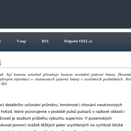
e
Vstup
RSS
Podpořte OSEL.cz
zd
ězd. Její hustota násobně přesahuje hustotu normální jaderné hmoty. Zkoumá
zdrojem informací o vlastnostech jaderné hmoty v extrémních podmínkách. No
 ISS.
ocí detailního určování průměru, hmotnosti i chování neutronových
 hvězd, které pozorujeme v podobě pulsů pulsarů v radiové oblasti i
možností je studium průběhu výbuchu supernov. V pozemských
ovat pomocí srážek těžkých jader urychlených na rychlosti blízké