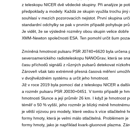
z teleskopu NICER dvě vědecké skupiny. Při analýze je potře
předpoklady a modely. Každá ze skupin využila trochu jiný 
souhlasí v mezích pozorovacích nejistot. První skupina ur
standardní odchylky se pak v prvním případě pohybuje pr
Je vidět, že se výsledné rozměry obou skupin velice dobře p
XMM-Newton společnosti ESA. Ten pomohl určit šum pozad
Zmíněná hmotnost pulsaru
PSR J0740+6620 byla určena p
severoamerického radioteleskopu NANOGrav, která se sna
času příchodů signálů z různých pulsarů detekovat nízkofre
Zároveň však tato extrémně přesná časová měření umožňu
v dvojhvězdném systému a určit jeho hmotnost.
Již v roce 2019 byla pomocí dat z teleskopu NICER a další
a rozměr pulsaru PSR
J0030+0451. V tomto případě je hm
hmotnosti Slunce a její průměr 26 km. I když je hmotnost
téměř o 50 % vyšší, jeho rozměr je blízký méně hmotnému
je větší výzvou pro modely, které vedou k více stlačitelné 
formy hmoty, která je velmi málo stlačitelná. Problémem je t
formy hmoty, jako je například kvark-gluonové plazma. Zá