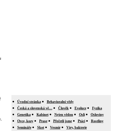
u
ž
Úvodní stránka
Behavioralni vědy
Česká a slovenská vě…
Člověk
Evoluce
Fyzika
Genetika
Kabinet
Nejen vědou
Osli
Osloviny
,
Ovce, kozy
Prase
Přečetli jsme
Ptáci
Rostliny
Semináře
Skot
Vesmír
Viry, bakterie