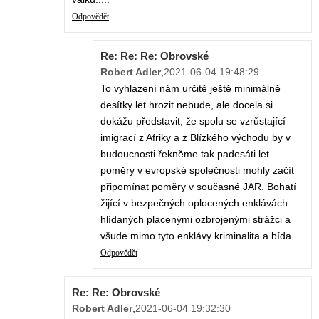
Odpovědět
Re: Re: Re: Obrovské
Robert Adler
,
2021-06-04 19:48:29
To vyhlazení nám určitě ještě minimálně
desítky let hrozit nebude, ale docela si
dokážu představit, že spolu se vzrůstající
imigrací z Afriky a z Blízkého východu by v
budoucnosti řekněme tak padesáti let
poměry v evropské společnosti mohly začít
připomínat poměry v současné JAR. Bohatí
žijící v bezpečných oplocených enklávách
hlídaných placenými ozbrojenými strážci a
všude mimo tyto enklávy kriminalita a bída.
Odpovědět
Re: Re: Obrovské
Robert Adler
,
2021-06-04 19:32:30