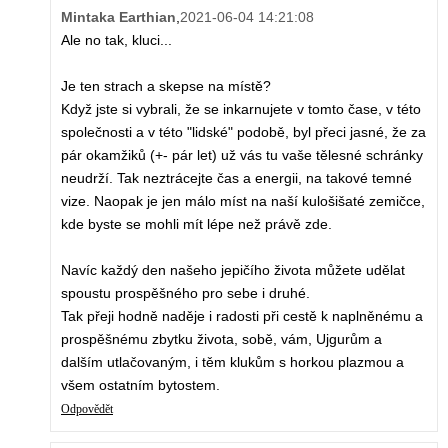
Mintaka Earthian
,
2021-06-04 14:21:08
Ale no tak, kluci...
Je ten strach a skepse na místě?
Když jste si vybrali, že se inkarnujete v tomto čase, v této
společnosti a v této "lidské" podobě, byl přeci jasné, že za
pár okamžiků (+- pár let) už vás tu vaše tělesné schránky
neudrží. Tak neztrácejte čas a energii, na takové temné
vize. Naopak je jen málo míst na naší kulošišaté zemičce,
kde byste se mohli mít lépe než právě zde.
Navíc každý den našeho jepičího života můžete udělat
spoustu prospěšného pro sebe i druhé.
Tak přeji hodně naděje i radosti při cestě k naplněnému a
prospěšnému zbytku života, sobě, vám, Ujgurům a
dalším utlačovaným, i těm klukům s horkou plazmou a
všem ostatním bytostem.
Odpovědět