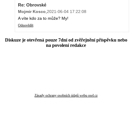
Re: Obrovské
Mojmir Kosco
,
2021-06-04 17:22:08
A víte kdo za to může? My!
Odpovědět
Diskuze je otevřená pouze 7dní od zvěřejnění příspěvku nebo
na povolení redakce
Zásady ochrany osobních údajů webu osel.cz