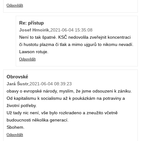
Odpovědět
Re: přístup
Josef Hrncirik
,
2021-06-04 15:35:08
Není to tak špatné. KSČ nedovolila zveřejnit koncentraci
či hustotu plazma či tlak a mimo ujgurů to nikomu nevadí.
Lawson rotuje.
Odpovědět
Obrovské
Jará Šustr
,
2021-06-04 08:39:23
obavy o evropské národy, myslím, že jsme odsouzeni k zániku.
Od kapitalismu k socialismu až k poukázkám na potraviny a
životní potřeby.
Už tady nic není, vše bylo rozkradeno a zneužito včetně
budoucnosti několika generací.
Sbohem.
Odpovědět