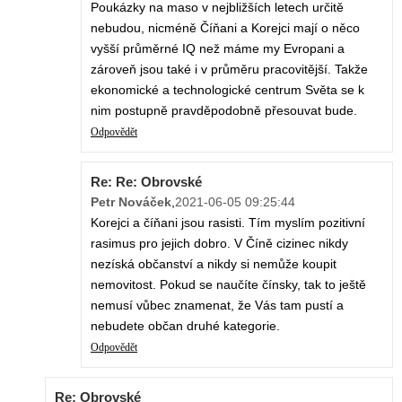
Poukázky na maso v nejbližších letech určitě
nebudou, nicméně Číňani a Korejci mají o něco
vyšší průměrné IQ než máme my Evropani a
zároveň jsou také i v průměru pracovitější. Takže
ekonomické a technologické centrum Světa se k
nim postupně pravděpodobně přesouvat bude.
Odpovědět
Re: Re: Obrovské
Petr Nováček
,
2021-06-05 09:25:44
Korejci a číňani jsou rasisti. Tím myslím pozitivní
rasimus pro jejich dobro. V Číně cizinec nikdy
nezíská občanství a nikdy si nemůže koupit
nemovitost. Pokud se naučíte čínsky, tak to ještě
nemusí vůbec znamenat, že Vás tam pustí a
nebudete občan druhé kategorie.
Odpovědět
Re: Obrovské