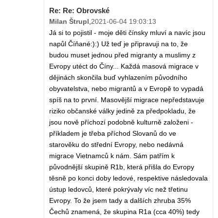
Re: Re: Obrovské
Milan Štrupl
,
2021-06-04 19:03:13
Já si to pojistil - moje děti čínsky mluví a navíc jsou
napůl Číňané:):) Už teď je připravuji na to, že
budou muset jednou před migranty a muslimy z
Evropy utéct do Číny... Každá masová migrace v
dějinách skončila buď vyhlazením původního
obyvatelstva, nebo migrantů a v Evropě to vypadá
spíš na to první. Masovější migrace nepředstavuje
riziko občanské války jedině za předpokladu, že
jsou nově příchozí podobně kulturně založeni -
příkladem je třeba příchod Slovanů do ve
starověku do střední Evropy, nebo nedávná
migrace Vietnamců k nám. Sám patřím k
původnější skupině R1b, která přišla do Evropy
těsně po konci doby ledové, respektive následovala
ústup ledovců, které pokrývaly víc než třetinu
Evropy. To že jsem tady a dalších zhruba 35%
Čechů znamená, že skupina R1a (cca 40%) tedy