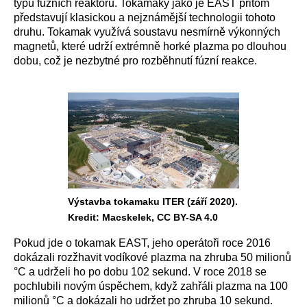
typů fúzních reaktorů. Tokamaky jako je EAST přitom
představují klasickou a nejznámější technologii tohoto
druhu. Tokamak využívá soustavu nesmírně výkonných
magnetů, které udrží extrémně horké plazma po dlouhou
dobu, což je nezbytné pro rozběhnutí fúzní reakce.
Výstavba tokamaku ITER (září 2020).
Kredit: Macskelek, CC BY-SA 4.0
Pokud jde o tokamak EAST, jeho operátoři roce 2016
dokázali rozžhavit vodíkové plazma na zhruba 50 milionů
°C a udrželi ho po dobu 102 sekund. V roce 2018 se
pochlubili novým úspěchem, když zahřáli plazma na 100
milionů °C a dokázali ho udržet po zhruba 10 sekund.