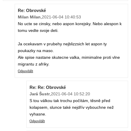
Re: Obrovské
Milan Milan
,
2021-06-04 10:40:53
No ucte se cinsky, nebo aspon korejsky. Nebo alespon k
tomu vedte svoje deti.
Ja ocekavam v prubehy nejblizzsich let aspon ty
poukazky na maso.
Ale spise nastane skutecne valka, mimimalne proti vlne
migrantu z afriky.
Odpovědět
Re: Re: Obrovské
Jará Šustr
,
2021-06-04 10:52:20
S tou válkou tak trochu počítám, těsně před
kolapsem, slunce také nejdřív vybouchne než
vyhasne.
Odpovědět