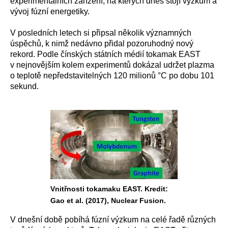
experimentálních zařízení, na kterých dnes stojí výzkum a
vývoj fúzní energetiky.
V posledních letech si připsal několik významných
úspěchů, k nimž nedávno přidal pozoruhodný nový
rekord. Podle čínských státních médií tokamak EAST
v nejnovějším kolem experimentů dokázal udržet plazma
o teplotě nepředstavitelných 120 milionů °C po dobu 101
sekund.
Vnitřnosti tokamaku EAST. Kredit:
Gao et al. (2017), Nuclear Fusion.
V dnešní době pobíhá fúzní výzkum na celé řadě různých