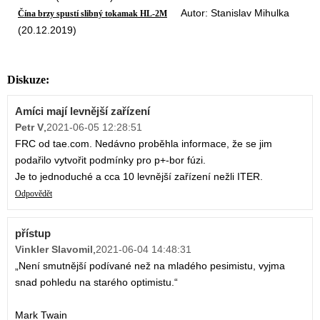
Autor: Stanislav Mihulka
Čína brzy spustí slibný tokamak HL-2M
(20.12.2019)
Diskuze:
Amíci mají levnější zařízení
Petr V
,
2021-06-05 12:28:51
FRC od tae.com. Nedávno proběhla informace, že se jim
podařilo vytvořit podmínky pro p+-bor fúzi.
Je to jednoduché a cca 10 levnější zařízení nežli ITER.
Odpovědět
přístup
Vinkler Slavomil
,
2021-06-04 14:48:31
„Není smutnější podívané než na mladého pesimistu, vyjma
snad pohledu na starého optimistu.“
Mark Twain