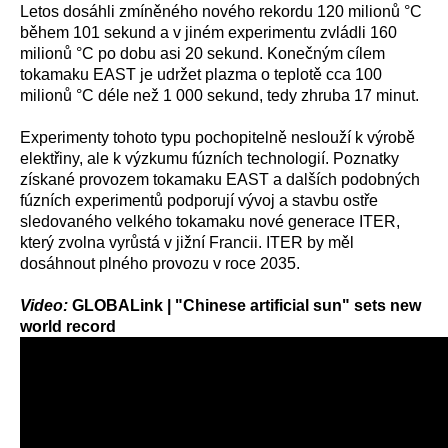
Letos dosáhli zmíněného nového rekordu 120 milionů °C
během 101 sekund a v jiném experimentu zvládli 160
milionů °C po dobu asi 20 sekund. Konečným cílem
tokamaku EAST je udržet plazma o teplotě cca 100
milionů °C déle než 1 000 sekund, tedy zhruba 17 minut.
Experimenty tohoto typu pochopitelně neslouží k výrobě
elektřiny, ale k výzkumu fúzních technologií. Poznatky
získané provozem tokamaku EAST a dalších podobných
fúzních experimentů podporují vývoj a stavbu ostře
sledovaného velkého tokamaku nové generace ITER,
který zvolna vyrůstá v jižní Francii. ITER by měl
dosáhnout plného provozu v roce 2035.
Video:
GLOBALink | "Chinese artificial sun" sets new
world record