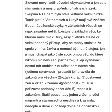
Slované nevyhladili původní obyvatelstvo a jen se s
ním smísili a moji prapředci přijali jejich jazyk.
Skupina R1a nám byla stále kulturně velmi blízká.
Totéž platí o Vietnamcích a i když mají své zvláštní
třeba náboženské zvyky, v základních věcech se
nijak zásadně neliší. Existuje 5 základní věci, ke
kterým musí mít kultury, rasy či etnika stejné či
velmi podobný přístup, aby se mohly smísit a žít
spolu v míru. 1)víra a nemusí být nutně stejná, jen
ji musí chápat jako čistě soukromou věc, do které
nikomu nic není (ani partnerovi) a její vyznavači
nesmí mít ambice z ní učinit dominantní víru
(jedinou správnou) - prosadit její pravidla do
zákonů pro všechny 2)vztah k práci 3)postavení
žen a vztah k ženám 4)porodnost - musí si
pořizovat podobný počet dětí 5) respekt k
zákonům. Stačí pouze, aby jednu z těchto věcí
migranti a starousedlíci nesdíleli a k asimilaci
nedojde a dříve či později dojde na občanskou
válku.....