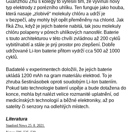
Guanzhou Zhu s kolegy to vyřešili tím, že vyvinuli nový
typ elektrody z porézního uhlíku. Ten funguje jako houba,
která nasaje „zlobivé“ molekuly chlóru a udrží je
v bezpečí, aby mohly být opět přeměněny na chlorid. Jak
říká Zhu, když je jejich baterie nabitá, tak jsou molekuly
chlóru polapeny v pórech uhlíkových nanosfér. Baterie
s touto architekturou v této chvíli zvládnou až 200 cyklů
vybití/nabití a stále je prý prostor pro zlepšení. Dobře
udržované Li-Ion baterie přitom vydrží cca 500 až 1000
cyklů.
Badatelé v experimentech doložili, že jejich baterie
ukládá 1200 mAh na gram materiálu elektrod. To je
zhruba šestinásobek oproti soudobým Li-Ion bateriím.
Pokud tato technologie baterií uspěje a bude dotažena do
konce, mohla byt nalézt velice rozmanité uplatnění, od
medicínských technologií a běžné elektroniky, až po
satelity či senzory na odlehlých místech.
Literatura
Stanford News 25. 8. 2021.