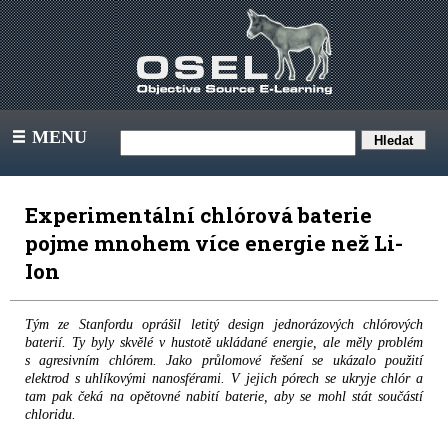
MENU
III
Experimentální chlórová baterie
pojme mnohem více energie než Li-
Ion
Tým ze Stanfordu oprášil letitý design jednorázových chlórových
baterií. Ty byly skvělé v hustotě ukládané energie, ale měly problém
s agresivním chlórem. Jako průlomové řešení se ukázalo použití
elektrod s uhlíkovými nanosférami. V jejich pórech se ukryje chlór a
tam pak čeká na opětovné nabití baterie, aby se mohl stát součástí
chloridu.