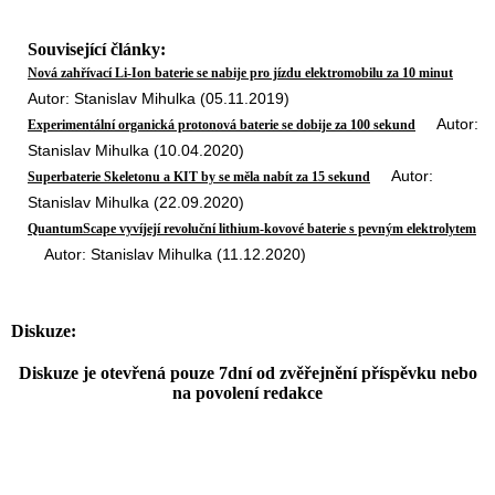
Související články:
Nová zahřívací Li-Ion baterie se nabije pro jízdu elektromobilu za 10 minut
Autor: Stanislav Mihulka (05.11.2019)
Autor:
Experimentální organická protonová baterie se dobije za 100 sekund
Stanislav Mihulka (10.04.2020)
Autor:
Superbaterie Skeletonu a KIT by se měla nabít za 15 sekund
Stanislav Mihulka (22.09.2020)
QuantumScape vyvíjejí revoluční lithium-kovové baterie s pevným elektrolytem
Autor: Stanislav Mihulka (11.12.2020)
Diskuze:
Diskuze je otevřená pouze 7dní od zvěřejnění příspěvku nebo
na povolení redakce