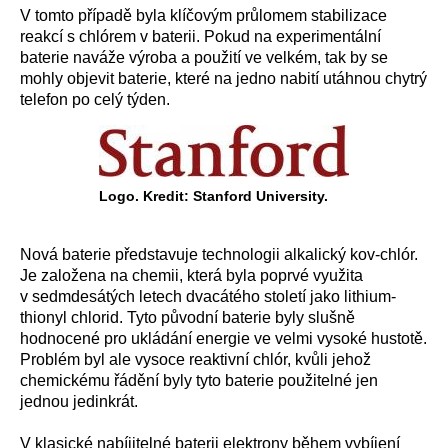
V tomto případě byla klíčovým průlomem stabilizace
reakcí s chlórem v baterii. Pokud na experimentální
baterie naváže výroba a použití ve velkém, tak by se
mohly objevit baterie, které na jedno nabití utáhnou chytrý
telefon po celý týden.
Logo. Kredit: Stanford University.
Nová baterie představuje technologii alkalický kov-chlór.
Je založena na chemii, která byla poprvé využita
v sedmdesátých letech dvacátého století jako lithium-
thionyl chlorid. Tyto původní baterie byly slušně
hodnocené pro ukládání energie ve velmi vysoké hustotě.
Problém byl ale vysoce reaktivní chlór, kvůli jehož
chemickému řádění byly tyto baterie použitelné jen
jednou jedinkrát.
V klasické nabíjitelné baterii elektrony během vybíjení