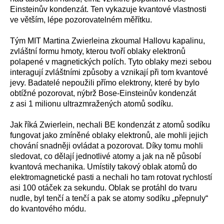
Einsteinův kondenzát. Ten vykazuje kvantové vlastnosti
ve větším, lépe pozorovatelném měřítku.
Tým MIT Martina Zwierleina zkoumal Hallovu kapalinu,
zvláštní formu hmoty, kterou tvoří oblaky elektronů
polapené v magnetických polích. Tyto oblaky mezi sebou
interagují zvláštními způsoby a vznikají při tom kvantové
jevy. Badatelé nepoužili přímo elektrony, které by bylo
obtížné pozorovat, nýbrž Bose-Einsteinův kondenzát
z asi 1 milionu ultrazmražených atomů sodíku.
Jak říká Zwierlein, nechali BE kondenzát z atomů sodíku
fungovat jako zmíněné oblaky elektronů, ale mohli jejich
chování snadněji ovládat a pozorovat. Díky tomu mohli
sledovat, co dělají jednotlivé atomy a jak na ně působí
kvantová mechanika. Umístily takový oblak atomů do
elektromagnetické pasti a nechali ho tam rotovat rychlostí
asi 100 otáček za sekundu. Oblak se protáhl do tvaru
nudle, byl tenčí a tenčí a pak se atomy sodíku „přepnuly“
do kvantového módu.