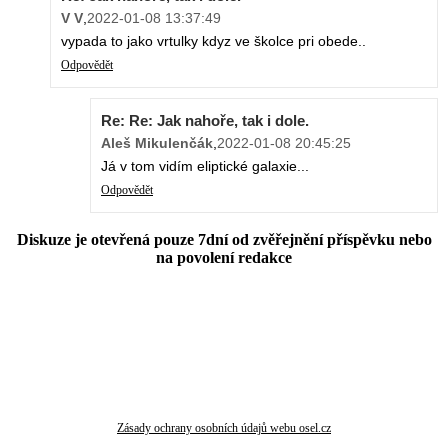
V V
,
2022-01-08 13:37:49
vypada to jako vrtulky kdyz ve školce pri obede..
Odpovědět
Re: Re: Jak nahoře, tak i dole.
Aleš Mikulenčák
,
2022-01-08 20:45:25
Já v tom vidím eliptické galaxie...
Odpovědět
Diskuze je otevřená pouze 7dní od zvěřejnění příspěvku nebo
na povolení redakce
Zásady ochrany osobních údajů webu osel.cz