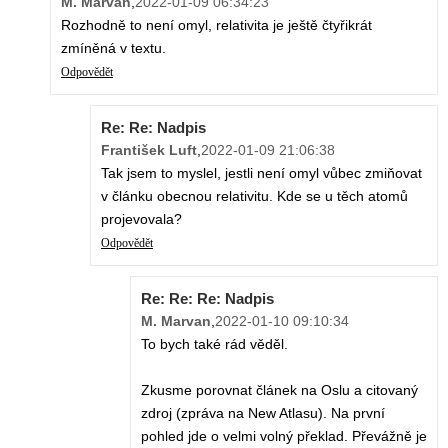
M. Marvan
,
2022-01-09 06:34:23
Rozhodně to není omyl, relativita je ještě čtyřikrát
zmíněná v textu.
Odpovědět
Re: Re: Nadpis
František Luft
,
2022-01-09 21:06:38
Tak jsem to myslel, jestli není omyl vůbec zmiňovat
v článku obecnou relativitu. Kde se u těch atomů
projevovala?
Odpovědět
Re: Re: Re: Nadpis
M. Marvan
,
2022-01-10 09:10:34
To bych také rád věděl.
Zkusme porovnat článek na Oslu a citovaný
zdroj (zpráva na New Atlasu). Na první
pohled jde o velmi volný překlad. Převážně je