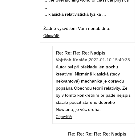
... the overarching world of classical physics
...
... klasická relativistická fyzika ...
Žádné vysvětlení Vám nenabídnu.
Odpovědět
Re: Re: Re: Re: Nadpis
Vojtěch Kocián
,
2022-01-10 15:49:38
Autor byl při překladu jen trochu
kreativní. Nicméně klasická (tedy
nekvantová) mechanika je opravdu
popsána Obecnou teorií relativity. Že
by v tomto konkrétním případě nejspíš
stačilo použít starého dobrého
Newtona, je věc druhá.
Odpovědět
Re: Re: Re: Re: Re: Nadpis