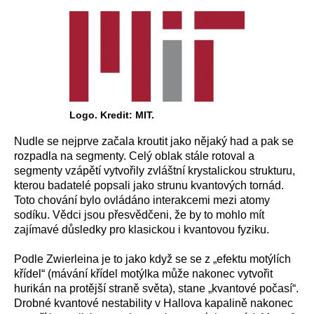
Logo. Kredit: MIT.
Nudle se nejprve začala kroutit jako nějaký had a pak se
rozpadla na segmenty. Celý oblak stále rotoval a
segmenty vzápětí vytvořily zvláštní krystalickou strukturu,
kterou badatelé popsali jako strunu kvantových tornád.
Toto chování bylo ovládáno interakcemi mezi atomy
sodíku. Vědci jsou přesvědčeni, že by to mohlo mít
zajímavé důsledky pro klasickou i kvantovou fyziku.
Podle Zwierleina je to jako když se se z „efektu motýlích
křídel“ (mávání křídel motýlka může nakonec vytvořit
hurikán na protější straně světa), stane „kvantové počasí“.
Drobné kvantové nestability v Hallova kapalině nakonec