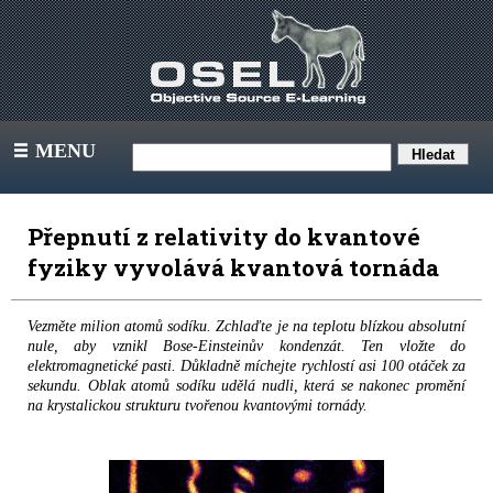
MENU
III
Přepnutí z relativity do kvantové
fyziky vyvolává kvantová tornáda
Vezměte milion atomů sodíku. Zchlaďte je na teplotu blízkou absolutní
nule, aby vznikl Bose-Einsteinův kondenzát. Ten vložte do
elektromagnetické pasti. Důkladně míchejte rychlostí asi 100 otáček za
sekundu. Oblak atomů sodíku udělá nudli, která se nakonec promění
na krystalickou strukturu tvořenou kvantovými tornády.