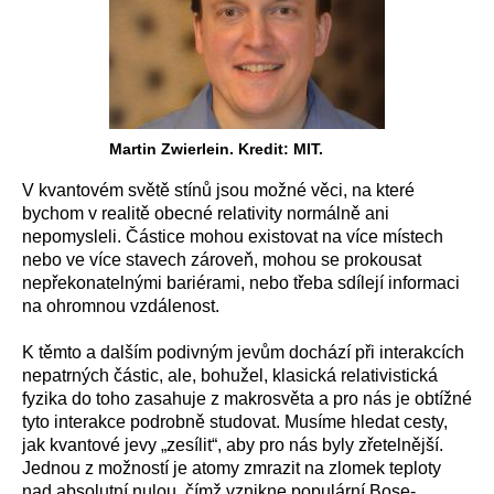
Martin Zwierlein. Kredit: MIT.
V kvantovém světě stínů jsou možné věci, na které
bychom v realitě obecné relativity normálně ani
nepomysleli. Částice mohou existovat na více místech
nebo ve více stavech zároveň, mohou se prokousat
nepřekonatelnými bariérami, nebo třeba sdílejí informaci
na ohromnou vzdálenost.
K těmto a dalším podivným jevům dochází při interakcích
nepatrných částic, ale, bohužel, klasická relativistická
fyzika do toho zasahuje z makrosvěta a pro nás je obtížné
tyto interakce podrobně studovat. Musíme hledat cesty,
jak kvantové jevy „zesílit“, aby pro nás byly zřetelnější.
Jednou z možností je atomy zmrazit na zlomek teploty
nad absolutní nulou, čímž vznikne populární Bose-