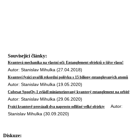
Související články:
Kvantová mechanika na vlastní oči: Entanglement objektů o šířce vlasu!
Autor: Stanislav Mihulka (27.04.2018)
Kvantoví fyzici uvařili rekordní polévku s 15 biliony entanglovaných atomů
Autor: Stanislav Mihulka (19.05.2020)
Cubesat SpooQy-1 zvládl miniaturizovaný kvantový entanglement na orbitě
Autor: Stanislav Mihulka (29.06.2020)
Autor:
Fyzici kvantově provázali dva naprosto odlišné velké objekty
Stanislav Mihulka (30.09.2020)
Diskuze: