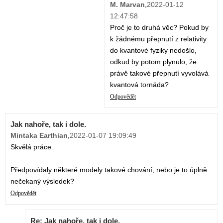
M. Marvan
,
2022-01-12
12:47:58
Proč je to druhá věc? Pokud by
k žádnému přepnutí z relativity
do kvantové fyziky nedošlo,
odkud by potom plynulo, že
právě takové přepnutí vyvolává
kvantová tornáda?
Odpovědět
Jak nahoře, tak i dole.
Mintaka Earthian
,
2022-01-07 19:09:49
Skvělá práce.
Předpovídaly některé modely takové chování, nebo je to úplně
nečekaný výsledek?
Odpovědět
Re: Jak nahoře, tak i dole.