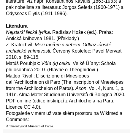
literatuře, viz např. Konstantinos Kavafis (1863-1933) a
pak nobelisté za literaturu: Jorgos Seferis (1900-1971) a
Odysseas Elytis (1911-1996).
Literatura
Nejstarší řecká lyrika
. Radislav Hošek (ed.). Praha:
Antická knihovna 1981. (Překlady.)
Z. Kratochvíl:
Mezi mořem a nebem. Odkaz iónské
archaické vnímavosti.
Červený Kostelec: Pavel Mervart
2010, s. 89-115.
Matúš Porubjak:
Vôľa (k) celku
. Velké Úľany: Schola
philosophica 2010. (Hlavně o Theognidovi.)
Matteo Rivoli: L’iscrizione di Mnesiepes
dall’Archilocheion di Paro (The Inscription of Mnesiepes
from the Archilocheion of Paros).
Axon
, Vol. 4, Num. 1, p.
141n. Alma Mater Studiorum Università di Bologna 2020.
PDF on line
(edice inskripcí z Archilocheia na Paru,
Licence CC 4.0).
Fotogalerie v mém uživatelském prostoru na Wikimedia
Commons:
.
Archaeological Museum of Paros