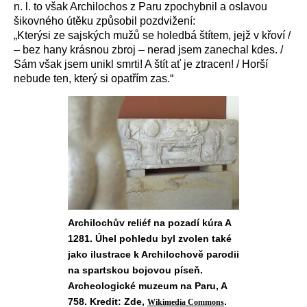
n. l. to však Archilochos z Paru zpochybnil a oslavou
šikovného útěku způsobil pozdvižení:
„
Kterýsi ze sajských mužů se holedbá štítem, jejž v křoví /
– bez hany krásnou zbroj – nerad jsem zanechal kdes. /
Sám však jsem unikl smrti! A štít ať je ztracen! / Horší
nebude ten, který si opatřím zas.“
Archilochův reliéf na pozadí kúra A
1281. Úhel pohledu byl zvolen také
jako ilustrace k Archilochově parodii
na spartskou bojovou píseň.
Archeologické muzeum na Paru, A
758. Kredit: Zde,
.
Wikimedia Commons