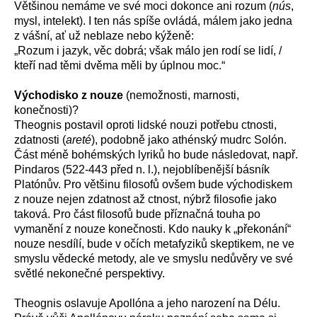
Většinou nemáme ve své moci dokonce ani rozum (
nús
,
mysl, intelekt). I ten nás spíše ovládá, málem jako jedna
z vášní, ať už neblaze nebo kýženě:
„
Rozum i jazyk, věc dobrá; však málo jen rodí se lidí, /
kteří nad těmi dvěma měli by úplnou moc.“
Východisko z nouze
(nemožnosti, marnosti,
konečnosti)?
Theognis postavil oproti lidské nouzi potřebu ctnosti,
zdatnosti (
areté
), podobně jako athénský mudrc Solón.
Část méně bohémských lyriků ho bude následovat, např.
Pindaros (522-443 před n. l.), nejoblíbenější básník
Platónův. Pro většinu filosofů ovšem bude východiskem
z nouze nejen zdatnost až ctnost, nýbrž filosofie jako
taková. Pro část filosofů bude příznačná touha po
vymanění z nouze konečnosti. Kdo nauky k „překonání“
nouze nesdílí, bude v očích metafyziků skeptikem, ne ve
smyslu vědecké metody, ale ve smyslu nedůvěry ve své
světlé nekonečné perspektivy.
Theognis oslavuje Apollóna a jeho narození na Délu.