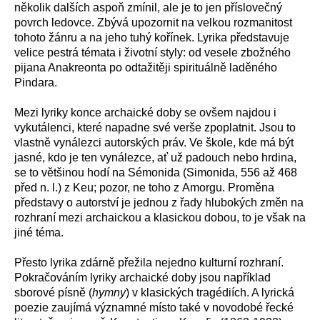
několik dalších aspoň zmínil, ale je to jen příslovečný
povrch ledovce. Zbývá upozornit na velkou rozmanitost
tohoto žánru a na jeho tuhý kořínek. Lyrika představuje
velice pestrá témata i životní styly: od vesele zbožného
pijana Anakreonta po odtažitěji spirituálně laděného
Pindara.
Mezi lyriky konce archaické doby se ovšem najdou i
vykutálenci, které napadne své verše zpoplatnit. Jsou to
vlastně vynálezci autorských práv. Ve škole, kde má být
jasné, kdo je ten vynálezce, ať už padouch nebo hrdina,
se to většinou hodí na Sémonida (Simonida, 556 až 468
před n. l.) z Keu; pozor, ne toho z Amorgu. Proměna
představy o autorství je jednou z řady hlubokých změn na
rozhraní mezi archaickou a klasickou dobou, to je však na
jiné téma.
Přesto lyrika zdárně přežila nejedno kulturní rozhraní.
Pokračováním lyriky archaické doby jsou například
sborové písně (
hymny
) v klasických tragédiích. A lyrická
poezie zaujímá významné místo také v novodobé řecké