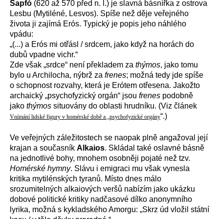
Sapfó
(
620 až 570 před n. l.
) je slavná básnířka z ostrova
Lesbu (Mytiléné, Lesvos). Spíše než děje veřejného
života ji zajímá Erós. Typický je popis jeho náhlého
vpádu:
„
(...) a Erós mi otřásl / srdcem, jako když na horách do
dubů vpadne vichr.“
Zde však „srdce“ není překladem za
thýmos
, jako tomu
bylo u Archilocha, nýbrž za
frenes
; možná tedy jde spíše
o schopnost rozvahy, která je Erótem otřesena. Jakožto
archaický „psychofyzický orgán“ jsou
frenes
podobně
jako
thýmos
situovány do oblasti hrudníku. (Viz článek
“
.)
Vnímání lidské figury v homérské době a „psychofyzické orgány
Ve veřejných záležitostech
se naopak plně angažoval její
krajan a současník
Alkaios
. Skládal také oslavné básně
na jednotlivé bohy, mnohem osobněji pojaté než tzv.
Homérské hymny
. Slávu i emigraci mu však vynesla
kritika mytilénských tyranů. Místo dnes málo
srozumitelných alkaiových veršů nabízím jako ukázku
dobové politické kritiky nadčasové dílko anonymního
lyrika, možná s kykladského Amorgu: „Skrz úd vložil státní