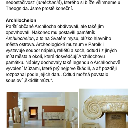
nedostačivost“ (
améchanié
), kterého si blíže všimneme u
Theognida. Jsme prostě koneční.
Archilocheion
Parští občané Archilocha obdivovali, ale také jím
opovrhovali. Nakonec mu postavili památník
Archilocheion
, a to na Svatém mysu, blízko hlavního
města ostrova. Archeologické muzeum v Paroikii
vystavuje soubor nápisů, reliéfů a soch, odtud i z jiných
míst města a okolí, které dosvědčují Archilochovu
památku. Nápisy dochovaly také legendu o Archilochově
vyvolení Múzami, které prý nejprve škádlil, a až později
rozpoznal podle jejich daru. Odtud možná povstalo
sousloví „škádlit múzu“.