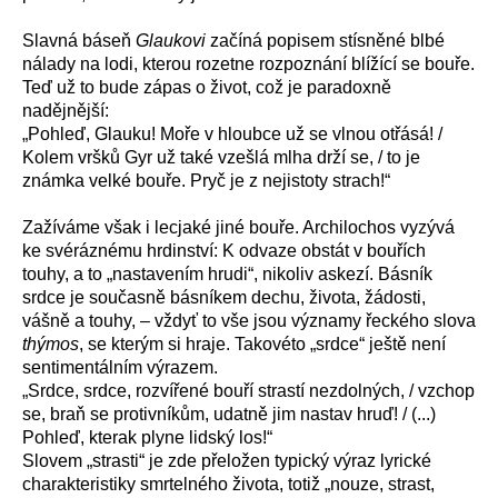
Slavná báseň
Glaukovi
začíná popisem stísněné blbé
nálady na lodi, kterou rozetne rozpoznání blížící se bouře.
Teď už to bude zápas o život, což je paradoxně
nadějnější:
„
Pohleď, Glauku! Moře v hloubce už se vlnou otřásá! /
Kolem vršků Gyr už také vzešlá mlha drží se, / to je
známka velké bouře. Pryč je z nejistoty strach!“
Zažíváme však i lecjaké jiné bouře. Archilochos vyzývá
ke svéráznému hrdinství: K odvaze obstát v bouřích
touhy, a to „nastavením hrudi“, nikoliv askezí. Básník
srdce je současně básníkem dechu, života, žádosti,
vášně a touhy, – vždyť to vše jsou významy řeckého slova
thýmos
, se kterým si hraje. Takovéto „srdce“ ještě není
sentimentálním výrazem.
„
Srdce, srdce, rozvířené bouří strastí nezdolných, / vzchop
se, braň se protivníkům, udatně jim nastav hruď! / (...)
Pohleď, kterak plyne lidský los!“
Slovem „strasti“ je zde přeložen typický výraz lyrické
charakteristiky smrtelného života, totiž „nouze, strast,