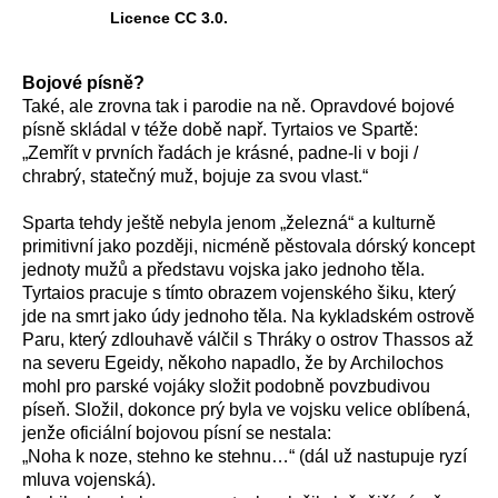
Licence CC 3.0.
Bojové písně?
Také, ale zrovna tak i parodie na ně. Opravdové bojové
písně skládal v téže době např. Tyrtaios ve Spartě:
„
Zemřít v prvních řadách je krásné, padne-li v boji /
chrabrý, statečný muž, bojuje za svou vlast.“
Sparta tehdy ještě nebyla jenom „železná“ a kulturně
primitivní jako později, nicméně pěstovala dórský koncept
jednoty mužů a představu vojska jako jednoho těla.
Tyrtaios pracuje s tímto obrazem vojenského šiku, který
jde na smrt jako údy jednoho těla. Na kykladském ostrově
Paru, který zdlouhavě válčil s Thráky o ostrov Thassos až
na severu Egeidy, někoho napadlo, že by Archilochos
mohl pro parské vojáky složit podobně povzbudivou
píseň. Složil, dokonce prý byla ve vojsku velice oblíbená,
jenže oficiální bojovou písní se nestala:
„
Noha k noze, stehno ke stehnu…“ (dál už nastupuje ryzí
mluva vojenská).