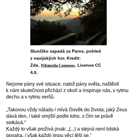
Sluníčko zapadá za Paros, pohled
z naxijských hor. Kredit:
Zde,
. Licence CC
Wikimedia Commons
4.0.
Nejsme pány své situace, natož pány světa, naštěstí
k nám skutečnost přichází z okolí a inspiruje nás, v rytmu
dechu a v rytmu veršů.
„
Takovou vždy náladu / mívá člověk do života, jaký Zeus
dává den, / také smýšlí podle toho, s čím se právě
setkává.“
Každý to však prožívá jinak: „(...) a stejná není lidská
povaha, / však každý jinou věcí těší se.“