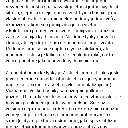
že právě při těchto tématech vystupuje do popředí
nezaměnitelnost a špatná zastupitelnost jednotlivých lidí i
situací, stejně jako jejich pomíjivost. Lyričtí básníci jsou
vlastně objevitelé nezaměnitelné hodnoty jednotlivců a
okamžiku, v kontextu pomíjivosti jich a všeho,
v kolotajícím proměnlivém světě. Pomíjivost okamžiku
zaznívá i v pijáckých písních. Najdeme lyriky opěvující
ctnosti, ale typičtější je pro ně bohémské pojetí života.
Podobně tomu se sice najdou i lyrici státotvorní, ale
mnohem častější je kritická role těchto básníků, často
velice podobně jako u novodobých písničkářů.
Zlatou dobou řecké lyriky je 7. století před n. l., plus ještě
první generace následujícího století, což je synchronní
např. s keramikou „krásného stylu“ (orientalizujícího).
Významné lyrické básníky samozřejmě potkáme i
později. Díla řady z nich se zachovala jen zlomkovitě, ale
hlavním problémem je adekvátní překlad. Sice už
většinou nepíšou hexametrem, ba někteří z nich umožňují
volnější pojetí metra, takže nemáme problém ani tak
s ním (i když u jambů v češtině ano), jako spíš s obtížně
přeložitelnými komprimovanými obrazy, občas navíc