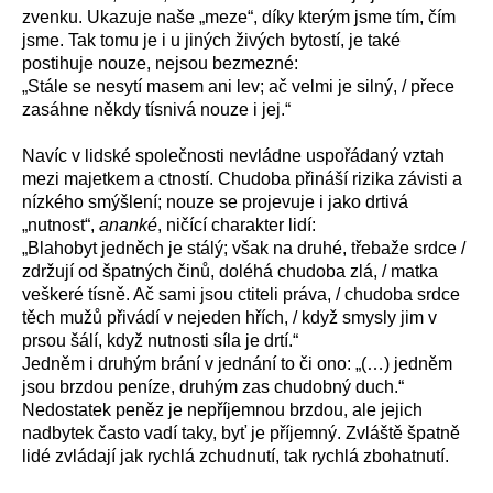
zvenku. Ukazuje naše „meze“, díky kterým jsme tím, čím
jsme. Tak tomu je i u jiných živých bytostí, je také
postihuje nouze, nejsou bezmezné:
„
Stále se nesytí masem ani lev; ač velmi je silný, / přece
zasáhne někdy tísnivá nouze i jej.“
Navíc v lidské společnosti nevládne uspořádaný vztah
mezi majetkem a ctností. Chudoba přináší rizika závisti a
nízkého smýšlení; nouze se projevuje i jako drtivá
„nutnost“,
ananké
, ničící charakter lidí:
„
Blahobyt jedněch je stálý; však na druhé, třebaže srdce /
zdržují od špatných činů, doléhá chudoba zlá, / matka
veškeré tísně. Ač sami jsou ctiteli práva, / chudoba srdce
těch mužů přivádí v nejeden hřích, / když smysly jim v
prsou šálí, když nutnosti síla je drtí.“
Jedněm i druhým brání v jednání to či ono: „(…) jedněm
jsou brzdou peníze, druhým zas chudobný duch.“
Nedostatek peněz je nepříjemnou brzdou, ale jejich
nadbytek často vadí taky, byť je příjemný. Zvláště špatně
lidé zvládají jak rychlá zchudnutí, tak rychlá zbohatnutí.