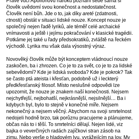
Právě vůči Apollónovu nároku poznání sebe sama si
člověk uvědomí svou konečnost a nedostatečnost.
Člověk není bůh. Jde o to, jak díky
areté
(zdatnosti,
ctnosti) obstát v situaci lidské nouze. Koncept nouze je
společný nejen řadě lyriků, ale téměř celé archaické
vnímavosti a ještě i jejímu pokračování v klasické tragédii.
Potkáme jej také u řady předsokratiků, zvláště na řeckém
východě. Lyrika mu však dala výsostný výraz.
Novověký člověk může být konceptem vládnoucí nouze
zaskočen, ba i zhrozen. Co je to za svět, co je to za lidské
sebevědomí? Kde je lidská svoboda? Kde je pokrok? Tak
se často ptá ateista i křesťan, podobně už i leckterý
předkřesťanský filosof. Místo neslušné odpovědi lze
upozornit, že nouze je znakem naší konečnosti. Nejsem
nejchytřejší, nejbohatší, nejkrásnější, nejsilnější… Ba i
kdybych byl, bylo to stejně v konečné míře. Nejsem
nekonečný a nejsem věčný. Abychom na svoji smrtelnost
nedojeli hodně brzo, tak porůznu pracujeme a plánujeme,
občas nás to i těší. To smrtelníci dělají. Nejen lidé, viz
bajka o veverčiných radách zajíčkovi stran zásob na
zimu. Nebo verše o hladovém lvu, vyrážejícím na lov. My