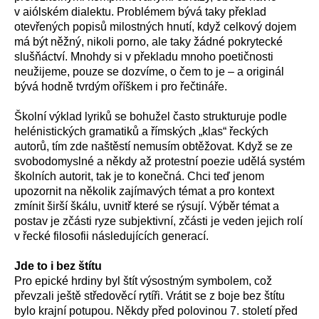
v aiólském dialektu. Problémem bývá taky překlad
otevřených popisů milostných hnutí, když celkový dojem
má být něžný, nikoli porno, ale taky žádné pokrytecké
slušňáctví. Mnohdy si v překladu mnoho poetičnosti
neužijeme, pouze se dozvíme, o čem to je – a originál
bývá hodně tvrdým oříškem i pro řečtináře.
Školní výklad lyriků se bohužel často strukturuje podle
helénistických gramatiků a římských „klas“ řeckých
autorů, tím zde naštěstí nemusím obtěžovat. Když se ze
svobodomyslné a někdy až protestní poezie udělá systém
školních autorit, tak je to konečná. Chci teď jenom
upozornit na několik zajímavých témat a pro kontext
zmínit širší škálu, uvnitř které se rýsují. Výběr témat a
postav je zčásti ryze subjektivní, zčásti je veden jejich rolí
v řecké filosofii následujících generací.
Jde to i bez štítu
Pro epické hrdiny byl štít výsostným symbolem, což
převzali ještě středověcí rytíři. Vrátit se z boje bez štítu
bylo krajní potupou. Někdy před polovinou 7. století před