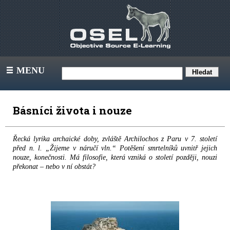
MENU
III
Básníci života i nouze
Řecká lyrika archaické doby, zvláště Archilochos z Paru v 7. století
před n. l. „Žijeme v náručí vln.“ Potěšení smrtelníků uvnitř jejich
nouze, konečnosti. Má filosofie, která vzniká o století později, nouzi
překonat – nebo v ní obstát?