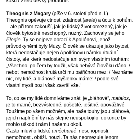
kasu / v tělo děvky proradné.“
Theognis z Megary
(píše v 6
. století před n. l.
)
Theognis opěvuje ctnost, zdatnost (
areté
) a úctu k bohům,
– ale při tom zakouší, jak je lidský život omezený, jak je
člověk bytostně neschopný, nuzný. Zachovaly se jeho
Elegie
. Ty se nejprve obrací k Apollónovi, jehož
průvodkyněmi byly Múzy. Člověk se ukazuje jako bytost,
která nedostačuje nejen Apollónovu nároku rituální
čistoty, ale která nedostačuje ani svým vlastním touhám:
„
Všechno, po čem by toužil, však nebývá člověku dáno, /
neboť nemožnost krutá určí mu patřičnou mez: / Neznáme
nic, my lidé, a bláhové myšlenky máme: / podle své
vlastní mysli bozi však završí vše.“
To, co se my lidé domníváme znát, je „bláhové“,
mataios
,
je to marné, bezvýsledné, pošetilé, ješitné, opovážlivé.
Toužíme po všem možném, ale naše touhy jsou bláhové,
jejich naplnění by nás stejně neuspokojilo, dokonce by
mohlo uškodit nám i našemu okolí.
Často mluví o lidské
améchanié
, neschopnosti,
nemožnosti, obtíži, nouzi. Ta nás neomezuje jenom