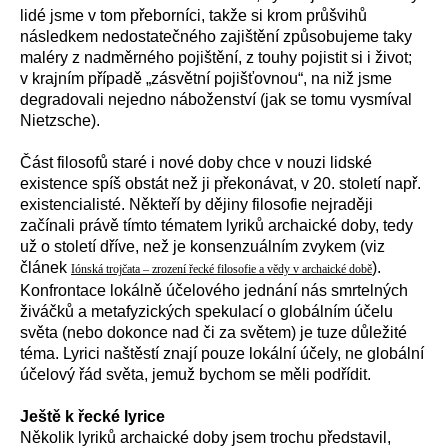
lidé jsme v tom přeborníci, takže si krom průšvihů
následkem nedostatečného zajištění způsobujeme taky
maléry z nadměrného pojištění, z touhy pojistit si i život;
v krajním případě „zásvětní pojišťovnou“, na niž jsme
degradovali nejedno náboženství (jak se tomu vysmíval
Nietzsche).
Část filosofů staré i nové doby chce v nouzi lidské
existence spíš obstát než ji překonávat, v 20. století např.
existencialisté. Někteří by dějiny filosofie nejraději
začínali právě tímto tématem lyriků archaické doby, tedy
už o století dříve, než je konsenzuálním zvykem (viz
článek
).
Iónská trojčata – zrození řecké filosofie a vědy v archaické době
Konfrontace lokálně účelového jednání nás smrtelných
živáčků a metafyzických spekulací o globálním účelu
světa (nebo dokonce nad či za světem) je tuze důležité
téma. Lyrici naštěstí znají pouze lokální účely, ne globální
účelový řád světa, jemuž bychom se měli podřídit.
Ještě k řecké lyrice
Několik lyriků archaické doby jsem trochu představil,