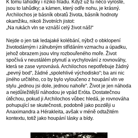
K tomu lahůdky i riziko hladu. Když už tu něco vyroste,
jsou to lahůdky; a kámen, který odře nohu, je krásný.
Archilochos je básník obratů života, básník hodnoty
okamžiku, nikoli životních jistot:
„
Na rukách vln se vznáší celý život náš!“
Nejde o jen tak ledajaké kolébání, nýbrž o obklopení
životodárným i záhubným střídáním vzmachu a úpadku,
jehož obrazem jsou vlny rozbouřeného moře. Život
spočívá v neustálém plynutí a vychylování z rovnováhy,
která se zase vyrovnává.
Archilochos nepotřebuje žádný
„pevný bod“, žádné „spolehlivé východisko“; ba ani nic
jiného určitého, co by bylo vyloučeno z houpání vln ve
stylu „jednou jsi dole, jednou nahoře“. Život je jen náhoda
a nejdůležitější náhodou je vpád Eróta. Dostatečnou
útěchou, pokud ji Archilochos vůbec hledá, je rovnováha
pohupující se skutečnosti, podobně jako později u
Anaximandra a Hérakleita, avšak v méně odtažitém
kontextu, totiž jako houpání lásky a bídy.