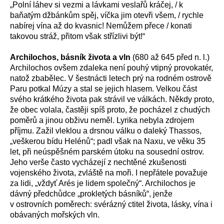
„
Polní láhev si vezmi a lávkami veslařů kráčej, / k
baňatým džbánkům spěj, víčka jim otevři všem, / rychle
nabírej vína až do kvasnic! Nemůžem přece / konati
takovou stráž, přitom však střízlivi být!“
Archilochos, básník života a vln
(680 až 645 před n. l.)
Archilochos ovšem zdaleka není pouhý vtipný provokatér,
natož zbabělec. V šestnácti letech prý na rodném ostrově
Paru potkal Múzy a stal se jejich hlasem. Velkou část
svého krátkého života pak strávil ve válkách. Někdy proto,
že obec volala, častěji spíš proto, že pocházel z chudých
poměrů a jinou obživu neměl. Lyrika nebyla zdrojem
příjmu. Zažil vleklou a drsnou válku o daleký Thassos,
„veškerou bídu Helénů“; padl však na Naxu, ve věku 35
let, při neúspěšném parském útoku na sousední ostrov.
Jeho verše často vycházejí z nechtěné zkušenosti
vojenského života, zvláště na moři. I nepřátele považuje
za lidi, „vždyť Arés je lidem společný“. Archilochos je
dávný předchůdce „prokletých básníků“, jenže
v ostrovních poměrech: svérázný ctitel života, lásky, vína i
obávaných mořských vln.