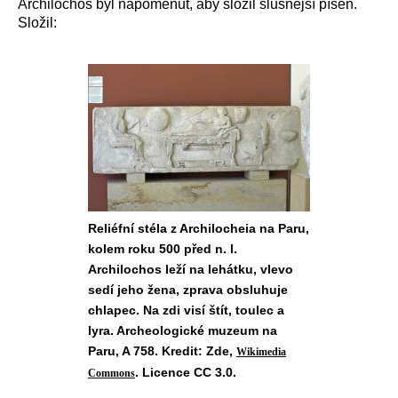
Archilochos byl napomenut, aby složil slušnější píseň.
Složil:
Reliéfní stéla z Archilocheia na Paru,
kolem roku 500 před n. l.
Archilochos leží na lehátku, vlevo
sedí jeho žena, zprava obsluhuje
chlapec. Na zdi visí štít, toulec a
lyra. Archeologické muzeum na
Paru, A 758. Kredit: Zde,
Wikimedia
. Licence CC 3.0.
Commons