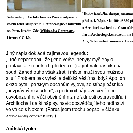
Hlavice iónského sloupu, mramor
Sál s nálezy z Archilocheia na Paru (i odjinud),
před n. l. Nápis z let 400 až 380 př
kolem roku 500 před n. l. Archeologické muzeum
u Archilochova hrobu. Místo nále
na Paru. Kredit: Zde,
Wikimedia Commons
.
Paru. Archeologické muzeum na P
Licence CC 4.0.
Zde,
Wikimedia Commons
. Lice
Jiný nápis dokládá zajímavou legendu:
„
Lidé nepochopili, že [jeho verše] nebyly myšleny o
pohlaví, ale o polních plodech (...) a pohnali básníka na
soud. Zanedlouho však ztratili místní muži svou mužnou
sílu.“ Problém pak vyřešila delfská věštírna, když Apollón
skrze pythii parským občanům vyjevil, že stíhají básníka
„bezprávným soudem“, a podmínil nápravu věcí jeho
osvobozením. Vůči obviněním z neřádnosti ospravedlňují
Archilocha i další nápisy, navíc dosvědčují jeho hrdinství
ve válce s Naxem.
(Paros jsem trochu popsal v článku
.)
Antické základy evropské kultury
Aiólská lyrika