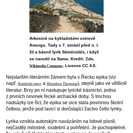
Arkesiné na kykladském ostrově
Amorgu. Tady v 7. století před n. l.
žil a básnil lyrik Sémónidés, i když
se narodil na Samu. Kredit: Zde,
. Licence CC 4.0.
Wikimedia Commons
Nejstarším literárním žánrem byla v Řecku epika (viz
např.
a
), stejně jako ve většině
Homérské eposy
Hésiodova Theogonie
literatur. Brzy po ní nastupuje lyrické básnictví, jedna
z prvních novinek řecké archaické doby. S trochou
nadsázky lze říct, že epika se sice stala povinnou školní
četbou, jenže pod lavicí si dorůstající žactvo četlo lyriky.
Lyrika vznikla autorským navázáním na lidové písně,
nejčastěji milostné, svatební a pohřební. Je pochopitelné,