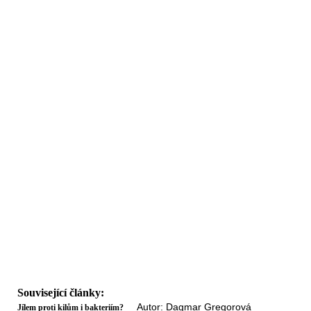
Související články:
Autor: Dagmar Gregorová
Jílem proti kilům i bakteriím?