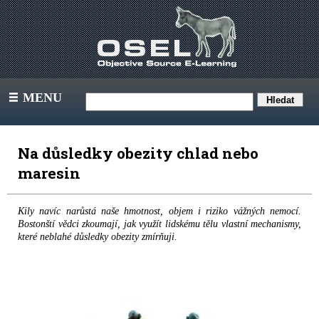
MENU
III
Na důsledky obezity chlad nebo
maresin
Kily navíc narůstá naše hmotnost, objem i riziko vážných nemocí.
Bostonští vědci zkoumají, jak využít lidskému tělu vlastní mechanismy,
které neblahé důsledky obezity zmírňuji.