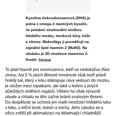
Kyselina dokosahexaenová (DHA) je
jedna z omega-3 mastných kyselin.
Je primární strukturální složkou
lidského mozku, mozkové kůry, kůže
a sítnice. Makrofágy ji proměňují na
signální lipid maresin 2 (MaR2). Na
obrázku je 2D struktura maresinu 2.
Kredit:
Pubchem
To platí hlavně pro novorozence, kteří se nedokážou třást
zimou. Asi 5 % jejich tělesné hmotnosti však tvoří právě
hnědý tuk, který v krku obklopuje
cévy vedoucí do mozku,
je uložen mezi lopatkami, ale také u ledvin a jiných
důležitých vnitřních orgánů. Věkem ho však výrazně
ub
u
de a chladu se tělo začne bránit svalovým třesem.
Do dospělosti se uchová jen malé
množství hnědého tuku
v krku, u klíční kosti, ledvin a míchy. Jeho zásoba se o
něco zvětší při aklimatizaci na déletrvající chladnější