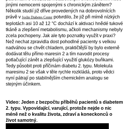
jinými nemocemi spojenými s chronickým zánětem?
Několik studií již dříve provedených na dobrovolnících
právě v
potvrdilo, že již při mírně nízkých
Joslin Diabetes Center
teplotách asi 10 až 12 °C dochází k aktivaci hnědé tukové
tkáně a zlepšení metabolismu, ačkoli mechanismy nebyly
zcela pochopeny. Jak ale tyto poznatky využít v praxi?
Než nechat zpravidla dost pohodlné pacienty s velkou
nadváhou se chvět chladem, praktičtější by bylo externě
dodávat tělu přímo maresin 2 a tím navodit procesy
potlačující zánět a zlepšující využití glukózy buňkami.
Tedy působit proti příčinám diabetu 2. typu. Molekula
maresinu 2 se však v těle rychle rozkládá, proto vědci
nyní pátrají po stabilnějším chemickém analogu se
stejným účinkem.
Video:
Jeden z bezpočtu příběhů pacientů s diabetem
2. typu. Vypovídající, varující, protože nejde o nic
méně než o kvalitu života, zdraví a koneckonců o
život samotný.