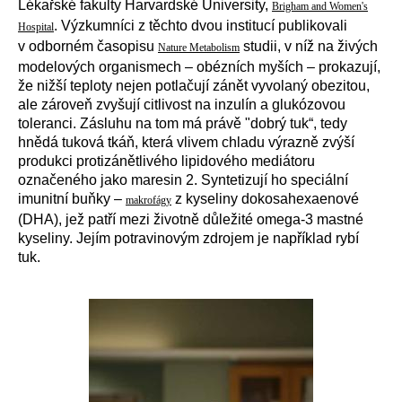
Lékařské fakulty Harvardské University,
Brigham and Women's
. Výzkumníci z těchto dvou institucí publikovali
Hospital
v odborném časopisu
studii, v níž na živých
Nature Metabolism
modelových organismech – obézních myších – prokazují,
že
nižší teploty nejen potlačují zánět vyvolaný obezitou,
ale zároveň zvyšují citlivost na inzulín a glukózovou
toleranci. Zásluhu na tom má právě "dobrý tuk“, tedy
hnědá tuková tkáň, která vlivem chladu výrazně zvýší
produkci protizánětlivého lipidového mediátoru
označeného jako maresin 2. Syntetizují ho speciální
imunitní buňky –
z kyseliny dokosahexaenové
makrofágy
(DHA), jež patří mezi životně důležité omega-3 mastné
kyseliny
.
Jejím potravinovým zdrojem je například rybí
tuk.