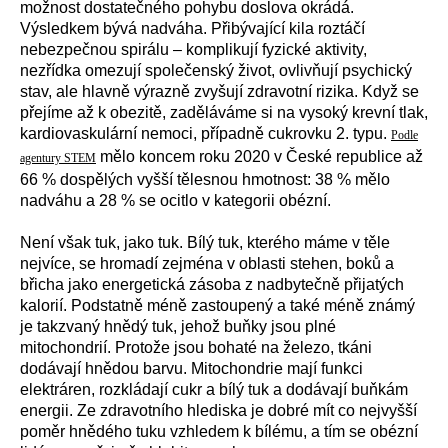
možnost dostatečného pohybu doslova okrádá.
Výsledkem bývá nadváha. Přibývající kila roztáčí
nebezpečnou spirálu – komplikují fyzické aktivity,
nezřídka omezují společenský život, ovlivňují psychický
stav, ale hlavně výrazně zvyšují zdravotní rizika. Když se
přejíme až k obezitě, zaděláváme si na vysoký krevní tlak,
kardiovaskulární nemoci, případně cukrovku 2. typu.
Podle
mělo koncem roku 2020 v České republice až
agentury STEM
66 % dospělých vyšší tělesnou hmotnost: 38 % mělo
nadváhu a 28 % se ocitlo v kategorii obézní.
Není však tuk, jako tuk. Bílý tuk, kterého máme v těle
nejvíce, se hromadí zejména v oblasti stehen, boků a
břicha jako energetická zásoba z nadbytečně přijatých
kalorií. Podstatně méně zastoupený a také méně známý
je takzvaný hnědý tuk, jehož buňky jsou plné
mitochondrií. Protože jsou bohaté na železo, tkáni
dodávají hnědou barvu. Mitochondrie mají funkci
elektráren, rozkládají cukr a bílý tuk a dodávají buňkám
energii. Ze zdravotního hlediska je dobré mít co nejvyšší
poměr hnědého tuku vzhledem k bílému, a tím se obézní