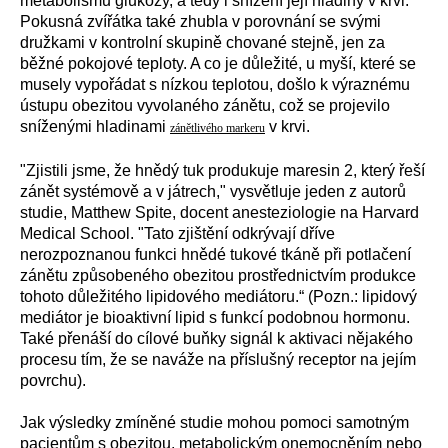
metabolismu glukózy, a tedy i snížení její hladiny v krvi.
Pokusná zvířátka také zhubla v porovnání se svými
družkami v kontrolní skupině chované stejně, jen za
běžné pokojové teploty. A co je důležité, u myší, které se
musely vypořádat s nízkou teplotou, došlo k výraznému
ústupu obezitou vyvolaného zánětu, což se projevilo
sníženými hladinami
v krvi.
zánětlivého markeru
"Zjistili jsme, že hnědý tuk produkuje maresin 2, který řeší
zánět systémově a v játrech," vysvětluje jeden z autorů
studie, Matthew Spite, docent anesteziologie na Harvard
Medical School. "Tato zjištění odkrývají dříve
nerozpoznanou funkci hnědé tukové tkáně při potlačení
zánětu způsobeného obezitou prostřednictvím produkce
tohoto důležitého lipidového mediátoru.“ (Pozn.: l
ipidový
mediátor je bioaktivní lipid s funkcí podobnou hormonu.
Také přenáší do cílové buňky signál k aktivaci nějakého
procesu tím, že se naváže na příslušný receptor na jejím
povrchu).
Jak výsledky zmíněné studie mohou pomoci samotným
pacientům s obezitou,
metabolickým onemocněním nebo