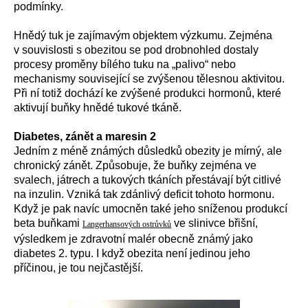
podmínky.
Hnědý tuk je zajímavým objektem výzkumu. Zejména
v souvislosti s obezitou se pod drobnohled dostaly
procesy proměny bílého tuku na „palivo“ nebo
mechanismy související se zvýšenou tělesnou aktivitou.
Při ní totiž dochází ke zvýšené produkci hormonů, které
aktivují buňky hnědé tukové tkáně.
Diabetes, zánět a maresin 2
Jedním z méně známých důsledků obezity je mírný, ale
chronický zánět. Způsobuje, že buňky zejména ve
svalech, játrech a tukových tkáních přestávají být citlivé
na inzulin. Vzniká tak zdánlivý deficit tohoto hormonu.
Když je pak navíc umocněn také jeho sníženou produkcí
beta buňkami
ve slinivce břišní,
Langerhansových ostrůvků
výsledkem je zdravotní malér obecně známý jako
diabetes 2. typu. I když obezita není jedinou jeho
příčinou, je tou nejčastější.