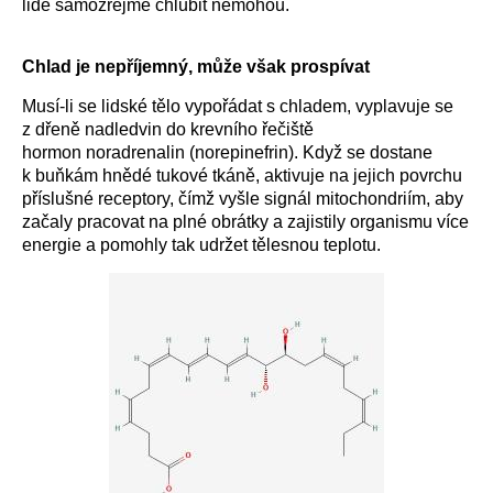
lidé samozřejmě chlubit nemohou.
Chlad je nepříjemný, může však prospívat
Musí-li se lidské tělo vypořádat s chladem, vyplavuje se
z dřeně nadledvin do krevního řečiště
hormon noradrenalin (norepinefrin). Když se dostane
k buňkám hnědé tukové tkáně, aktivuje na jejich povrchu
příslušné receptory, čímž vyšle signál mitochondriím, aby
začaly pracovat na plné obrátky a zajistily organismu více
energie a pomohly tak udržet tělesnou teplotu.