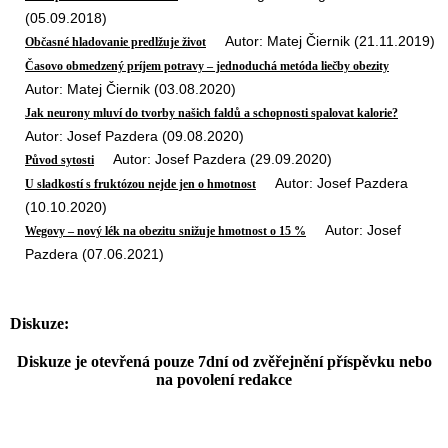
(05.09.2018)
Autor: Matej Čiernik (21.11.2019)
Občasné hladovanie predlžuje život
Časovo obmedzený príjem potravy – jednoduchá metóda liečby obezity
Autor: Matej Čiernik (03.08.2020)
Jak neurony mluví do tvorby našich faldů a schopnosti spalovat kalorie?
Autor: Josef Pazdera (09.08.2020)
Autor: Josef Pazdera (29.09.2020)
Původ sytosti
Autor: Josef Pazdera
U sladkostí s fruktózou nejde jen o hmotnost
(10.10.2020)
Autor: Josef
Wegovy – nový lék na obezitu snižuje hmotnost o 15 %
Pazdera (07.06.2021)
Diskuze:
Diskuze je otevřená pouze 7dní od zvěřejnění příspěvku nebo
na povolení redakce