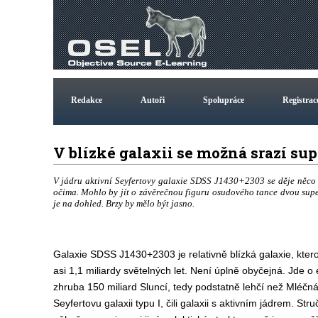
Redakce
Autoři
Spolupráce
Registrac
V blízké galaxii se možná srazí su
V jádru aktivní Seyfertovy galaxie SDSS J1430+2303 se děje něco z
očima. Mohlo by jít o závěrečnou figuru osudového tance dvou supe
je na dohled. Brzy by mělo být jasno.
Galaxie SDSS J1430+2303 je relativně blízká galaxie, kter
asi 1,1 miliardy světelných let. Není úplně obyčejná. Jde o e
zhruba 150 miliard Sluncí, tedy podstatně lehčí než Mléčn
Seyfertovu galaxii typu I, čili galaxii s aktivním jádrem. Str