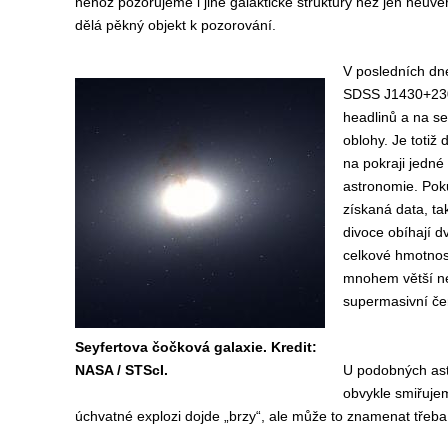
něhož pozorujeme i jiné galaktické struktury než jen neuvěři
dělá pěkný objekt k pozorování.
V posledních dne
SDSS J1430+230
headlinů a na se
oblohy. Je totiž
na pokraji jedné
astronomie. Pok
získaná data, tak
divoce obíhají d
celkové hmotnost
mnohem větší n
supermasivní čer
Seyfertova čočková galaxie. Kredit:
NASA / STScI.
U podobných ast
obvykle smiřujem
úchvatné explozi dojde „brzy“, ale může to znamenat třeba 1