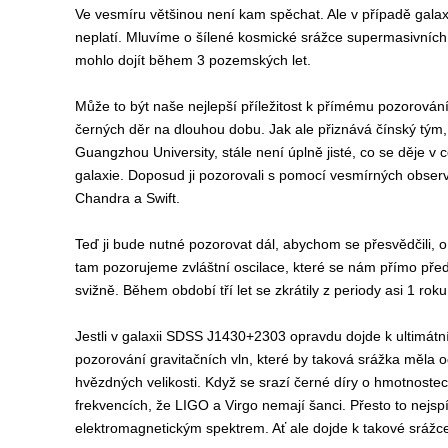
Ve vesmíru většinou není kam spěchat. Ale v případě gal
neplatí. Mluvíme o šílené kosmické srážce supermasivních 
mohlo dojít během 3 pozemských let.
Může to být naše nejlepší příležitost k přímému pozorován
černých děr na dlouhou dobu. Jak ale přiznává čínský tým,
Guangzhou University, stále není úplně jisté, co se děje v 
galaxie. Doposud ji pozorovali s pomocí vesmírných obs
Chandra a Swift.
Teď ji bude nutné pozorovat dál, abychom se přesvědčili, o
tam pozorujeme zvláštní oscilace, které se nám přímo před
svižně. Během období tří let se zkrátily z periody asi 1 rok
Jestli v galaxii SDSS J1430+2303 opravdu dojde k ultimátn
pozorování gravitačních vln, které by taková srážka měla o
hvězdných velikosti. Když se srazí černé díry o hmotnostech
frekvencích, že LIGO a Virgo nemají šanci. Přesto to nejs
elektromagnetickým spektrem. Ať ale dojde k takové srážc