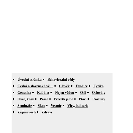
Úvodní stránka
Behavioralni vědy
Česká a slovenská vě…
Člověk
Evoluce
Fyzika
Genetika
Kabinet
Nejen vědou
Osli
Osloviny
Ovce, kozy
Prase
Přečetli jsme
Ptáci
Rostliny
Semináře
Skot
Vesmír
Viry, bakterie
Zajímavosti
Zdraví