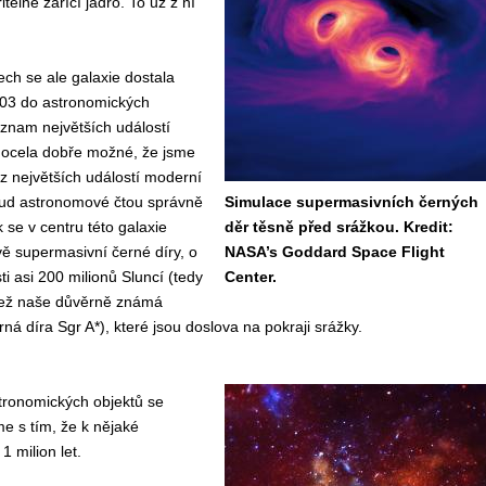
telně zářící jádro. To už z ní
ch se ale galaxie dostala
3 do astronomických
znam největších událostí
 docela dobře možné, že jsme
 z největších událostí moderní
ud astronomové čtou správně
Simulace supermasivních černých
 se v centru této galaxie
děr těsně před srážkou. Kredit:
vě supermasivní černé díry, o
NASA’s Goddard Space Flight
i asi 200 milionů Sluncí (tedy
Center.
ež naše důvěrně známá
ná díra Sgr A*), které jsou doslova na pokraji srážky.
ronomických objektů se
e s tím, že k nějaké
 milion let.