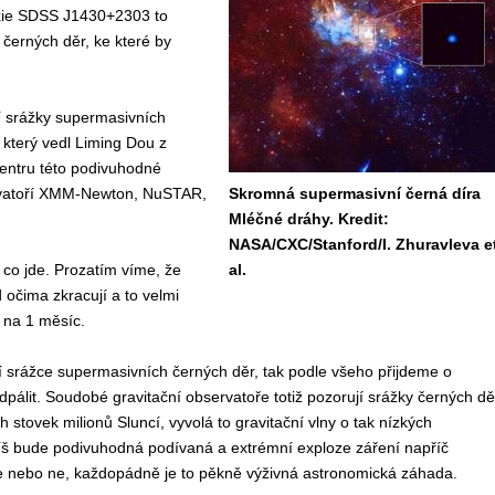
axie SDSS J1430+2303 to
černých děr, ke které by
í srážky supermasivních
 který vedl Liming Dou z
centru této podivuhodné
ervatoří XMM-Newton, NuSTAR,
Skromná supermasivní černá díra
Mléčné dráhy. Kredit:
NASA/CXC/Stanford/I. Zhuravleva e
 co jde. Prozatím víme, že
al.
 očima zkracují a to velmi
u na 1 měsíc.
í srážce supermasivních černých děr, tak podle všeho přijdeme o
dpálit. Soudobé gravitační observatoře totiž pozorují srážky černých dě
 stovek milionů Sluncí, vyvolá to gravitační vlny o tak nízkých
píš bude podivuhodná podívaná a extrémní exploze záření napříč
e nebo ne, každopádně je to pěkně výživná astronomická záhada.