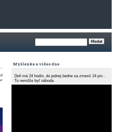
Myšlenka a video dne
ed
Deň má 24 hodín, do jednej bedne sa zmestí 24 pív...
ka
To nemôže byť náhoda.