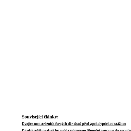
Související články:
Au
Dvojice monstrózních černých děr těsně před apokalyptickou srážkou
Divoká srážka galaxií by mohla vykopnout Sluneční soustavu do vesmír