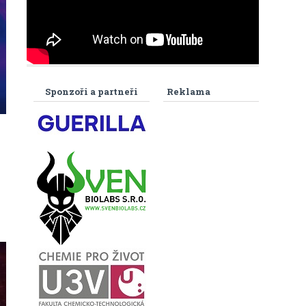
Sponzoři a partneři
Reklama