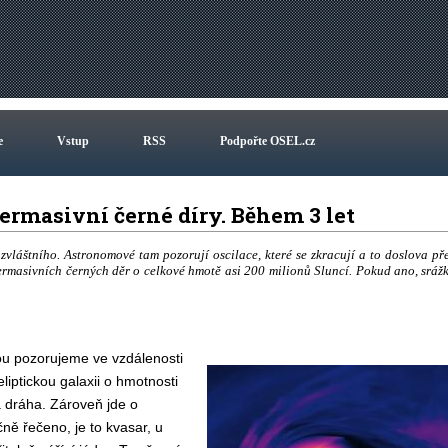
e
Vstup
RSS
Podpořte OSEL.cz
permasivní černé díry. Během 3 let
vláštního. Astronomové tam pozorují oscilace, které se zkracují a to doslova př
rmasivních černých děr o celkové hmotě asi 200 milionů Sluncí. Pokud ano, sráž
ou pozorujeme ve vzdálenosti
liptickou galaxii o hmotnosti
á dráha. Zároveň jde o
učně řečeno, je to kvasar, u