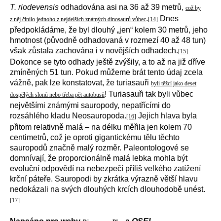
T. riodevensis
odhadována asi na 36 až 39 metrů,
což by
.
Dnes
z něj činilo jednoho z nejdelších známých dinosaurů vůbec
[14]
předpokládáme, že byl dlouhý „jen“ kolem 30 metrů, jeho
hmotnost (původně odhadovaná v rozmezí 40 až 48 tun)
však zůstala zachována i v novějších odhadech.
[15]
Dokonce se tyto odhady ještě zvýšily, a to až na již dříve
zmíněných 51 tun. Pokud můžeme brát tento údaj zcela
vážně, pak lze konstatovat, že turiasauři
byli těžcí jako deset
! Turiasauři tak byli vůbec
dospělých slonů nebo třeba pět autobusů
největšími známými sauropody, nepatřícími do
rozsáhlého kladu Neosauropoda.
Jejich hlava byla
[16]
přitom relativně malá – na délku měřila jen kolem 70
centimetrů, což je oproti gigantickému tělu těchto
sauropodů značně malý rozměr. Paleontologové se
domnívají, že proporcionálně malá lebka mohla být
evoluční odpovědí na nebezpečí příliš velkého zatížení
krční páteře. Sauropodi by zkrátka výrazně větší hlavu
nedokázali na svých dlouhých krcích dlouhodobě unést.
[17]