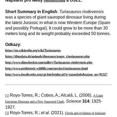
Napsáno pro weby
a
OSEL
.
DinosaurusBlog
Short Summary in English
:
Turiasaurus riodevensis
was a species of giant sauropod dinosaur living during
the latest Jurassic in what is now Western Europe (Spain
and possibly Portugal). It could grow to be more than 30
meters long and its weight probably exceeded 50 tonnes.
Odkazy
:
https://en.wikipedia.org/wiki/Turiasaurus
https://dinodata.de/animals/dinosaurs/pages_t/turiasaurus.php
http://www.dinochecker.com/gallery/Turiasaurus-riodevensis.php
http://www.prehistoric-wildlife.com/species/t/turiasaurus.html
http://www.fossilworks.org/cgi-bin/bridge.pl?a=taxonInfo&taxon_no=91327
Royo-Torres, R.; Cobos, A.; Alcalá, L. (2006).
[1]
A Giant
.
Science
314
: 1925-
European Dinosaur and a New Sauropod Clade
1927.
Royo-Torres, R.;
et al.
(2021).
[2]
Origin and evolution of turiasaur