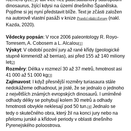
dinosaurus, žijící kdysi na území dnešního Španělska.
Pojďme si jej nyní představit blíže. Text je zčásti založen
na autorově vlastní pasáži v knize
(nakl.
Pravěcí vládci Evropy
Kazda, 2020).
Vědecky popsán
: V roce 2006 paleontology R. Royo-
Torresem, A. Cobosem a L. Alcalou
[1]
Výskyt
: V období pozdní jury až rané křídy (geologické
stupně kimmeridž až berrias), asi před 155 až 140 miliony
let
[2]
Rozměry
: Délka v rozmezí 30 až 37 metrů, hmotnost asi
41 000 až 51 000 kg
[3]
Zajímavost
: I když přesnější rozměry turiasaura stále
nedokážeme odhadnout, je jisté, že se jednalo o jednoho
z největších známých evropských dinosaurů. I umírněné
odhady délky se pohybují kolem 30 metrů a odhady
hmotnosti obvykle neklesají pod 50 tun.
Jednalo se
[4]
tedy o skutečného obra, který žil na konci jury nebo na
přelomu jurské a křídové periody v oblasti dnešního
Pyrenejského poloostrova.