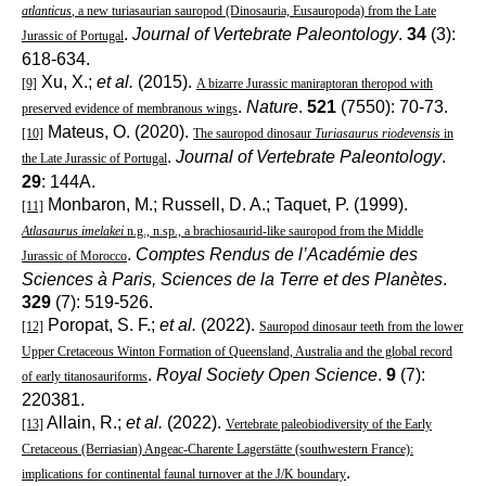
atlanticus
, a new turiasaurian sauropod (Dinosauria, Eusauropoda) from the Late
.
Journal of Vertebrate Paleontology
.
34
(3):
Jurassic of Portugal
618-634.
Xu, X.;
et al.
(2015).
[9]
A bizarre Jurassic maniraptoran theropod with
.
Nature
.
521
(7550): 70-73.
preserved evidence of membranous wings
Mateus, O. (2020).
[10]
The sauropod dinosaur
Turiasaurus riodevensis
in
.
Journal of Vertebrate Paleontology
.
the Late Jurassic of Portugal
29
: 144A.
Monbaron, M.; Russell, D. A.; Taquet, P. (1999).
[11]
Atlasaurus imelakei
n.g., n.sp., a brachiosaurid-like sauropod from the Middle
.
Comptes Rendus de l’Académie des
Jurassic of Morocco
Sciences à Paris, Sciences de la Terre et des Planètes
.
329
(7): 519-526.
Poropat, S. F.;
et al.
(2022).
[12]
Sauropod dinosaur teeth from the lower
Upper Cretaceous Winton Formation of Queensland, Australia and the global record
.
Royal Society Open Science
.
9
(7):
of early titanosauriforms
220381.
Allain, R.;
et al.
(2022).
[13]
Vertebrate paleobiodiversity of the Early
Cretaceous (Berriasian) Angeac-Charente Lagerstätte (southwestern France):
.
implications for continental faunal turnover at the J/K boundary