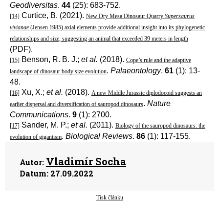
Geodiversitas
.
44
(25): 683-752.
Curtice, B. (2021).
[14]
New Dry Mesa Dinosaur Quarry
Supersaurus
vivianae
(Jensen 1985) axial elements provide additional insight into its phylogenetic
relationships and size, suggesting an animal that exceeded 39 meters in length
(PDF).
Benson, R. B. J.;
et al.
(2018).
[15]
Cope’s rule and the adaptive
.
Palaeontology
.
61
(1): 13-
landscape of dinosaur body size evolution
48.
Xu, X.;
et al.
(2018).
[16]
A new Middle Jurassic diplodocoid suggests an
.
Nature
earlier dispersal and diversification of sauropod dinosaurs
Communications
.
9
(1): 2700.
Sander, M. P.;
et al.
(2011).
[17]
Biology of the sauropod dinosaurs: the
.
Biological Reviews
.
86
(1): 117-155.
evolution of gigantism
Vladimír Socha
Autor:
Datum:
27.09.2022
Tisk článku