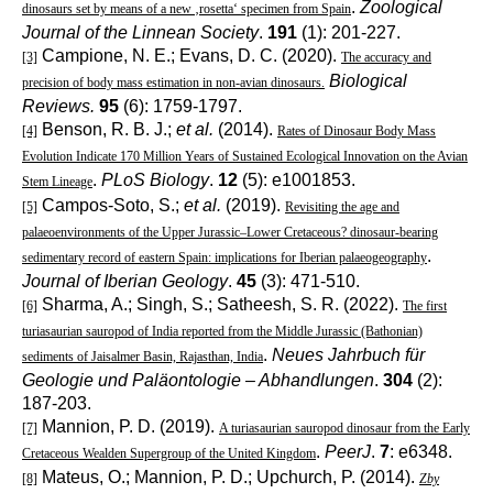
.
Zoological
dinosaurs set by means of a new ‚rosetta‘ specimen from Spain
Journal of the Linnean Society
.
191
(1): 201-227.
Campione, N. E.; Evans, D. C. (2020).
[3]
The accuracy and
Biological
precision of body mass estimation in non-avian dinosaurs.
Reviews.
95
(6): 1759-1797.
Benson, R. B. J.;
et al.
(2014).
[4]
Rates of Dinosaur Body Mass
Evolution Indicate 170 Million Years of Sustained Ecological Innovation on the Avian
.
PLoS Biology
.
12
(5): e1001853.
Stem Lineage
Campos-Soto, S.;
et al.
(2019).
[5]
Revisiting the age and
palaeoenvironments of the Upper Jurassic–Lower Cretaceous? dinosaur-bearing
.
sedimentary record of eastern Spain: implications for Iberian palaeogeography
Journal of Iberian Geology
.
45
(3): 471-510.
Sharma, A.; Singh, S.; Satheesh, S. R. (2022).
[6]
The first
turiasaurian sauropod of India reported from the Middle Jurassic (Bathonian)
.
Neues Jahrbuch für
sediments of Jaisalmer Basin, Rajasthan, India
Geologie und Paläontologie – Abhandlungen
.
304
(2):
187-203.
Mannion, P. D. (2019).
[7]
A turiasaurian sauropod dinosaur from the Early
.
PeerJ
.
7
: e6348.
Cretaceous Wealden Supergroup of the United Kingdom
Mateus, O.; Mannion, P. D.; Upchurch, P. (2014).
[8]
Zby