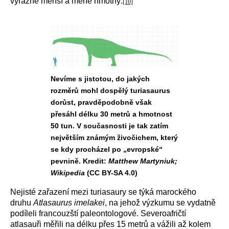
výrazně menší a méně hmotný.
[10]
Nevíme s jistotou, do jakých
rozměrů mohl dospělý turiasaurus
dorůst, pravděpodobně však
přesáhl délku 30 metrů a hmotnost
50 tun. V současnosti je tak zatím
největším známým živočichem, který
se kdy procházel po „evropské“
pevnině. Kredit:
Matthew Martyniuk;
Wikipedia
(CC BY-SA 4.0)
Nejisté zařazení mezi turiasaury se týká marockého
druhu
Atlasaurus imelakei
, na jehož výzkumu se vydatně
podíleli francouzští paleontologové. Severoafričtí
atlasauři měřili na délku přes 15 metrů a vážili až kolem