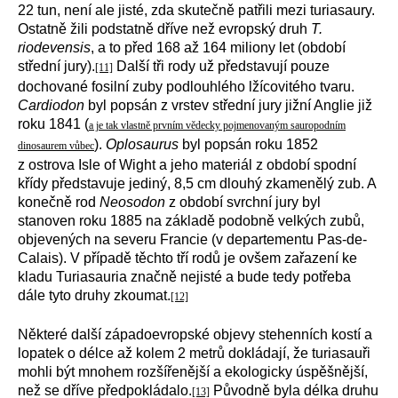
22 tun, není ale jisté, zda skutečně patřili mezi turiasaury.
Ostatně žili podstatně dříve než evropský druh
T.
riodevensis
, a to před 168 až 164 miliony let (období
střední jury).
Další tři rody už představují pouze
[11]
dochované fosilní zuby podlouhlého lžícovitého tvaru.
Cardiodon
byl popsán z vrstev střední jury jižní Anglie již
roku 1841 (
a je tak vlastně prvním vědecky pojmenovaným sauropodním
).
Oplosaurus
byl popsán roku 1852
dinosaurem vůbec
z ostrova Isle of Wight a jeho materiál z období spodní
křídy představuje jediný, 8,5 cm dlouhý zkamenělý zub. A
konečně rod
Neosodon
z období svrchní jury byl
stanoven roku 1885 na základě podobně velkých zubů,
objevených na severu Francie (v departementu Pas-de-
Calais). V případě těchto tří rodů je ovšem zařazení ke
kladu Turiasauria značně nejisté a bude tedy potřeba
dále tyto druhy zkoumat.
[12]
Některé další západoevropské objevy stehenních kostí a
lopatek o délce až kolem 2 metrů dokládají, že turiasauři
mohli být mnohem rozšířenější a ekologicky úspěšnější,
než se dříve předpokládalo.
Původně byla délka druhu
[13]