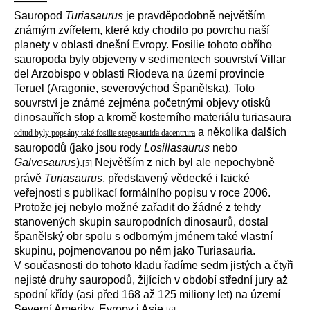
———
Sauropod
Turiasaurus
je pravděpodobně největším
známým zvířetem, které kdy chodilo po povrchu naší
planety v oblasti dnešní Evropy. Fosilie tohoto obřího
sauropoda byly objeveny v sedimentech souvrství Villar
del Arzobispo v oblasti Riodeva na území provincie
Teruel (Aragonie, severovýchod Španělska). Toto
souvrství je známé zejména početnými objevy otisků
dinosauřích stop a kromě kosterního materiálu turiasaura
a několika dalších
odtud byly popsány také fosilie stegosaurida dacentrura
sauropodů (jako jsou rody
Losillasaurus
nebo
Galvesaurus
).
Největším z nich byl ale nepochybně
[5]
právě
Turiasaurus
, představený vědecké i laické
veřejnosti s publikací formálního popisu v roce 2006.
Protože jej nebylo možné zařadit do žádné z tehdy
stanovených skupin sauropodních dinosaurů, dostal
španělský obr spolu s odborným jménem také vlastní
skupinu, pojmenovanou po něm jako Turiasauria.
V současnosti do tohoto kladu řadíme sedm jistých a čtyři
nejisté druhy sauropodů, žijících v období střední jury až
spodní křídy (asi před 168 až 125 miliony let) na území
Severní Ameriky, Evropy i Asie.