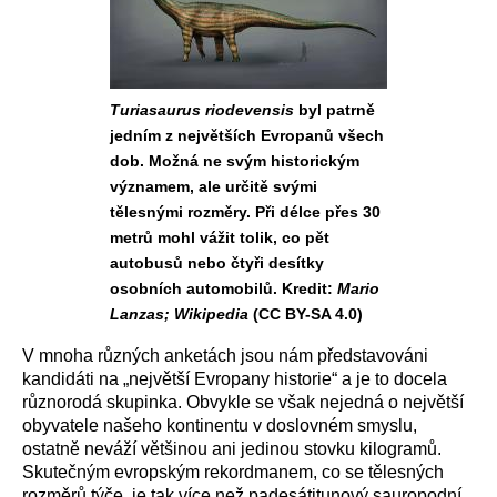
Turiasaurus riodevensis
byl patrně
jedním z největších Evropanů všech
dob. Možná ne svým historickým
významem, ale určitě svými
tělesnými rozměry. Při délce přes 30
metrů mohl vážit tolik, co pět
autobusů nebo čtyři desítky
osobních automobilů. Kredit:
Mario
Lanzas; Wikipedia
(CC BY-SA 4.0)
V mnoha různých anketách jsou nám představováni
kandidáti na „největší Evropany historie“ a je to docela
různorodá skupinka. Obvykle se však nejedná o největší
obyvatele našeho kontinentu v doslovném smyslu,
ostatně neváží většinou ani jedinou stovku kilogramů.
Skutečným evropským rekordmanem, co se tělesných
rozměrů týče, je tak více než padesátitunový sauropodní