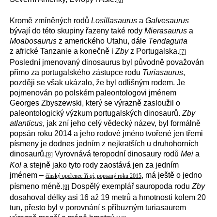
[6]
Kromě zmíněných rodů
Losillasaurus
a
Galvesaurus
bývají do této skupiny řazeny také rody
Mierasaurus
a
Moabosaurus
z amerického Utahu, dále
Tendaguria
z africké Tanzanie a konečně i
Zby
z Portugalska.
[7]
Poslední jmenovaný dinosaurus byl původně považován
přímo za portugalského zástupce rodu
Turiasaurus
,
později se však ukázalo, že byl odlišným rodem. Je
pojmenován po polském paleontologovi jménem
Georges Zbyszewski, který se výrazně zasloužil o
paleontologický výzkum portugalských dinosaurů.
Zby
atlanticus
, jak zní jeho celý vědecký název, byl formálně
popsán roku 2014 a jeho rodové jméno tvořené jen třemi
písmeny je dodnes jedním z nejkratších u druhohorních
dinosaurů.
Vyrovnává teropodní dinosaury rodů
Mei
a
[8]
Kol
a stejně jako tyto rody zaostává jen za jedním
jménem –
, má ještě o jedno
čínský opeřenec
Yi qi
, popsaný roku 2015
písmeno méně.
Dospělý exemplář sauropoda rodu
Zby
[9]
dosahoval délky asi 16 až 19 metrů a hmotnosti kolem 20
tun, přesto byl v porovnání s příbuzným turiasaurem