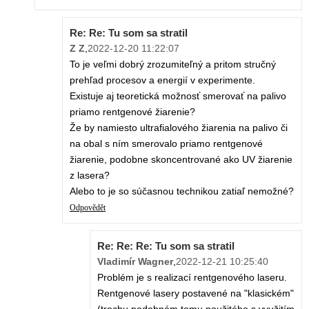
Re: Re: Tu som sa stratil
Z Z
,
2022-12-20 11:22:07
To je veľmi dobrý zrozumiteľný a pritom stručný
prehľad procesov a energií v experimente.
Existuje aj teoretická možnosť smerovať na palivo
priamo rentgenové žiarenie?
Že by namiesto ultrafialového žiarenia na palivo či
na obal s ním smerovalo priamo rentgenové
žiarenie, podobne skoncentrované ako UV žiarenie
z lasera?
Alebo to je so súčasnou technikou zatiaľ nemožné?
Odpovědět
Re: Re: Re: Tu som sa stratil
Vladimír Wagner
,
2022-12-21 10:25:40
Problém je s realizací rentgenového laseru.
Rentgenové lasery postavené na "klasickém"