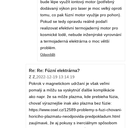
bude lépe využít iontový motor (potřebný
dodávaný výkon pro laser je moc velký oproti
tomu, co pak fúzní motor využije pro pohon).
Pokud se tedy opravdu reálně podaří
realizovat efektivní termojaderný motor pro
kosmické lodě, nebude inženýrské vyrovnání
a termojaderná elektrárna o moc větší
problém.
Odpovědět
Re: Re: Fúzní elektrárna?
Z Z
,
2022-12-19 13:14:19
Pokrok v magnetickom udržaní je však veľmi
pomalý a môžu sa vyskytnúť ďalšie komplikácie
ako napr. že sa môže plazma, kde prebieha fúzia,
chovať výraznejšie inak ako plazma bez fúzie:
https://www.osel.cz/12589-problemy-s-fuzi-chovani-
horiciho-plazmatu-neodpovida-predpokladum.html
zaujímavé, že aj pokusy s inerciálnym spôsobom