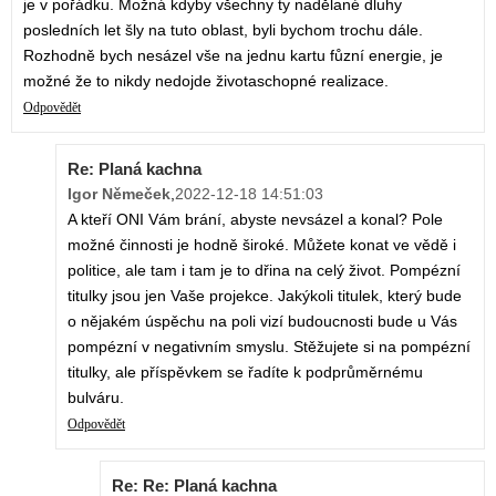
je v pořádku. Možná kdyby všechny ty nadělané dluhy
posledních let šly na tuto oblast, byli bychom trochu dále.
Rozhodně bych nesázel vše na jednu kartu fůzní energie, je
možné že to nikdy nedojde životaschopné realizace.
Odpovědět
Re: Planá kachna
Igor Němeček
,
2022-12-18 14:51:03
A kteří ONI Vám brání, abyste nevsázel a konal? Pole
možné činnosti je hodně široké. Můžete konat ve vědě i
politice, ale tam i tam je to dřina na celý život. Pompézní
titulky jsou jen Vaše projekce. Jakýkoli titulek, který bude
o nějakém úspěchu na poli vizí budoucnosti bude u Vás
pompézní v negativním smyslu. Stěžujete si na pompézní
titulky, ale příspěvkem se řadíte k podprůměrnému
bulváru.
Odpovědět
Re: Re: Planá kachna