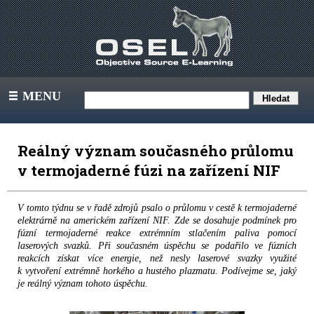
MENU
III
Reálný význam současného průlomu
v termojaderné fúzi na zařízení NIF
V tomto týdnu se v řadě zdrojů psalo o průlomu v cestě k termojaderné
elektrárně na americkém zařízení NIF. Zde se dosahuje podmínek pro
fúzní termojaderné reakce extrémním stlačením paliva pomocí
laserových svazků. Při současném úspěchu se podařilo ve fúzních
reakcích získat více energie, než nesly laserové svazky využité
k vytvoření extrémně horkého a hustého plazmatu. Podívejme se, jaký
je reálný význam tohoto úspěchu.