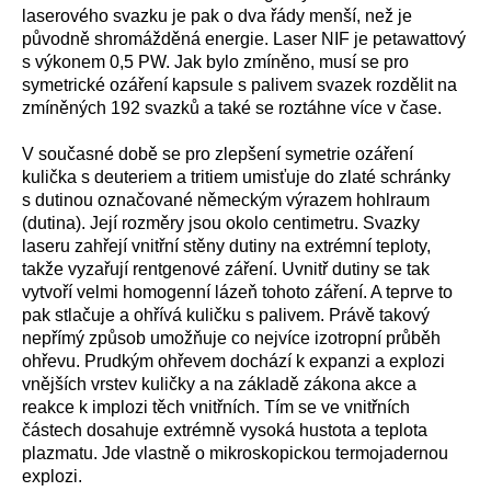
laserového svazku je pak o dva řády menší, než je
původně shromážděná energie. Laser NIF je petawattový
s výkonem 0,5 PW. Jak bylo zmíněno, musí se pro
symetrické ozáření kapsule s palivem svazek rozdělit na
zmíněných 192 svazků a také se roztáhne více v čase.
V současné době se pro zlepšení symetrie ozáření
kulička s deuteriem a tritiem umisťuje do zlaté schránky
s dutinou označované německým výrazem hohlraum
(dutina). Její rozměry jsou okolo centimetru. Svazky
laseru zahřejí vnitřní stěny dutiny na extrémní teploty,
takže vyzařují rentgenové záření. Uvnitř dutiny se tak
vytvoří velmi homogenní lázeň tohoto záření. A teprve to
pak stlačuje a ohřívá kuličku s palivem. Právě takový
nepřímý způsob umožňuje co nejvíce izotropní průběh
ohřevu. Prudkým ohřevem dochází k expanzi a explozi
vnějších vrstev kuličky a na základě zákona akce a
reakce k implozi těch vnitřních. Tím se ve vnitřních
částech dosahuje extrémně vysoká hustota a teplota
plazmatu. Jde vlastně o mikroskopickou termojadernou
explozi.