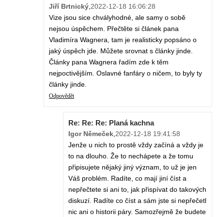
Jiří Brtnický
,
2022-12-18 16:06:28
Vize jsou sice chvályhodné, ale samy o sobě
nejsou úspěchem. Přečtěte si článek pana
Vladimíra Wagnera, tam je realisticky popsáno o
jaký úspěch jde. Můžete srovnat s články jinde.
Články pana Wagnera řadím zde k těm
nejpoctivějším. Oslavné fanfáry o ničem, to byly ty
články jinde.
Odpovědět
Re: Re: Re: Planá kachna
Igor Němeček
,
2022-12-18 19:41:58
Jenže u nich to prostě vždy začíná a vždy je
to na dlouho. Že to nechápete a že tomu
připisujete nějaký jiný význam, to už je jen
Váš problém. Radíte, co mají jiní číst a
nepřečtete si ani to, jak přispívat do takových
diskuzí. Radíte co číst a sám jste si nepřečetl
nic ani o historii páry. Samozřejmě že budete