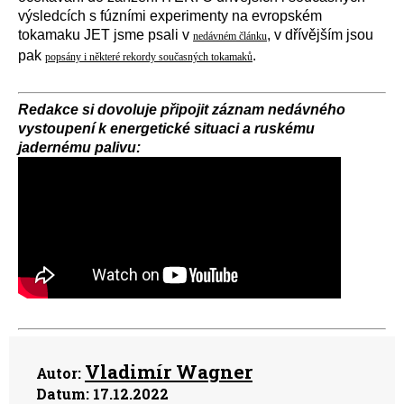
výsledcích s fúzními experimenty na evropském
tokamaku JET jsme psali v
, v dřívějším jsou
nedávném článku
pak
.
popsány i některé rekordy současných tokamaků
Redakce si dovoluje připojit záznam nedávného
vystoupení k energetické situaci a ruskému
jadernému palivu:
Vladimír Wagner
Autor:
Datum:
17.12.2022