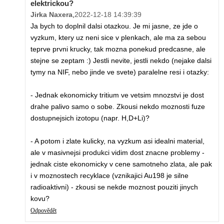
elektrickou?
Jirka Naxera
,
2022-12-18 14:39:39
Ja bych to doplnil dalsi otazkou. Je mi jasne, ze jde o
vyzkum, ktery uz neni sice v plenkach, ale ma za sebou
teprve prvni krucky, tak mozna ponekud predcasne, ale
stejne se zeptam :) Jestli nevite, jestli nekdo (nejake dalsi
tymy na NIF, nebo jinde ve svete) paralelne resi i otazky:
- Jednak ekonomicky tritium ve vetsim mnozstvi je dost
drahe palivo samo o sobe. Zkousi nekdo moznosti fuze
dostupnejsich izotopu (napr. H,D+Li)?
- A potom i zlate kulicky, na vyzkum asi idealni material,
ale v masivnejsi produkci vidim dost znacne problemy -
jednak ciste ekonomicky v cene samotneho zlata, ale pak
i v moznostech recyklace (vznikajici Au198 je silne
radioaktivni) - zkousi se nekde moznost pouziti jinych
kovu?
Odpovědět