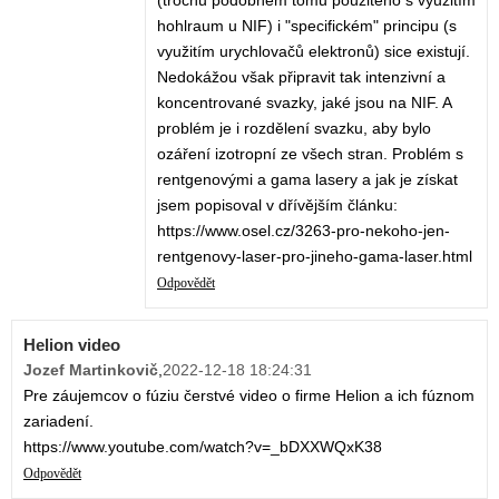
(trochu podobném tomu použitého s využitím
hohlraum u NIF) i "specifickém" principu (s
využitím urychlovačů elektronů) sice existují.
Nedokážou však připravit tak intenzivní a
koncentrované svazky, jaké jsou na NIF. A
problém je i rozdělení svazku, aby bylo
ozáření izotropní ze všech stran. Problém s
rentgenovými a gama lasery a jak je získat
jsem popisoval v dřívějším článku:
https://www.osel.cz/3263-pro-nekoho-jen-
rentgenovy-laser-pro-jineho-gama-laser.html
Odpovědět
Helion video
Jozef Martinkovič
,
2022-12-18 18:24:31
Pre záujemcov o fúziu čerstvé video o firme Helion a ich fúznom
zariadení.
https://www.youtube.com/watch?v=_bDXXWQxK38
Odpovědět