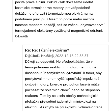
počítá právě s nimi. Pokud však dokážeme udělat
kosmické termojaderné motory, pravděpodobně
dokážeme připravit i termojadernou elektrárnu na
podobném principu. Ovšem to podle mého názoru
nastane mnohem později, než se začnou objevovat první
termojaderné elektrárny využívající magnetické udržení.
Odpovědět
Re: Re: Fúzní elektrárna?
D@1imi1 Hrušk@
,
2022-12-18 22:38:37
Děkuji za odpověď. No předpokládám, že v
termojaderném reaktivním motoru není nutné
dosáhnout "inženýrského vyrovnání" k tomu, aby
poskytoval mnohem vyšší specifický impulz než
iontové motory. Energie pro pohon laserů může
pocházet ze solárních článků nebo ze štěpného
reaktoru. Tím by se zcela obešly technologické
překážky převádění jaderných miniexplozí na
elektřinu. A i kdyby se při explozi uvolňovalo třeba