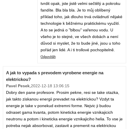
tvrdit opak, jste jistě velmi sečtělý a pokroku
fandíte. Bla bla bla. Je to můj oblíbený
příklad toho, jak dlouho trvá ovládnutí nějaké
technologie k běžnému praktickému využití.
A to se jedná o "blbou" vařenou vodu. U
všeho je to stejné, ve všech dobách a není
důvod si myslet, že to bude jiné, jsou u toho
pořád jen lidé. A i ti trollové pochopitelně.
Odpovědět
A jak to vypada s prevodem vyrobene energie na
elektrickou?
Pavel Pesek
,
2022-12-18 13:06:15
Dobry den pane profesore. Prosim pekne, resi se take otazka,
jak takto ziskanou energii prevadet na elektrickou? Vzdyt ta
energie je take v ponekud extremni forme. Nejvic ji budou
odnaset gama kvanta, potom kineticka energie vznikajicich
neutronu a potom i kineticka energie vznikajiciho helia. To vse je
potreba nejak absorbovat, zastavit a premenit na elektrickou