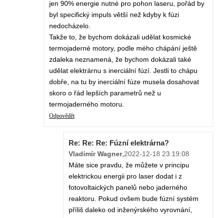
jen 90% energie nutné pro pohon laseru, pořád by
byl specifický impuls větší než kdyby k fúzi
nedocházelo.
Takže to, že bychom dokázali udělat kosmické
termojaderné motory, podle mého chápání ještě
zdaleka neznamená, že bychom dokázali také
udělat elektrárnu s inerciální fúzí. Jestli to chápu
dobře, na tu by inerciální fúze musela dosahovat
skoro o řád lepších parametrů než u
termojaderného motoru.
Odpovědět
Re: Re: Re: Fúzní elektrárna?
Vladimír Wagner
,
2022-12-18 23:19:08
Máte sice pravdu, že můžete v principu
elektrickou energii pro laser dodat i z
fotovoltaických panelů nebo jaderného
reaktoru. Pokud ovšem bude fúzní systém
příliš daleko od inženýrského vyrovnání,