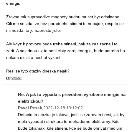
energii.
Zrovna tak supravodive magnety budou muset byt odstinene.
Cili me se zda, ze bez poradneho stineni to nepujde, resp to se
mi nezda, to je naprosto jiste.
Ale kdyz k provozu bede treba stineni, pak za cas zacne i to
zarit. A najednou uz to neni cisty zdroj energie, bude potreba ho
nekam ulozit a nechat vyzarit.
Resi se tyto otazky dneska nejak?
Odpovědět
Re: A jak to vypada s prevodem vyrobene energie na
elektrickou?
Pavel Pesek
,
2022-12-18 13:12:02
Defacto ta otazka je takova, jestli se zaroven i resi, jak by
mela vypadat i struktura termohaderne elektrarny. Kde
bude tokamak, kde stineni, kde se bude ohrivat medium