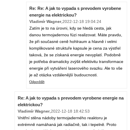
Re: Re: A jak to vypada s prevodem vyrobene
energie na elektrickou?
Vladimír Wagner
,
2022-12-18 19:04:24
Zatím je to na úrovni, kdy se hledá cesta, jak
danou termojadernou fúzi realizovat. Máte pravdu,
že při současné ceně hohlraum a hlavně i velmi
komplikované struktuře kapsule je cena za výstřel
taková, že se získaná energie nevyplatí. Podobně
je potřeba dramaticky zvýšit efektivitu transformace
energie při vytváření laserového svazku. Ale to vše
je až otázka vzdálenější budoucnosti.
Odpovědět
Re: A jak to vypada s prevodem vyrobene energie na
elektrickou?
Vladimír Wagner
,
2022-12-18 18:42:53
Vnitřní stěna nádoby termojaderného reaktoru je
extrémně namáhaná jak radiačně, tak i tepelně. Proto