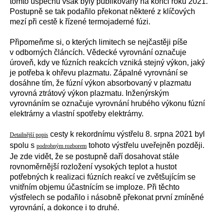
tomto úspěchu však byly publikovány na konci roku 2021.
Postupně se tak podařilo překonat některé z klíčových
mezí při cestě k řízené termojaderné fúzi.
Připomeňme si, o kterých limitech se nejčastěji píše
v odborných článcích. Vědecké vyrovnání označuje
úroveň, kdy ve fúzních reakcích vzniká stejný výkon, jaký
je potřeba k ohřevu plazmatu. Zápalné vyrovnání se
dosáhne tím, že fúzní výkon absorbovaný v plazmatu
vyrovná ztrátový výkon plazmatu. Inženýrským
vyrovnáním se označuje vyrovnání hrubého výkonu fúzní
elektrárny a vlastní spotřeby elektrárny.
cesty k rekordnímu výstřelu 8. srpna 2021 byl
Detailnější popis
spolu s
tohoto výstřelu uveřejněn později.
podrobným rozborem
Je zde vidět, že se postupně daří dosahovat stále
rovnoměrnější rozložení vysokých teplot a hustot
potřebných k realizaci fúzních reakcí ve zvětšujícím se
vnitřním objemu účastnícím se imploze. Při těchto
výstřelech se podařilo i násobně překonat první zmíněné
vyrovnání, a dokonce i to druhé.