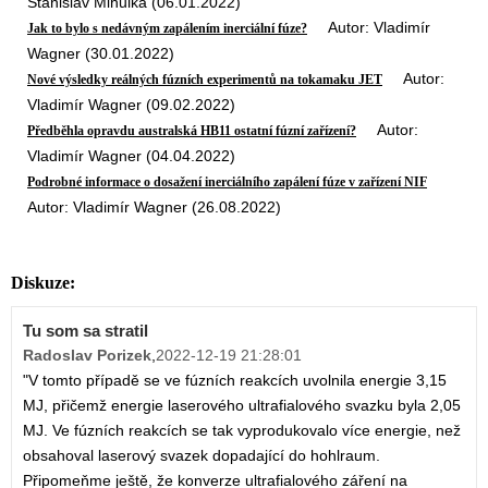
Stanislav Mihulka (06.01.2022)
Autor: Vladimír
Jak to bylo s nedávným zapálením inerciální fúze?
Wagner (30.01.2022)
Autor:
Nové výsledky reálných fúzních experimentů na tokamaku JET
Vladimír Wagner (09.02.2022)
Autor:
Předběhla opravdu australská HB11 ostatní fúzní zařízení?
Vladimír Wagner (04.04.2022)
Podrobné informace o dosažení inerciálního zapálení fúze v zařízení NIF
Autor: Vladimír Wagner (26.08.2022)
Diskuze:
Tu som sa stratil
Radoslav Porizek
,
2022-12-19 21:28:01
"V tomto případě se ve fúzních reakcích uvolnila energie 3,15
MJ, přičemž energie laserového ultrafialového svazku byla 2,05
MJ. Ve fúzních reakcích se tak vyprodukovalo více energie, než
obsahoval laserový svazek dopadající do hohlraum.
Připomeňme ještě, že konverze ultrafialového záření na