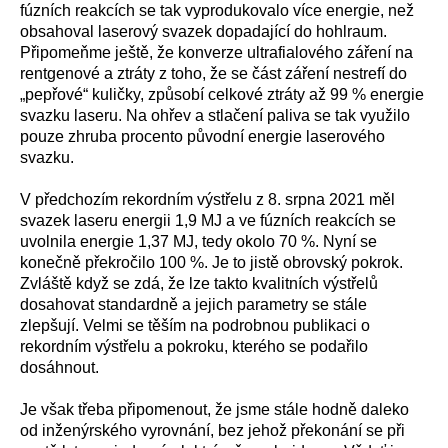
fúzních reakcích se tak vyprodukovalo více energie, než
obsahoval laserový svazek dopadající do hohlraum.
Připomeňme ještě, že konverze ultrafialového záření na
rentgenové a ztráty z toho, že se část záření nestrefí do
„pepřové“ kuličky, způsobí celkové ztráty až 99 % energie
svazku laseru. Na ohřev a stlačení paliva se tak využilo
pouze zhruba procento původní energie laserového
svazku.
V předchozím rekordním výstřelu z 8. srpna 2021 měl
svazek laseru energii 1,9 MJ a ve fúzních reakcích se
uvolnila energie 1,37 MJ, tedy okolo 70 %. Nyní se
konečně překročilo 100 %. Je to jistě obrovský pokrok.
Zvláště když se zdá, že lze takto kvalitních výstřelů
dosahovat standardně a jejich parametry se stále
zlepšují. Velmi se těším na podrobnou publikaci o
rekordním výstřelu a pokroku, kterého se podařilo
dosáhnout.
Je však třeba připomenout, že jsme stále hodně daleko
od inženýrského vyrovnání, bez jehož překonání se při