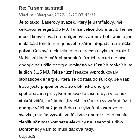
Re: Tu som sa stratil
Vladimír Wagner
,
2022-12-20 07:43:31
Je to takto. Laserový svazek, který je ultrafialový, měl
celkovou energii 2,05 MJ. Tu lze velice dobře určit. Ten se
musel konvertovat na rentgenové záření v hohlraum a jen
malá část tohoto rentgenového záření dopadla na kuličku
paliva. Celkové efektivita tohoto procesu byla jen okolo 1
%. Na základě měření produktů fúzních reakcí a emise
energie se určila energie uvolněná ve fúzních reakcích. to
je těch 3,15 MJ. Takže fúzní reakce vyprodukovaly
stonásobek energie, která se dostala do kuličky. Je však
třeba ještě připomenout, že elektrická energie
spotřebovaná při vytvoření svazku laseru byla více než
stokrát větší, než těch 2,05 MJ. Takže pro vytvoření fúzní
energie větší než je potřeba na vytvoření laserového
svazku, musíte vytvořit ve fúzi více energie nebo musíte
zlepšit účinnost konverze elektřiny na laserové světlo.
Dohromady vám to musí dát dva řády.
Odpovědět