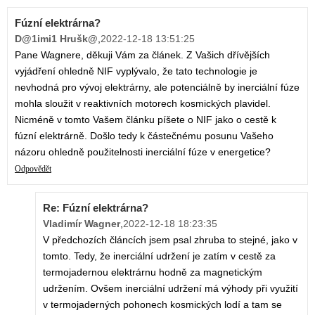
Fúzní elektrárna?
D@1imi1 Hrušk@
,
2022-12-18 13:51:25
Pane Wagnere, děkuji Vám za článek. Z Vašich dřívějších
vyjádření ohledně NIF vyplývalo, že tato technologie je
nevhodná pro vývoj elektrárny, ale potenciálně by inerciální fúze
mohla sloužit v reaktivních motorech kosmických plavidel.
Nicméně v tomto Vašem článku píšete o NIF jako o cestě k
fúzní elektrárně. Došlo tedy k částečnému posunu Vašeho
názoru ohledně použitelnosti inerciální fúze v energetice?
Odpovědět
Re: Fúzní elektrárna?
Vladimír Wagner
,
2022-12-18 18:23:35
V předchozích článcích jsem psal zhruba to stejné, jako v
tomto. Tedy, že inerciální udržení je zatím v cestě za
termojadernou elektrárnu hodně za magnetickým
udržením. Ovšem inerciální udržení má výhody při využití
v termojaderných pohonech kosmických lodí a tam se