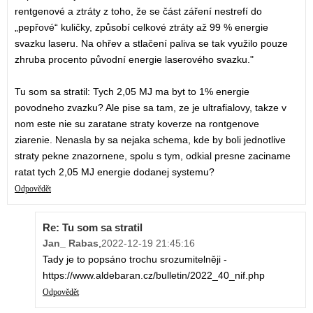
rentgenové a ztráty z toho, že se část záření nestrefí do
„pepřové“ kuličky, způsobí celkové ztráty až 99 % energie
svazku laseru. Na ohřev a stlačení paliva se tak využilo pouze
zhruba procento původní energie laserového svazku."
Tu som sa stratil: Tych 2,05 MJ ma byt to 1% energie
povodneho zvazku? Ale pise sa tam, ze je ultrafialovy, takze v
nom este nie su zaratane straty koverze na rontgenove
ziarenie. Nenasla by sa nejaka schema, kde by boli jednotlive
straty pekne znazornene, spolu s tym, odkial presne zaciname
ratat tych 2,05 MJ energie dodanej systemu?
Odpovědět
Re: Tu som sa stratil
Jan_ Rabas
,
2022-12-19 21:45:16
Tady je to popsáno trochu srozumitelněji -
https://www.aldebaran.cz/bulletin/2022_40_nif.php
Odpovědět