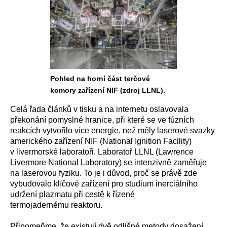
Pohled na horní část terčové
komory zařízení NIF (zdroj LLNL).
Celá řada článků v tisku a na internetu oslavovala
překonání pomyslné hranice, při které se ve fúzních
reakcích vytvořilo více energie, než měly laserové svazky
amerického zařízení NIF (National Ignition Facility)
v livermorské laboratoři. Laboratoř LLNL (Lawrence
Livermore National Laboratory) se intenzivně zaměřuje
na laserovou fyziku. To je i důvod, proč se právě zde
vybudovalo klíčové zařízení pro studium inerciálního
udržení plazmatu při cestě k řízené
termojadernému reaktoru.
Připomeňme, že existují dvě odlišné metody dosažení