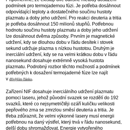
podmínek pro termojadernou fúzi. Je potřeba dosáhnout
odpovídající teploty a dostatečného součinu hustoty
plazmatu a doby jeho udržení. Pro reakci deuteria a tritia
je potřeba dosáhnout 150 milionů stupňů. Potřebnou
hodnotu součinu hustoty plazmatu a doby jeho udržení
lze dosáhnout dvěma způsoby. Prvním je magnetické
udržení, kdy se dlouhou dobu v řádu desítek i stovek
sekund udržuje plazma s nízkou hustotou. Druhým je
inerciální udržení, kdy se na velmi krátkou dobu v řádu
nanosekund dosahuje extrémně vysoká hustota
plazmatu. Podrobný rozbor těchto možností a podmínek
potřebných k dosažení termojaderné fúze lze najít
v
.
dřívějším článku
Zařízení NIF dosahuje inerciálního udržení plazmatu
pomoci laseru, jehož původní svazek se rozdělí do 192
svazků, které co nejsymetričtěji ozáří kuličku velikosti
pepřového zrna se zmrzlou směsí deuteria a tritia. Je
třeba zdůraznit, že velmi výkonné lasery musí energii
potřebnou na daný výstřel, který trvá v řádu nanosekund,
delší dobu shromažďovat. Energie vytvořeného