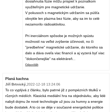
dosiahnutia fúzie môžu prispieť k poznatkom
využiteľným pre magnetické udržanie.
V pokusoch s magnetickým udržaním sa púšťa
obvykle len plazma bez fúzie, aby sa im to celé
nezamorilo rádioaktivitou.
Pri inerciálnom spôsobe je možných spústu
možností na veľké zvýšenie účinnosti, no či
"predbehne" magnetické udržanie, do ktorého sa
dalo a dáva oveľa viac financií a aj vyzerá byť viac
"dokončenejšie" na elektráreň...
Odpovědět
Planá kachna
Jiří Brtnický
,
2022-12-18 13:24:06
To co vyplývá z článku, bylo patrné již z pompézních titulků v
různých médiích. Klasická mediální hra na objednávku, aby lidé
nabyli dojmu že nové technologie už jsou za humny a energie
bude dostatek. A to co se děje v současné energetické politice