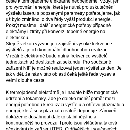
cestě k termojaderné elektrárně neobejdeme. Vždyť jen
pro vyrovnání energie, která je nutná pro uskutečnění
výstřelu laseru s popsanými parametry potřebujeme, jak
už bylo zmíněno, o dva řády vyšší produkci energie.
Pokrýt musíme i další energetické potřeby případné
elektrárny i ztráty při konverzi tepelné energie na
elektrickou.
Stejně velkou výzvou je i zajištění vysoké frekvence
výstřelů a jejich kontinuální dlouhodobou realizaci.
V reálné elektrárně bude nutná frekvence výstřelů
jednotkách až desítkách za sekundu. Pro současné
zařízení NIF je možné realizovat jeden výstřel za den. Je
tak vidět, že nás v této oblasti čeká ještě řada výzev a
velmi dlouhá cesta.
K termojaderné elektrárně je i nadále blíže magnetické
udržení a tokamaky. Zde je daleko menší poměr mezi
energií potřebnou k realizaci výstřelu a ohřevu plazmatu a
energií, která se v plazmatu reálně deponuje. Zároveň
dokážeme dosáhnout daleko stabilnějšího a
kontinuálnějšího provozu. I proto jsou vkládána taková
očekávání do zařízení ITER. O dřívějších i současných