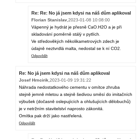
Re: Re: No já jsem kdysi na náš dům aplikoval
Florian Stanislav
,
2023-01-08 10:08:00
Vápenný je hydrát je přesně CaO.H2O a je při
skladování poměrně stálý v pytlích.
Ve středověkých několikametrových zdech je
údajně neztvrdlá malta, nedostal se k ní CO2.
Odpovědět
Re: No já jsem kdysi na náš dům aplikoval
Josef Hrncirik
,
2023-01-09 19:31:22
Náhrada nedostatkového cementu v omítce zhruba
stejně jemně mletou a stejně šedivou směsí do imitačních
výbušek (dočasně oslepujících a ohlušujících dělobuchů)
je v netržním stavitelství naprosto zákonitá.
Omítka pak drží jako nastřelená.
Odpovědět