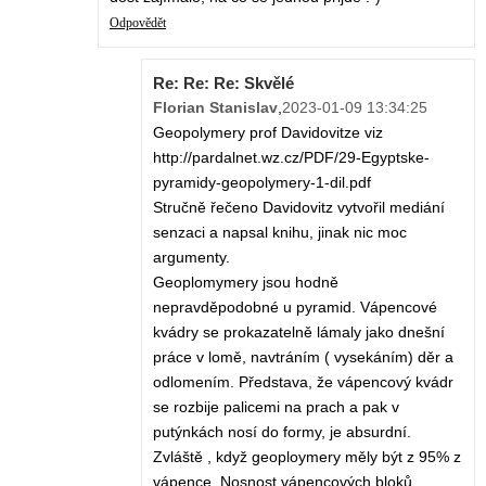
Odpovědět
Re: Re: Re: Skvělé
Florian Stanislav
,
2023-01-09 13:34:25
Geopolymery prof Davidovitze viz
http://pardalnet.wz.cz/PDF/29-Egyptske-
pyramidy-geopolymery-1-dil.pdf
Stručně řečeno Davidovitz vytvořil mediání
senzaci a napsal knihu, jinak nic moc
argumenty.
Geoplomymery jsou hodně
nepravděpodobné u pyramid. Vápencové
kvádry se prokazatelně lámaly jako dnešní
práce v lomě, navtráním ( vysekáním) děr a
odlomením. Představa, že vápencový kvádr
se rozbije palicemi na prach a pak v
putýnkách nosí do formy, je absurdní.
Zvláště , když geoploymery měly být z 95% z
vápence. Nosnost vápencových bloků