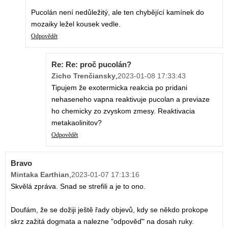
Pucolán není nedůležitý, ale ten chybějící kamínek do
mozaiky ležel kousek vedle.
Odpovědět
Re: Re: proč pucolán?
Zicho Trenčiansky
,
2023-01-08 17:33:43
Tipujem že exotermicka reakcia po pridani
nehaseneho vapna reaktivuje pucolan a previaze
ho chemicky zo zvyskom zmesy. Reaktivacia
metakaolinitov?
Odpovědět
Bravo
Mintaka Earthian
,
2023-01-07 17:13:16
Skvělá zpráva. Snad se strefili a je to ono.
Doufám, že se dožiji ještě řady objevů, kdy se někdo prokope
skrz zažitá dogmata a nalezne "odpověď" na dosah ruky.