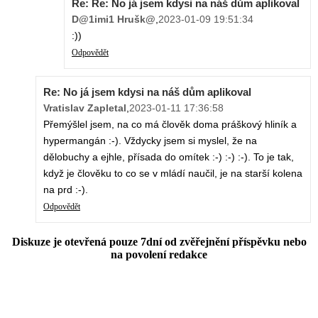
Re: Re: No já jsem kdysi na náš dům aplikoval
D@1imi1 Hrušk@
,
2023-01-09 19:51:34
:))
Odpovědět
Re: No já jsem kdysi na náš dům aplikoval
Vratislav Zapletal
,
2023-01-11 17:36:58
Přemýšlel jsem, na co má člověk doma práškový hliník a
hypermangán :-). Vždycky jsem si myslel, že na
dělobuchy a ejhle, přísada do omítek :-) :-) :-). To je tak,
když je člověku to co se v mládí naučil, je na starší kolena
na prd :-).
Odpovědět
Diskuze je otevřená pouze 7dní od zvěřejnění příspěvku nebo
na povolení redakce