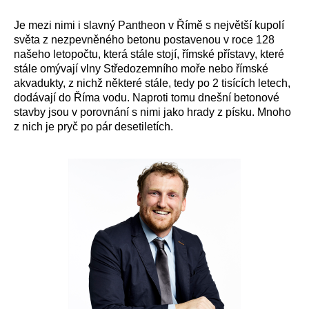
Je mezi nimi i slavný Pantheon v Římě s největší kupolí
světa z nezpevněného betonu postavenou v roce 128
našeho letopočtu, která stále stojí, římské přístavy, které
stále omývají vlny Středozemního moře nebo římské
akvadukty, z nichž některé stále, tedy po 2 tisících letech,
dodávají do Říma vodu. Naproti tomu dnešní betonové
stavby jsou v porovnání s nimi jako hrady z písku. Mnoho
z nich je pryč po pár desetiletích.