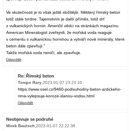
Ve skutečnosti je to však ještě složitější. Některý římský beton
totiž stále tvrdne. Tajemstvím je další příměs, totiž drť
z vulkanických hornin. Američtí vědci na stránkách magazínu
American Mineralogist zveřejnili, že mořská voda reaguje
v cementu s vulkanickou horninou a vytváří nové minerály, které
beton dále zpevňují."
Takže mořská voda neničí, ale zpavňuje.
Odpovědět
Re: Římský beton
Tempo Rary
,
2023-01-07 23:23:10
https://www.osel.cz/9460-podivuhodny-beton-antickeho-
rima-vylepsuje-koroze-slanou-vodou.html
Odpovědět
Neobjevuje se podruhé
Mirek Bautsch
,
2023-01-07 22:22:38