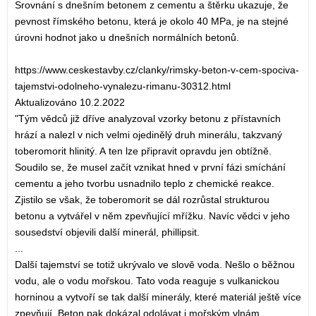
Srovnání s dnešním betonem z cementu a štěrku ukazuje, že
pevnost římského betonu, která je okolo 40 MPa, je na stejné
úrovni hodnot jako u dnešních normálních betonů.
https://www.ceskestavby.cz/clanky/rimsky-beton-v-cem-spociva-
tajemstvi-odolneho-vynalezu-rimanu-30312.html
Aktualizováno 10.2.2022
"Tým vědců již dříve analyzoval vzorky betonu z přístavních
hrází a nalezl v nich velmi ojedinělý druh minerálu, takzvaný
toberomorit hlinitý. A ten lze připravit opravdu jen obtížně.
Soudilo se, že musel začít vznikat hned v první fázi smíchání
cementu a jeho tvorbu usnadnilo teplo z chemické reakce.
Zjistilo se však, že toberomorit se dál rozrůstal strukturou
betonu a vytvářel v něm zpevňující mřížku. Navíc vědci v jeho
sousedství objevili další minerál, phillipsit.
...
Další tajemství se totiž ukrývalo ve slově voda. Nešlo o běžnou
vodu, ale o vodu mořskou. Tato voda reaguje s vulkanickou
horninou a vytvoří se tak další minerály, které materiál ještě více
zpevňují. Beton pak dokázal odolávat i mořským vlnám.