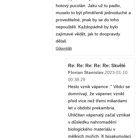
hotový pucolán. Jaku už tu padlo,
muselo to být přiměřeně jednoduché a
proveditelné, jinak by se do toho
nepouštěli. Každopádně by bylo
zajímavé vědět, jak to doopravdy
dělali.
Odpovědět
Re: Re: Re: Re: Re: Skvělé
Florian Stanislav
,
2023-01-10
00:38:28
Heslo vznik vápence :" Vědci se
domnívají, že vápenec vznikl
před více než třemi miliardami
let v období prekambria.
Uhličitan vápenatý začal vznikat
v důsledku nahromadění
biologického materiálu v
mělkých mořích. K bioakumulaci