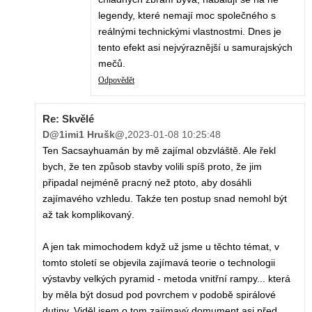
legendy, které nemají moc společného s
reálnými technickými vlastnostmi. Dnes je
tento efekt asi nejvýraznější u samurajských
mečů.
Odpovědět
Re: Skvělé
D@1imi1 Hrušk@
,
2023-01-08 10:25:48
Ten Sacsayhuamán by mě zajímal obzvláště. Ale řekl
bych, že ten způsob stavby volili spíš proto, že jim
připadal nejméně pracný než ptoto, aby dosáhli
zajímavého vzhledu. Takźe ten postup snad nemohl být
až tak komplikovaný.
A jen tak mimochodem když už jsme u těchto témat, v
tomto století se objevila zajímavá teorie o technologii
výstavby velkých pyramid - metoda vnitřní rampy... která
by měla být dosud pod povrchem v podobě spirálové
dutiny. Viděl jsem o tom zajímavý domument asi před