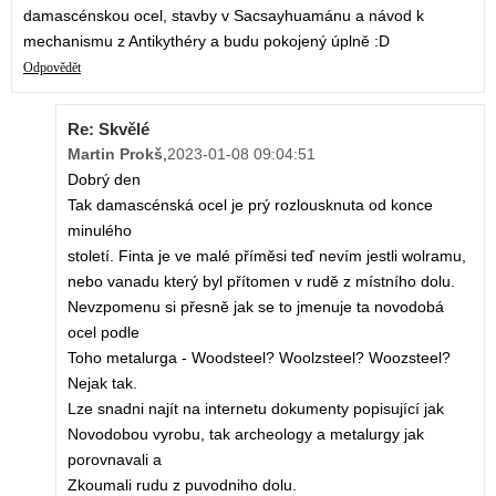
damascénskou ocel, stavby v Sacsayhuamánu a návod k
mechanismu z Antikythéry a budu pokojený úplně :D
Odpovědět
Re: Skvělé
Martin Prokš
,
2023-01-08 09:04:51
Dobrý den
Tak damascénská ocel je prý rozlousknuta od konce
minulého
století. Finta je ve malé příměsi teď nevím jestli wolramu,
nebo vanadu který byl přítomen v rudě z místního dolu.
Nevzpomenu si přesně jak se to jmenuje ta novodobá
ocel podle
Toho metalurga - Woodsteel? Woolzsteel? Woozsteel?
Nejak tak.
Lze snadni najít na internetu dokumenty popisující jak
Novodobou vyrobu, tak archeology a metalurgy jak
porovnavali a
Zkoumali rudu z puvodniho dolu.