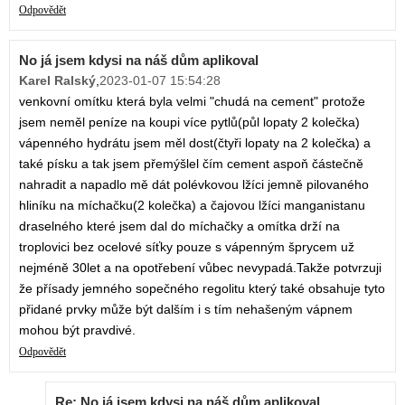
Odpovědět
No já jsem kdysi na náš dům aplikoval
Karel Ralský
,
2023-01-07 15:54:28
venkovní omítku která byla velmi "chudá na cement" protože
jsem neměl peníze na koupi více pytlů(půl lopaty 2 kolečka)
vápenného hydrátu jsem měl dost(čtyři lopaty na 2 kolečka) a
také písku a tak jsem přemýšlel čím cement aspoň částečně
nahradit a napadlo mě dát polévkovou lžíci jemně pilovaného
hliníku na míchačku(2 kolečka) a čajovou lžíci manganistanu
draselného které jsem dal do míchačky a omítka drží na
troplovici bez ocelové síťky pouze s vápenným šprycem už
nejméně 30let a na opotřebení vůbec nevypadá.Takže potvrzuji
že přísady jemného sopečného regolitu který také obsahuje tyto
přidané prvky může být dalším i s tím nehašeným vápnem
mohou být pravdivé.
Odpovědět
Re: No já jsem kdysi na náš dům aplikoval