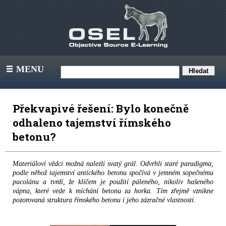
MENU
III
Překvapivé řešení: Bylo konečně
odhaleno tajemství římského
betonu?
Materiáloví vědci možná nalezli svatý grál. Odvrhli staré paradigma,
podle něhož tajemství antického betonu spočívá v jemném sopečnému
pucolánu a tvrdí, že klíčem je použití páleného, nikoliv hašeného
vápna, které vede k míchání betonu za horka. Tím zřejmě vznikne
pozorovaná struktura římského betonu i jeho zázračné vlastnosti.