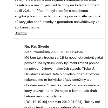
deseti lety a nevím, jestli od té doby na to téma proběhl
další výzkum. Před tím byl problém s neochotou
egyptských autorit vydat potrebná povolení. Ale nepřímé
důkazy jako např. snímky z georadaru nasvědčovaly ve
správnost teorie.
Odpovědět
Re: Re: Skvělé
Aleš Procháska
,
2023-01-08 11:44:36
Mě tam taky trochu zaráží ta neochota autorit vydat
povolení na výzkum který byl mohl změnit pohled
na původ některých takových staveb. Třeba J.
Davidovits usiloval léta o povolení odebrat vzorek,
nakonec mu to bolivijské úřady umožnily a on
obratem našel "uvnitř kamene" organický materiál,
který ukazuje na to, že nejde o kámen, ale druh
betonu nebo geopolymeru
(DOI:10.1016/j.ceramint.2019.01.024). Tak by mě
dost zajímalo, na co se jednou přijde :-)