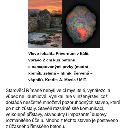
Vlevo lokalita Privernum v Itálii,
vpravo 2 cm kus betonu
s namapovanými prvky (modrá –
křemík, zelená – hliník, červená –
vápník). Kredit: A. Masic / MIT.
Starověcí Římané nebyli velcí myslitelé, vynálezci a
vůbec ne lidumilové. Vynikali ale v inženýrství, což
dokládá nesčetné množství pozoruhodných staveb, které
po nich zůstaly. Stavěli rozsáhlé sítě komunikací,
velkolepé přístavy, akvadukty i impozantní budovy
rozmanitého účelu. Mnoho z těchto staveb je postaveno
z úžasného římského betonu.