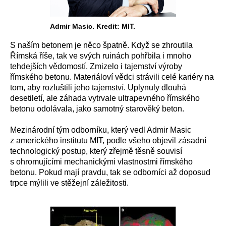
Admir Masic. Kredit: MIT.
S naším betonem je něco špatně. Když se zhroutila
Římská říše, tak ve svých ruinách pohřbila i mnoho
tehdejších vědomostí. Zmizelo i tajemství výroby
římského betonu. Materiáloví vědci strávili celé kariéry na
tom, aby rozluštili jeho tajemství. Uplynuly dlouhá
desetiletí, ale záhada vytrvale ultrapevného římského
betonu odolávala, jako samotný starověký beton.
Mezinárodní tým odborníku, který vedl Admir Masic
z amerického institutu MIT, podle všeho objevil zásadní
technologický postup, který zřejmě těsně souvisí
s ohromujícími mechanickými vlastnostmi římského
betonu. Pokud mají pravdu, tak se odborníci až doposud
trpce mýlili ve stěžejní záležitosti.