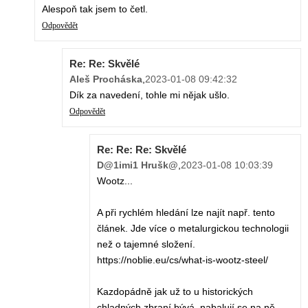
Alespoň tak jsem to četl.
Odpovědět
Re: Re: Skvělé
Aleš Procháska
,
2023-01-08 09:42:32
Dík za navedení, tohle mi nějak ušlo.
Odpovědět
Re: Re: Re: Skvělé
D@1imi1 Hrušk@
,
2023-01-08 10:03:39
Wootz...
A při rychlém hledání lze najít např. tento
článek. Jde více o metalurgickou technologii
než o tajemné složení.
https://noblie.eu/cs/what-is-wootz-steel/
Kazdopádně jak už to u historických
chladných zbraní bývá, nabalují se na ně