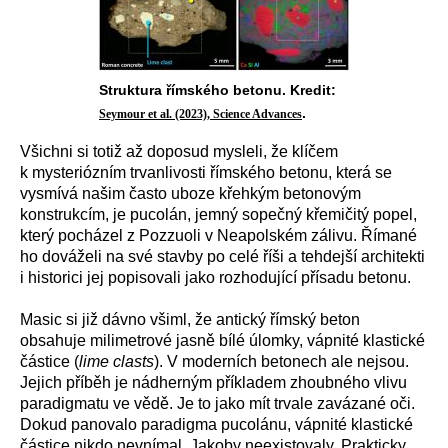
Struktura římského betonu. Kredit:
.
Seymour et al. (2023), Science Advances
Všichni si totiž až doposud mysleli, že klíčem
k mysteriózním trvanlivosti římského betonu, která se
vysmívá našim často uboze křehkým betonovým
konstrukcím, je pucolán, jemný sopečný křemičitý popel,
který pocházel z Pozzuoli v Neapolském zálivu. Římané
ho dováželi na své stavby po celé říši a tehdejší architekti
i historici jej popisovali jako rozhodující přísadu betonu.
Masic si již dávno všiml, že antický římský beton
obsahuje milimetrové jasně bílé úlomky, vápnité klastické
částice (
lime clasts
). V moderních betonech ale nejsou.
Jejich příběh je nádherným příkladem zhoubného vlivu
paradigmatu ve vědě. Je to jako mít trvale zavázané oči.
Dokud panovalo paradigma pucolánu, vápnité klastické
částice nikdo nevnímal. Jakoby neexistovaly. Prakticky