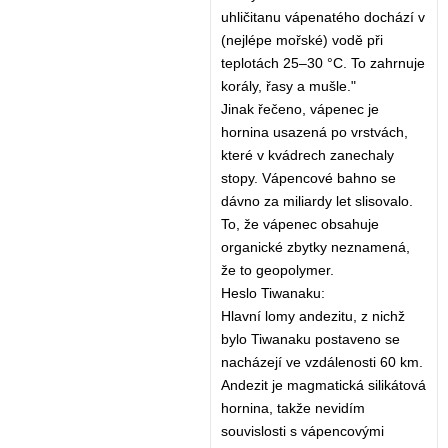
uhličitanu vápenatého dochází v
(nejlépe mořské) vodě při
teplotách 25–30 °C. To zahrnuje
korály, řasy a mušle."
Jinak řečeno, vápenec je
hornina usazená po vrstvách,
které v kvádrech zanechaly
stopy. Vápencové bahno se
dávno za miliardy let slisovalo.
To, že vápenec obsahuje
organické zbytky neznamená,
že to geopolymer.
Heslo Tiwanaku:
Hlavní lomy andezitu, z nichž
bylo Tiwanaku postaveno se
nacházejí ve vzdálenosti 60 km.
Andezit je magmatická silikátová
hornina, takže nevidím
souvislosti s vápencovými