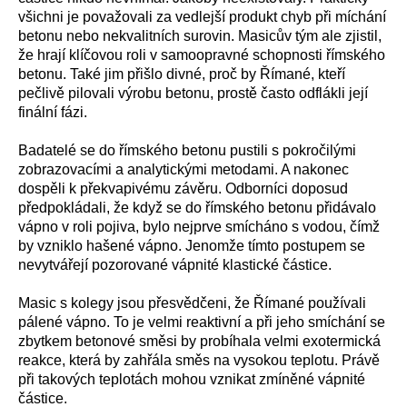
všichni je považovali za vedlejší produkt chyb při míchání
betonu nebo nekvalitních surovin. Masicův tým ale zjistil,
že hrají klíčovou roli v samoopravné schopnosti římského
betonu. Také jim přišlo divné, proč by Římané, kteří
pečlivě pilovali výrobu betonu, prostě často odflákli její
finální fázi.
Badatelé se do římského betonu pustili s pokročilými
zobrazovacími a analytickými metodami. A nakonec
dospěli k překvapivému závěru. Odborníci doposud
předpokládali, že když se do římského betonu přidávalo
vápno v roli pojiva, bylo nejprve smícháno s vodou, čímž
by vzniklo hašené vápno. Jenomže tímto postupem se
nevytvářejí pozorované vápnité klastické částice.
Masic s kolegy jsou přesvědčeni, že Římané používali
pálené vápno. To je velmi reaktivní a při jeho smíchání se
zbytkem betonové směsi by probíhala velmi exotermická
reakce, která by zahřála směs na vysokou teplotu. Právě
při takových teplotách mohou vznikat zmíněné vápnité
částice.