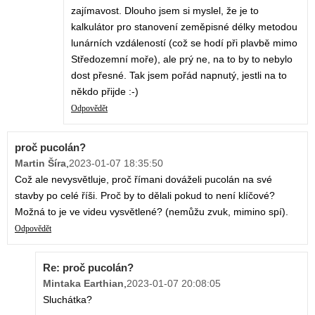
zajímavost. Dlouho jsem si myslel, že je to
kalkulátor pro stanovení zeměpisné délky metodou
lunárních vzdáleností (což se hodí při plavbě mimo
Středozemní moře), ale prý ne, na to by to nebylo
dost přesné. Tak jsem pořád napnutý, jestli na to
někdo přijde :-)
Odpovědět
proč pucolán?
Martin Šíra
,
2023-01-07 18:35:50
Což ale nevysvětluje, proč římani dováželi pucolán na své
stavby po celé říši. Proč by to dělali pokud to není klíčové?
Možná to je ve videu vysvětlené? (nemůžu zvuk, mimino spí).
Odpovědět
Re: proč pucolán?
Mintaka Earthian
,
2023-01-07 20:08:05
Sluchátka?