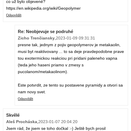
co už bylo objevené?
https://en.wikipedia.org/wiki/Geopolymer
Odpovědět
Re: Neobjevuje se podruhé
Zicho Trenčiansky
,
2023-01-09 09:31:31
presne tak, jednym z pojiv geopolymerov je metakaolin,
musi byt reaktivovany ... to sa deje pravdepodobne prave
tou exotermickou reakciou pri pridani paleneho vapna
(teda jeho haseni priamo v zmesy s
pucolanom/metakaolinom).
Este potvrdit, ze tento su postavene pyramidy a otvori sa
nam novy svet.
Odpovědět
Skvělé
Aleš Procháska
,
2023-01-07 20:04:20
Jsem rád, že jsem se toho dočkal :-) Ještě bych prosil