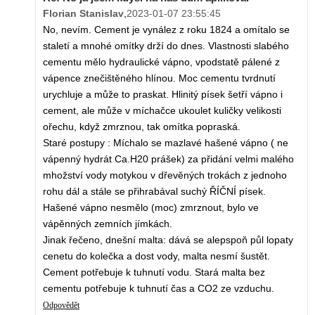
Florian Stanislav
,
2023-01-07 23:55:45
No, nevím. Cement je vynález z roku 1824 a omítalo se
staletí a mnohé omítky drží do dnes. Vlastnosti slabého
cementu mělo hydraulické vápno, vpodstatě pálené z
vápence znečištěného hlínou. Moc cementu tvrdnutí
urychluje a může to praskat. Hlinitý písek šetří vápno i
cement, ale může v míchačce ukoulet kuličky velikosti
ořechu, když zmrznou, tak omítka popraská.
Staré postupy : Míchalo se mazlavé hašené vápno ( ne
vápenný hydrát Ca.H20 prášek) za přidání velmi malého
mhožství vody motykou v dřevěných trokách z jednoho
rohu dál a stále se přihrabával suchý ŘÍČNÍ písek.
Hašené vápno nesmělo (moc) zmrznout, bylo ve
vápěnných zemních jímkách.
Jinak řečeno, dnešní malta: dává se alepspoň půl lopaty
cenetu do kolečka a dost vody, malta nesmí šustět.
Cement potřebuje k tuhnutí vodu. Stará malta bez
cementu potřebuje k tuhnutí čas a CO2 ze vzduchu.
Odpovědět