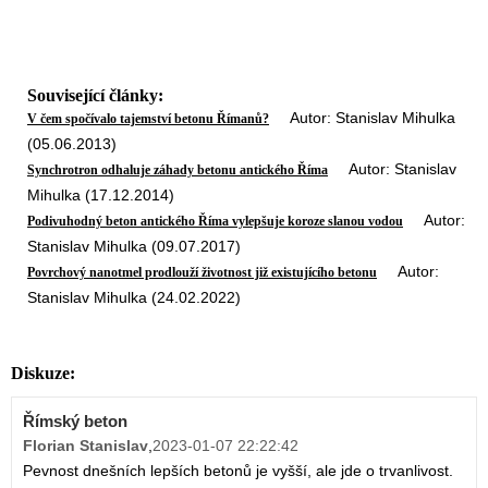
Související články:
Autor: Stanislav Mihulka
V čem spočívalo tajemství betonu Římanů?
(05.06.2013)
Autor: Stanislav
Synchrotron odhaluje záhady betonu antického Říma
Mihulka (17.12.2014)
Autor:
Podivuhodný beton antického Říma vylepšuje koroze slanou vodou
Stanislav Mihulka (09.07.2017)
Autor:
Povrchový nanotmel prodlouží životnost již existujícího betonu
Stanislav Mihulka (24.02.2022)
Diskuze:
Římský beton
Florian Stanislav
,
2023-01-07 22:22:42
Pevnost dnešních lepších betonů je vyšší, ale jde o trvanlivost.