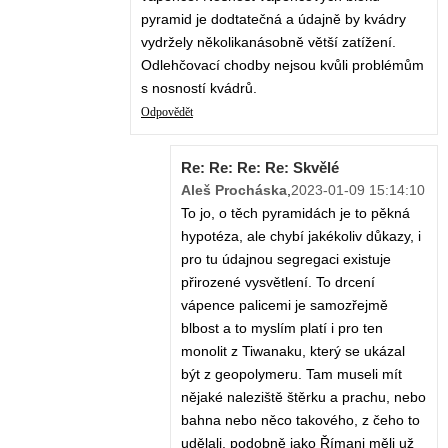
pyramid je dodtatečná a údajně by kvádry
vydržely několikanásobně větší zatížení.
Odlehčovací chodby nejsou kvůli problémům
s nosností kvádrů.
Odpovědět
Re: Re: Re: Re: Skvělé
Aleš Procháska
,
2023-01-09 15:14:10
To jo, o těch pyramidách je to pěkná
hypotéza, ale chybí jakékoliv důkazy, i
pro tu údajnou segregaci existuje
přirozené vysvětlení. To drcení
vápence palicemi je samozřejmě
blbost a to myslím platí i pro ten
monolit z Tiwanaku, který se ukázal
být z geopolymeru. Tam museli mít
nějaké naleziště štěrku a prachu, nebo
bahna nebo něco takového, z čeho to
udělali, podobně jako Římani měli už