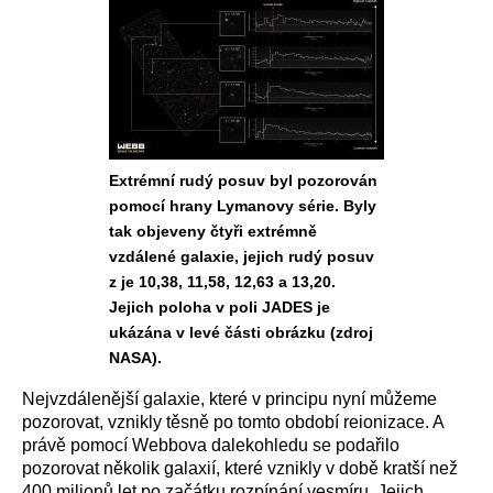
Extrémní rudý posuv byl pozorován
pomocí hrany Lymanovy série. Byly
tak objeveny čtyři extrémně
vzdálené galaxie, jejich rudý posuv
z je 10,38, 11,58, 12,63 a 13,20.
Jejich poloha v poli JADES je
ukázána v levé části obrázku (zdroj
NASA).
Nejvzdálenější galaxie, které v principu nyní můžeme
pozorovat, vznikly těsně po tomto období reionizace. A
právě pomocí Webbova dalekohledu se podařilo
pozorovat několik galaxií, které vznikly v době kratší než
400 milionů let po začátku rozpínání vesmíru. Jejich