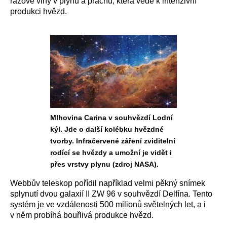
rázové vlny v plynu a prachu, která vede k intenzivní
produkci hvězd.
Mlhovina Carina v souhvězdí Lodní
kýl. Jde o další kolébku hvězdné
tvorby. Infračervené záření zviditelní
rodící se hvězdy a umožní je vidět i
přes vrstvy plynu (zdroj NASA).
Webbův teleskop pořídil například velmi pěkný snímek
splynutí dvou galaxií II ZW 96 v souhvězdí Delfína. Tento
systém je ve vzdálenosti 500 milionů světelných let, a i
v něm probíhá bouřlivá produkce hvězd.