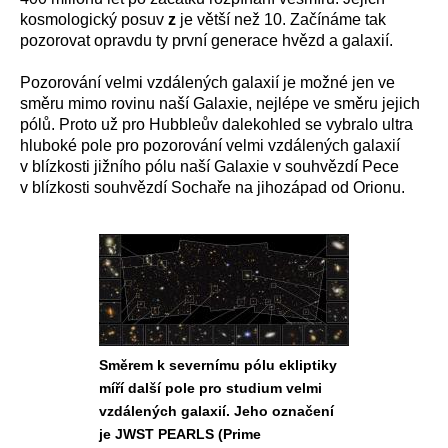
kosmologický posuv
z
je větší než 10. Začínáme tak
pozorovat opravdu ty první generace hvězd a galaxií.
Pozorování velmi vzdálených galaxií je možné jen ve
směru mimo rovinu naší Galaxie, nejlépe ve směru jejich
pólů. Proto už pro Hubbleův dalekohled se vybralo ultra
hluboké pole pro pozorování velmi vzdálených galaxií
v blízkosti jižního pólu naší Galaxie v souhvězdí Pece
v blízkosti souhvězdí Sochaře na jihozápad od Orionu.
Směrem k severnímu pólu ekliptiky
míří další pole pro studium velmi
vzdálených galaxií. Jeho označení
je JWST PEARLS (Prime