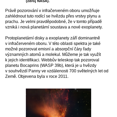
(zdroj NASA).
Právě pozorování v infračerveném oboru umožňuje
zahlédnout tuto rodící se hvězdu přes vrstvy plynu a
prachu. Je velmi pravděpodobné, že v tomto případě
vzniká i nová planetární soustava a nové exoplanety.
Protoplanetární disky a exoplanety září dominantně
v infračerveném oboru. V této oblasti spektra je také
možné pozorovat emisní a absorpční čáry řady
významných atomů a molekul. Můžeme je tak využít
k jejich identifikaci. Webbův teleskop tak pozoroval
planetu Bocaprins (WASP 39b), která je u hvězdy
v souhvězdí Panny ve vzdálenosti 700 světelných let od
Země. Objevena byla v roce 2011.