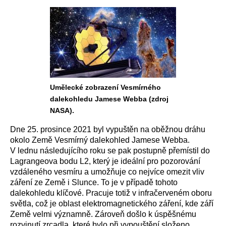
Umělecké zobrazení Vesmírného
dalekohledu Jamese Webba (zdroj
NASA).
Dne 25. prosince 2021 byl vypuštěn na oběžnou dráhu
okolo Země Vesmírný dalekohled Jamese Webba.
V lednu následujícího roku se pak postupně přemístil do
Lagrangeova bodu L2, který je ideální pro pozorování
vzdáleného vesmíru a umožňuje co nejvíce omezit vliv
záření ze Země i Slunce. To je v případě tohoto
dalekohledu klíčové. Pracuje totiž v infračerveném oboru
světla, což je oblast elektromagnetického záření, kde září
Země velmi významně. Zároveň došlo k úspěšnému
rozvinutí zrcadla, které bylo při vypouštění složeno.