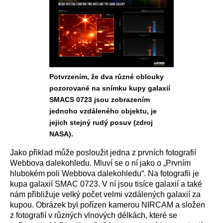
Potvrzením, že dva různé oblouky
pozorované na snímku kupy galaxií
SMACS 0723 jsou zobrazením
jednoho vzdáleného objektu, je
jejich stejný rudý posuv (zdroj
NASA).
Jako přiklad může posloužit jedna z prvních fotografií
Webbova dalekohledu. Mluví se o ní jako o „Prvním
hlubokém poli Webbova dalekohledu“. Na fotografii je
kupa galaxií SMAC 0723. V ní jsou tisíce galaxií a také
nám přibližuje velký počet velmi vzdálených galaxií za
kupou. Obrázek byl pořízen kamerou NIRCAM a složen
z fotografií v různých vlnových délkách, které se