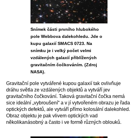
Snímek části prvního hlubokého
pole Webbova dalekohledu. Jde o
kupu galaxií SMACS 0723. Na
snímku je i velký počet velmi
vzdálených galaxií přiblížených
gravitačním čočkováním. (Zdroj
NASA).
Gravitační pole vytvářené kupou galaxií tak ovlivňuje
dráhu světla ze vzdálených objektů a vytváří jev
gravitačního čočkování. Taková gravitační čočka nemá
sice ideální „vybroušení“ a v jí vytvořeném obrazu je řada
optických defektů, ale vytváří přímo kolosální dalekohled.
Obraz objektu je pak vlivem optických vad
několikanásobný a často i ve formě různých oblouků.