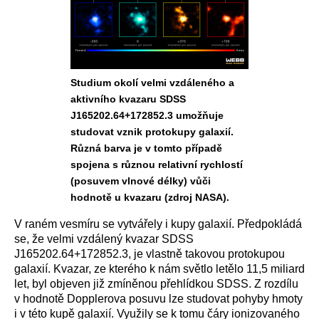
Studium okolí velmi vzdáleného a
aktivního kvazaru SDSS
J165202.64+172852.3 umožňuje
studovat vznik protokupy galaxií.
Různá barva je v tomto případě
spojena s různou relativní rychlostí
(posuvem vlnové délky) vůči
hodnotě u kvazaru (zdroj NASA).
V raném vesmíru se vytvářely i kupy galaxií. Předpokládá
se, že velmi vzdálený kvazar
SDSS
J165202.64+172852.3, je vlastně takovou protokupou
galaxií. Kvazar, ze kterého k nám světlo letělo 11,5 miliard
let, byl objeven již zmíněnou přehlídkou SDSS.
Z rozdílu
v hodnotě Dopplerova posuvu lze studovat pohyby hmoty
i v této kupě galaxií. Využily se k tomu čáry ionizovaného