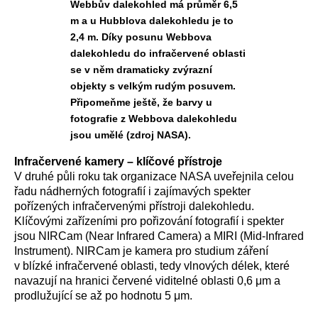
Webbův dalekohled má průměr 6,5
m a u Hubblova dalekohledu je to
2,4 m. Díky posunu Webbova
dalekohledu do infračervené oblasti
se v něm dramaticky zvýrazní
objekty s velkým rudým posuvem.
Připomeňme ještě, že barvy u
fotografie z Webbova dalekohledu
jsou umělé (zdroj NASA).
Infračervené kamery – klíčové přístroje
V druhé půli roku tak organizace NASA uveřejnila celou
řadu nádherných fotografií i zajímavých spekter
pořízených infračervenými přístroji dalekohledu.
Klíčovými zařízeními pro pořizování fotografií i spekter
jsou NIRCam (Near Infrared Camera) a MIRI (Mid-Infrared
Instrument). NIRCam je kamera pro studium záření
v blízké infračervené oblasti, tedy vlnových délek, které
navazují na hranici červené viditelné oblasti 0,6 μm a
prodlužující se až po hodnotu 5 μm.