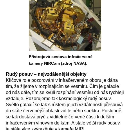
Přístrojová sestava infračervené
kamery NIRCam (zdroj NASA).
Rudý posuv – nejvzdálenější objekty
Klíčová role pozorování v infračerveném oboru je dána
tím, že žijeme v rozpínajícím se vesmíru. Čím je galaxie
od nás dále, tím se kvůli rozpínání vesmíru od nás rychleji
vzdaluje. Pozorujeme tak kosmologický rudý posuv.
Světlo galaxií se tak s růstem jejich vzdálenosti přesouvá
do stále červenější oblasti viditelného spektra. Postupně
se tak dostává pryč z viditelné červené části k delším
infračerveným vlnovým délkám. A stále větší rudý posuv
je stále více zvýrazňuje v kameře MIRI.