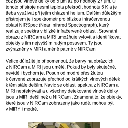
což jsou vlnové délky od 5 μm až po hodnoty 27 μm. U
tohoto přístroje nesmí teplota překročit hodnotu 6 K a je
třeba využívat při jejím chlazení helium. Dalším důležitým
přístrojem je i spektrometr pro blízkou infračervenou
oblast NIRSpec (
Near Infrared Spectrograph
), který
realizuje spektra v blízké infračervené oblasti. Srovnání
obrazu z NIRCam a MIRI umožňuje vylovit a identifikovat
objekty s tím nejvyšším rudým posuvem. Ty jsou
zvýrazněny v MIRI a méně patrné v NIRCam.
Velice důležité je připomenout, že barvy na obrázcích
z NIRCam a MIRI jsou umělé. Pokud by byly skutečné,
neviděli bychom je. Posun od modré přes žlutou
k červené zobrazuje přechod od krátkých vlnových délek
k těm stále delším. Navíc se oblasti spektra z NIRCam a
MIRI nepřekrývají a u všechny detekované vlnové délky
jsou u MIRI delší než u NIRCam . Znamená to, že objekty,
které jsou v NIRCam zobrazeny jako rudé, mohou být
v MIRY i modré.