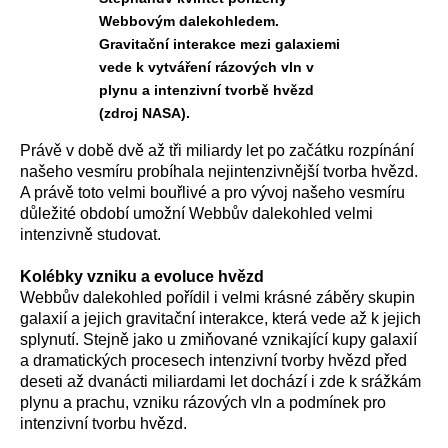
Webbovým dalekohledem.
Gravitační interakce mezi galaxiemi
vede k vytváření rázových vln v
plynu a intenzivní tvorbě hvězd
(zdroj NASA).
Právě v době dvě až tři miliardy let po začátku rozpínání
našeho vesmíru probíhala nejintenzivnější tvorba hvězd.
A právě toto velmi bouřlivé a pro vývoj našeho vesmíru
důležité období umožní Webbův dalekohled velmi
intenzivně studovat.
Kolébky vzniku a evoluce hvězd
Webbův dalekohled pořídil i velmi krásné záběry skupin
galaxií a jejich gravitační interakce, která vede až k jejich
splynutí. Stejně jako u zmiňované vznikající kupy galaxií
a dramatických procesech intenzivní tvorby hvězd před
deseti až dvanácti miliardami let dochází i zde k srážkám
plynu a prachu, vzniku rázových vln a podmínek pro
intenzivní tvorbu hvězd.