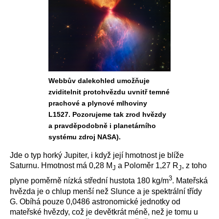
Webbův dalekohled umožňuje
zviditelnit protohvězdu uvnitř temné
prachové a plynové mlhoviny
L1527. Pozorujeme tak zrod hvězdy
a pravděpodobně i planetárního
systému zdroj NASA).
Jde o typ horký Jupiter, i když její hmotnost je blíže
Saturnu. Hmotnost má 0,28 M
a Poloměr 1,27 R
, z toho
J
J
3
plyne poměrně nízká střední hustota 180 kg/m
. Mateřská
hvězda je o chlup menší než Slunce a je spektrální třídy
G. Obíhá pouze 0,0486 astronomické jednotky od
mateřské hvězdy, což je devětkrát méně, než je tomu u