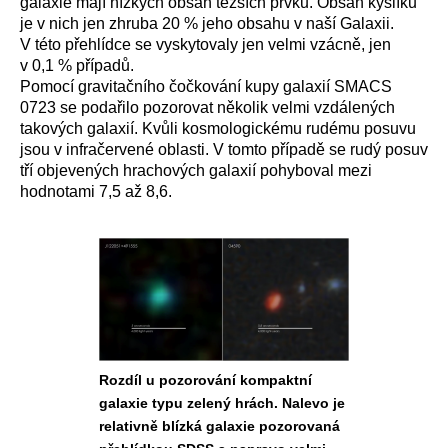
galaxie mají nízkých obsah těžších prvků. Obsah kyslíku
je v nich jen zhruba 20 % jeho obsahu v naší Galaxii.
V této přehlídce se vyskytovaly jen velmi vzácně, jen
v 0,1 % případů.
Pomocí gravitačního čočkování kupy galaxií SMACS
0723 se podařilo pozorovat několik velmi vzdálených
takových galaxií. Kvůli kosmologickému rudému posuvu
jsou v infračervené oblasti. V tomto případě se rudý posuv
tří objevených hrachových galaxií pohyboval mezi
hodnotami 7,5 až 8,6.
Rozdíl u pozorování kompaktní
galaxie typu zelený hrách. Nalevo je
relativně blízká galaxie pozorovaná