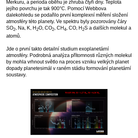
Merkuru, a perioda oběhu je zhruba čtyři dny. Teplota
jejího povrchu je tak 900°C. Pomocí Webbova
dalekohledu se podařilo první komplexní měření složení
atmosféry této planety.
Ve spektru byly pozorovány čáry
SO
, Na, K, H
O, CO
, CH
, CO, H
S a dalších molekul a
2
2
2
4
2
atomů.
Jde o první takto detailní studium exoplanetární
atmosféry. Podrobná analýza přítomnosti různých molekul
by mohla vrhnout světlo na proces vzniku velkých planet
dopady planetesimál v raném stádiu formování planetární
soustavy.