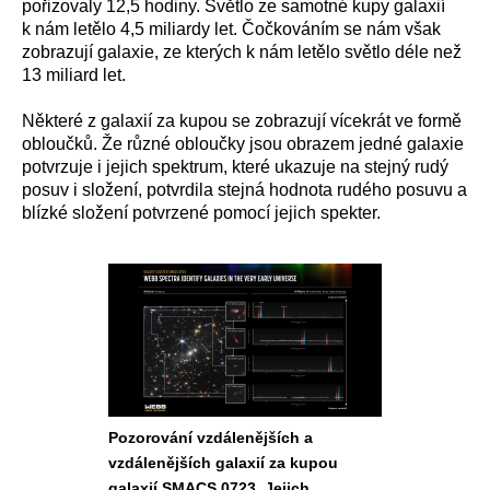
pořizovaly 12,5 hodiny. Světlo ze samotné kupy galaxií
k nám letělo 4,5 miliardy let. Čočkováním se nám však
zobrazují galaxie, ze kterých k nám letělo světlo déle než
13 miliard let.
Některé z galaxií za kupou se zobrazují vícekrát ve formě
obloučků. Že různé obloučky jsou obrazem jedné galaxie
potvrzuje i jejich spektrum, které ukazuje na stejný rudý
posuv i složení, potvrdila stejná hodnota rudého posuvu a
blízké složení potvrzené pomocí jejich spekter.
Pozorování vzdálenějších a
vzdálenějších galaxií za kupou
galaxií SMACS 0723. Jejich