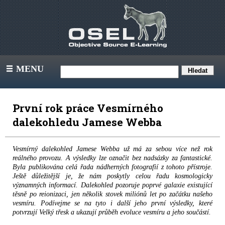
MENU
III
První rok práce Vesmírného
dalekohledu Jamese Webba
Vesmírný dalekohled Jamese Webba už má za sebou více než rok
reálného provozu. A výsledky lze označit bez nadsázky za fantastické.
Byla publikována celá řada nádherných fotografií z tohoto přístroje.
Ještě důležitější je, že nám poskytly celou řadu kosmologicky
významných informací. Dalekohled pozoruje poprvé galaxie existující
těsně po reionizaci, jen několik stovek miliónů let po začátku našeho
vesmíru. Podívejme se na tyto i další jeho první výsledky, které
potvrzují Velký třesk a ukazují průběh evoluce vesmíru a jeho součástí.