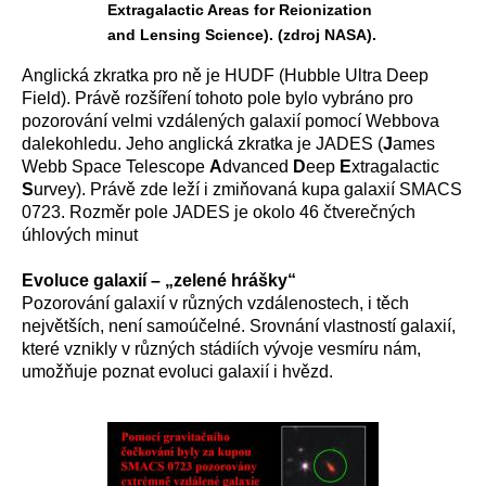
Extragalactic Areas for Reionization
and Lensing Science). (zdroj NASA).
Anglická zkratka pro ně je HUDF (
Hubble Ultra Deep
Field
). Právě rozšíření tohoto pole bylo vybráno pro
pozorování velmi vzdálených galaxií pomocí Webbova
dalekohledu. Jeho anglická zkratka je JADES (
J
ames
Webb Space Telescope
A
dvanced
D
eep
E
xtragalactic
S
urvey
). Právě zde leží i zmiňovaná kupa galaxií SMACS
0723. Rozměr pole JADES je okolo 46 čtverečných
úhlových minut
Evoluce galaxií – „zelené hrášky“
Pozorování galaxií v různých vzdálenostech, i těch
největších, není samoúčelné. Srovnání vlastností galaxií,
které vznikly v různých stádiích vývoje vesmíru nám,
umožňuje poznat evoluci galaxií i hvězd.