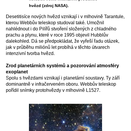
hvězd (zdroj NASA).
Desetitisíce nových hvězd vznikají i v mlhovině Tarantule,
kterou Webbův teleskop studoval také. Umožnil
nahlédnout i do Pilířů stvoření složených z chladného
prachu a plynu, které v roce 1995 objevil Hubblův
dalekohled. Dá se předpokládat, že vyřeší řadu otázek,
jak v průběhu miliónů let probíhá v těchto útvarech
intenzivní tvorba hvězd.
Zrod planetárních systémů a pozorování atmosféry
exoplanet
Spolu s hvězdami vznikají i planetární soustavy. Ty září
dominantně v infračerveném oboru. Webbův teleskop
pořídil snímky protohvězdy v mlhovině L1527.