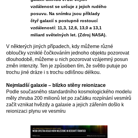
vzdálenost se určuje z jejich rudého
posuvu. Na snímku jsou příklady
čtyř galaxií s postupně rostoucí
vzdáleností: 11,3, 12,6, 13,0 a 13,1
miliard světelných let. (Zdroj NASA).
V některých jiných případech, kdy můžeme různé
obloučky vzniklé čočkováním jednoho objektu pozorovat
dlouhodobě, můžeme u nich pozorovat vzájemný posun
změn intenzity. Ten je způsoben tím, že světlo putuje po
trochu jiné dráze i s trochu odlišnou délkou.
Nejmladší galaxie – blízko stěny reionizace
Podle současného standardního kosmologického modelu
měly zhruba 200 milionů let po začátku rozpínání vesmírů
začít vznikat hvězdy a galaxie a jejich zářením došlo k
reionizaci plynu ve vesmíru