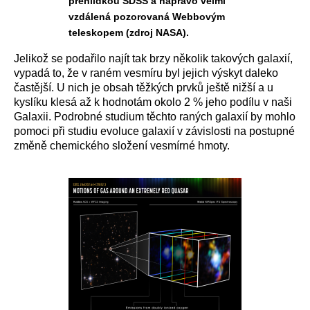
přehlídkou SDSS a napravo velmi
vzdálená pozorovaná Webbovým
teleskopem (zdroj NASA).
Jelikož se podařilo najít tak brzy několik takových galaxií,
vypadá to, že v raném vesmíru byl jejich výskyt daleko
častější.
U nich je obsah těžkých prvků ještě nižší a u
kyslíku klesá až k hodnotám okolo 2 % jeho podílu v naši
Galaxii. Podrobné studium těchto raných galaxií by mohlo
pomoci při studiu evoluce galaxií v závislosti na postupné
změně chemického složení vesmírné hmoty.