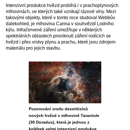
Intenzivní produkce hvězd probíhá i v prachoplynových
mlhovinách, ve kterých také vznikají rázové vlny. Mezi
takovými objekty, které v tomto roce studoval Webbův
dalekohled, je mlhovina Carina v souhvězdí Lodního
kýlu. Infračervené záření umožňuje v některých
spektrálních oblastech proniknutí záření rodících se
hvězd i přes vrstvy plynu a prachu, které jsou zdrojem
materiálu pro jejich stavbu.
Pozorování zrodu desetitisíců
nových hvězd v mlhovině Tarantule
(30 Doradus), která je jednou z
kolébek velmi intenzivní produkce