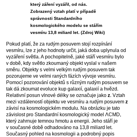
který záření vyzářil, od nás.
Zobrazený vztah platí v případě
správnosti Standardního
kosmologického modelu se stářím
vesmíru 13,8 miliard let. (Zdroj Wiki)
Pokud platí, že za rudým posuvem stojí rozpínání
vesmíru, lze z jeho hodnoty určit, jaká doba uplynula od
vyzáření světla. A pochopitelně, jaké stáří vesmíru bylo
v době, kdy světlo zkoumaný objekt vyslal v našem
směru. Objekty s velmi velkým rudým posuvem tak
pozorujeme ve velmi raných fázích vývoje vesmíru.
Pomocí pozorování objektů s různým rudým posuvem se
tak dá zkoumat evoluce kup galaxií, galaxií a hvězd.
Relativní posun vlnové délky se označuje jako
z
. Vztah
mezi vzdáleností objektu ve vesmíru a rudým posuvem
z
závisí na kosmologickém modulu. Na obrázku je tato
závislost pro Standardní kosmologický model ΛCMD,
který zahrnuje temnou hmotu a energii. Jeho stáří je
v současné době odhadováno na 13,8 miliard let.
Současný pohled na kosmologii a podrobný popis