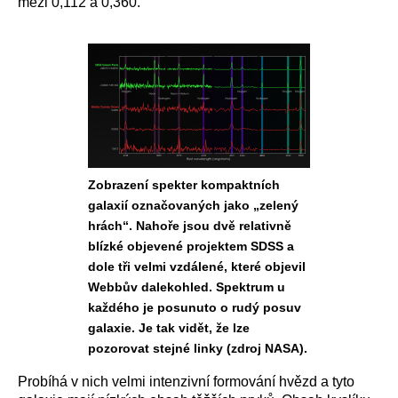
mezi 0,112 a 0,360.
Zobrazení spekter kompaktních
galaxií označovaných jako „zelený
hrách“. Nahoře jsou dvě relativně
blízké objevené projektem SDSS a
dole tři velmi vzdálené, které objevil
Webbův dalekohled. Spektrum u
každého je posunuto o rudý posuv
galaxie. Je tak vidět, že lze
pozorovat stejné linky (zdroj NASA).
P
robíhá v nich velmi intenzivní formování hvězd a tyto