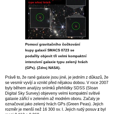
Pomocí gravitačního čočkování
kupy galaxií SMACS 0723 se
podařily objevit tři velmi kompaktní
intenzivní galaxie typu zelený hrách
(GPs). (Zdroj NASA).
Právě to, že rané galaxie jsou jiné, je jedním z důkazů, že
se vesmír vyvíjí a vznikl před nějakou dobou. V roce 2007
byly během analýzy snímků přehlídky SDSS (
Sloan
Digital Sky Survey
) objeveny velmi kompaktní svítivé
galaxie zářící v zeleném až modrém oboru. Začaly je
označovat jako zelený hrách GPs (Green Peas). Jejich
rozměr je menší než 16 300 sv. l. Jejich rudý posuv
z
byl