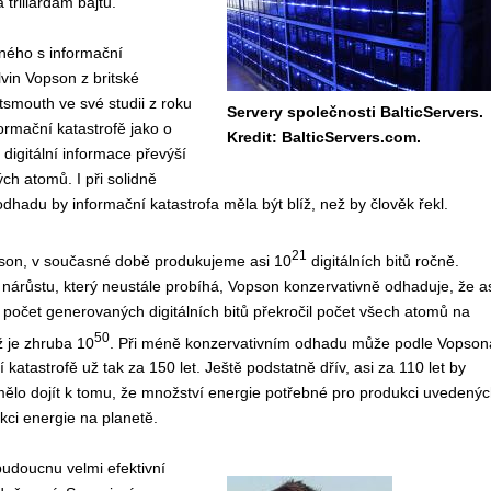
triliardám bajtů.
ného s informační
vin Vopson z britské
rtsmouth ve své studii z roku
Servery společnosti BalticServers.
ormační katastrofě jako o
Kredit: BalticServers.com.
 digitální informace převýší
h atomů. I při solidně
dhadu by informační katastrofa měla být blíž, než by člověk řekl.
21
son, v současné době produkujeme asi 10
digitálních bitů ročně.
 nárůstu, který neustále probíhá, Vopson konzervativně odhaduje, že a
y počet generovaných digitálních bitů překročil počet všech atomů na
50
ž je zhruba 10
. Při méně konzervativním odhadu může podle Vopson
í katastrofě už tak za 150 let. Ještě podstatně dřív, asi za 110 let by
ělo dojít k tomu, že množství energie potřebné pro produkci uvedenýc
kci energie na planetě.
budoucnu velmi efektivní