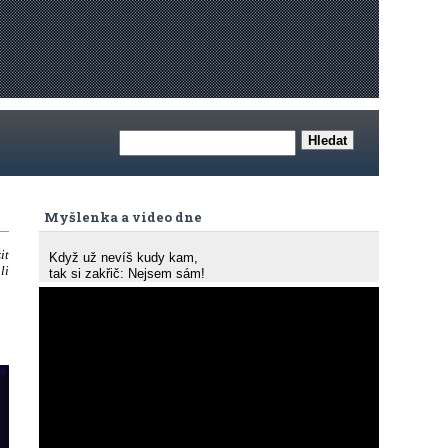
Myšlenka a video dne
it
Když už nevíš kudy kam,
li
tak si zakřič: Nejsem sám!