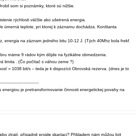
robil som si poznámky, ktoré sú nižšie.
istenie rýchlosti väčšie ako ušetrená energia.
Je úmerná teplote, pri ktorej k záznamu dochádza. Konštanta
Mhz, energia na záznam jedného bitu 10-12 J. (Tých 40Mhz bola frekf.
dobru máme 9 rádov kým dôjde na fyzikálne obmedzenia.
vá limita . (Čo počítač s váhou zeme ?)
nosť = 1038 bit/s – teda je k dispozícii Obrovská rezerva. (dnes je to
--------------------------
energiou je pretransformovanie činnosti energetickej povahy na
nebo ztratí, případně projde skartaci? Příkladem nám můžou být