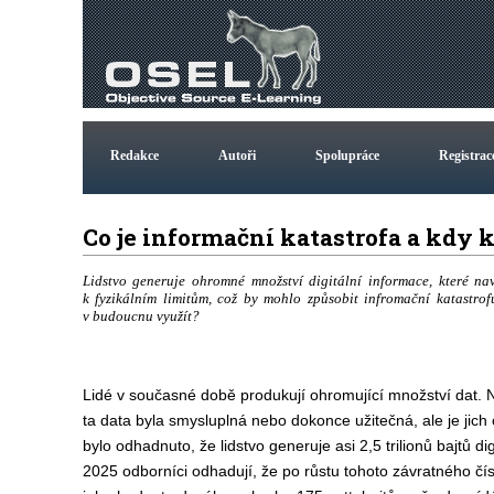
Redakce
Autoři
Spolupráce
Registrac
Co je informační katastrofa a kdy 
Lidstvo generuje ohromné množství digitální informace, které na
k fyzikálním limitům, což by mohlo způsobit infromační katastro
v budoucnu využít?
Lidé v současné době produkují ohromující množství dat.
ta data byla smysluplná nebo dokonce užitečná, ale je jic
bylo odhadnuto, že lidstvo generuje asi 2,5 trilionů bajtů di
2025 odborníci odhadují, že po růstu tohoto závratného čí