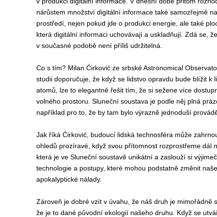
v produkci digitální informace. V dnešní době přitom rozh
nárůstem množství digitální informace také samozřejmě nar
prostředí, nejen pokud jde o produkci energie, ale také plo
která digitální informaci uchovávají a uskladňují. Zdá se, ž
v současné podobě není příliš udržitelná.
Co s tím? Milan Ćirković ze srbské Astronomical Observat
studii doporučuje, že když se lidstvo opravdu bude blížit k 
atomů, lze to elegantně řešit tím, že si sežene více dostup
volného prostoru. Sluneční soustava je podle něj plná práz
například pro to, že by tam bylo výrazně jednoduší provádět
Jak říká Ćirković, budoucí lidská technosféra může zahrno
ohledů prozíravé, když svou přítomnost rozprostřeme dál n
která je ve Sluneční soustavě unikátní a zaslouží si výjime
technologie a postupy, které mohou podstatně změnit naše
apokalyptické nálady.
Zároveň je dobré vzít v úvahu, že náš druh je mimořádně sl
že je to dané původní ekologií našeho druhu. Když se utvář