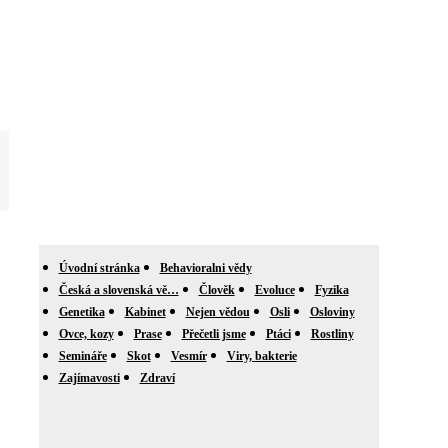
Úvodní stránka
Behavioralni vědy
Česká a slovenská vě…
Člověk
Evoluce
Fyzika
Genetika
Kabinet
Nejen vědou
Osli
Osloviny
Ovce, kozy
Prase
Přečetli jsme
Ptáci
Rostliny
Semináře
Skot
Vesmír
Viry, bakterie
Zajímavosti
Zdraví