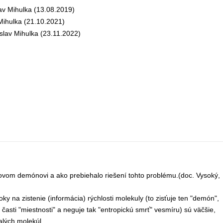
v Mihulka (13.08.2019)
ihulka (21.10.2021)
lav Mihulka (23.11.2022)
ovom demónovi a ako prebiehalo riešení tohto problému.(doc. Vysoký,
roky na zistenie (informácia) rýchlosti molekuly (to zisťuje ten "demón",
 časti "miestnosti" a neguje tak "entropickú smrť" vesmíru) sú väčšie,
lých molekúl.