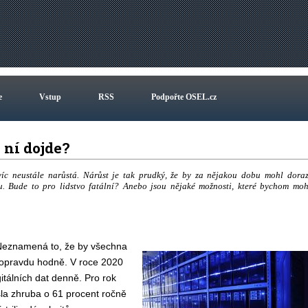
e
Vstup
RSS
Podpořte OSEL.cz
k ní dojde?
víc neustále narůstá. Nárůst je tak prudký, že by za nějakou dobu mohl doraz
fu. Bude to pro lidstvo fatální? Anebo jsou nějaké možnosti, které bychom moh
 Neznamená to, že by všechna
h opravdu hodně. V roce 2020
gitálních dat denně. Pro rok
sla zhruba o 61 procent ročně