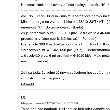
Na konci článku boli úvahy o "informačných bariérach" . U
----------------------------------------------------------
Ale 1951, Leon Brillouin - minim. energetické nároky na z
Minim. energia na záznam 1 bitu > 1.38*10-23*T=k*T ; ( 
úmernosti “k” = Boltzmanová konštanta).
Ak je potenciálový val 0.5 V, 0.1 [mA], a frekvencia 40 
procesora, v čase publik. článku, tuším Pentium).
Pre teplotu 300 K vychádza hodnota kT = 5.10-21 J. K 
Spracovanie inf. = 1.36*1050 [bit /(kg s)] - Bremermanno
1 človek=10 bit/s; 6 miliard ľudí = 6*1010 bit/s; Max. mož
maximum väčšie).
------------------------------------------------------------------------
Zdá sa teda, že veľmi účinným spôsobom hospodárenia s 
činnosti informačnej povahy.
Odpovědět
Už
Mojmir Kosco
,
2023-02-09 07:53:34
To někteří zde nadhodili.Kolik dat se běh roku vymaže a