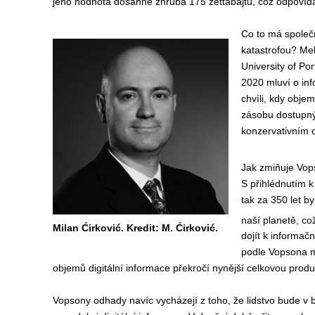
jeho hodnota dosáhne zhruba 175 zettabajtů, což odpovídá 
Co to má společ
katastrofou? Mel
University of Po
2020 mluví o inf
chvíli, kdy objem
zásobu dostupnýc
konzervativním o
Jak zmiňuje Vop
S přihlédnutím k
tak za 350 let b
naší planetě, co
Milan Ćirković. Kredit: M. Ćirković.
dojít k informačn
podle Vopsona m
objemů digitální informace překročí nynější celkovou produ
Vopsony odhady navíc vycházejí z toho, že lidstvo bude v 