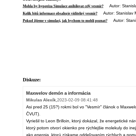
Autor: Stanisla
Mohla by hypotéza Simulace anihilovat celý vesmír?
Autor: Stanislav M
Kolik bitů informace obsahuje viditelný vesmír?
Autor: Stanis
Pokud žijeme v simulaci, jak bychom to mohli poznat?
Diskuze:
Maxwelov demón a informácia
Mikulas Alexík
,
2023-02-09 08:41:48
Asi pred 25 (15?) rokmi bol vo "Vesmír" článok o Maxwel
ČVUT).
Vyriešil to Leon Brilloin, ktorý dokázal, že energetické ná
ktorý potom otvorí okienko pre rýchlejšie molekuly do inej
ako energia, ktorú získame oddeľovaním rýchlych a poma