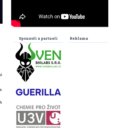
Sponzoři a partneři
Reklama
si
a
h