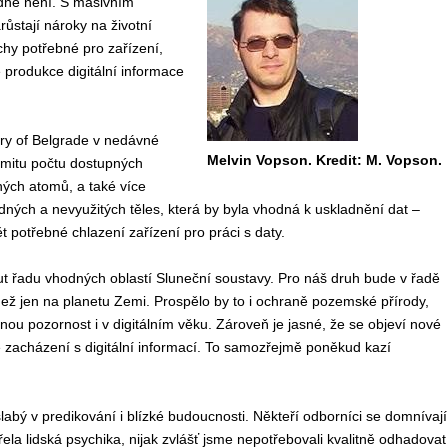
odně není. S masivním
ůstají nároky na životní
chy potřebné pro zařízení,
e produkce digitální informace
ory of Belgrade v nedávné
Melvin Vopson.
Kredit: M. Vopson.
limitu počtu dostupných
ných atomů, a také více
dných a nevyužitých těles, která by byla vhodná k uskladnění dat –
 potřebné chlazení zařízení pro práci s daty.
ut řadu vhodných oblastí Sluneční soustavy. Pro náš druh bude v řadě
ež jen na planetu Zemi. Prospělo by to i ochraně pozemské přírody,
čnou pozornost i v digitálním věku. Zároveň je jasné, že se objeví nové
 zacházení s digitální informací. To samozřejmě poněkud kazí
abý v predikování i blízké budoucnosti. Někteří odborníci se domnívají
ela lidská psychika, nijak zvlášť jsme nepotřebovali kvalitně odhadovat