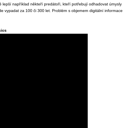
lepší například někteří predátoři, kteří potřebují odhadovat úmysly
u bude vypadat za 100 či 300 let. Problém s objemem digitální informace
sics