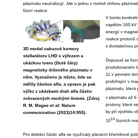
plazmatu neutralizují. Jde o jednu z metod ohřevu plazma
fúzní reakce.
V tomto konkrétn
napětím 160 kV 
energií v magne
reakce protonů 
s dostatečnou pr
3D model vakuové komory
stellarátoru LHD s výřezem a
Doposud se fúzn
ukázkou tvaru (žluté čáry)
produkovaném la
magneticky drženého plazmatu v
11 v pevném terč
něm. Vyznačeno je místo, kde se
probíhající v m
měřily částice alfa, a vpravo je pak
plazmatu, která 
výřez z ukázkami drah alfa částic
v plazmatu až 6
zobrazených modrými liniemi. (Zdroj
protony, které s
R. M. Magee et al: Nature
by při výstřelu 
communication (2023)14:955).
14
10
fúzních rea
Pro detekci částic alfa se využívaly planární křemíkové po