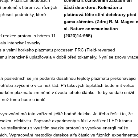
vají. V dalších budoucích
schéma s označením základních
í protonů s bórem za různých
částí detektoru. Kolimátor a
přesnit podmínky, které
platinová fólie stíní detektory před
gama zářením. (Zdroj R. M. Magee e
al: Nature communication
í reakce protonu s bórem 11
(2023)14:955)
ala intenzivní svazky
ole a velmi horkého plazmatu procesem FRC (
Field-reversed
kumu intenzivně uplatňovala v době před tokamaky. Nyní se znovu vrace
ch posledních se jim podařilo dosáhnou teploty plazmatu překonávající
otřeba zvýšení o více než řád. Při takových teplotách bude mít velice
horkém plazmatu zmíněné v úvodu tohoto článku. To by se dalo snížit
, než tomu bude u iontů.
rovnání má toto zařízení ještě hodně daleko. Je třeba řešit i to, že
sokou efektivitu. Popsané experimenty s fúzi v zařízení LHD k tomu
 ve stellarátoru s využitím svazku protonů s vysokou energií může
ích. Vypracování metodiky detekce alfa částic ve fúzních experimente