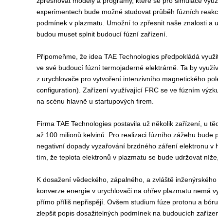
zpřesňovat modely a programy, které se pro simulace využí
experimentech bude možné studovat průběh fúzních reakc
podmínek v plazmatu. Umožní to zpřesnit naše znalosti a u
budou muset splnit budoucí fúzní zařízení.
Připomeňme, že idea TAE Technologies předpokládá využit
ve své budoucí fúzní termojaderné elektrárně. Ta by využív
z urychlovače pro vytvoření intenzivního magnetického p
configuration
). Zařízení využívající FRC se ve fúzním výz
na scénu hlavně u startupových firem.
Firma TAE Technologies postavila už několik zařízení, u tě
až 100 milionů kelvinů. Pro realizaci fúzního zážehu bude p
negativní dopady vyzařování brzdného záření elektronu v 
tím, že teplota elektronů v plazmatu se bude udržovat níže
K dosažení vědeckého, zápalného, a zvláště inženýrského vy
konverze energie v urychlovači na ohřev plazmatu nemá vy
přímo příliš nepřispějí. Ovšem studium fúze protonu a bóru
zlepšit popis dosažitelných podmínek na budoucích zařízen