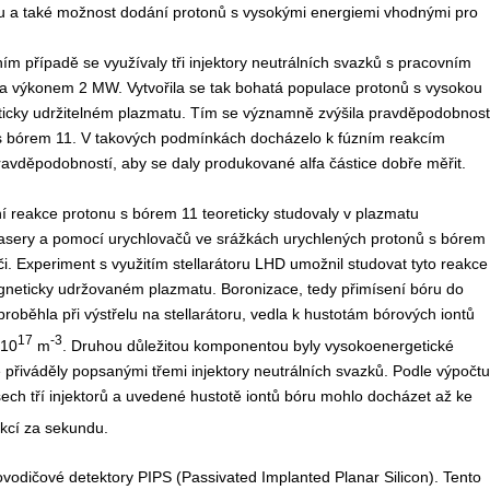
tu a také možnost dodání protonů s vysokými energiemi vhodnými pro
ím případě se využívaly tři injektory neutrálních svazků s pracovním
a výkonem 2 MW. Vytvořila se tak bohatá populace protonů s vysokou
ticky udržitelném plazmatu. Tím se významně zvýšila pravděpodobnost
s bórem 11. V takových podmínkách docházelo k fúzním reakcím
avděpodobností, aby se daly produkované alfa částice dobře měřit.
í reakce protonu s bórem 11 teoreticky studovaly v plazmatu
sery a pomocí urychlovačů ve srážkách urychlených protonů s bórem
i. Experiment s využitím stellarátoru LHD umožnil studovat tyto reakce
agneticky udržovaném plazmatu. Boronizace, tedy přimísení bóru do
proběhla při výstřelu na stellarátoru, vedla k hustotám bórových iontů
17
-3
·10
m
. Druhou důležitou komponentou byly vysokoenergetické
e přiváděly popsanými třemi injektory neutrálních svazků. Podle výpočtu
všech tří injektorů a uvedené hustotě iontů bóru mohlo docházet až ke
kcí za sekundu.
lovodičové detektory PIPS (
Passivated Implanted Planar Silicon
). Tento