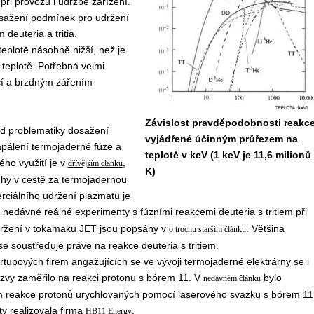
při provozu i údržbě zařízení.
osažení podmínek pro udržení
 deuteria a tritia.
teplotě násobně nižší, než je
 teplotě. Potřebná velmi
cí a brzdným zářením
Závislost pravděpodobnosti reakc
d problematiky dosažení
vyjádřené účinným průřezem na
pálení termojaderné fúze a
teplotě v keV (1 keV je 11,6 milionů
ého využití je v
,
dřívějším článku
K)
chy v cestě za termojadernou
erciálního udržení plazmatu je
 nedávné reálné experimenty s fúzními reakcemi deuteria s tritiem při
ržení v tokamaku JET jsou popsány v
. Většina
o trochu starším článku
se soustřeďuje právě na reakce deuteria s tritiem.
rtupových firem angažujících se ve vývoji termojaderné elektrárny se i
zvy zaměřilo na reakci protonu s bórem 11. V
bylo
nedávném článku
 reakce protonů urychlovaných pomocí laserového svazku s bórem 11
y realizovala firma
.
HB11 Energy