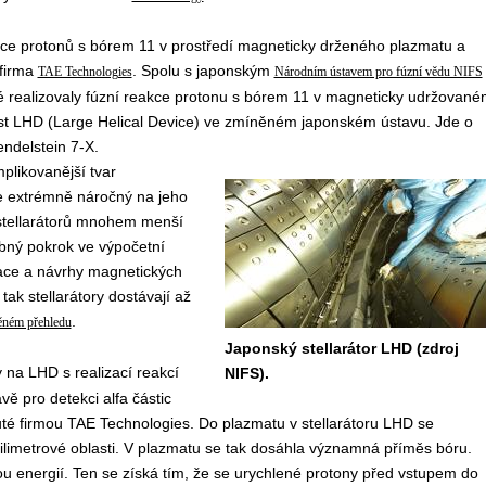
akce protonů s bórem 11 v prostředí magneticky drženého plazmatu a
 firma
. Spolu s japonským
TAE Technologies
Národním ústavem pro fúzní vědu NIFS
é realizovaly fúzní reakce protonu s bórem 11 v magneticky udržované
st LHD (
Large Helical Device
) ve zmíněném japonském ústavu. Jde o
ndelstein 7-X.
plikovanější tvar
je extrémně náročný na jeho
 stellarátorů mnohem menší
bný pokrok ve výpočetní
ace a návrhy magnetických
tak stellarátory dostávají až
.
ěném přehledu
Japonský stellarátor LHD (zdroj
y na LHD s realizací reakcí
NIFS).
vě pro detekci alfa částic
nuté firmou TAE Technologies. Do plazmatu v stellarátoru LHD se
milimetrové oblasti. V plazmatu se tak dosáhla významná příměs bóru.
ou energií. Ten se získá tím, že se urychlené protony před vstupem do