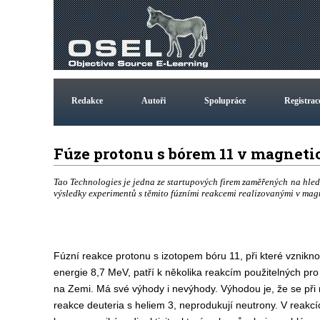
Redakce
Autoři
Spolupráce
Registrac
Fúze protonu s bórem 11 v magne
Tao Technologies je jedna ze startupových firem zaměřených na hledá
výsledky experimentů s těmito fúzními reakcemi realizovanými v mag
Fúzní reakce protonu s izotopem bóru 11, při které vzniknou 
energie 8,7 MeV, patří k několika reakcím použitelných pro
na Zemi. Má své výhody i nevýhody. Výhodou je, že se při 
reakce deuteria s heliem 3, neprodukují neutrony. V reakc