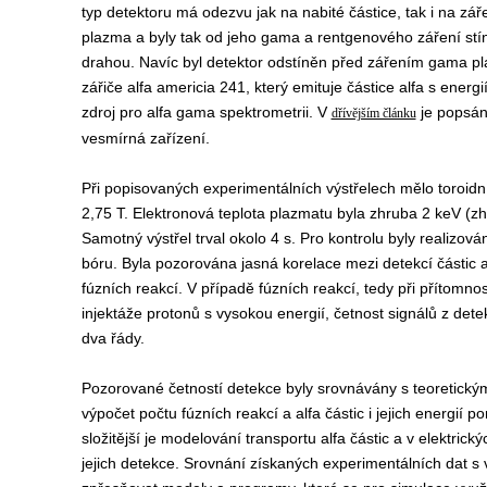
typ detektoru má odezvu jak na nabité částice, tak i na zář
plazma a byly tak od jeho gama a rentgenového záření stín
drahou. Navíc byl detektor odstíněn před zářením gama plat
zářiče alfa americia 241, který emituje částice alfa s energ
zdroj pro alfa gama spektrometrii. V
je popsán
dřívějším článku
vesmírná zařízení.
Při popisovaných experimentálních výstřelech mělo toroidn
2,75 T. Elektronová teplota plazmatu byla zhruba 2 keV (zh
Samotný výstřel trval okolo 4 s. Pro kontrolu byly realizován
bóru. Byla pozorována jasná korelace mezi detekcí částic a
fúzních reakcí. V případě fúzních reakcí, tedy při přítomno
injektáže protonů s vysokou energií, četnost signálů z detek
dva řády.
Pozorované četností detekce byly srovnávány s teoretickým
výpočet počtu fúzních reakcí a alfa částic i jejich energií
složitější je modelování transportu alfa částic a v elektric
jejich detekce. Srovnání získaných experimentálních dat s