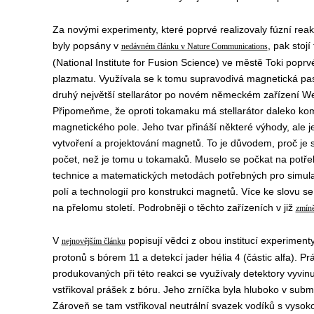
Za novými experimenty, které poprvé realizovaly fúzní re
byly popsány v
, pak stojí
nedávném článku v Nature Communications
(
National Institute for Fusion Science
) ve městě Toki poprv
plazmatu. Využívala se k tomu supravodivá magnetická pa
druhý největší stellarátor po novém německém zařízení We
Připomeňme, že oproti tokamaku má stellarátor daleko kom
magnetického pole. Jeho tvar přináší některé výhody, ale 
vytvoření a projektování magnetů. To je důvodem, proč je
počet, než je tomu u tokamaků. Muselo se počkat na potře
technice a matematických metodách potřebných pro simul
polí a technologií pro konstrukci magnetů. Více ke slovu se 
na přelomu století. Podrobněji o těchto zařízeních v již
zmín
V
popisují vědci z obou institucí experiment
nejnovějším článku
protonů s bórem 11 a detekcí jader hélia 4 (částic alfa). Prá
produkovaných při této reakci se využívaly detektory vyvi
vstřikoval prášek z bóru. Jeho zrníčka byla hluboko v sub
Zároveň se tam vstřikoval neutrální svazek vodíků s vysok