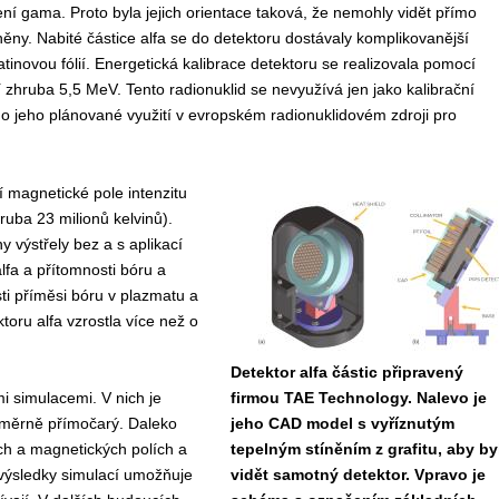
ení gama. Proto byla jejich orientace taková, že nemohly vidět přímo
ěny. Nabité částice alfa se do detektoru dostávaly komplikovanější
inovou fólií. Energetická kalibrace detektoru se realizovala pomocí
ií zhruba 5,5 MeV. Tento radionuklid se nevyužívá jen jako kalibrační
o jeho plánované využití v evropském radionuklidovém zdroji pro
í magnetické pole intenzitu
ruba 23 milionů kelvinů).
y výstřely bez a s aplikací
lfa a přítomnosti bóru a
sti příměsi bóru v plazmatu a
toru alfa vzrostla více než o
Detektor alfa částic připravený
i simulacemi. V nich je
firmou TAE Technology. Nalevo je
 poměrně přímočarý. Daleko
jeho CAD model s vyříznutým
kých a magnetických polích a
tepelným stíněním z grafitu, aby by
 výsledky simulací umožňuje
vidět samotný detektor. Vpravo je