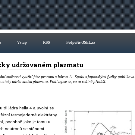
e
Vstup
RSS
Podpořte OSEL.cz
ticky udržovaném plazmatu
ní možnosti využití fúze protonu s bórem 11. Spolu s japonskými fyziky publikova
neticky udržovaném plazmatu. Podívejme se, co to reálně přináší.
tři jádra helia 4 a uvolní se
 fúzní termojaderné elektrárny
ní, podobně jako je tomu u
ích neutronů se stěnami