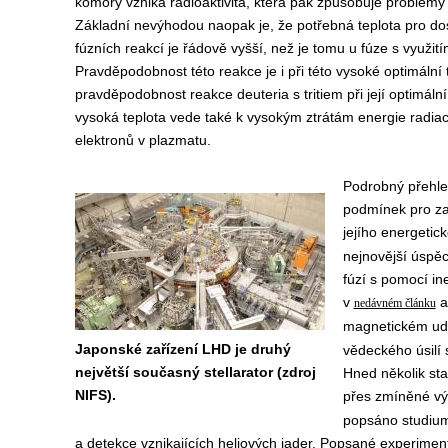
komory vzniká radioaktivita, která pak způsobuje problémy 
Základní nevýhodou naopak je, že potřebná teplota pro d
fúzních reakcí je řádově vyšší, než je tomu u fúze s využitím
Pravděpodobnost této reakce je i při této vysoké optimální 
pravděpodobnost reakce deuteria s tritiem při její optimální
vysoká teplota vede také k vysokým ztrátám energie radia
elektronů v plazmatu.
Podrobný přehle
podmínek pro za
jejího energetick
nejnovější úspě
fúzí s pomocí in
v
a
nedávném článku
magnetickém ud
Japonské zařízení LHD je druhý
vědeckého úsilí 
největší současný stellarator (zdroj
Hned několik sta
NIFS).
přes zmíněné vý
popsáno studium
a detekce vznikajících heliových jader. Popsané experiment