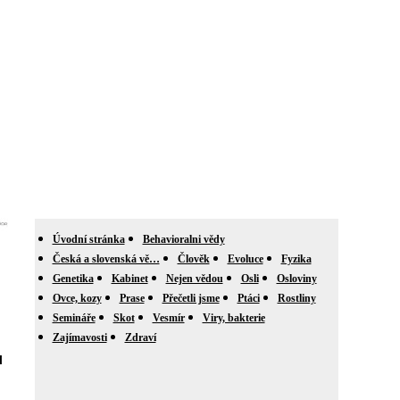
Úvodní stránka
Behavioralni vědy
Česká a slovenská vě…
Člověk
Evoluce
Fyzika
Genetika
Kabinet
Nejen vědou
Osli
Osloviny
Ovce, kozy
Prase
Přečetli jsme
Ptáci
Rostliny
Semináře
Skot
Vesmír
Viry, bakterie
Zajímavosti
Zdraví
l