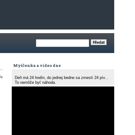
Myšlenka a video dne
la
Deň má 24 hodín, do jednej bedne sa zmestí 24 pív...
To nemôže byť náhoda.