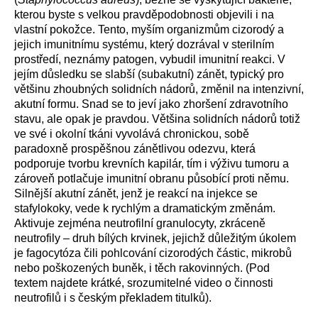
kterou byste s velkou pravděpodobnosti objevili i na
vlastní pokožce. Tento, myším organizmům cizorodý a
jejich imunitnímu systému, který dozrával v sterilním
prostředí, neznámy patogen, vybudil imunitní reakci. V
jejím důsledku se slabší (subakutní) zánět, typický pro
většinu zhoubných solidních nádorů, změnil na intenzivní,
akutní formu. Snad se to jeví jako zhoršení zdravotního
stavu, ale opak je pravdou.
Většina solidních nádorů totiž
ve své i okolní tkáni
vyvolává
chronickou, sobě
paradoxně prospěšnou zánětlivou odezvu, která
podporuje tvorbu krevních kapilár, tím i výživu tumoru a
zároveň potlačuje imunitní obranu působící proti němu.
Silnější a
kutní zánět, jenž je reakcí na injekce se
stafylokok
y,
vede k rychlým a dramatickým změnám.
Aktivuje zejména neutrofilní granulocyty, zkráceně
neutrofily – druh bílých krvinek, jejichž důležitým úkolem
je f
agocytóza čili pohlcování cizorodých částic, mikrobů
nebo poškozených buněk, i těch rakovinných. (Pod
textem najdete k
rátké, srozumitelné video o činnosti
neutrofilů i s českým překladem titulků).