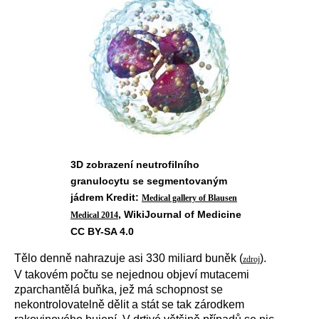
3D zobrazení neutrofilního
granulocytu se segmentovaným
jádrem Kredit:
Medical gallery of Blausen
, WikiJournal of Medicine
Medical 2014
CC BY-SA 4.0
T
ělo denně nahrazuje asi 330 miliard buněk (
).
zdroj
V takovém počtu se nejednou objeví mutacemi
zparchantělá buňka, jež má schopnost se
nekontrolovatelně dělit a stát se tak zárodkem