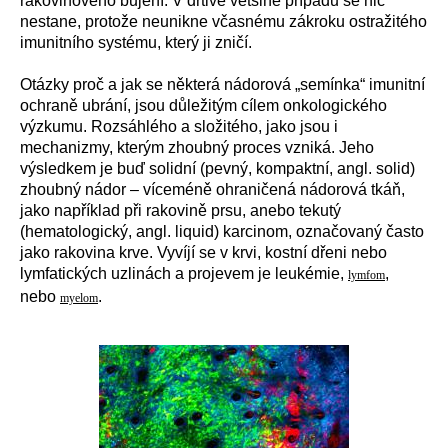
rakovinového bujení. V drtivé většině případů se nic
nestane, protože neunikne včasnému zákroku ostražitého
imunitního systému, který ji zničí.
Otázky proč a jak se některá nádorová „semínka“ imunitní
ochraně ubrání, jsou důležitým cílem onkologického
výzkumu. Rozsáhlého a složitého, jako jsou i
mechanizmy, kterým zhoubný proces vzniká. Jeho
výsledkem je buď solidní
(pevný, kompaktní, angl. solid)
zhoubný nádor – víceméně ohraničená nádorová tkáň,
jako například při rakovině prsu, anebo tekutý
(hematologický, angl. liquid) karcinom, označovaný často
jako rakovina krve. Vyvíjí se
v krvi, kostní dřeni nebo
lymfatických uzlinách a projevem je leukémie,
,
lymfom
nebo
.
myelom