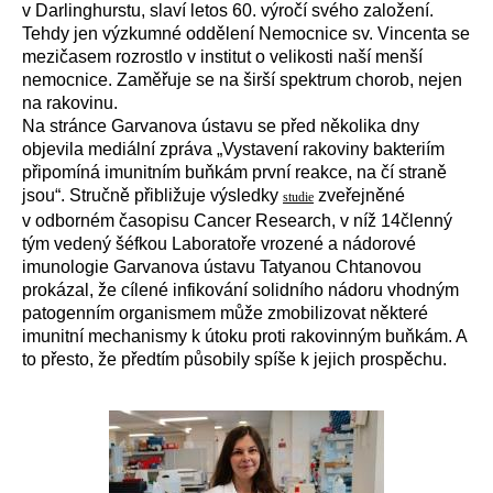
v Darlinghurstu, slaví letos 60. výročí svého založení.
Tehdy jen výzkumné oddělení Nemocnice sv. Vincenta se
mezičasem rozrostlo v institut o velikosti naší menší
nemocnice. Zaměřuje se na širší spektrum chorob, nejen
na rakovinu.
Na stránce Garvanova ústavu se před několika dny
objevila mediální zpráva „Vystavení rakoviny bakteriím
připomíná imunitním buňkám první reakce, na čí straně
jsou“. Stručně přibližuje výsledky
zveřejněné
studie
v odborném časopisu Cancer Research, v níž 14členný
tým vedený šéfkou Laboratoře vrozené a nádorové
imunologie Garvanova ústavu
Tatyanou Chtanovou
prokázal, že cílené infikování solidního nádoru vhodným
patogenním organismem může zmobilizovat některé
imunitní mechanismy k útoku proti rakovinným buňkám. A
to přesto, že předtím působily spíše k jejich prospěchu.