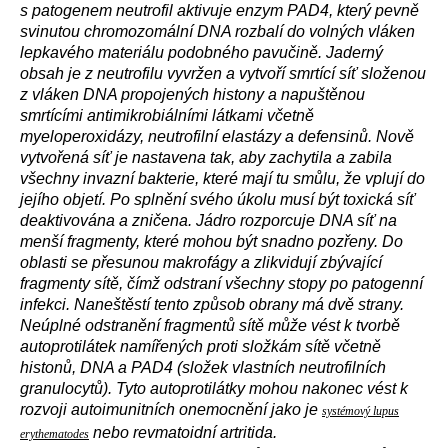
s patogenem neutrofil aktivuje enzym PAD4, který pevně
svinutou chromozomální DNA rozbalí do volných vláken
lepkavého materiálu podobného pavučině. Jaderný
obsah je z neutrofilu vyvržen a vytvoří smrtící síť složenou
z vláken DNA propojených histony a napuštěnou
smrtícími antimikrobiálními látkami včetně
myeloperoxidázy, neutrofilní elastázy a defensinů. Nově
vytvořená síť je nastavena tak, aby zachytila a zabila
všechny invazní bakterie, které mají tu smůlu, že vplují do
jejího objetí. Po splnění svého úkolu musí být toxická síť
deaktivována a zničena. Jádro rozporcuje DNA síť na
menší fragmenty, které mohou být snadno pozřeny. Do
oblasti se přesunou makrofágy a zlikvidují zbývající
fragmenty sítě, čímž odstraní všechny stopy po patogenní
infekci. Naneštěstí tento způsob obrany má dvě strany.
Neúplné odstranění fragmentů sítě může vést k tvorbě
autoprotilátek namířených proti složkám sítě včetně
histonů, DNA a PAD4 (složek vlastních neutrofilních
granulocytů). Tyto autoprotilátky mohou nakonec vést k
rozvoji autoimunitních onemocnění jako je
systémový lupus
nebo revmatoidní artritida.
erythematodes