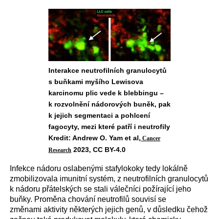
Interakce neutrofilních granulocytů
s buňkami myšího Lewisova
karcinomu plic vede k blebbingu –
k rozvolnění nádorových buněk, pak
k jejich segmentaci a pohlcení
fagocyty, mezi které patří i neutrofily
Kredit: Andrew O. Yam et al,
Cancer
2023, CC BY-4.0
Research
I
nfekce nádoru oslabenými stafylokoky tedy lokálně
zmobilizovala imunitní systém, z neutrofilních granulocytů
k nádoru
přátelských
se stali válečníci požírající jeho
buňky. Proměna chování neutrofilů souvisí se
změnami aktivity některých jejich genů, v důsledku čehož