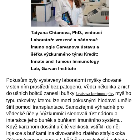
Tatyana Chtanova, PhD., vedoucí
Laboratoře vrozené a nádorové
imunologie Garvanova ústavu a
šéfka výzkumného týmu Kredit:
Innate and Tumour Immunology
Lab, Garvan Institute
Pokusům byly vystaveny laboratorní myšky chované
v sterilním prostředí bez patogenů.
Vědci několika z nich
do ušních boltců zanesli buňky
, myšího
Lewisova karcinomu plic
typu rakoviny, kterou lze mezi pokusnými hlodavci uměle
šířit pomocí transplantace. Samozřejmě výhradně pro
vědecké účely. Výzkumníci sledovali růst nádoru a
interakce jeho buněk s buňkami imunitního systému.
Když karcinom dosáhl určité velikosti, vstříkli do něj
injekce s buňkami inaktivovaného zlatého stafylokoka
(
Staphylococcus aureus
), běžně se vyskytující bakterie,