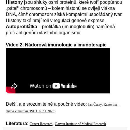
Histony
jsou
shluky osmi proteinů, které tvoří podpůrnou
„páteř“ chromosomů – kolem histonů se ovíjejí vlákna
DNA, čímž chromozom získá kompaktní uspořádaný tvar.
Histony také hrají roli v regulaci genové exprese.
Autoprotilátka
– protilátka (imunoglobulin) namířená
proti antigenům vlastního organismu
Video 2: Nádorová imunologie a imunoterapie
Delší, ale srozumitelné a poučné video:
Jan Černý: Rakovina -
chyba v matrixu (PřF UK 7.1.2023)
Literatura:
,
Cancer Research
Garvan Institute of Medical Research