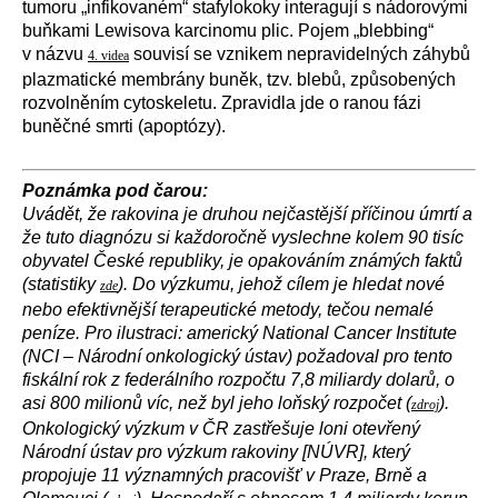
tumoru „infikovaném“ stafylokoky interagují s nádorovými
buňkami Lewisova karcinomu plic. Pojem „blebbing“
v názvu
souvisí se vznikem nepravidelných záhybů
4. videa
plazmatické membrány buněk, tzv. blebů, způsobených
rozvolněním cytoskeletu. Zpravidla jde o ranou fázi
buněčné smrti (apoptózy).
Poznámka pod čarou:
Uvádět, že rakovina je druhou nejčastější příčinou úmrtí a
že tuto diagnózu si každoročně vyslechne kolem 90 tisíc
obyvatel České republiky, je opakováním známých faktů
(statistiky
). Do výzkumu, jehož cílem je hledat nové
zde
nebo efektivnější terapeutické metody, tečou nemalé
peníze. Pro ilustraci: americký National Cancer Institute
(NCI – Národní onkologický ústav) požadoval pro tento
fiskální rok
z federálního rozpočtu
7,8 miliardy dolarů, o
asi 800 milionů víc, než byl jeho loňský rozpočet (
).
zdroj
Onkologický výzkum v ČR zastřešuje loni otevřený
Národní ústav pro výzkum rakoviny [NÚVR], který
propojuje 11 významných pracovišť v Praze, Brně a