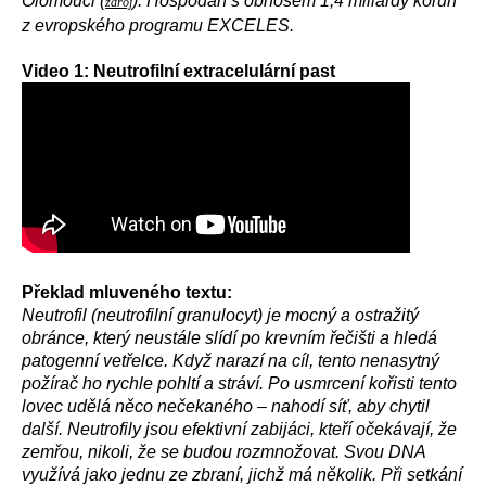
Olomouci (
). Hospodaří s obnosem 1,4 miliardy korun
zdroj
z evropského programu EXCELES.
Video 1: Neutrofilní extracelulární past
Překlad mluveného textu:
Neutrofil (neutrofilní granulocyt) je mocný a ostražitý
obránce, který neustále slídí po krevním řečišti a hledá
patogenní vetřelce. Když narazí na cíl, tento nenasytný
požírač ho rychle pohltí a stráví. Po usmrcení kořisti tento
lovec udělá něco nečekaného – nahodí síť, aby chytil
další. Neutrofily jsou efektivní zabijáci, kteří očekávají, že
zemřou, nikoli, že se budou rozmnožovat. Svou DNA
využívá jako jednu ze zbraní, jichž má několik. Při setkání