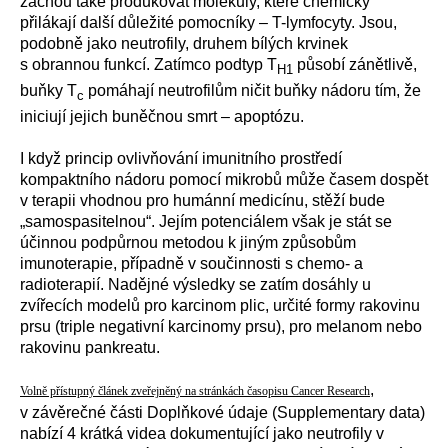
začnou také produkovat molekuly, které chemicky
přilákají další důležité pomocníky – T-lymfocyty. Jsou,
podobně jako neutrofily, druhem bílých krvinek
s obrannou funkcí. Zatímco podtyp T
působí zánětlivě,
H1
buňky T
pomáhají neutrofilům ničit buňky nádoru tím, že
c
iniciují jejich buněčnou smrt – apoptózu.
I když princip ovlivňování imunitního prostředí
kompaktního nádoru pomocí mikrobů může časem dospět
v terapii vhodnou pro humánní medicínu, stěží bude
„samospasitelnou“. Jejím potenciálem však je stát se
účinnou podpůrnou metodou k jiným způsobům
imunoterapie, případně v součinnosti s chemo- a
radioterapií. Nadějné výsledky se zatím dosáhly u
zvířecích modelů pro karcinom plic, určité formy rakovinu
prsu (
triple negativní karcinomy prsu), pro melanom nebo
rakovinu pankreatu.
,
Volně přístupný článek zveřejněný na stránkách časopisu Cancer Research
v závěrečné části Doplňkové údaje (Supplementary data)
nabízí 4 krátká videa dokumentující
jako neutrofily v