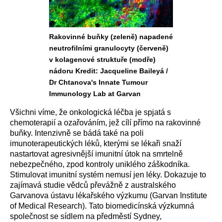
Rakovinné buňky (zeleně) napadené
neutrofilními granulocyty (červeně)
v kolagenové struktuře (modře)
nádoru Kredit: Jacqueline Baileyá /
Dr Chtanova's Innate Tumour
Immunology Lab at Garvan
Všichni víme, že onkologická léčba je spjatá s
chemoterapií a ozařováním, jež cílí přímo na rakovinné
buňky. Intenzivně se bádá také na poli
imunoterapeutických léků, kterými se lékaři snaží
nastartovat agresivnější imunitní útok n
a smrtelně
nebezpečného, zpod kontroly uniklého záškodníka.
Stimulovat imunitní systém nemusí jen léky. Dokazuje to
zajímavá studie vědců převážně z
australského
Garvanova ústavu lékařského výzkumu (Garvan Institute
of Medical Research). Tato biomedicínská výzkumná
společnost se sídlem na předměstí Sydney,