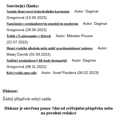
Související články:
Autor: Dagmar
Aspirin tlumí rozvoj kolorektálního karcinomu
Gregorová (13.06.2022)
Autor: Dagmar
Nanočástice s protinádorovým genetickým poselstvím
Gregorová (28.06.2022)
Autor: Miloslav Pouzar
Trable s N-nitrosaminy v léčivech
(22.07.2022)
Autor:
Menej vypitého alkoholu môže znižiť pravdepodobnosť nádorov
Matej Čiernik (02.09.2022)
Autor: Dagmar
Nadějný protinádorový lék bude dostupnější
Gregorová (08.11.2022)
Autor: Josef Pazdera (06.02.2023)
Když rychlá smrt selže
Diskuze:
Žádný příspěvek nebyl zadán
Diskuze je otevřená pouze 7dní od zvěřejnění příspěvku nebo
na povolení redakce