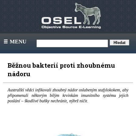
MENU
III
Běžnou bakterií proti zhoubnému
nádoru
Australští vědci infikovali zhoubný nádor oslabeným stafylokokem, aby
připomenuli některým bílým krvinkám imunitního systému jejich
poslání – škodlivé buňky nechránit, nýbrž ničit.