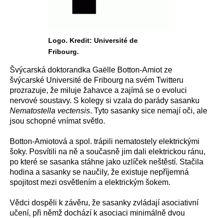
Logo. Kredit: Université de
Fribourg.
Švýcarská doktorandka Gaëlle Botton-Amiot ze
švýcarské Université de Fribourg na svém Twitteru
prozrazuje, že miluje žahavce a zajímá se o evoluci
nervové soustavy. S kolegy si vzala do parády sasanku
Nematostella vectensis
. Tyto sasanky sice nemají oči, ale
jsou schopné vnímat světlo.
Botton-Amiotová a spol. trápili nematostely elektrickými
šoky. Posvítili na ně a současně jim dali elektrickou ránu,
po které se sasanka stáhne jako uzlíček neštěstí. Stačila
hodina a sasanky se naučily, že existuje nepříjemná
spojitost mezi osvětlením a elektrickým šokem.
Vědci dospěli k závěru, že sasanky zvládají asociativní
učení, při němž dochází k asociaci minimálně dvou