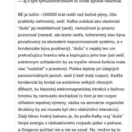
— aj s tým týmusom/brzlíkom to určite spravili naschvál.
BE je tuším ~100000 krát redší než bežné plyny, čiže
prakticky nehmotný, sedí. Kafka uvádzal ako vlastnosti
"duše" jej nedeliteľnosť (sedí), nemožnosť ju priamo
pozorovať (nesedí, ale tesne vedľa, koherentný stav býva
považovaný za ekvivalent nepozorovanosti systému, a v
kondenzáte býva posilnený), "dušu" o nejaký ten cm
prekračujúcu hranicu tela a kopírujúcu jeho tvar (asi sedí,
extrémnym schladením by sa myslím vlnová funkcia mala
viac "rozležať" v priestore). Pokles teploty pri údajných
paranormálnych javoch, sedí (i keď malý rozpor). Keďže
kondenzát by kmital na extrémne veľkých vlnových
dĺžkach, ku klasickej elekromagnetickej intrakcii s bežnou
hmotou by nemuselo dochádzať (v čom je ten rozpor
ohľadom tepelnej výmeny, väzba na atomárne organické
štruktúry by asi musela byť skrz slabú/silnú interakciu).
Zlatý klinec hodný balvanu je, že podľa Kafky vraj "duša"
čerpá energiu z rádioakívneho rozpadu jadier v potrave,
a Geigerov počítač nie a nie sa ozvať. No, možno by to