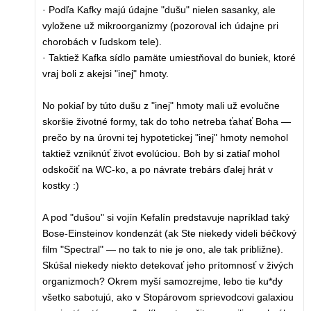
· Podľa Kafky majú údajne "dušu" nielen sasanky, ale
vyložene už mikroorganizmy (pozoroval ich údajne pri
chorobách v ľudskom tele).
· Taktiež Kafka sídlo pamäte umiestňoval do buniek, ktoré
vraj boli z akejsi "inej" hmoty.
No pokiaľ by túto dušu z "inej" hmoty mali už evolučne
skoršie životné formy, tak do toho netreba ťahať Boha —
prečo by na úrovni tej hypotetickej "inej" hmoty nemohol
taktiež vzniknúť život evolúciou. Boh by si zatiaľ mohol
odskočiť na WC-ko, a po návrate trebárs ďalej hrát v
kostky :)
A pod "dušou" si vojín Kefalín predstavuje napríklad taký
Bose-Einsteinov kondenzát (ak Ste niekedy videli béčkový
film "Spectral" — no tak to nie je ono, ale tak približne).
Skúšal niekedy niekto detekovať jeho prítomnosť v živých
organizmoch? Okrem myší samozrejme, lebo tie ku*dy
všetko sabotujú, ako v Stopárovom sprievodcovi galaxiou