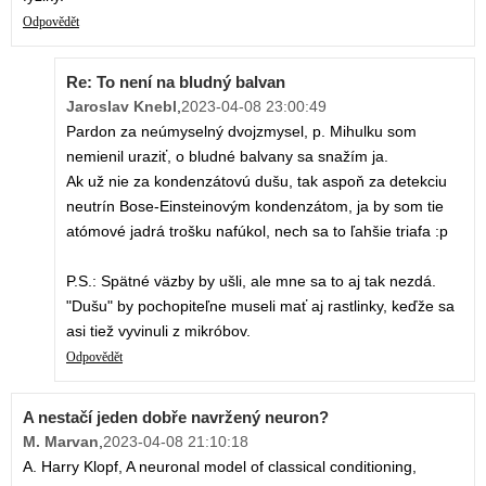
Odpovědět
Re: To není na bludný balvan
Jaroslav Knebl
,
2023-04-08 23:00:49
Pardon za neúmyselný dvojzmysel, p. Mihulku som
nemienil uraziť, o bludné balvany sa snažím ja.
Ak už nie za kondenzátovú dušu, tak aspoň za detekciu
neutrín Bose-Einsteinovým kondenzátom, ja by som tie
atómové jadrá trošku nafúkol, nech sa to ľahšie triafa :p
P.S.: Spätné väzby by ušli, ale mne sa to aj tak nezdá.
"Dušu" by pochopiteľne museli mať aj rastlinky, keďže sa
asi tiež vyvinuli z mikróbov.
Odpovědět
A nestačí jeden dobře navržený neuron?
M. Marvan
,
2023-04-08 21:10:18
A. Harry Klopf, A neuronal model of classical conditioning,