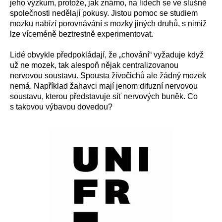
jeho výzkum, protože, jak známo, na lidech se ve slušné
společnosti nedělají pokusy. Jistou pomoc se studiem
mozku nabízí porovnávání s mozky jiných druhů, s nimiž
lze víceméně beztrestně experimentovat.
Lidé obvykle předpokládají, že „chování“ vyžaduje když
už ne mozek, tak alespoň nějak centralizovanou
nervovou soustavu. Spousta živočichů ale žádný mozek
nemá. Například žahavci mají jenom difuzní nervovou
soustavu, kterou představuje síť nervových buněk. Co
s takovou výbavou dovedou?