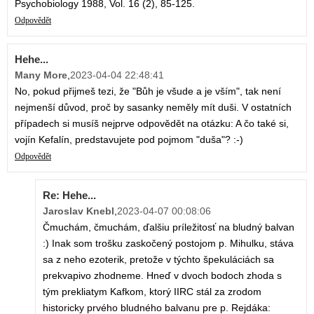
Psychobiology 1988, Vol. 16 (2), 85-125.
Odpovědět
Hehe...
Many More
,
2023-04-04 22:48:41
No, pokud přijmeš tezi, že "Bůh je všude a je vším", tak není
nejmenší důvod, proč by sasanky neměly mít duši. V ostatních
případech si musíš nejprve odpovědět na otázku: A čo také si,
vojín Kefalín, predstavujete pod pojmom "duša"? :-)
Odpovědět
Re: Hehe...
Jaroslav Knebl
,
2023-04-07 00:08:06
Čmuchám, čmuchám, ďalšiu príležitosť na bludný balvan
:) Inak som trošku zaskočený postojom p. Mihulku, stáva
sa z neho ezoterik, pretože v týchto špekuláciách sa
prekvapivo zhodneme. Hneď v dvoch bodoch zhoda s
tým prekliatym Kafkom, ktorý IIRC stál za zrodom
historicky prvého bludného balvanu pre p. Rejdáka: