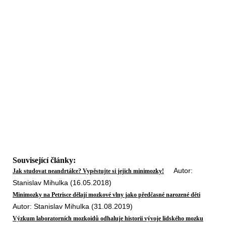
Související články:
Autor:
Jak studovat neandrtálce? Vypěstujte si jejich minimozky!
Stanislav Mihulka (16.05.2018)
Minimozky na Petrisce dělají mozkové vlny jako předčasné narozené děti
Autor: Stanislav Mihulka (31.08.2019)
Výzkum laboratorních mozkoidů odhaluje historii vývoje lidského mozku