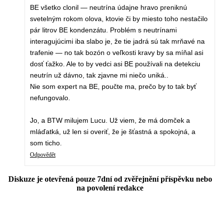
BE všetko clonil — neutrína údajne hravo preniknú
svetelným rokom olova, ktovie či by miesto toho nestačilo
pár litrov BE kondenzátu. Problém s neutrínami
interagujúcimi iba slabo je, že tie jadrá sú tak mrňavé na
trafenie — no tak bozón o veľkosti kravy by sa míňal asi
dosť ťažko. Ale to by vedci asi BE používali na detekciu
neutrín už dávno, tak zjavne mi niečo uniká..
Nie som expert na BE, poučte ma, prečo by to tak byť
nefungovalo.
Jo, a BTW milujem Lucu. Už viem, že má domček a
mláďatká, už len si overiť, že je šťastná a spokojná, a
som ticho.
Odpovědět
Diskuze je otevřená pouze 7dní od zvěřejnění příspěvku nebo
na povolení redakce