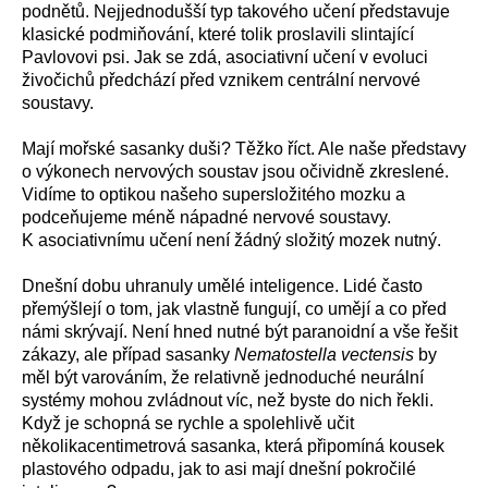
podnětů. Nejjednodušší typ takového učení představuje
klasické podmiňování, které tolik proslavili slintající
Pavlovovi psi. Jak se zdá, asociativní učení v evoluci
živočichů předchází před vznikem centrální nervové
soustavy.
Mají mořské sasanky duši? Těžko říct. Ale naše představy
o výkonech nervových soustav jsou očividně zkreslené.
Vidíme to optikou našeho supersložitého mozku a
podceňujeme méně nápadné nervové soustavy.
K asociativnímu učení není žádný složitý mozek nutný.
Dnešní dobu uhranuly umělé inteligence. Lidé často
přemýšlejí o tom, jak vlastně fungují, co umějí a co před
námi skrývají. Není hned nutné být paranoidní a vše řešit
zákazy, ale případ sasanky
Nematostella vectensis
by
měl být varováním, že relativně jednoduché neurální
systémy mohou zvládnout víc, než byste do nich řekli.
Když je schopná se rychle a spolehlivě učit
několikacentimetrová sasanka, která připomíná kousek
plastového odpadu, jak to asi mají dnešní pokročilé