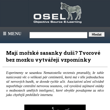
MENU
III
Mají mořské sasanky duši? Tvorové
bez mozku vytvářejí vzpomínky
Experimenty se sasankou Nematostella vectensis prozradily, že tahle
nanicovatá věc o velikosti pár centimetrů, která má v těle jednoduchou
síť nervových buněk, se dovede rychle učit. Asociativní učení očividně
nepotřebuje centrální nervovou soustavu, což vyvolává zajímavé otázky
o možnostech umělých inteligencí, které obvykle považujeme za něco
jako chytřejší prohlížeče internetu.