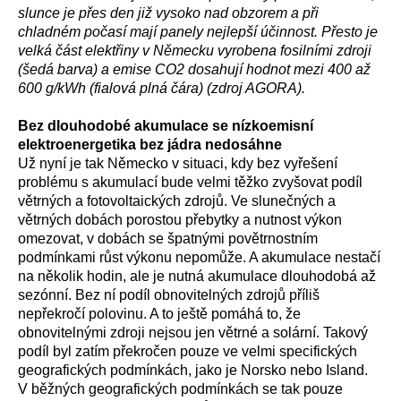
slunce je přes den již vysoko nad obzorem a při
chladném počasí mají panely nejlepší účinnost. Přesto je
velká část elektřiny v Německu vyrobena fosilními zdroji
(šedá barva) a emise CO2 dosahují hodnot mezi 400 až
600 g/kWh (fialová plná čára) (zdroj AGORA).
Bez dlouhodobé akumulace se nízkoemisní
elektroenergetika bez jádra nedosáhne
Už nyní je tak Německo v situaci, kdy bez vyřešení
problému s akumulací bude velmi těžko zvyšovat podíl
větrných a fotovoltaických zdrojů. Ve slunečných a
větrných dobách porostou přebytky a nutnost výkon
omezovat, v dobách se špatnými povětrnostním
podmínkami růst výkonu nepomůže. A akumulace nestačí
na několik hodin, ale je nutná akumulace dlouhodobá až
sezónní. Bez ní podíl obnovitelných zdrojů příliš
nepřekročí polovinu. A to ještě pomáhá to, že
obnovitelnými zdroji nejsou jen větrné a solární. Takový
podíl byl zatím překročen pouze ve velmi specifických
geografických podmínkách, jako je Norsko nebo Island.
V běžných geografických podmínkách se tak pouze