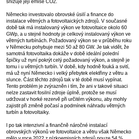
snižuje její emise CO2.
Německo investovalo obrovské úsilí a finance do
instalace větrných a fotovoltaických zdrojů. V současné
době tak má instalovaný výkon ve fotovoltaice okolo 60
GWp, a u stejné hodnoty je celkový instalovaný výkon ve
větrných turbínách. Požadovaný výkon se v průběhu roku
v Německu pohybuje mezi 50 až 80 GW. Je tak vidět, že
samotná fotovoltaika dokáže v době ideální polední
špičky už nyní pokrýt celý požadovaný výkon, a stejně je
tomu i u větrných turbín. V době, kdy hodně fouká a svití,
má už nyní Německo i velký přebytek elektřiny z větru a
slunce. Část těchto zdrojů tak v té době musí vypínat.
Tento problém je zvýrazněn i tím, že ani v takové situaci
nelze zastavit fosilní zdroje úplně, protože se musí
udržovat v horké rezervě při určitém výkonu, aby mohly
zajistit při změně počasí a podmínek náhradu větrných
turbín a fotovoltaiky.
I po tak intenzivní a finančně náročné instalací
obrovských výkonů ve fotovoltaice a větru však Německo
mělo v roce 2022 z nízkoemisních zdrojů pouze 54 %