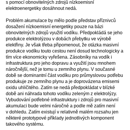
s pomocí obnovitelných zdrojů nízkoemisní
elektroenergetiky dosáhnout nedá.
Problém akumulace by mělo podle představ příznivců
dosažení nízkoemisní energetiky pouze na bázi
obnovitelných zdrojů využití vodíku. Předpokládá se jeho
produkce elektrolýzou v dobách přebytku ve výrobě
elektřiny. Je však třeba připomenout, že otázka masivní
produkce vodíku touto cestou není dosud technologicky a
tím více ekonomicky vyřešena. Zásobníky na vodík i
infrastruktura pro jeho dopravu a využití jsou mnohem
náročnější, než je tomu u zemního plynu. V současné
době se dominantní část vodíku pro průmyslovou potřebu
produkuje ze zemního plynu a je doprovázena emisemi
oxidu uhličitého. Zatím se nedá předpokládat v blízké
době ani náhrada tohoto vodíku zeleným z elektrolýzy.
Vybudování potřebné infrastruktury i zdrojů pro masivní
akumulaci bude velmi náročné a podle mě zatím není
v dohledu. Zatím existují v relativně malém rozsahu jen
některé prototypové příklady jednotlivých komponent
takového systému.