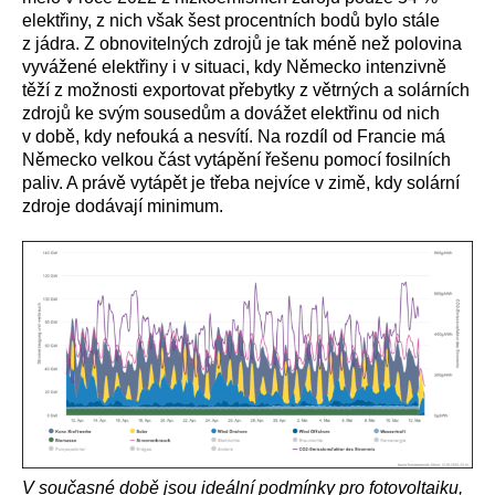
elektřiny, z nich však šest procentních bodů bylo stále
z jádra. Z obnovitelných zdrojů je tak méně než polovina
vyvážené elektřiny i v situaci, kdy Německo intenzivně
těží z možnosti exportovat přebytky z větrných a solárních
zdrojů ke svým sousedům a dovážet elektřinu od nich
v době, kdy nefouká a nesvítí. Na rozdíl od Francie má
Německo velkou část vytápění řešenu pomocí fosilních
paliv. A právě vytápět je třeba nejvíce v zimě, kdy solární
zdroje dodávají minimum.
V současné době jsou ideální podmínky pro fotovoltaiku,