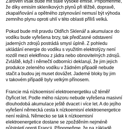
Zároveň však bude mít stále vysoké emise. Připomeňme,
že díky emisím skleníkových plynů při těžbě, dopravě,
zkapalňování a opětného zplynování nemusí být výhoda
zemního plynu oproti uhlí v této oblasti příliš velká.
Pokud bude mít pravdu Oldřich Sklenář a akumulace do
vodíku bude vyřešena brzy, tak předčasné odstavení
jaderných zdrojů postrádá smysl úplně. Z pohledu
ukládání energie do vodíku s využitím elektrolýzy není
rozdíl mezi elektřinou z jádra nebo obnovitelných zdrojů.
Zvláště, když i němečtí odborníci deklarují, že jim jejich
produkce zeleného vodíku v žádném případě nebude
stačit a budou jej muset dovážet. Jaderné bloky by jim
v takovém případě byly velkým přínosem.
Francie má nízkoemisní elektroenergetiku už téměř
čtyřicet let. Podle mého názoru nebude vyřešena masivní
dlouhodobá akumulace ještě dvacet i více let. A do jejího
vyřešení německá cesta k nízkoemisní elektroenergetice
není reálná. Německo se tak k nízkoemisní
elektroenergetice dostane se zpožděním nejméně
půlstoletí oproti Francii. Připomeňme, že na základě