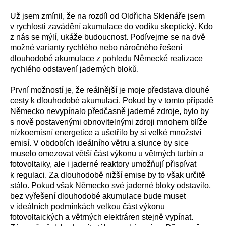
Už jsem zmínil, že na rozdíl od Oldřicha Sklenáře jsem
v rychlosti zavádění akumulace do vodíku skeptický. Kdo
z nás se mýlí, ukáže budoucnost. Podívejme se na dvě
možné varianty rychlého nebo náročného řešení
dlouhodobé akumulace z pohledu Německé realizace
rychlého odstavení jaderných bloků.
První možností je, že reálnější je moje představa dlouhé
cesty k dlouhodobé akumulaci. Pokud by v tomto případě
Německo nevypínalo předčasně jaderné zdroje, bylo by
s nově postavenými obnovitelnými zdroji mnohem blíže
nízkoemisní energetice a ušetřilo by si velké množství
emisí. V obdobích ideálního větru a slunce by sice
muselo omezovat větší část výkonu u větrných turbín a
fotovoltaiky, ale i jaderné reaktory umožňují přispívat
k regulaci. Za dlouhodobě nižší emise by to však určitě
stálo. Pokud však Německo své jaderné bloky odstavilo,
bez vyřešení dlouhodobé akumulace bude muset
v ideálních podmínkách velkou část výkonu
fotovoltaických a větrných elektráren stejně vypínat.