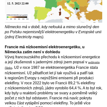
Německo
má
v době, kdy nefouká a mimo slunečný den
po Polsku nejemisnější elektroenergetiku v Evropské unii
(zdroj Electricity maps).
Francie má nízkoemisní elektroenergetiku, u
Německa zatím není v dohledu
Vývoj francouzského přechodu k nízkoemisní energetice
a její zkušenosti s jadernými zdroji jsem popsal v
nedávném
. Už v roce 1987 se elektroenergetika Francie stala
článku
nízkoemisní. Už pětatřicet let jí tak využívá a patří tak
k regionům Evropy s nejnižšími emisemi při produkci
elektřiny. V roce 2022 bylo ve Francii 89,2 % elektřiny
z nízkoemisních zdrojů, jádro vyrobilo 64,4 %. A to byl rok,
kdy byly u reaktorů problémy se svary a poměrně velký
počet z nich byl odstaven. Francie má navíc pokrytu
velkou část vytápění pomocí elektřiny. To ještě více