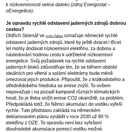
k nízkoemisnosti velice daleko (zdroj Energostat –
oEnergetice).
Je opravdu rychlé odstavení jaderných zdrojů dobrou
cestou?
Oldřich Sklenář ve
označuje německé rychlé
svém článku
odstavení jaderných zdrojů, které by ještě dvacet i třicet
let mohly dodávat nízkoemisní elektřinu, za dobrou a
následování hodnou cestu k udržitelné nízkoemisní
energetice. Svůj požadavek na rychlé odstavení
jaderných bloků zdůvodňuje tím, že se během období
ideálních pro větrné a solární elektrárny bude méně
omezovat jejich produkce. Připouští, že z krátkodobého a
střednědobého hlediska se emise zvýší. To ovšem
nepovažuje i na pozadí kampaně různých klimatických
hnutí, že je třeba snížit emise CO2 okamžitě, za problém.
Předpokládá totiž, že Němci akumulaci do vodíku vyřeší
rychle. Tuto představu zakládá na německém
deklarovaném plánu vyrábět v roce 2030 už 80 %
elektřiny z OZE. To opravdu není bez vyřešení
dlouhodobé akumulace pomocí vodíku možné.