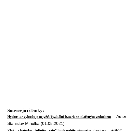
Související články:
Autor:
Hydrostor vybuduje největší fyzikální baterie se stlačeným vzduchem
Stanislav Mihulka (01.05.2021)
Autor:
Vlak na baterky „Infinity Train“ bude nabíjet sám sebe, gravitací