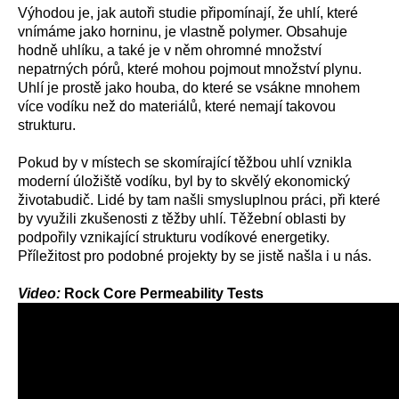
Výhodou je, jak autoři studie připomínají, že uhlí, které
vnímáme jako horninu, je vlastně polymer. Obsahuje
hodně uhlíku, a také je v něm ohromné množství
nepatrných pórů, které mohou pojmout množství plynu.
Uhlí je prostě jako houba, do které se vsákne mnohem
více vodíku než do materiálů, které nemají takovou
strukturu.
Pokud by v místech se skomírající těžbou uhlí vznikla
moderní úložiště vodíku, byl by to skvělý ekonomický
životabudič. Lidé by tam našli smysluplnou práci, při které
by využili zkušenosti z těžby uhlí. Těžební oblasti by
podpořily vznikající strukturu vodíkové energetiky.
Příležitost pro podobné projekty by se jistě našla i u nás.
Video:
Rock Core Permeability Tests