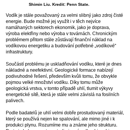
Shimin Liu. Kredit: Penn State.
Vodík je stále považovaný za velmi slibný jako zdroj čisté
energie. Bude možné jej využít i v těch nejvíce
namáhaných sektorech ekonomik, jako je doprava,
výroba elektřiny nebo výroba v továrnách. Chronickým
problémem přitom stále zůstávají finanční náklad na
vodíkovou energetiku a budování potřebné „vodíkové“
infrastruktury.
Součástí problému je uskladňování vodíku, které je dnes
nákladné a neefektivní. Geologické formace nabízejí
podivuhodné řešení, především kvůli tomu, že obvykle
pojmou velké množství vodíku. Díky tomu může
geologická vrstva, v tomto případě uhlí, tlumit výkyvy
energetické sítě, která je stále velmi závislá na fosilních
palivech.
Podle badatelů je uhlí velmi dobře prostudovaný materiál,
který se používá nejen ke spalování, ale mimo jiné i k
produkci plynu. Rozumíme mu a známe jeho strukturu.