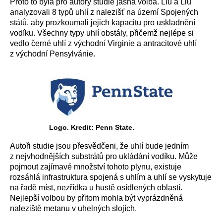
Proto to byla pro autory studie jasná volba. Liu a Liu
analyzovali 8 typů uhlí z nalezišť na území Spojených
států, aby prozkoumali jejich kapacitu pro uskladnění
vodíku. Všechny typy uhlí obstály, přičemž nejlépe si
vedlo černé uhlí z východní Virginie a antracitové uhlí
z východní Pensylvánie.
Logo. Kredit: Penn State.
Autoři studie jsou přesvědčeni, že uhlí bude jedním
z nejvhodnějších substrátů pro ukládání vodíku. Může
pojmout zajímavé množství tohoto plynu, existuje
rozsáhlá infrastruktura spojená s uhlím a uhlí se vyskytuje
na řadě míst, nezřídka u hustě osídlených oblastí.
Nejlepší volbou by přitom mohla být vyprázdněná
naleziště metanu v uhelných slojích.