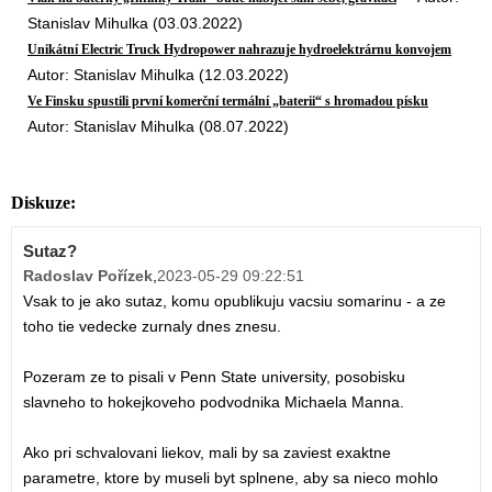
Stanislav Mihulka (03.03.2022)
Unikátní Electric Truck Hydropower nahrazuje hydroelektrárnu konvojem
Autor: Stanislav Mihulka (12.03.2022)
Ve Finsku spustili první komerční termální „baterii“ s hromadou písku
Autor: Stanislav Mihulka (08.07.2022)
Diskuze:
Sutaz?
Radoslav Pořízek
,
2023-05-29 09:22:51
Vsak to je ako sutaz, komu opublikuju vacsiu somarinu - a ze
toho tie vedecke zurnaly dnes znesu.
Pozeram ze to pisali v Penn State university, posobisku
slavneho to hokejkoveho podvodnika Michaela Manna.
Ako pri schvalovani liekov, mali by sa zaviest exaktne
parametre, ktore by museli byt splnene, aby sa nieco mohlo