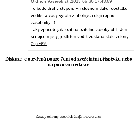
Oldřich Vašíček st.
,
2023-05-30 17:43:59
To bude druhý stupeň. Při slušném tlaku, dostatku
vodíku a vody vyrobí z uhelných slojí ropné
zásobníky. :)
Taky způsob, jak těžit netěžitelné zásoby uhlí. Jen
si nejsem jistý, jestli ten vodík zůstane stále zelený.
Odpovědět
Diskuze je otevřená pouze 7dní od zvěřejnění příspěvku nebo
na povolení redakce
Zásady ochrany osobních údajů webu osel.cz