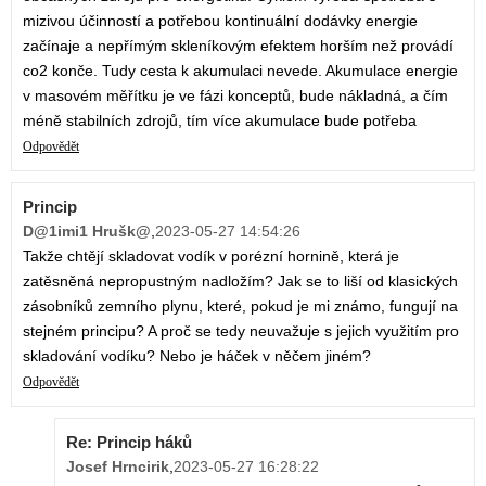
mizivou účinností a potřebou kontinuální dodávky energie
začínaje a nepřímým skleníkovým efektem horším než provádí
co2 konče. Tudy cesta k akumulaci nevede. Akumulace energie
v masovém měřítku je ve fázi konceptů, bude nákladná, a čím
méně stabilních zdrojů, tím více akumulace bude potřeba
Odpovědět
Princip
D@1imi1 Hrušk@
,
2023-05-27 14:54:26
Takže chtějí skladovat vodík v porézní hornině, která je
zatěsněná nepropustným nadložím? Jak se to liší od klasických
zásobníků zemního plynu, které, pokud je mi známo, fungují na
stejném principu? A proč se tedy neuvažuje s jejich využitím pro
skladování vodíku? Nebo je háček v něčem jiném?
Odpovědět
Re: Princip háků
Josef Hrncirik
,
2023-05-27 16:28:22