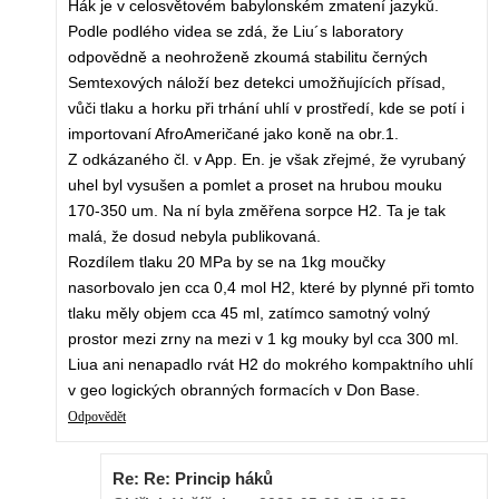
Hák je v celosvětovém babylonském zmatení jazyků.
Podle podlého videa se zdá, že Liu´s laboratory
odpovědně a neohroženě zkoumá stabilitu černých
Semtexových náloží bez detekci umožňujících přísad,
vůči tlaku a horku při trhání uhlí v prostředí, kde se potí i
importovaní AfroAmeričané jako koně na obr.1.
Z odkázaného čl. v App. En. je však zřejmé, že vyrubaný
uhel byl vysušen a pomlet a proset na hrubou mouku
170-350 um. Na ní byla změřena sorpce H2. Ta je tak
malá, že dosud nebyla publikovaná.
Rozdílem tlaku 20 MPa by se na 1kg moučky
nasorbovalo jen cca 0,4 mol H2, které by plynné při tomto
tlaku měly objem cca 45 ml, zatímco samotný volný
prostor mezi zrny na mezi v 1 kg mouky byl cca 300 ml.
Liua ani nenapadlo rvát H2 do mokrého kompaktního uhlí
v geo logických obranných formacích v Don Base.
Odpovědět
Re: Re: Princip háků