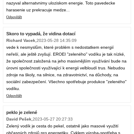
nazyval alternatvnimy uloziskom energie. Toto pavedecke
harasenie uz prekracuje medze...
Odpovědět
Skoro to vypadá, že vidina dotací
Richard Vacek
,
2023-05-28 14:35:09
vede k nesmyslům, které problém s nedostatkem energií
neřeší, ale ještě zvyšují. EROEI "zeleného" vodíku je tak nízké,
že společnost založená na jeho masivnějším využívání bude na
úrovni společnosti využívající k energii velbloudí trus. Nebudou
zdroje na školy, na silnice, na zdravotnictví, na důchody, na
sociální zabezpečení. Všechno spotřebuje produkce "zeleného"
vodíku.
Odpovědět
peklo je zelené
David Pešek
,
2023-05-27 20:27:33
Zelený vodík je cesta do pekel, ostatně jako masové využití
občasných zdrojů pro energetiku. Cyklem výroba-spotřeba s