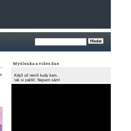
Myšlenka a video dne
m.
Když už nevíš kudy kam,
tak si zakřič: Nejsem sám!