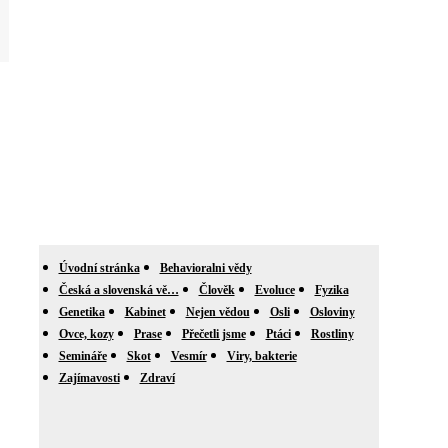
Úvodní stránka
Behavioralni vědy
Česká a slovenská vě…
Člověk
Evoluce
Fyzika
Genetika
Kabinet
Nejen vědou
Osli
Osloviny
Ovce, kozy
Prase
Přečetli jsme
Ptáci
Rostliny
Semináře
Skot
Vesmír
Viry, bakterie
Zajímavosti
Zdraví