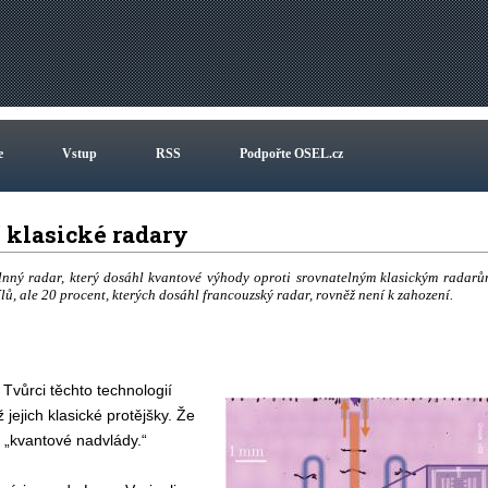
e
Vstup
RSS
Podpořte OSEL.cz
 klasické radary
vlnný radar, který dosáhl kvantové výhody oproti srovnatelným klasickým radarů
ílů, ale 20 procent, kterých dosáhl francouzský radar, rovněž není k zahození.
Tvůrci těchto technologií
jejich klasické protějšky. Že
 „kvantové nadvlády.“