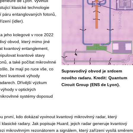
périeure de Lyon. Vyvinuli
tující klasické technologie
í páru entanglovaných fotonů,
ízení (idler).
a jeho kolegové v roce 2022
divý obvod, který mimo jiné
t kvantový entanglement,
ipulovat kvantové stavy
onů, a také počítat mikrovlnné
ošlo, že mají po ruce vše, co
Supravodivý obvod je srdcem
ažení kvantové výhody
nového radaru. Kredit: Quantum
adarech. Dřívější výzkum
Circuit Group (ENS de Lyon).
 výhody v optických
mikrovlnné systémy doposud
ou první, kdo dokázal vyvinout kvantový mikrovlnný radar, který
 klasické radary. Jak popisuje Huard, jejich radar generuje kvantový
zi mikrovlnným rezonátorem a signálem, který zařízení vysílá směrem