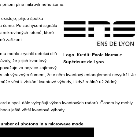
 je přitom plné mikrovlnného šumu.
existuje, přijde špetka
ta šumu. Po zachycení signálu
i mikrovlnných fotonů, které
né zařízení.
tu mohlo zrychlit detekci cílů
Logo. Kredit: Ecole Normale
ázaly, že jejich kvantový
Supérieure de Lyon.
d považuje za nejvíce zajímavý
í s tak výrazným šumem, že v něm kvantový entanglement nevydrží. Je
může vést k získání kvantové výhody, i když reálně už žádný
Huard a spol. dále vylepšují výkon kvantových radarů. Časem by mohly
áhnou ještě větší kvantové výhody.
number of photons in a microwave mode