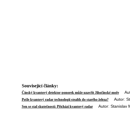
Související články:
Autor
Čínský kvantový detektor ponorek může uzavřít Jihočínské moře
Autor: Sta
Pošle kvantový radar technologii stealth do starého železa?
Autor: Stanislav M
Sen se stal skutečností: Přichází kvantový radar