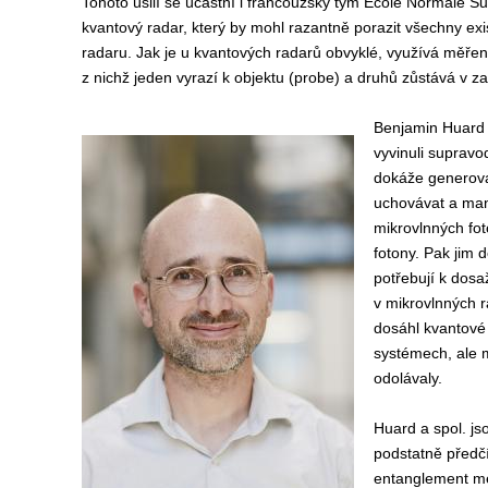
Tohoto úsilí se účastní i francouzský tým Ecole Normale Su
kvantový radar, který by mohl razantně porazit všechny exis
radaru. Jak je u kvantových radarů obvyklé, využívá měřen
z nichž jeden vyrazí k objektu (probe) a druhů zůstává v zař
Benjamin Huard 
vyvinuli supravo
dokáže generova
uchovávat a man
mikrovlnných fot
fotony. Pak jim d
potřebují k dos
v mikrovlnných r
dosáhl kvantové
systémech, ale 
odolávaly.
Huard a spol. js
podstatně předčí
entanglement me