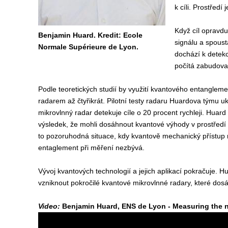
k cíli. Prostředí
Když cíl opravdu 
Benjamin Huard. Kredit: Ecole
signálu a spous
Normale Supérieure de Lyon.
dochází k detekc
počítá zabudova
Podle teoretických studií by využití kvantového entanglemen
radarem až čtyřikrát. Pilotní testy radaru Huardova týmu uk
mikrovlnný radar detekuje cíle o 20 procent rychleji. Huar
výsledek, že mohli dosáhnout kvantové výhody v prostřed
to pozoruhodná situace, kdy kvantově mechanický přístup 
entaglement při měření nezbývá.
Vývoj kvantových technologií a jejich aplikací pokračuje. 
vzniknout pokročilé kvantové mikrovlnné radary, které dos
Video:
Benjamin Huard, ENS de Lyon - Measuring the 