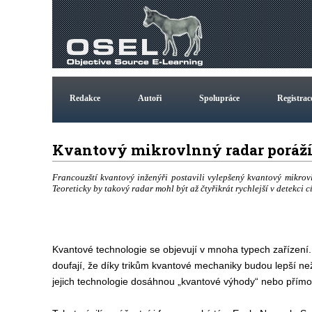
Redakce
Autoři
Spolupráce
Registrac
Kvantový mikrovlnný radar poráží
Francouzští kvantový inženýři postavili vylepšený kvantový mikro
Teoreticky by takový radar mohl být až čtyřikrát rychlejší v detekci c
Kvantové technologie se objevují v mnoha typech zařízení. 
doufají, že díky trikům kvantové mechaniky budou lepší než 
jejich technologie dosáhnou „kvantové výhody“ nebo přímo