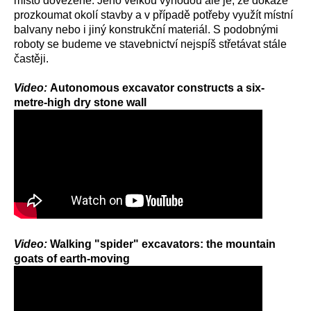
místo dovezené. Jeho velkou výhodou ale je, že dokáže
prozkoumat okolí stavby a v případě potřeby využít místní
balvany nebo i jiný konstrukční materiál. S podobnými
roboty se budeme ve stavebnictví nejspíš střetávat stále
častěji.
Video:
Autonomous excavator constructs a six-
metre-high dry stone wall
Video:
Walking "spider" excavators: the mountain
goats of earth-moving