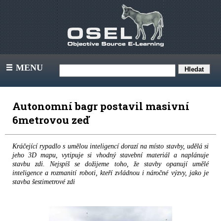
MENU
III
Autonomní bagr postavil masivní
6metrovou zeď
Kráčející rypadlo s umělou inteligencí dorazí na místo stavby, udělá si
jeho 3D mapu, vytipuje si vhodný stavební materiál a naplánuje
stavbu zdi. Nejspíš se dožijeme toho, že stavby opanují umělé
inteligence a rozmanití roboti, kteří zvládnou i náročné výzvy, jako je
stavba šestimetrové zdi