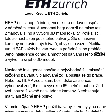
Logo. Kredit: ETH Zürich.
HEAP řídí schopná inteligence, která nedávno uspěla
v náročném testu. Autonomní bagr dorazil na místo testu.
Zmapoval si ho a vytvořil 3D mapu lokality. Poté zjistil,
kde se nacházejí použitelné balvany. Šlo o masivní
kameny nepravidelných tvarů, obvykle o váze několika
tun. HEAP každý balvan zvedl a pořádně si ho prohlédl.
Jeho inteligence odhadla hmotnost balvanu i jeho těžiště
a vytvořila si jeho 3D model.
Následně inteligence spočítala nejvýhodnější umístnění
každého balvanu v plánované zdi a pustila se do práce.
Nakonec HEAP zcela sám, bez lidské asistence,
vybudoval zeď, 6 metrů vysokou 65 metrů dlouhou. Zeď
tvoří pouze šikovně naskládané kameny. Neobsahuje
maltu ani žádné jiné pojivo.
V tomto případě HEAP použil balvany, které byly na dané