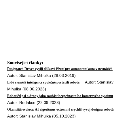
Související články:
Designated Driver vyvíjí dálkové řízení pro autonomní auta v nesnázích
Autor: Stanislav Mihulka (28.03.2019)
Autor: Stanislav
Lidé a umělá inteligence společně postavili robota
Mihulka (08.06.2023)
Robotičtí psi a drony jako součást bezpečnostního kamerového systému
Autor: Redakce (22.09.2023)
Okamžitá evoluce: AI algoritmus extrémně zrychlil vývoj designu robotů
Autor: Stanislav Mihulka (05.10.2023)