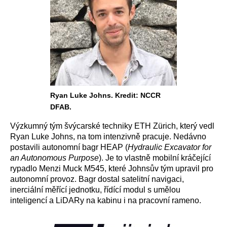
Ryan Luke Johns. Kredit: NCCR
DFAB.
Výzkumný tým švýcarské techniky ETH Zürich, který vedl
Ryan Luke Johns, na tom intenzivně pracuje. Nedávno
postavili autonomní bagr HEAP (
Hydraulic Excavator for
an Autonomous Purpose
). Je to vlastně mobilní kráčející
rypadlo Menzi Muck M545, které Johnsův tým upravil pro
autonomní provoz. Bagr dostal satelitní navigaci,
inerciální měřící jednotku, řídící modul s umělou
inteligencí a LiDARy na kabinu i na pracovní rameno.