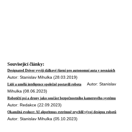
Související články:
Designated Driver vyvíjí dálkové řízení pro autonomní auta v nesnázích
Autor: Stanislav Mihulka (28.03.2019)
Autor: Stanislav
Lidé a umělá inteligence společně postavili robota
Mihulka (08.06.2023)
Robotičtí psi a drony jako součást bezpečnostního kamerového systému
Autor: Redakce (22.09.2023)
Okamžitá evoluce: AI algoritmus extrémně zrychlil vývoj designu robotů
Autor: Stanislav Mihulka (05.10.2023)