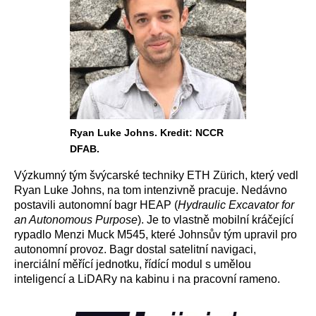
Ryan Luke Johns. Kredit: NCCR
DFAB.
Výzkumný tým švýcarské techniky ETH Zürich, který vedl
Ryan Luke Johns, na tom intenzivně pracuje. Nedávno
postavili autonomní bagr HEAP (
Hydraulic Excavator for
an Autonomous Purpose
). Je to vlastně mobilní kráčející
rypadlo Menzi Muck M545, které Johnsův tým upravil pro
autonomní provoz. Bagr dostal satelitní navigaci,
inerciální měřící jednotku, řídící modul s umělou
inteligencí a LiDARy na kabinu i na pracovní rameno.