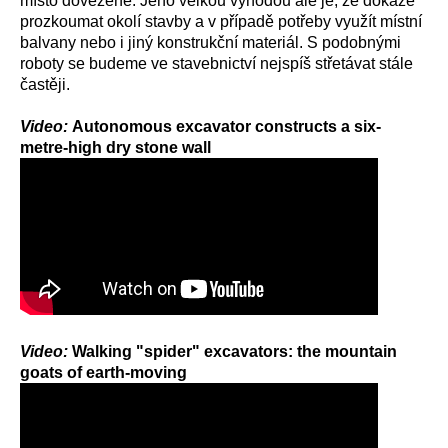
místo dovezené. Jeho velkou výhodou ale je, že dokáže
prozkoumat okolí stavby a v případě potřeby využít místní
balvany nebo i jiný konstrukční materiál. S podobnými
roboty se budeme ve stavebnictví nejspíš střetávat stále
častěji.
Video:
Autonomous excavator constructs a six-
metre-high dry stone wall
Video:
Walking "spider" excavators: the mountain
goats of earth-moving