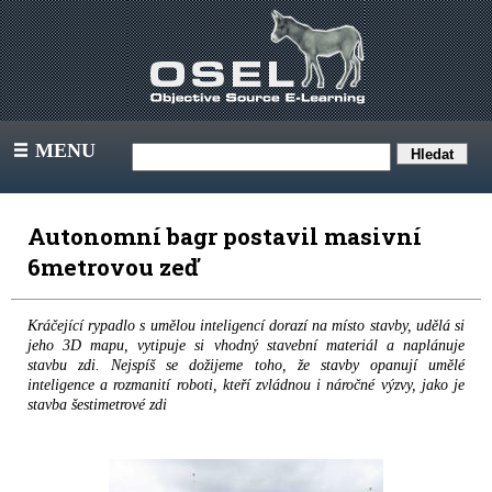
MENU
III
Autonomní bagr postavil masivní
6metrovou zeď
Kráčející rypadlo s umělou inteligencí dorazí na místo stavby, udělá si
jeho 3D mapu, vytipuje si vhodný stavební materiál a naplánuje
stavbu zdi. Nejspíš se dožijeme toho, že stavby opanují umělé
inteligence a rozmanití roboti, kteří zvládnou i náročné výzvy, jako je
stavba šestimetrové zdi