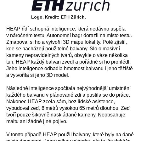
Logo. Kredit: ETH Zürich.
HEAP řídí schopná inteligence, která nedávno uspěla
v náročném testu. Autonomní bagr dorazil na místo testu.
Zmapoval si ho a vytvořil 3D mapu lokality. Poté zjistil,
kde se nacházejí použitelné balvany. Šlo o masivní
kameny nepravidelných tvarů, obvykle o váze několika
tun. HEAP každý balvan zvedl a pořádně si ho prohlédl.
Jeho inteligence odhadla hmotnost balvanu i jeho těžiště
a vytvořila si jeho 3D model.
Následně inteligence spočítala nejvýhodnější umístnění
každého balvanu v plánované zdi a pustila se do práce.
Nakonec HEAP zcela sám, bez lidské asistence,
vybudoval zeď, 6 metrů vysokou 65 metrů dlouhou. Zeď
tvoří pouze šikovně naskládané kameny. Neobsahuje
maltu ani žádné jiné pojivo.
V tomto případě HEAP použil balvany, které byly na dané