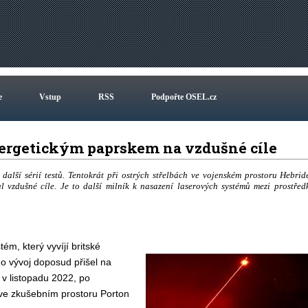
e
Vstup
RSS
Podpořte OSEL.cz
energetickým paprskem na vzdušné cíle
další sérií testů. Tentokrát při ostrých střelbách ve vojenském prostoru Hebrid
vzdušné cíle. Je to další milník k nasazení laserových systémů mezi prostřed
ém, který vyvíjí britské
o vývoj doposud přišel na
 v listopadu 2022, po
 ve zkušebním prostoru Porton