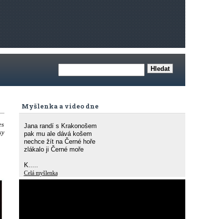
Myšlenka a video dne
es
Jana randí s Krakonošem
ky
pak mu ale dává košem
nechce žít na Černé hoře
zlákalo ji Černé moře
K.....
Celá myšlenka