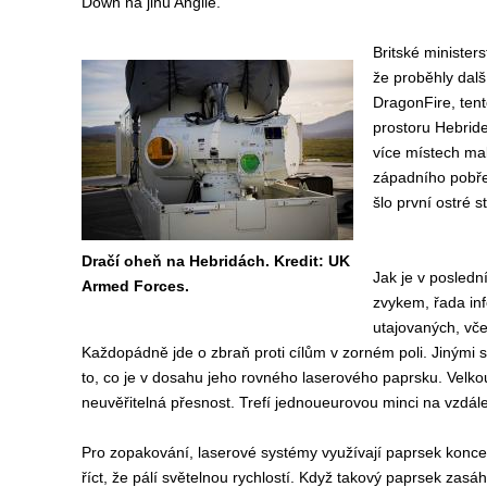
Down na jihu Anglie.
Britské minister
že proběhly dal
DragonFire, tent
prostoru Hebrid
více místech ma
západního pobře
šlo první ostré 
Dračí oheň na Hebridách. Kredit: UK
Jak je v posled
Armed Forces.
zvykem, řada inf
utajovaných, vč
Každopádně jde o zbraň proti cílům v zorném poli. Jinými 
to, co je v dosahu jeho rovného laserového paprsku. Velko
neuvěřitelná přesnost. Trefí jednoueurovou minci na vzdále
Pro zopakování, laserové systémy využívají paprsek koncen
říct, že pálí světelnou rychlostí. Když takový paprsek zasáh