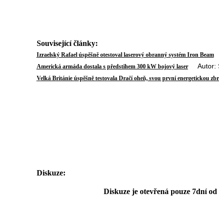
Související články:
A
Izraelský Rafael úspěšně otestoval laserový obranný systém Iron Beam
Autor: St
Americká armáda dostala s předstihem 300 kW bojový laser
Velká Británie úspěšně testovala Dračí oheň, svou první energetickou zb
Diskuze:
Diskuze je otevřená pouze 7dní od