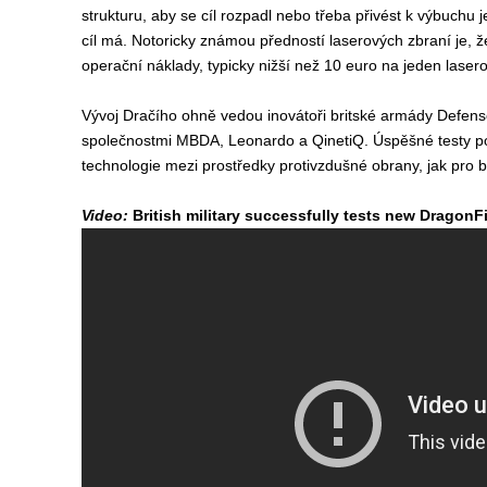
strukturu, aby se cíl rozpadl nebo třeba přivést k výbuchu j
cíl má. Notoricky známou předností laserových zbraní je, 
operační náklady, typicky nižší než 10 euro na jeden laserov
Vývoj Dračího ohně vedou inovátoři britské armády Defense
společnostmi MBDA, Leonardo a QinetiQ. Úspěšné testy podl
technologie mezi prostředky protivzdušné obrany, jak pro b
Video:
British military successfully tests new Dragon