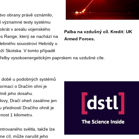
stvo obrany právě oznámilo,
ší významné testy systému
okrát v areálu vojenského
Palba na vzdušný cíl. Kredit: UK
es Range, který se nachází na
Armed Forces.
lebného souostroví Hebridy u
ží Skotska. V tomto případě
střelby vysokoenergetickým paprskem na vzdušné cíle.
ní době u podobných systémů
ormací o Dračím ohni je
etně jeho dosahu.
slovy, Dračí oheň zasáhne jen
u předností Dračího ohně je
nost 1 kilometru.
trovaného světla, takže lze
ne cíl, může narušit jeho