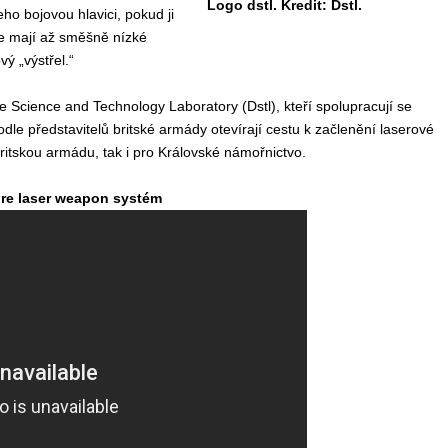
Logo dstl. Kredit: Dstl.
eho bojovou hlavici, pokud ji
že mají až směšně nízké
ý „výstřel.“
 Science and Technology Laboratory (Dstl), kteří spolupracují se
e představitelů britské armády otevírají cestu k začlenění laserové
ritskou armádu, tak i pro Královské námořnictvo.
Fire laser weapon systém