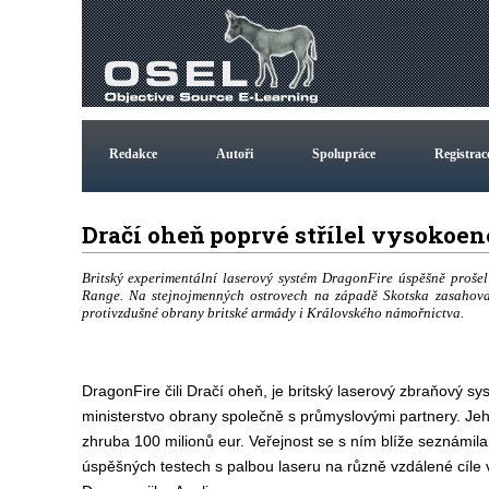
Redakce
Autoři
Spolupráce
Registrac
Dračí oheň poprvé střílel vysoko
Britský experimentální laserový systém DragonFire úspěšně prošel 
Range. Na stejnojmenných ostrovech na západě Skotska zasahoval 
protivzdušné obrany britské armády i Královského námořnictva.
DragonFire čili Dračí oheň, je britský laserový zbraňový syst
ministerstvo obrany společně s průmyslovými partnery. Jeh
zhruba 100 milionů eur. Veřejnost se s ním blíže seznámila
úspěšných testech s palbou laseru na různě vzdálené cíle