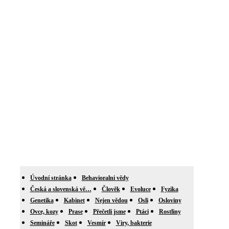
Úvodní stránka
Behavioralni vědy
Česká a slovenská vě…
Člověk
Evoluce
Fyzika
Genetika
Kabinet
Nejen vědou
Osli
Osloviny
Ovce, kozy
Prase
Přečetli jsme
Ptáci
Rostliny
Semináře
Skot
Vesmír
Viry, bakterie