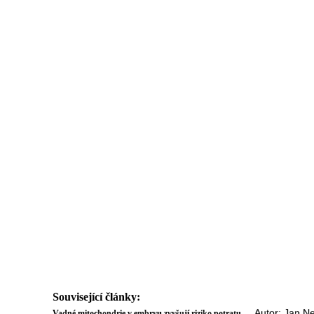
Související články:
Autor: Jan Nev
Vadné mitochondrie v embryu zvyšují riziko potratu