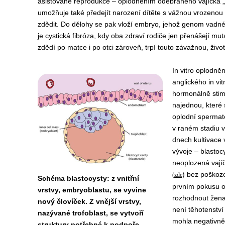
asistované reprodukce – oplodněním odebraného vajíčka 
umožňuje také předejít narození dítěte s vážnou vrozenou
zdědit. Do dělohy se pak vloží embryo, jehož genom
vadn
je cystická fibróza, kdy oba zdraví rodiče jen přenášejí mu
zdědí po matce i po otci zároveň, trpí touto závažnou, živo
In vitro oplodně
anglického in vitr
hormonálně stimu
najednou, které
oplodní spermat
v raném stadiu v
dnech kultivace 
vývoje – blastoc
neoplozená vajíč
) bez poškoz
(zde
Schéma blastocysty: z vnitřní
prvním pokusu o 
vrstvy, embryoblastu, se vyvine
rozhodnout žena
nový človíček. Z vnější vrstvy,
není těhotenstv
nazývané trofoblast, se vytvoří
mohla negativně 
struktury potřebné k podpoře