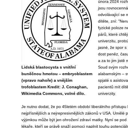
února 2024 rozh
jsou rovnocenn
á
odvolávající se
dítěte, zní: "Ne
fyzické poloze n
párů, které chtě
univerzitu, prot
jasné, že spor s
dost peněz, času
a za to jim jist
Lidská blastocysta s vnitřní
Soud svým rozhod
buněčnou hmotou – embryoblastem
alabamským – sv
(vpravo nahoře) a vnějším
spjaté s asistov
trofoblastem Kredit: J. Conaghan,
pacientů mít dít
Wikimedia Commons, volné dílo.
univerzity.
Je nutno dodat, že po 45letém období liberálního přístupu 
nejpřísnějších a nejrepresivnějších zákonů v USA. Umělé pře
výjimkou může být jen ohrožení zdraví matky. Nyní se pod 
lékaře, kteří se právě snaží pomoci naplnit touhu potenciáln