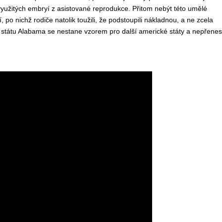
yužitých embryí z asistované reprodukce. Přitom nebýt této umělé
 po nichž rodiče natolik toužili, že podstoupili nákladnou, a ne zcela
 státu Alabama se nestane vzorem pro další americké státy a nepřene