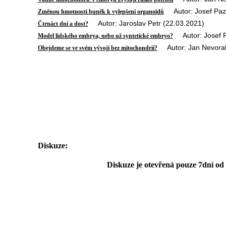
Autor: Josef Pazd
Změnou hmotnosti buněk k vylepšení organoidů
Autor: Jaroslav Petr (22.03.2021)
Čtrnáct dní a dost?
Autor: Josef P
Model lidského embrya, nebo už syntetické embryo?
Autor: Jan Nevoral
Obejdeme se ve svém vývoji bez mitochondrií?
Diskuze:
Diskuze je otevřená pouze 7dní od