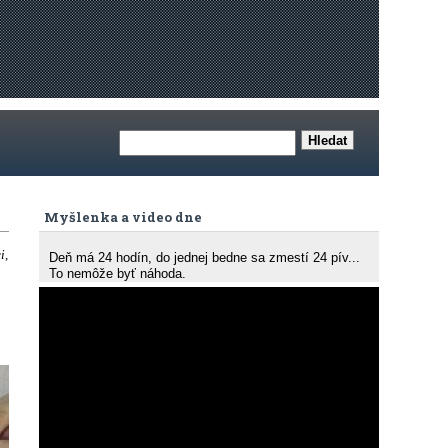
Myšlenka a video dne
i,
Deň má 24 hodín, do jednej bedne sa zmestí 24 pív...
To nemôže byť náhoda.