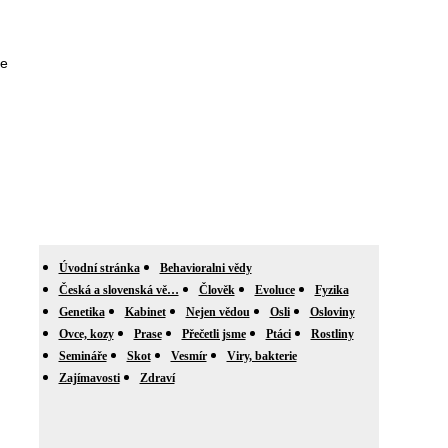
se
Úvodní stránka
Behavioralni vědy
Česká a slovenská vě…
Člověk
Evoluce
Fyzika
Genetika
Kabinet
Nejen vědou
Osli
Osloviny
Ovce, kozy
Prase
Přečetli jsme
Ptáci
Rostliny
Semináře
Skot
Vesmír
Viry, bakterie
Zajímavosti
Zdraví