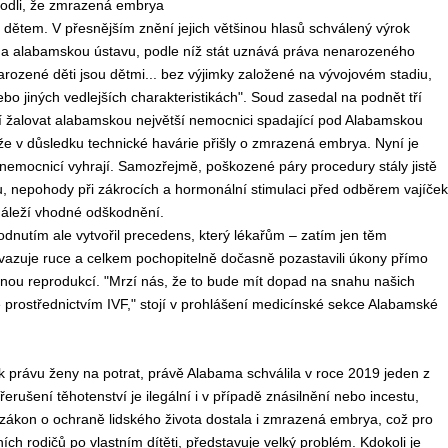
odli, že zmrazená embrya
dětem. V přesnějším znění jejich většinou hlasů schválený výrok
 na alabamskou ústavu, podle níž stát uznává práva nenarozeného
narozené děti jsou dětmi... bez výjimky založené na vývojovém stadiu,
ebo jiných vedlejších charakteristikách". Soud zasedal na podnět tří
jí žalovat alabamskou největší nemocnici spadající pod Alabamskou
ože v důsledku technické havárie přišly o zmra
z
ená embrya. Nyní je
 nemocnicí vyhrají. Samozřejmě, poškozené páry procedury stály jistě
, nepohody při zákrocích a hormonální stimulaci před odběrem vajíček
ě náleží vhodné odškodnění.
nutím ale vytvořil precedens, který lékařům – zatím jen těm
azuje ruce a celkem pochopitelně dočasně pozastavili úkony přímo
anou reprodukcí. "Mrzí nás, že to bude mít dopad na snahu našich
ě prostřednictvím IVF," stojí v prohlášení medicínské sekce Alabamské
k právu ženy na potrat, právě Alabama schválila v roce 2019 jeden z
rušení těhotenství je ilegální i v případě znásilnění nebo incestu,
zákon o ochraně lidského života dostala i zmra
z
ená embrya, což pro
ích rodičů po vlastním dítěti, představuje velký problém. Kdokoli je