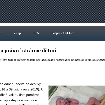
e
Vstup
RSS
Podpořte OSEL.cz
o právní stránce dětmi
jícím ženám otěhotnět metodou asistované reprodukce to natolik komplikuje prác
oplodnění počítá na desítky
 2016
a
39 tisíc v roce 2019). U
lékař, velkou část poměrně
e nejčastěji řeší metodou