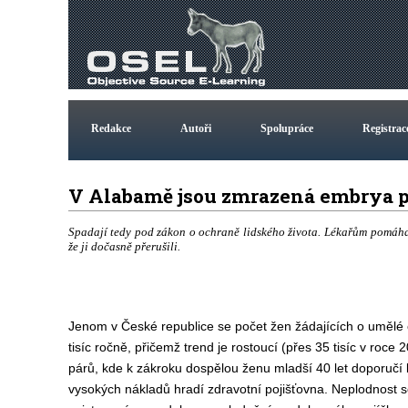
Redakce
Autoři
Spolupráce
Registrac
V Alabamě jsou zmrazená embrya p
Spadají tedy pod zákon o ochraně lidského života. Lékařům pomáha
že ji dočasně přerušili.
Jenom v České republice se počet žen žádajících o umělé 
tisíc ročně, přičemž trend je rostoucí (přes 35 tisíc v roce
párů, kde k zákroku dospělou ženu mladší 40 let doporučí 
vysokých nákladů hradí zdravotní pojišťovna. Neplodnost s