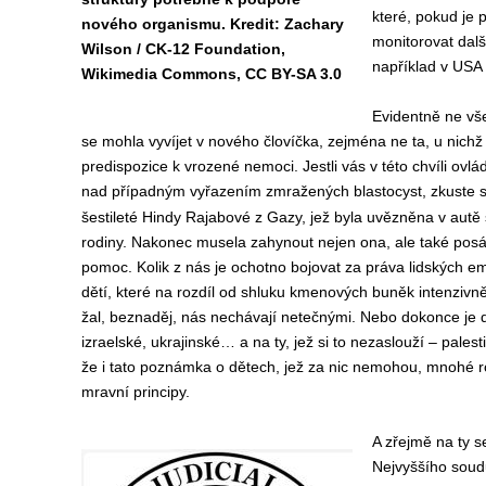
které, pokud je 
nového organismu. Kredit: Zachary
monitorovat dalš
Wilson / CK-12 Foundation,
například v USA
Wikimedia Commons, CC BY-SA 3.0
Evidentně
ne vše
se mohla vyvíjet v nového človíčka, zejména ne ta, u nichž
predispozice k vrozené nemoci. Jestli vás v této chvíli ovl
nad případným vyřazením zmražených blastocyst, zkuste 
šestileté Hindy Rajabové z Gazy, jež byla uvězněna v autě 
rodiny. Nakonec musela zahynout nejen ona, ale také posádk
pomoc. Kolik z nás je ochotno bojovat za práva lidských e
dětí, které na rozdíl od shluku kmenových buněk intenzivně 
žal, beznaděj, nás nechávají netečnými. Nebo dokonce je 
izraelské, ukrajinské… a na ty, jež si to nezaslouží – pale
že i tato poznámka o dětech, jež za nic nemohou, mnohé ro
mravní principy.
A zřejmě na ty s
Nejvyššího soudu