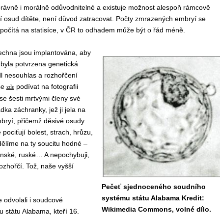
právně i morálně odůvodnitelné a existuje možnost alespoň rámcově
í osud dítěte, není důvod zatracovat. Počty zmrazených embryí se
 počítá na statisíce, v ČR to odhadem může být o řád méně.
chna jsou implantována, aby
 byla potvrzena genetická
ádl nesouhlas a rozhořčení
se
podívat na fotografii
zde
se šesti mrtvými členy své
a záchranky, jež ji jela na
mbryí, přičemž děsivé osudy
pociťují bolest, strach, hrůzu,
dělíme na ty soucitu hodné –
stinské, ruské… A nepochybuji,
zhořčí. Tož, naše vyšší
Pečeť sjednoceného soudního
systému státu Alabama Kredit:
e odvolali i soudcové
Wikimedia Commons, volné dílo.
 státu Alabama, kteří 16.