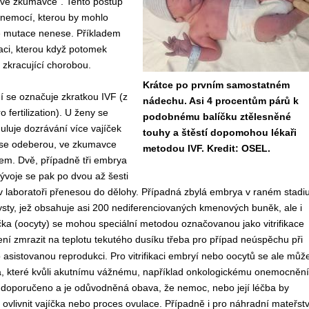
„ve zkumavce“. Tento postup
 nemocí, kterou by mohlo
é
mutace
nenese
. Příkladem
taci, kterou když potomek
t zkracující chorobou.
Krátce po prvním samostatném
ní se označuje
zkratkou
IVF
(z
nádechu. Asi 4 procentům párů k
o fertilization
)
. U ženy se
podobnému balíčku ztělesněné
luje dozrávání více vajíček
touhy a štěstí dopomohou lékaři
 se odeberou, ve zkumavce
metodou IVF. Kredit: OSEL.
em. Dvě, případně tři embrya
ývoje se pak po dvou až šesti
v laboratoři přenesou do dělohy. Případná zbylá embrya v raném stadi
ysty, jež obsahuje asi 200 nediferenciovaných kmenových buněk, ale i
ka (oocyty) se mohou speciální metodou označovanou jako vitrifikace
ení zmrazit
na
teplot
u
tekutého dusíku třeba pro případ neúspěchu při
asistovanou reprodukci. Pro vitrifikaci embryí nebo oocytů se ale můž
, které kvůli akutnímu vážnému, například onkologickému onemocnění
í doporučeno a je odůvodněná obava, že nemoc, nebo její léčba by
ovlivnit vajíčka nebo proces ovulace. Případně i pro náhradní mateřstv