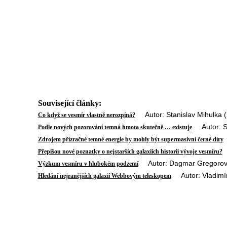
Související články:
Autor: Stanislav Mihulka (
Co když se vesmír vlastně nerozpíná?
Autor: Sta
Podle nových pozorování temná hmota skutečně … existuje
A
Zdrojem přízračné temné energie by mohly být supermasivní černé díry
A
Přepíšou nové poznatky o nejstarších galaxiích historii vývoje vesmíru?
Autor: Dagmar Gregorová
Výzkum vesmíru v hlubokém podzemí
Autor: Vladimír
Hledání nejranějších galaxií Webbovým teleskopem