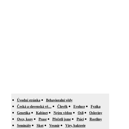
Úvodní stránka
Behavioralni vědy
Česká a slovenská vě…
Člověk
Evoluce
Fyzika
Genetika
Kabinet
Nejen vědou
Osli
Osloviny
Ovce, kozy
Prase
Přečetli jsme
Ptáci
Rostliny
Semináře
Skot
Vesmír
Viry, bakterie