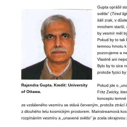
Gupta oprášil st
světle“ (
Tired lig
šálí zrak, v důs
mnohem starší, 
by vesmír měl být
Pokud by to tak 
temnou hmotu k v
pozorujeme a nem
Vlastně ani nep
Bylo by to sice n
protože fyzici by
Rajendra Gupta. Kredit: University
Pokud jde o „una
of Ottawa.
Fritz Zwicky, kte
konceptu temné 
ze vzdáleného vesmíru se stává červeným, protože ztrácí 
z dlouhého letu kosmickým prostorem. Mainstreamová kosm
rozpínáním vesmíru a „unavené světlo“ je zcela okrajovou z