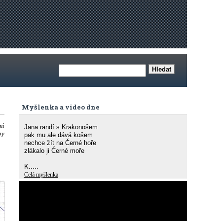
Myšlenka a video dne
mi
Jana randí s Krakonošem
by
pak mu ale dává košem
nechce žít na Černé hoře
zlákalo ji Černé moře
K.....
Celá myšlenka