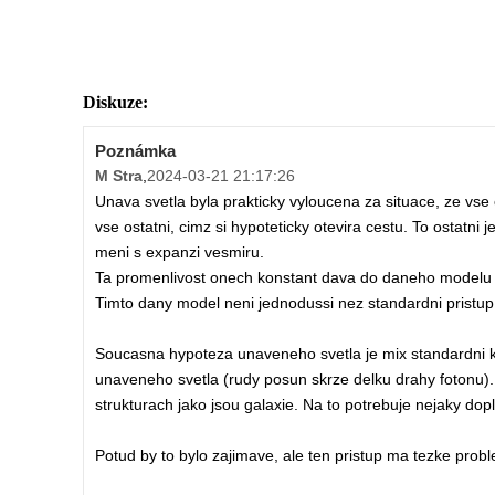
Diskuze:
Poznámka
M Stra
,
2024-03-21 21:17:26
Unava svetla byla prakticky vyloucena za situace, ze vse 
vse ostatni, cimz si hypoteticky otevira cestu. To ostatni 
meni s expanzi vesmiru.
Ta promenlivost onech konstant dava do daneho modelu vo
Timto dany model neni jednodussi nez standardni pristup
Soucasna hypoteza unaveneho svetla je mix standardni 
unaveneho svetla (rudy posun skrze delku drahy fotonu). 
strukturach jako jsou galaxie. Na to potrebuje nejaky d
Potud by to bylo zajimave, ale ten pristup ma tezke problem