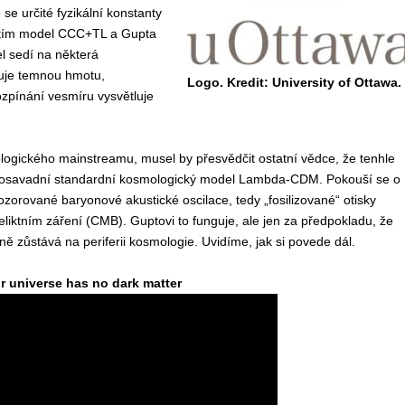
se určité fyzikální konstanty
l tím model CCC+TL a Gupta
l sedí na některá
uje temnou hmotu,
Logo. Kredit: University of Ottawa.
zpínání vesmíru vysvětluje
ického mainstreamu, musel by přesvědčit ostatní vědce, že tenhle
ž dosavadní standardní kosmologický model Lambda-CDM. Pokouší se o
ozorované baryonové akustické oscilace, tedy „fosilizované“ otisky
eliktním záření (CMB). Guptovi to funguje, ale jen za předpokladu, že
zůstává na periferii kosmologie. Uvidíme, jak si povede dál.
r universe has no dark matter