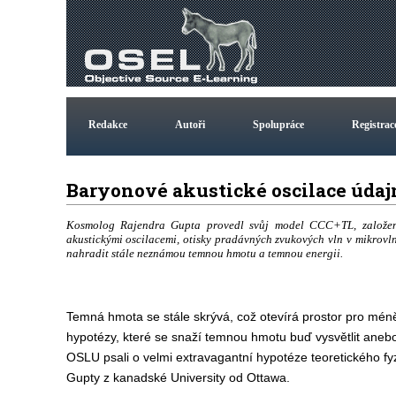
Redakce
Autoři
Spolupráce
Registrac
Baryonové akustické oscilace údajn
Kosmolog Rajendra Gupta provedl svůj model CCC+TL, založen
akustickými oscilacemi, otisky pradávných zvukových vln v mikrovl
nahradit stále neznámou temnou hmotu a temnou energii.
Temná hmota se stále skrývá, což otevírá prostor pro méně
hypotézy, které se snaží temnou hmotu buď vysvětlit anebo j
OSLU psali o velmi extravagantní hypotéze teoretického f
Gupty z kanadské University od Ottawa.