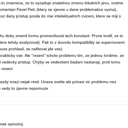
 A to znamena, ze to vyzaduje znatelnou zmenu lokalnich jevu, vcetne
mentari Pavel Pelc (ktery se zjevne v dane problematice vyzna),
any pristup posila do rise intelektualnich cviceni, ktere se miji s
hu doby zmenil formu promenlivosti tech konstant. Prvne tvrdil, ze to
tere tehdy analyzoval). Pak to z duvodu kompatibility se supernovami
ze prohlasil, ze nafitovat jde vse).
rakticky vse. Ale "reseni" tohoto problemu tim, ze jednou tvrdime, ze
vedecky pristup. Chyby ve vedeckem badani nastavaji, proti tomu
 reseni.
zdy snazi nejak resit. Unava svetla ale prinasi vic problemu nez
ku vedy to zjevne nepomuze.
lánek samotný.