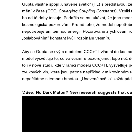
Gupta vlastně spojil „unavené světlo“ (TL) s představou, že 
mění v čase (CCC,
Covarying Coupling Constants
). Vznik
ho od té doby testuje. Podařilo se mu ukázat, že jeho mode
kosmologická pozorování. Kromě toho, že model nepotřeb
nepotřebuje ani temnou energii. Pozorované zrychlování ro
„oslabováním“ konstant kvůli rozpínání vesmíru.
Aby se Gupta se svým modelem CCC+TL vlámal do kosmolog
model vysvětluje to, co ve vesmíru pozorujeme, lépe ne
to i v nové studii, kde v rámci modelu CCC+TL vysvětluje p
zvukových vln, které jsou patrné například v mikrovlnném r
nepočítáme s temnou hmotou. „Unavené světlo“ každopádně 
Video:
No Dark Matter? New research suggests that ou