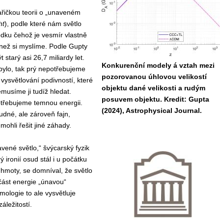
ařičkou teorii o „unaveném
ht
), podle které nám světlo
ledku čehož je vesmír vlastně
než si myslíme. Podle Gupty
 starý asi 26,7 miliardy let.
Konkurenční modely á vztah mezi
bylo, tak prý nepotřebujeme
pozorovanou úhlovou velikostí
ysvětlování podivností, které
objektu dané velikosti a rudým
usíme ji tudíž hledat.
posuvem objektu. Kredit: Gupta
otřebujeme temnou energii.
(2024), Astrophysical Journal.
udné, ale zároveň fajn,
 mohli řešit jiné záhady.
vené světlo,“ švýcarský fyzik
rý ironií osud stál i u počátku
hmoty, se domníval, že světlo
část energie „únavou“
ologie to ale vysvětluje
áležitostí.