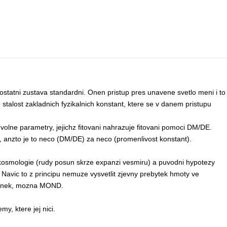
ostatni zustava standardni. Onen pristup pres unavene svetlo meni i to
je stalost zakladnich fyzikalnich konstant, ktere se v danem pristupu
lne parametry, jejichz fitovani nahrazuje fitovani pomoci DM/DE.
, anzto je to neco (DM/DE) za neco (promenlivost konstant).
kosmologie (rudy posun skrze expanzi vesmiru) a puvodni hypotezy
Navic to z principu nemuze vysvetlit zjevny prebytek hmoty ve
oplnek, mozna MOND.
y, ktere jej nici.