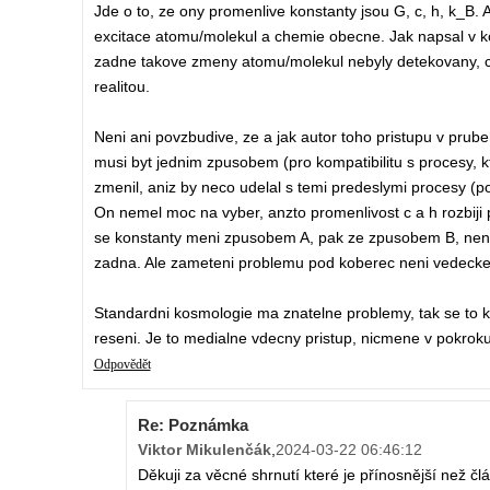
Jde o to, ze ony promenlive konstanty jsou G, c, h, k_B.
excitace atomu/molekul a chemie obecne. Jak napsal v ko
zadne takove zmeny atomu/molekul nebyly detekovany, coz d
realitou.
Neni ani povzbudive, ze a jak autor toho pristupu v prube
musi byt jednim zpusobem (pro kompatibilitu s procesy, k
zmenil, aniz by neco udelal s temi predeslymi procesy (pou
On nemel moc na vyber, anzto promenlivost c a h rozbiji p
se konstanty meni zpusobem A, pak ze zpusobem B, neni 
zadna. Ale zameteni problemu pod koberec neni vedecke
Standardni kosmologie ma znatelne problemy, tak se to ka
reseni. Je to medialne vdecny pristup, nicmene v pokro
Odpovědět
Re: Poznámka
Viktor Mikulenčák
,
2024-03-22 06:46:12
Děkuji za věcné shrnutí které je přínosnější než č